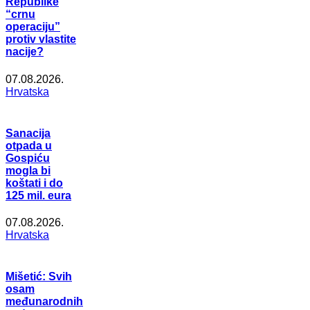
Republike
“crnu
operaciju”
protiv vlastite
nacije?
07.08.2026.
Hrvatska
Sanacija
otpada u
Gospiću
mogla bi
koštati i do
125 mil. eura
07.08.2026.
Hrvatska
Mišetić: Svih
osam
međunarodnih