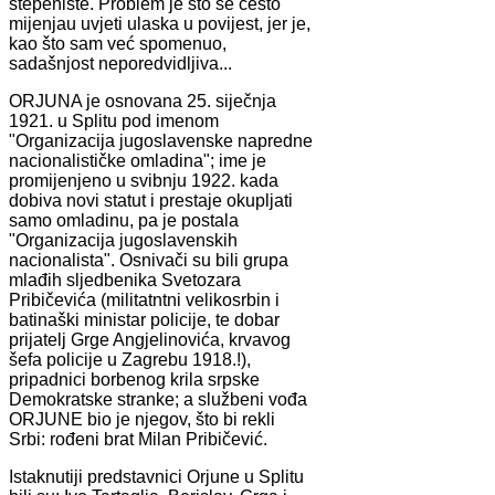
stepenište. Problem je što se često
mijenjau uvjeti ulaska u povijest, jer je,
kao što sam već spomenuo,
sadašnjost neporedvidljiva...
ORJUNA je osnovana 25. siječnja
1921. u Splitu pod imenom
"Organizacija jugoslavenske napredne
nacionalističke omladina"; ime je
promijenjeno u svibnju 1922. kada
dobiva novi statut i prestaje okupljati
samo omladinu, pa je postala
"Organizacija jugoslavenskih
nacionalista". Osnivači su bili grupa
mlađih sljedbenika Svetozara
Pribičevića (militatntni velikosrbin i
batinaški ministar policije, te dobar
prijatelj Grge Angjelinovića, krvavog
šefa policije u Zagrebu 1918.!),
pripadnici borbenog krila srpske
Demokratske stranke; a službeni vođa
ORJUNE bio je njegov, što bi rekli
Srbi: rođeni brat Milan Pribičević.
Istaknutiji predstavnici Orjune u Splitu