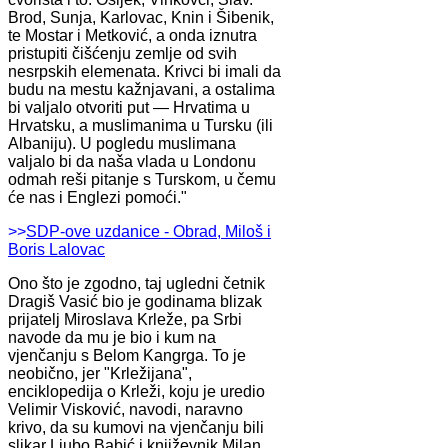
Brod, Sunja, Karlovac, Knin i Šibenik,
te Mostar i Metković, a onda iznutra
pristupiti čišćenju zemlje od svih
nesrpskih elemenata. Krivci bi imali da
budu na mestu kažnjavani, a ostalima
bi valjalo otvoriti put — Hrvatima u
Hrvatsku, a muslimanima u Tursku (ili
Albaniju). U pogledu muslimana
valjalo bi da naša vlada u Londonu
odmah reši pitanje s Turskom, u čemu
će nas i Englezi pomoći."
>>
SDP-ove uzdanice - Obrad, Miloš i
Boris Lalovac
Ono što je zgodno, taj ugledni četnik
Dragiš Vasić bio je godinama blizak
prijatelj Miroslava Krleže, pa Srbi
navode da mu je bio i kum na
vjenčanju s Belom Kangrga. To je
neobično, jer "Krležijana",
enciklopedija o Krleži, koju je uredio
Velimir Visković, navodi, naravno
krivo, da su kumovi na vjenčanju bili
slikar Ljubo Babić i književnik Milan