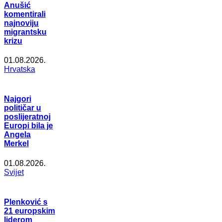
Anušić
komentirali
najnoviju
migrantsku
krizu
01.08.2026.
Hrvatska
Najgori
političar u
poslijeratnoj
Europi bila je
Angela
Merkel
01.08.2026.
Svijet
Plenković s
21 europskim
liderom