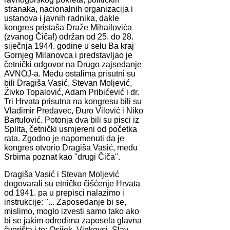
stranaka, nacionalnih organizacija i
ustanova i javnih radnika, dakle
kongres pristaša Draže Mihailovića
(zvanog Čiča!) održan od 25. do 28.
siječnja 1944. godine u selu Ba kraj
Gornjeg Milanovca i predstavljao je
četnički odgovor na Drugo zajsedanje
AVNOJ-a. Među ostalima prisutni su
bili Dragiša Vasić, Stevan Moljević,
Živko Topalović, Adam Pribićević i dr.
Tri Hrvata prisutna na kongresu bili su
Vladimir Predavec, Đuro Vilović i Niko
Bartulović. Potonja dva bili su pisci iz
Splita, četnički usmjereni od početka
rata. Zgodno je napomenuti da je
kongres otvorio Dragiša Vasić, među
Srbima poznat kao "drugi Čiča".
Dragiša Vasić i Stevan Moljević
dogovarali su etničko čišćenje Hrvata
od 1941. pa u prepisci nalazimo i
instrukcije: "... Zaposedanje bi se,
mislimo, moglo izvesti samo tako ako
bi se jakim odredima zaposela glavna
čvorišta i to: Osijek, Vinkovci, Slav.