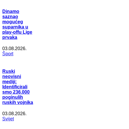
Dinamo
saznao
mogućeg
suparnika u
play-offu Lige
prvaka
03.08.2026.
Šport
Ruski
neovisni
mediji:
Identificirali
smo 236.000
poginulih
ruskih vojnika
03.08.2026.
Svijet