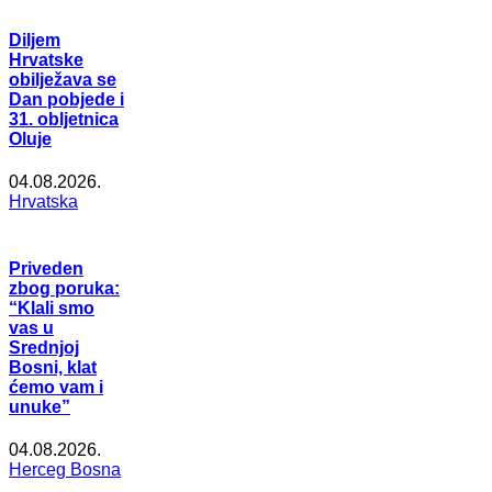
Diljem
Hrvatske
obilježava se
Dan pobjede i
31. obljetnica
Oluje
04.08.2026.
Hrvatska
Priveden
zbog poruka:
“Klali smo
vas u
Srednjoj
Bosni, klat
ćemo vam i
unuke”
04.08.2026.
Herceg Bosna