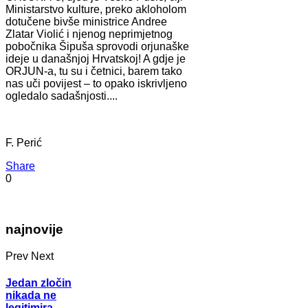
Ministarstvo kulture, preko akloholom
dotučene bivše ministrice Andree
Zlatar Violić i njenog neprimjetnog
pobočnika Šipuša sprovodi orjunaške
ideje u današnjoj Hrvatskoj! A gdje je
ORJUN-a, tu su i četnici, barem tako
nas uči povijest – to opako iskrivljeno
ogledalo sadašnjosti....
F. Perić
Share
0
najnovije
Prev
Next
Jedan zločin
nikada ne
legitimira