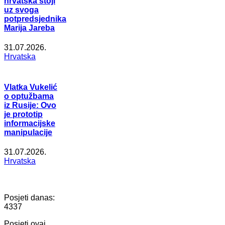
hrvatska stoji
uz svoga
potpredsjednika
Marija Jareba
31.07.2026.
Hrvatska
Vlatka Vukelić
o optužbama
iz Rusije: Ovo
je prototip
informacijske
manipulacije
31.07.2026.
Hrvatska
Posjeti danas:
4337
Posjeti ovaj