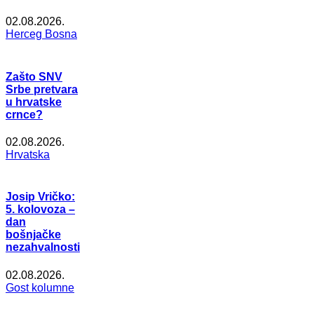
02.08.2026.
Herceg Bosna
Zašto SNV
Srbe pretvara
u hrvatske
crnce?
02.08.2026.
Hrvatska
Josip Vričko:
5. kolovoza –
dan
bošnjačke
nezahvalnosti
02.08.2026.
Gost kolumne