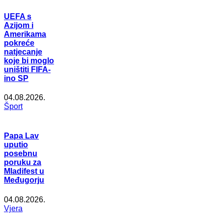
UEFA s
Azijom i
Amerikama
pokreće
natjecanje
koje bi moglo
uništiti FIFA-
ino SP
04.08.2026.
Šport
Papa Lav
uputio
posebnu
poruku za
Mladifest u
Međugorju
04.08.2026.
Vjera