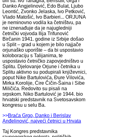
bili su: Ivo Tartaglia, Berislav, Grga i
Danko Angjelinović, Edo Bulat, Ljubo
Leontić, Zvonko Jelaska, Ivo Petković,
Vlado Matošić, Ivo Barbieri... ORJUNA
je neminovno vodila ka četništvu, pa
ne iznenađuje da je najugledniji
četnički vojvoda Ilija Trifunović
Birčanin 1941. godine iz Srbije došao
u Split – grad u kojem je bilo najjače
orjunaško uporište – da bi uspostavio
koloboraciju s Talijanima, te
uspostavio četničko zapovjedništvo u
Splitu. Djelovanje Orjune i četnika u
Splitu aktivno su podupirali književnici,
poput Nike Bartulovića, Đure Vilovića,
Mirka Korolije, Ćire Čičin-Šaina i Sibe
Miličića. Redovito su pisali na
srpskom. Niko Bartulović je 1944. bio
hrvatski predstavnik na Svetosavskom
kongresu u selu Ba.
>>
Braća Grgo, Danko i Berislav
Anđelinović, najveći četnici u Hrvata
Taj Kongres predstavnika
ravnogorskog pokreta, političkih