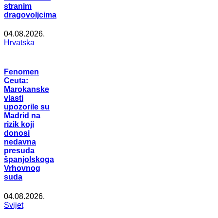
stranim
dragovoljcima
04.08.2026.
Hrvatska
Fenomen
Ceuta:
Marokanske
vlasti
upozorile su
Madrid na
rizik koji
donosi
nedavna
presuda
španjolskoga
Vrhovnog
suda
04.08.2026.
Svijet