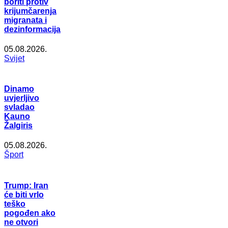
boriti protiv
krijumčarenja
migranata i
dezinformacija
05.08.2026.
Svijet
Dinamo
uvjerljivo
svladao
Kauno
Žalgiris
05.08.2026.
Šport
Trump: Iran
će biti vrlo
teško
pogođen ako
ne otvori