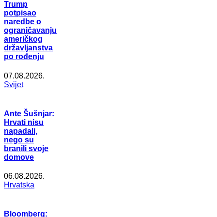
Trump
potpisao
naredbe o
ograničavanju
američkog
državljanstva
po rođenju
07.08.2026.
Svijet
Ante Šušnjar:
Hrvati nisu
napadali,
nego su
branili svoje
domove
06.08.2026.
Hrvatska
Bloomberg: