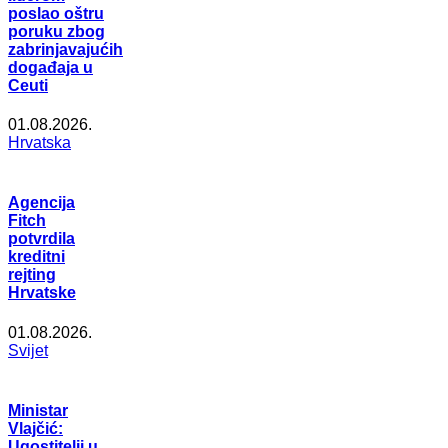
poslao oštru
poruku zbog
zabrinjavajućih
događaja u
Ceuti
01.08.2026.
Hrvatska
Agencija
Fitch
potvrdila
kreditni
rejting
Hrvatske
01.08.2026.
Svijet
Ministar
Vlajčić:
Ugostitelji u