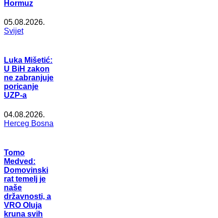
Hormuz
05.08.2026.
Svijet
Luka Mišetić:
U BiH zakon
ne zabranjuje
poricanje
UZP-a
04.08.2026.
Herceg Bosna
Tomo
Medved:
Domovinski
rat temelj je
naše
državnosti, a
VRO Oluja
kruna svih