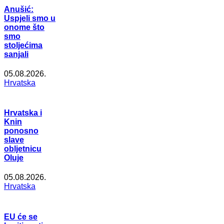
Anušić:
Uspjeli smo u
onome što
smo
stoljećima
sanjali
05.08.2026.
Hrvatska
Hrvatska i
Knin
ponosno
slave
obljetnicu
Oluje
05.08.2026.
Hrvatska
EU će se