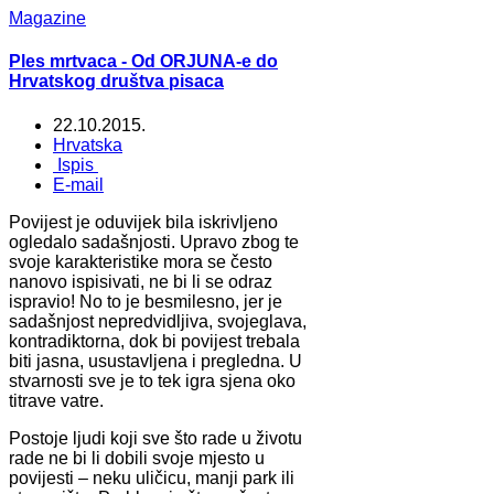
Magazine
Ples mrtvaca - Od ORJUNA-e do
Hrvatskog društva pisaca
22.10.2015.
Hrvatska
Ispis
E-mail
Povijest je oduvijek bila iskrivljeno
ogledalo sadašnjosti. Upravo zbog te
svoje karakteristike mora se često
nanovo ispisivati, ne bi li se odraz
ispravio! No to je besmilesno, jer je
sadašnjost nepredvidljiva, svojeglava,
kontradiktorna, dok bi povijest trebala
biti jasna, usustavljena i pregledna. U
stvarnosti sve je to tek igra sjena oko
titrave vatre.
Postoje ljudi koji sve što rade u životu
rade ne bi li dobili svoje mjesto u
povijesti – neku uličicu, manji park ili