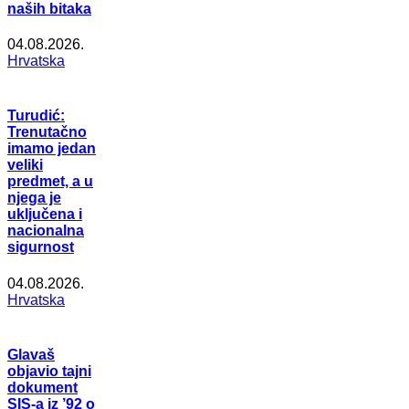
naših bitaka
04.08.2026.
Hrvatska
Turudić:
Trenutačno
imamo jedan
veliki
predmet, a u
njega je
uključena i
nacionalna
sigurnost
04.08.2026.
Hrvatska
Glavaš
objavio tajni
dokument
SIS-a iz ’92 o