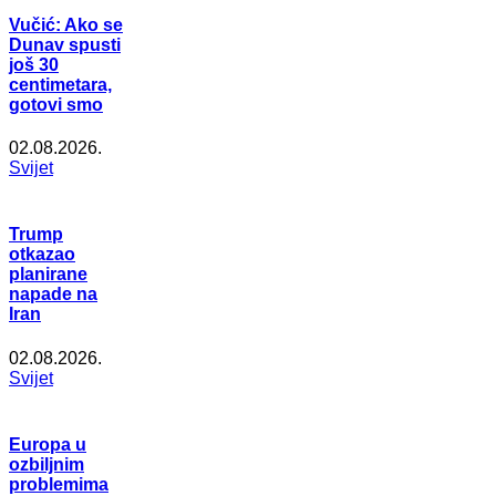
Vučić: Ako se
Dunav spusti
još 30
centimetara,
gotovi smo
02.08.2026.
Svijet
Trump
otkazao
planirane
napade na
Iran
02.08.2026.
Svijet
Europa u
ozbiljnim
problemima