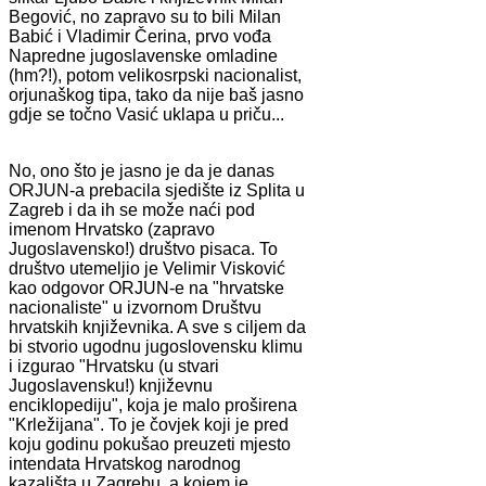
Begović, no zapravo su to bili Milan
Babić i Vladimir Čerina, prvo vođa
Napredne jugoslavenske omladine
(hm?!), potom velikosrpski nacionalist,
orjunaškog tipa, tako da nije baš jasno
gdje se točno Vasić uklapa u priču...
No, ono što je jasno je da je danas
ORJUN-a prebacila sjedište iz Splita u
Zagreb i da ih se može naći pod
imenom Hrvatsko (zapravo
Jugoslavensko!) društvo pisaca. To
društvo utemeljio je Velimir Visković
kao odgovor ORJUN-e na "hrvatske
nacionaliste" u izvornom Društvu
hrvatskih književnika. A sve s ciljem da
bi stvorio ugodnu jugoslovensku klimu
i izgurao "Hrvatsku (u stvari
Jugoslavensku!) književnu
enciklopediju", koja je malo proširena
"Krležijana". To je čovjek koji je pred
koju godinu pokušao preuzeti mjesto
intendata Hrvatskog narodnog
kazališta u Zagrebu, a kojem je