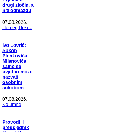
drugi zločin, a
niti odmazdu
07.08.2026.
Herceg Bosna
Ivo Lovrić:
Sukob
Plenkovića i
Milanovića
samo se
uvjetno može
nazvati
osobnim
sukobom
07.08.2026.
Kolumne
Provodi li
predsjednik