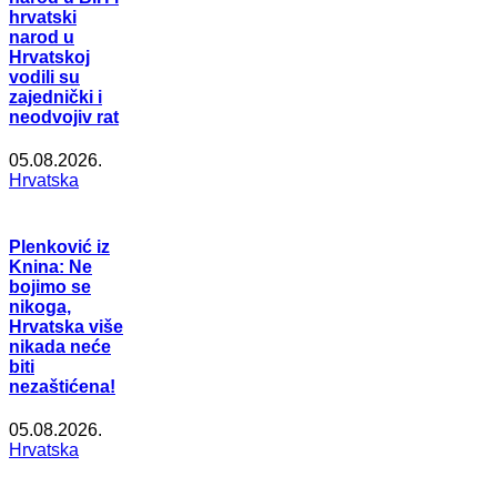
hrvatski
narod u
Hrvatskoj
vodili su
zajednički i
neodvojiv rat
05.08.2026.
Hrvatska
Plenković iz
Knina: Ne
bojimo se
nikoga,
Hrvatska više
nikada neće
biti
nezaštićena!
05.08.2026.
Hrvatska