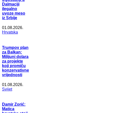
Dalmaciji
ilegalno
uvoze meso
iz Srbije
01.08.2026.
Hrvatska
Trumpov plan
za Balkan:
Milijuni dolara
za projekte
koji promiču
konzervativne
vrijednosti
01.08.2026.
Svijet
Damir Zorić:
Matica