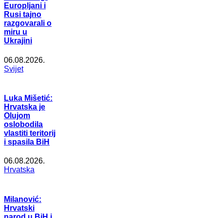
Europljani i
Rusi tajno
razgovarali o
miru u
Ukrajini
06.08.2026.
Svijet
Luka Mišetić:
Hrvatska je
Olujom
oslobodila
vlastiti teritorij
i spasila BiH
06.08.2026.
Hrvatska
Milanović:
Hrvatski
narod u BiH i