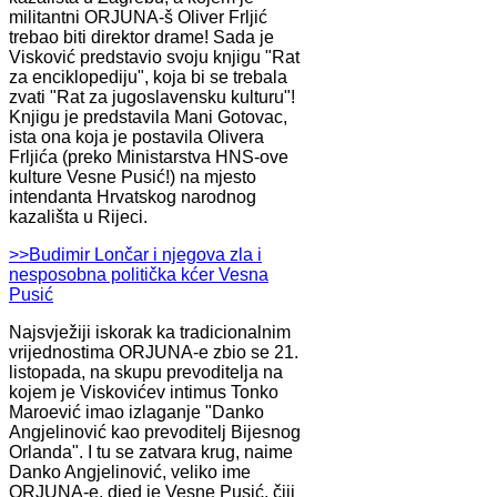
militantni ORJUNA-š Oliver Frljić
trebao biti direktor drame! Sada je
Visković predstavio svoju knjigu "Rat
za enciklopediju", koja bi se trebala
zvati "Rat za jugoslavensku kulturu"!
Knjigu je predstavila Mani Gotovac,
ista ona koja je postavila Olivera
Frljića (preko Ministarstva HNS-ove
kulture Vesne Pusić!) na mjesto
intendanta Hrvatskog narodnog
kazališta u Rijeci.
>>Budimir Lončar i njegova zla i
nesposobna politička kćer Vesna
Pusić
Najsvježiji iskorak ka tradicionalnim
vrijednostima ORJUNA-e zbio se 21.
listopada, na skupu prevoditelja na
kojem je Viskovićev intimus Tonko
Maroević imao izlaganje "Danko
Angjelinović kao prevoditelj Bijesnog
Orlanda". I tu se zatvara krug, naime
Danko Angjelinović, veliko ime
ORJUNA-e, djed je Vesne Pusić, čiji