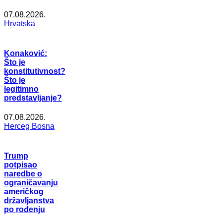
07.08.2026.
Hrvatska
Konaković:
Što je
konstitutivnost?
Što je
legitimno
predstavljanje?
07.08.2026.
Herceg Bosna
Trump
potpisao
naredbe o
ograničavanju
američkog
državljanstva
po rođenju