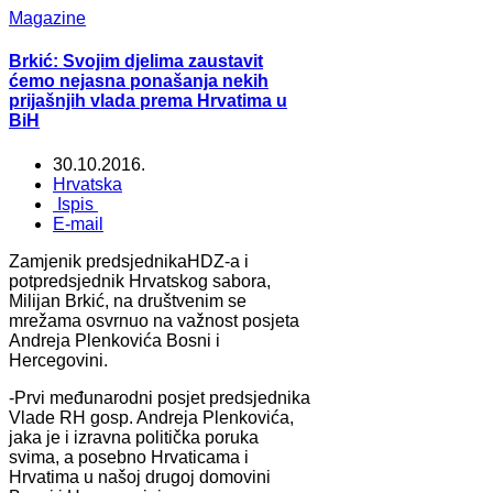
Magazine
Brkić: Svojim djelima zaustavit
ćemo nejasna ponašanja nekih
prijašnjih vlada prema Hrvatima u
BiH
30.10.2016.
Hrvatska
Ispis
E-mail
Zamjenik predsjednikaHDZ-a i
potpredsjednik Hrvatskog sabora,
Milijan Brkić, na društvenim se
mrežama osvrnuo na važnost posjeta
Andreja Plenkovića Bosni i
Hercegovini.
-Prvi međunarodni posjet predsjednika
Vlade RH gosp. Andreja Plenkovića,
jaka je i izravna politička poruka
svima, a posebno Hrvaticama i
Hrvatima u našoj drugoj domovini