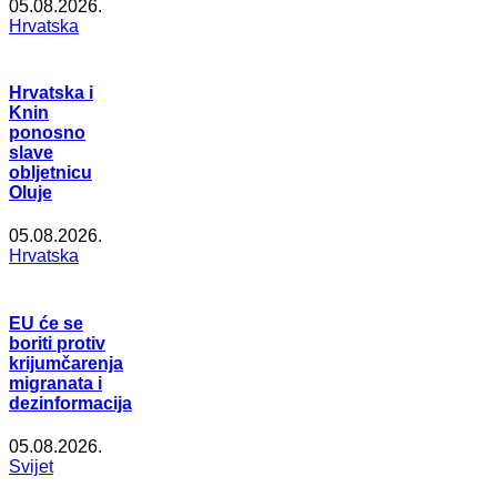
05.08.2026.
Hrvatska
Hrvatska i
Knin
ponosno
slave
obljetnicu
Oluje
05.08.2026.
Hrvatska
EU će se
boriti protiv
krijumčarenja
migranata i
dezinformacija
05.08.2026.
Svijet