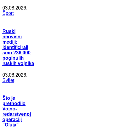
03.08.2026.
Šport
Ruski
neovisni
mediji:
Identificirali
smo 236.000
poginulih
ruskih vojnika
03.08.2026.
Svijet
Što je
prethodilo
Vojno-
redarstvenoj
operaciji
"Oluja"