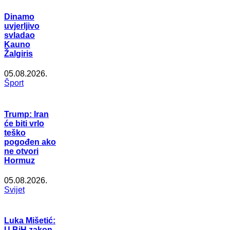
Dinamo
uvjerljivo
svladao
Kauno
Žalgiris
05.08.2026.
Šport
Trump: Iran
će biti vrlo
teško
pogođen ako
ne otvori
Hormuz
05.08.2026.
Svijet
Luka Mišetić:
U BiH zakon