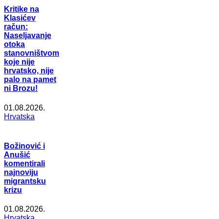
Kritike na
Klasićev
račun:
Naseljavanje
otoka
stanovništvom
koje nije
hrvatsko, nije
palo na pamet
ni Brozu!
01.08.2026.
Hrvatska
Božinović i
Anušić
komentirali
najnoviju
migrantsku
krizu
01.08.2026.
Hrvatska