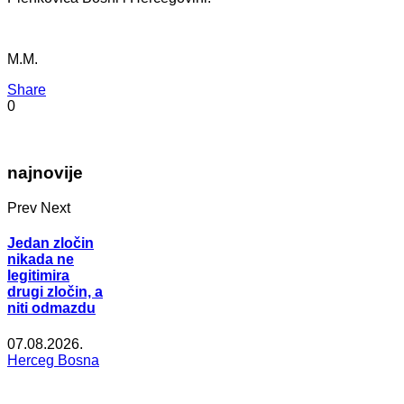
M.M.
Share
0
najnovije
Prev
Next
Jedan zločin
nikada ne
legitimira
drugi zločin, a
niti odmazdu
07.08.2026.
Herceg Bosna