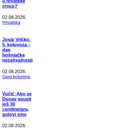
u hrvatske
crnce?
02.08.2026.
Hrvatska
Josip Vričko:
5. kolovoza –
dan
bošnjačke
nezahvalnosti
02.08.2026.
Gost kolumne
Vučić: Ako se
Dunav spusti
još 30
centimetara,
gotovi smo
02.08.2026.