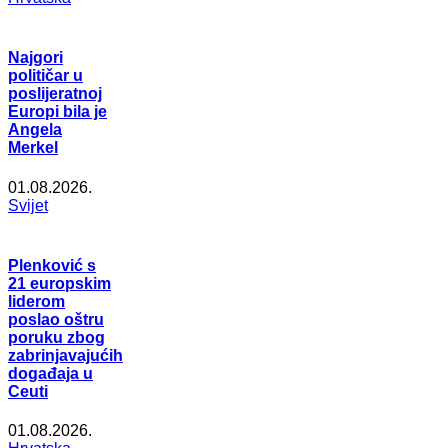
Najgori
političar u
poslijeratnoj
Europi bila je
Angela
Merkel
01.08.2026.
Svijet
Plenković s
21 europskim
liderom
poslao oštru
poruku zbog
zabrinjavajućih
događaja u
Ceuti
01.08.2026.