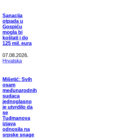
Sanacija
otpada u
Gospiću
mogla bi
koštati i do
125 mil. eura
07.08.2026.
Hrvatska
Mišetić: Svih
osam
međunarodnih
sudaca
jednoglasno
je utvrdilo da
se
Tuđmanova
izjava
odnosila na
srpske snage