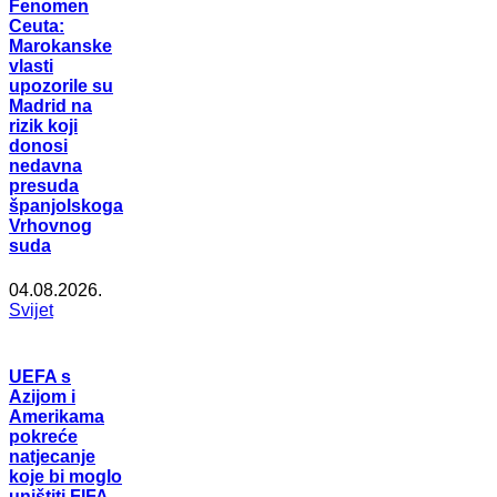
Fenomen
Ceuta:
Marokanske
vlasti
upozorile su
Madrid na
rizik koji
donosi
nedavna
presuda
španjolskoga
Vrhovnog
suda
04.08.2026.
Svijet
UEFA s
Azijom i
Amerikama
pokreće
natjecanje
koje bi moglo
uništiti FIFA-