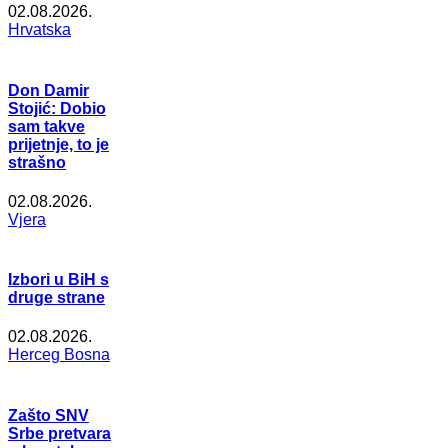
02.08.2026.
Hrvatska
Don Damir
Stojić: Dobio
sam takve
prijetnje, to je
strašno
02.08.2026.
Vjera
Izbori u BiH s
druge strane
02.08.2026.
Herceg Bosna
Zašto SNV
Srbe pretvara