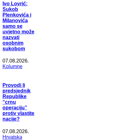
Ivo Lovrić:
Sukob
Plenkovića i
Milanovića
samo se
uvjetno može
nazvati
osobnim
sukobom
07.08.2026.
Kolumne
Provodi li
predsjednik
Republike
“crnu
operaciju”
protiv vlastite
nacije?
07.08.2026.
Hrvatska