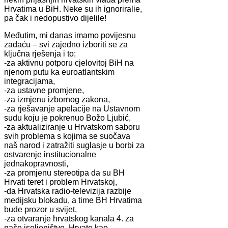
Hrvatima u BiH. Neke su ih ignoriralie,
pa čak i nedopustivo dijelile!
Međutim, mi danas imamo povijesnu
zadaću – svi zajedno izboriti se za
ključna rješenja i to;
-za aktivnu potporu cjelovitoj BiH na
njenom putu ka euroatlantskim
integracijama,
-za ustavne promjene,
-za izmjenu izbornog zakona,
-za rješavanje apelacije na Ustavnom
sudu koju je pokrenuo Božo Ljubić,
-za aktualiziranje u Hrvatskom saboru
svih problema s kojima se suočava
naš narod i zatražiti suglasje u borbi za
ostvarenje institucionalne
jednakopravnosti,
-za promjenu stereotipa da su BH
Hrvati teret i problem Hrvatskoj,
-da Hrvatska radio-televizija razbije
medijsku blokadu, a time BH Hrvatima
bude prozor u svijet,
-za otvaranje hrvatskog kanala 4. za
naše iseljeništvo, Hrvate kao