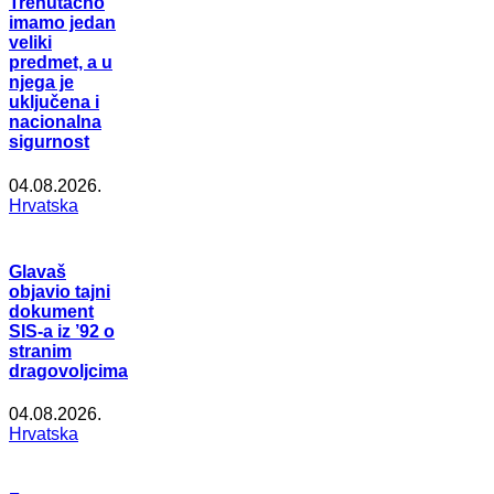
Trenutačno
imamo jedan
veliki
predmet, a u
njega je
uključena i
nacionalna
sigurnost
04.08.2026.
Hrvatska
Glavaš
objavio tajni
dokument
SIS-a iz ’92 o
stranim
dragovoljcima
04.08.2026.
Hrvatska