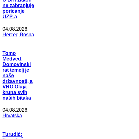
ne zabranjuje
poricanje
UZP-a
04.08.2026.
Herceg Bosna
Tomo
Medved:
Domovinski
rat temelj je
naše
državnosti, a
VRO Oluja
kruna svih
naših bitaka
04.08.2026.
Hrvatska
Turudić: