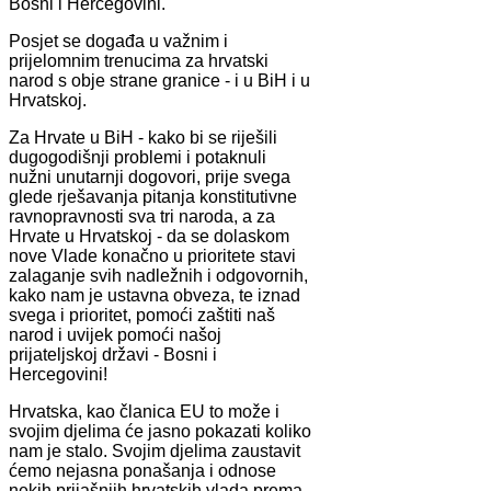
Bosni i Hercegovini.
Posjet se događa u važnim i
prijelomnim trenucima za hrvatski
narod s obje strane granice - i u BiH i u
Hrvatskoj.
Za Hrvate u BiH - kako bi se riješili
dugogodišnji problemi i potaknuli
nužni unutarnji dogovori, prije svega
glede rješavanja pitanja konstitutivne
ravnopravnosti sva tri naroda, a za
Hrvate u Hrvatskoj - da se dolaskom
nove Vlade konačno u prioritete stavi
zalaganje svih nadležnih i odgovornih,
kako nam je ustavna obveza, te iznad
svega i prioritet, pomoći zaštiti naš
narod i uvijek pomoći našoj
prijateljskoj državi - Bosni i
Hercegovini!
Hrvatska, kao članica EU to može i
svojim djelima će jasno pokazati koliko
nam je stalo. Svojim djelima zaustavit
ćemo nejasna ponašanja i odnose
nekih prijašnjih hrvatskih vlada prema