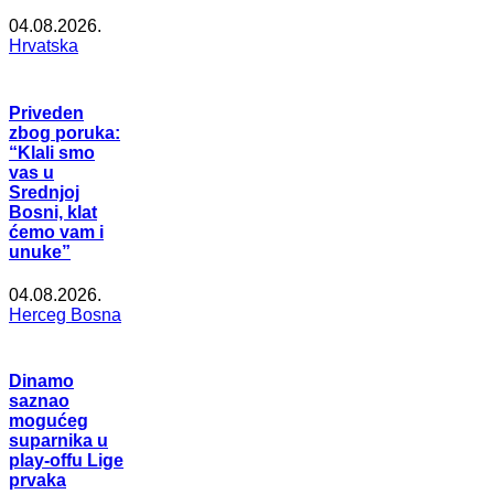
04.08.2026.
Hrvatska
Priveden
zbog poruka:
“Klali smo
vas u
Srednjoj
Bosni, klat
ćemo vam i
unuke”
04.08.2026.
Herceg Bosna
Dinamo
saznao
mogućeg
suparnika u
play-offu Lige
prvaka