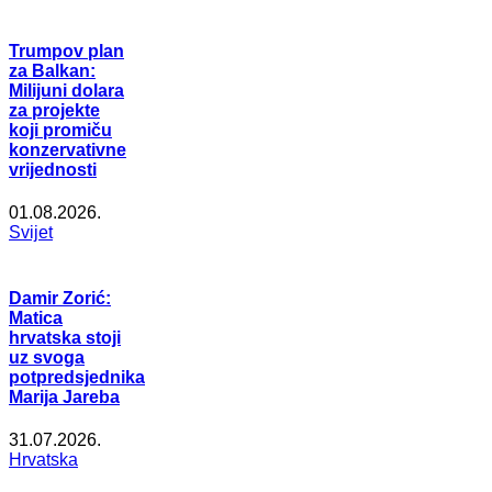
Trumpov plan
za Balkan:
Milijuni dolara
za projekte
koji promiču
konzervativne
vrijednosti
01.08.2026.
Svijet
Damir Zorić:
Matica
hrvatska stoji
uz svoga
potpredsjednika
Marija Jareba
31.07.2026.
Hrvatska