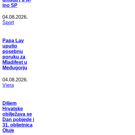
ino SP
04.08.2026.
Šport
Papa Lav
uputio
posebnu
poruku za
Mladifest u
Međugorju
04.08.2026.
Vjera
Diljem
Hrvatske
obilježava se
Dan pobjede i
31. obljetnica
Oluje