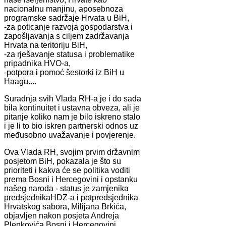
nacionalnu manjinu, aposebnoza
programske sadržaje Hrvata u BiH,
-za poticanje razvoja gospodarstva i
zapošljavanja s ciljem zadržavanja
Hrvata na teritoriju BiH,
-za rješavanje statusa i problematike
pripadnika HVO-a,
-potpora i pomoć šestorki iz BiH u
Haagu....
Suradnja svih Vlada RH-a je i do sada
bila kontinuitet i ustavna obveza, ali je
pitanje koliko nam je bilo iskreno stalo
i je li to bio iskren partnerski odnos uz
međusobno uvažavanje i povjerenje.
Ova Vlada RH, svojim prvim državnim
posjetom BiH, pokazala je što su
prioriteti i kakva će se politika voditi
prema Bosni i Hercegovini i opstanku
našeg naroda - status je zamjenika
predsjednikaHDZ-a i potpredsjednika
Hrvatskog sabora, Milijana Brkića,
objavljen nakon posjeta Andreja
Plenkovića Bosni i Hercegovini.