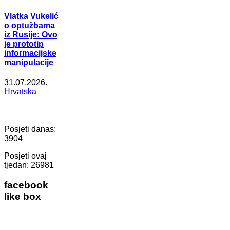
Vlatka Vukelić
o optužbama
iz Rusije: Ovo
je prototip
informacijske
manipulacije
31.07.2026.
Hrvatska
Posjeti danas:
3904
Posjeti ovaj
tjedan:
26981
facebook
like box