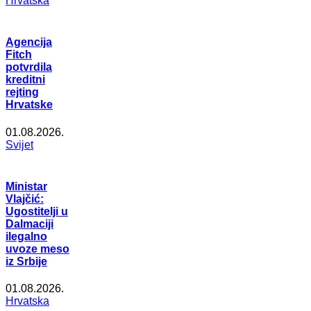
Hrvatska
Agencija
Fitch
potvrdila
kreditni
rejting
Hrvatske
01.08.2026.
Svijet
Ministar
Vlajčić:
Ugostitelji u
Dalmaciji
ilegalno
uvoze meso
iz Srbije
01.08.2026.
Hrvatska