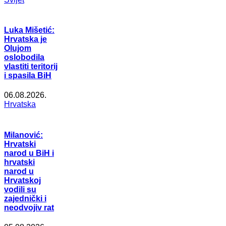
Luka Mišetić:
Hrvatska je
Olujom
oslobodila
vlastiti teritorij
i spasila BiH
06.08.2026.
Hrvatska
Milanović:
Hrvatski
narod u BiH i
hrvatski
narod u
Hrvatskoj
vodili su
zajednički i
neodvojiv rat