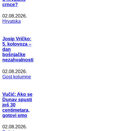
crnce?
02.08.2026.
Hrvatska
Josip Vričko:
5. kolovoza –
dan
bošnjačke
nezahvalnosti
02.08.2026.
Gost kolumne
Vučić: Ako se
Dunav spusti
još 30
centimetara,
gotovi smo
02.08.2026.