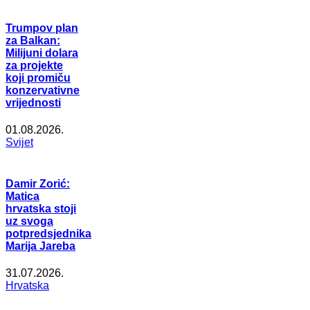
Trumpov plan
za Balkan:
Milijuni dolara
za projekte
koji promiču
konzervativne
vrijednosti
01.08.2026.
Svijet
Damir Zorić:
Matica
hrvatska stoji
uz svoga
potpredsjednika
Marija Jareba
31.07.2026.
Hrvatska