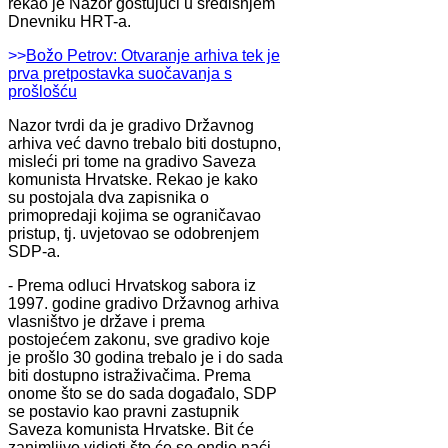
rekao je Nazor gostujući u središnjem
Dnevniku HRT-a.
>>
Božo Petrov: Otvaranje arhiva tek je
prva pretpostavka suočavanja s
prošlošću
Nazor tvrdi da je gradivo Državnog
arhiva već davno trebalo biti dostupno,
misleći pri tome na gradivo Saveza
komunista Hrvatske. Rekao je kako
su postojala dva zapisnika o
primopredaji kojima se ograničavao
pristup, tj. uvjetovao se odobrenjem
SDP-a.
- Prema odluci Hrvatskog sabora iz
1997. godine gradivo Državnog arhiva
vlasništvo je države i prema
postojećem zakonu, sve gradivo koje
je prošlo 30 godina trebalo je i do sada
biti dostupno istraživačima. Prema
onome što se do sada događalo, SDP
se postavio kao pravni zastupnik
Saveza komunista Hrvatske. Bit će
zanimljivo vidjeti što će se ondje naći -