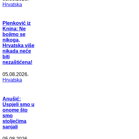
Hrvatska
Plenković iz
Knina: Ne
bojimo se
nikoga,
Hrvatska više
nikada neće
biti
nezaštićena!
05.08.2026.
Hrvatska
Anušić:
Uspjeli smo u
onome što
smo
stoljećima
sanjali
05.08.2026.