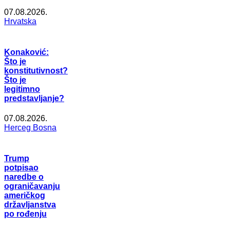
07.08.2026.
Hrvatska
Konaković:
Što je
konstitutivnost?
Što je
legitimno
predstavljanje?
07.08.2026.
Herceg Bosna
Trump
potpisao
naredbe o
ograničavanju
američkog
državljanstva
po rođenju