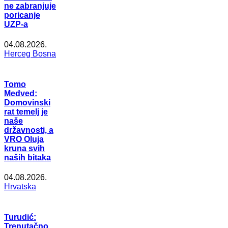
ne zabranjuje
poricanje
UZP-a
04.08.2026.
Herceg Bosna
Tomo
Medved:
Domovinski
rat temelj je
naše
državnosti, a
VRO Oluja
kruna svih
naših bitaka
04.08.2026.
Hrvatska
Turudić:
Trenutačno