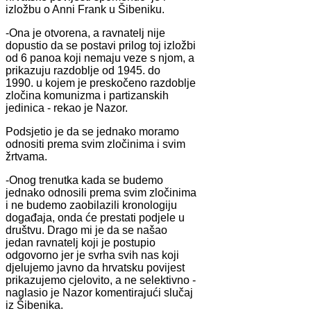
izložbu o Anni Frank u Šibeniku.
-Ona je otvorena, a ravnatelj nije
dopustio da se postavi prilog toj izložbi
od 6 panoa koji nemaju veze s njom, a
prikazuju razdoblje od 1945. do
1990. u kojem je preskočeno razdoblje
zločina komunizma i partizanskih
jedinica - rekao je Nazor.
Podsjetio je da se jednako moramo
odnositi prema svim zločinima i svim
žrtvama.
-Onog trenutka kada se budemo
jednako odnosili prema svim zločinima
i ne budemo zaobilazili kronologiju
događaja, onda će prestati podjele u
društvu. Drago mi je da se našao
jedan ravnatelj koji je postupio
odgovorno jer je svrha svih nas koji
djelujemo javno da hrvatsku povijest
prikazujemo cjelovito, a ne selektivno -
naglasio je Nazor komentirajući slučaj
iz Šibenika.