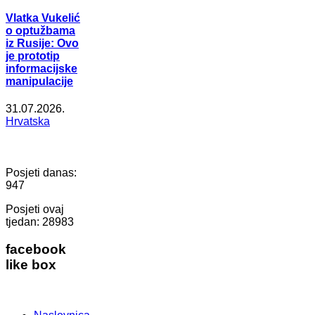
Vlatka Vukelić
o optužbama
iz Rusije: Ovo
je prototip
informacijske
manipulacije
31.07.2026.
Hrvatska
Posjeti danas:
947
Posjeti ovaj
tjedan:
28983
facebook
like box