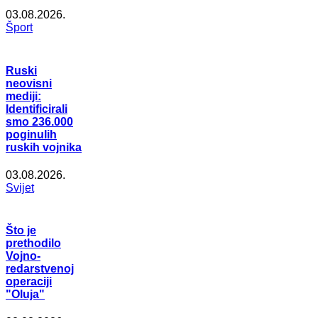
03.08.2026.
Šport
Ruski
neovisni
mediji:
Identificirali
smo 236.000
poginulih
ruskih vojnika
03.08.2026.
Svijet
Što je
prethodilo
Vojno-
redarstvenoj
operaciji
"Oluja"