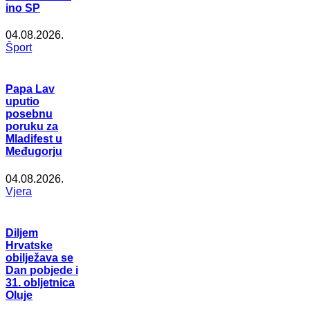
ino SP
04.08.2026.
Šport
Papa Lav
uputio
posebnu
poruku za
Mladifest u
Međugorju
04.08.2026.
Vjera
Diljem
Hrvatske
obilježava se
Dan pobjede i
31. obljetnica
Oluje