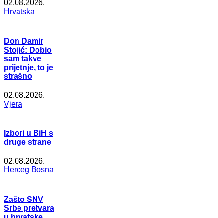
02.08.2026.
Hrvatska
Don Damir
Stojić: Dobio
sam takve
prijetnje, to je
strašno
02.08.2026.
Vjera
Izbori u BiH s
druge strane
02.08.2026.
Herceg Bosna
Zašto SNV
Srbe pretvara
u hrvatske