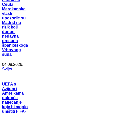
Ceuta:
Marokanske
vlasti
upozorile su
Madrid na
rizik koji
donosi
nedavna
presuda
španjolskoga
Vrhovnog
suda
04.08.2026.
Svijet
UEFA s
Azijom i
Amerikama
pokreće
natjecanje
koje bi moglo
uništiti FIFA-