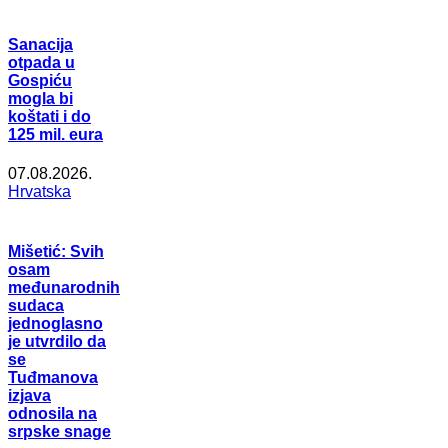
Sanacija
otpada u
Gospiću
mogla bi
koštati i do
125 mil. eura
07.08.2026.
Hrvatska
Mišetić: Svih
osam
međunarodnih
sudaca
jednoglasno
je utvrdilo da
se
Tuđmanova
izjava
odnosila na
srpske snage