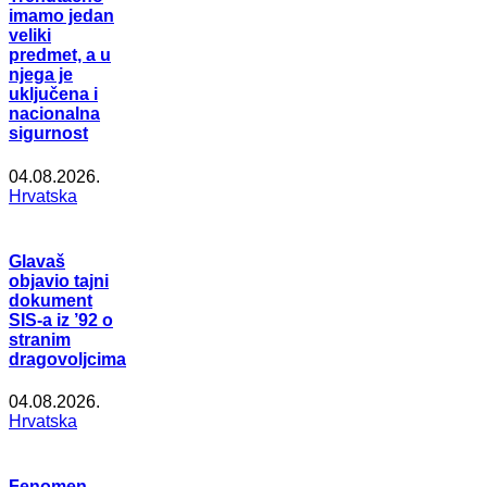
imamo jedan
veliki
predmet, a u
njega je
uključena i
nacionalna
sigurnost
04.08.2026.
Hrvatska
Glavaš
objavio tajni
dokument
SIS-a iz ’92 o
stranim
dragovoljcima
04.08.2026.
Hrvatska
Fenomen