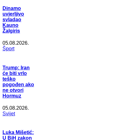
Dinamo
uvjerljivo
svladao
Kauno
Žalgiris
05.08.2026.
Šport
Trump: Iran
će biti vrlo
teško
pogođen ako
ne otvori
Hormuz
05.08.2026.
Svijet
Luka Mišetić:
U BiH zakon