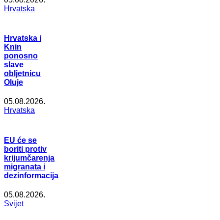
Hrvatska
Hrvatska i
Knin
ponosno
slave
obljetnicu
Oluje
05.08.2026.
Hrvatska
EU će se
boriti protiv
krijumčarenja
migranata i
dezinformacija
05.08.2026.
Svijet