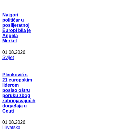
Najgori
političar u
poslijeratnoj
Europi bila je
Angela
Merkel
01.08.2026.
Svijet
Plenković s
21 europskim
liderom
poslao oštru
poruku zbog
zabrinjavajućih
događaja u
Ceuti
01.08.2026.
Hrvatska