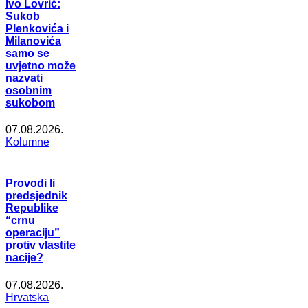
Ivo Lovrić:
Sukob
Plenkovića i
Milanovića
samo se
uvjetno može
nazvati
osobnim
sukobom
07.08.2026.
Kolumne
Provodi li
predsjednik
Republike
“crnu
operaciju”
protiv vlastite
nacije?
07.08.2026.
Hrvatska