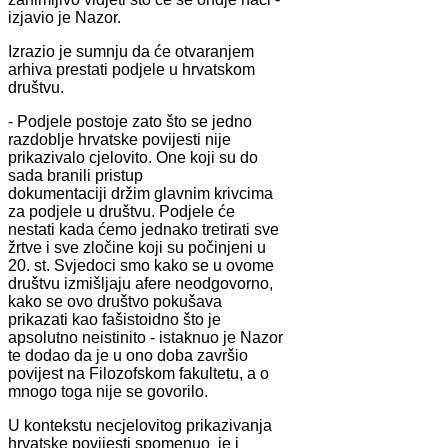
izjavio je Nazor.
Izrazio je sumnju da će otvaranjem
arhiva prestati podjele u hrvatskom
društvu.
- Podjele postoje zato što se jedno
razdoblje hrvatske povijesti nije
prikazivalo cjelovito. One koji su do
sada branili pristup
dokumentaciji držim glavnim krivcima
za podjele u društvu. Podjele će
nestati kada ćemo jednako tretirati sve
žrtve i sve zločine koji su počinjeni u
20. st. Svjedoci smo kako se u ovome
društvu izmišljaju afere neodgovorno,
kako se ovo društvo pokušava
prikazati kao fašistoidno što je
apsolutno neistinito - istaknuo je Nazor
te dodao da je u ono doba završio
povijest na Filozofskom fakultetu, a o
mnogo toga nije se govorilo.
U kontekstu necjelovitog prikazivanja
hrvatske povijesti spomenuo je i