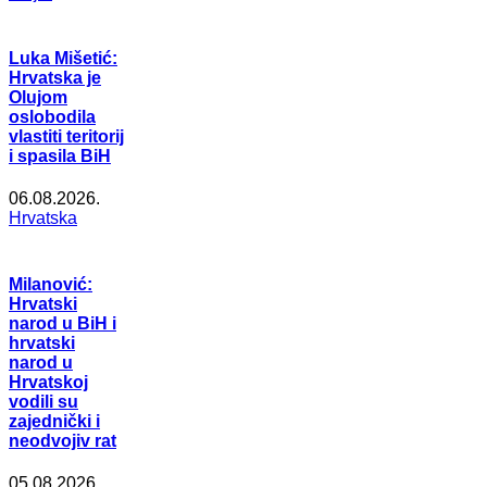
Luka Mišetić:
Hrvatska je
Olujom
oslobodila
vlastiti teritorij
i spasila BiH
06.08.2026.
Hrvatska
Milanović:
Hrvatski
narod u BiH i
hrvatski
narod u
Hrvatskoj
vodili su
zajednički i
neodvojiv rat
05.08.2026.