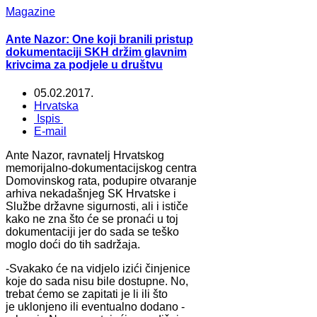
Magazine
Ante Nazor: One koji branili pristup
dokumentaciji SKH držim glavnim
krivcima za podjele u društvu
05.02.2017.
Hrvatska
Ispis
E-mail
Ante Nazor, ravnatelj Hrvatskog
memorijalno-dokumentacijskog centra
Domovinskog rata, podupire otvaranje
arhiva nekadašnjeg SK Hrvatske i
Službe državne sigurnosti, ali i ističe
kako ne zna što će se pronaći u toj
dokumentaciji jer do sada se teško
moglo doći do tih sadržaja.
-Svakako će na vidjelo izići činjenice
koje do sada nisu bile dostupne. No,
trebat ćemo se zapitati je li ili što
je uklonjeno ili eventualno dodano -