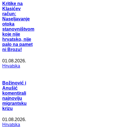
Kritike na
Klasićev
račun:
Naseljavanje
otoka
stanovništvom
koje nije
hrvatsko, nije
palo na pamet
ni Brozu!
01.08.2026.
Hrvatska
Božinović i
Anušić
komentirali
najnoviju
migrantsku
krizu
01.08.2026.
Hrvatska