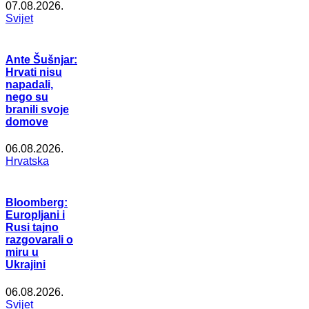
07.08.2026.
Svijet
Ante Šušnjar:
Hrvati nisu
napadali,
nego su
branili svoje
domove
06.08.2026.
Hrvatska
Bloomberg:
Europljani i
Rusi tajno
razgovarali o
miru u
Ukrajini
06.08.2026.
Svijet