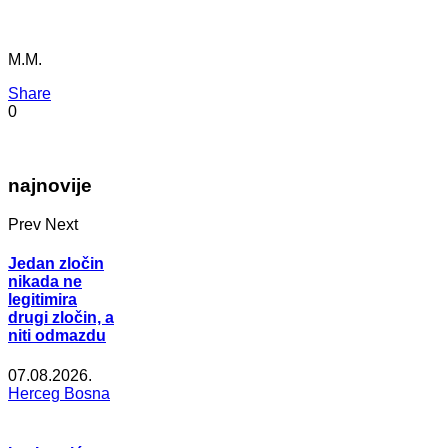
M.M.
Share
0
najnovije
Prev
Next
Jedan zločin
nikada ne
legitimira
drugi zločin, a
niti odmazdu
07.08.2026.
Herceg Bosna