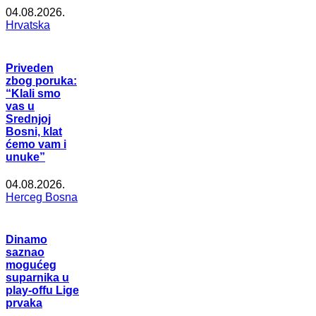
04.08.2026.
Hrvatska
Priveden
zbog poruka:
“Klali smo
vas u
Srednjoj
Bosni, klat
ćemo vam i
unuke”
04.08.2026.
Herceg Bosna
Dinamo
saznao
mogućeg
suparnika u
play-offu Lige
prvaka