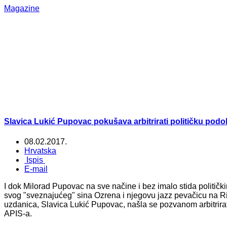
Magazine
Slavica Lukić Pupovac pokušava arbitrirati političku pod
08.02.2017.
Hrvatska
Ispis
E-mail
I dok Milorad Pupovac na sve načine i bez imalo stida politič
svog "sveznajućeg" sina Ozrena i njegovu jazz pevačicu na R
uzdanica, Slavica Lukić Pupovac, našla se pozvanom arbitrirati 
APIS-a.