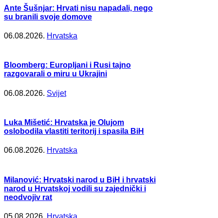
Ante Šušnjar: Hrvati nisu napadali, nego
su branili svoje domove
06.08.2026.
Hrvatska
Bloomberg: Europljani i Rusi tajno
razgovarali o miru u Ukrajini
06.08.2026.
Svijet
Luka Mišetić: Hrvatska je Olujom
oslobodila vlastiti teritorij i spasila BiH
06.08.2026.
Hrvatska
Milanović: Hrvatski narod u BiH i hrvatski
narod u Hrvatskoj vodili su zajednički i
neodvojiv rat
05.08.2026.
Hrvatska