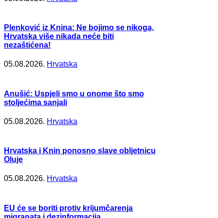
Plenković iz Knina: Ne bojimo se nikoga,
Hrvatska više nikada neće biti
nezaštićena!
05.08.2026.
Hrvatska
Anušić: Uspjeli smo u onome što smo
stoljećima sanjali
05.08.2026.
Hrvatska
Hrvatska i Knin ponosno slave obljetnicu
Oluje
05.08.2026.
Hrvatska
EU će se boriti protiv krijumčarenja
migranata i dezinformacija