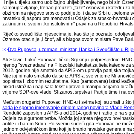
I nije u tijeku samo uobičajno uhljebljivanje, nego bi sin Ozren
samoupravljanje, trebao preuzeti „taze“ osnovanu katedru za h
obzirom na njegovo srpsko podrijetlo, i da se Srbi u „belome sve
hrvatsku dijasporu preimenovati u Odsjek za srpsko-hrvatsku d
zakinutim u svojim „konstitutivnim“ pravima u Republici Hrvats
Riječko sveučilište mjesecima je, kao što je poznato, odoljev
Ozrenov otac nije „lično“, ali s blagoslovom ministra Pave Bari
>>
Dva Pupovca, uzdrmani ministar, Hanka i Sveučilište u Rije
Ali Slavici Lukić Pupovac, ličkoj Srpkinji i potpresjednici HN
njenog "sveznadara" na Filozofski fakultet za šefa katedre za s
2012. godine nije smetalo da APIS-om upravlja partijska trojka
Nije joj nimalo smetalo da se iz APIS-a sve vrijeme Milanovi
popisima i izbornim rezultatima. Kao (samozvana) istraživačka
nikad istražila i napisala tekst upravo o manipulacijama birački
vrijeme SDP-ove vlade. Slizanost srpstva i Partije time i na 
Međutim drugarici Pupovac, HND-u i svima koji su znali u što je P
sada je sporno imenovanje diplomiranog novinara Vlade Rendu
Rendulić zaposlen u APIS-u od 2014. godine i radio je na si
Odjela za sigurnost tvrtke. Možda joj smeta njegovo novinarsko
antife ili barem Srbin. Po svemu sudeći gđa Pupovac ne može 
jednom odvjetničkom timu koji je branio hrvatske generale na