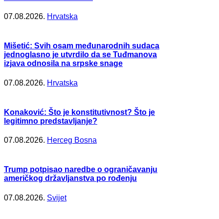
07.08.2026.
Hrvatska
Mišetić: Svih osam međunarodnih sudaca
jednoglasno je utvrdilo da se Tuđmanova
izjava odnosila na srpske snage
07.08.2026.
Hrvatska
Konaković: Što je konstitutivnost? Što je
legitimno predstavljanje?
07.08.2026.
Herceg Bosna
Trump potpisao naredbe o ograničavanju
američkog državljanstva po rođenju
07.08.2026.
Svijet