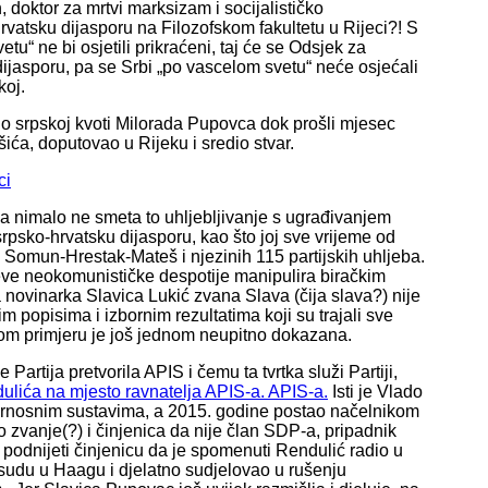
, doktor za mrtvi marksizam i socijalističko
rvatsku dijasporu na Filozofskom fakultetu u Rijeci?! S
tu“ ne bi osjetili prikraćeni, taj će se Odsjek za
ijasporu, pa se Srbi „po vascelom svetu“ neće osjećali
koj.
alo srpskoj kvoti Milorada Pupovca dok prošli mjesec
šića, doputovao u Rijeku i sredio stvar.
ci
D-a nimalo ne smeta to uhljebljivanje s ugrađivanjem
rpsko-hrvatsku dijasporu, kao što joj sve vrijeme od
 Somun-Hrestak-Mateš i njezinih 115 partijskih uhljeba.
ćeve neokomunističke despotije manipulira biračkim
 novinarka Slavica Lukić zvana Slava (čija slava?) nije
m popisima i izbornim rezultatima koji su trajali sve
ovom primjeru je još jednom neupitno dokazana.
artija pretvorila APIS i čemu ta tvrtka služi Partiji,
lića na mjesto ravnatelja APIS-a. APIS-a.
Isti je Vlado
gurnosnim sustavima, a 2015. godine postao načelnikom
 zvanje(?) i činjenica da nije član SDP-a, pripadnik
podnijeti činjenicu da je spomenuti Rendulić radio u
 sudu u Haagu i djelatno sudjelovao u rušenju