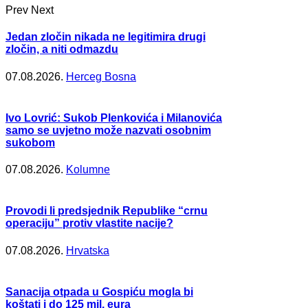
Prev
Next
Jedan zločin nikada ne legitimira drugi
zločin, a niti odmazdu
07.08.2026.
Herceg Bosna
Ivo Lovrić: Sukob Plenkovića i Milanovića
samo se uvjetno može nazvati osobnim
sukobom
07.08.2026.
Kolumne
Provodi li predsjednik Republike “crnu
operaciju” protiv vlastite nacije?
07.08.2026.
Hrvatska
Sanacija otpada u Gospiću mogla bi
koštati i do 125 mil. eura