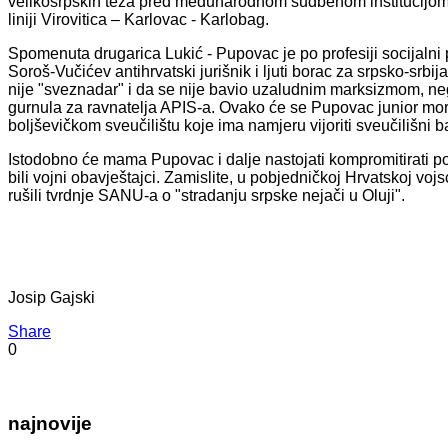
velikosrpskih teza pred međunarodnom sudbenom institucijom. 
liniji Virovitica – Karlovac - Karlobag.
Spomenuta drugarica Lukić - Pupovac je po profesiji socijalni 
Soroš-Vučićev antihrvatski jurišnik i ljuti borac za srpsko-srbi
nije "sveznadar" i da se nije bavio uzaludnim marksizmom, ne
gurnula za ravnatelja APIS-a. Ovako će se Pupovac junior mo
boljševičkom sveučilištu koje ima namjeru vijoriti sveučilišni b
Istodobno će mama Pupovac i dalje nastojati kompromitirati poli
bili vojni obavještajci. Zamislite, u pobjedničkoj Hrvatskoj vo
rušili tvrdnje SANU-a o "stradanju srpske nejači u Oluji".
Josip Gajski
Share
0
najnovije