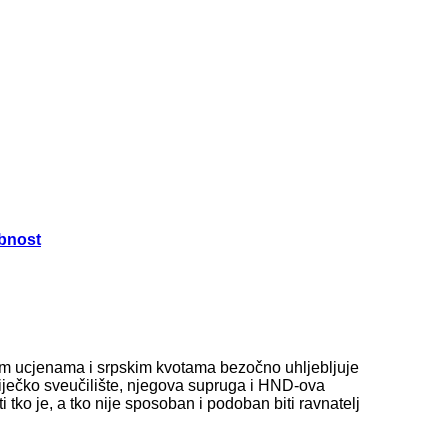
obnost
kim ucjenama i srpskim kvotama bezočno uhljebljuje
iječko sveučilište, njegova supruga i HND-ova
tko je, a tko nije sposoban i podoban biti ravnatelj