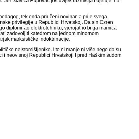
Jer Slavica Pupovac još uvijek razmišlja i djeluje na
pedagog, tek onda priučeni novinar, a prije svega
janske privilegije u Republici Hrvatskoj. Da sin Ozren
go diplomirao elektrotehniku, vjerojatno bi ga mamica
rati zadovoljiti katedrom na jednom minornom
arjak marksističke indoktrinacije.
tičke neistomišljenike. I to ni manje ni više nego da su
jsci i neovisnoj Republici Hrvatskoj! I pred Haškim sudom