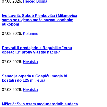
07.08.2026.
Herceg Bosna
Ivo Lovrić: Sukob Plenkovića i Milanovića
samo se uvjetno može nazvati osobnim
sukobom
07.08.2026.
Kolumne
Provodi li predsjednik Republike “crnu
operaciju” protiv vlastite nacije?
07.08.2026.
Hrvatska
Sanacija otpada u Gospiću mogla bi
koštati i do 125 mil. eura
07.08.2026.
Hrvatska
Mišetić: Svih osam međunarodnih sudaca