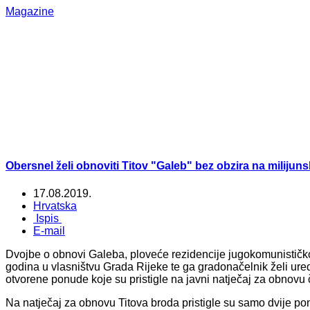
Magazine
Obersnel želi obnoviti Titov "Galeb" bez obzira na milijun
17.08.2019.
Hrvatska
Ispis
E-mail
Dvojbe o obnovi Galeba, ploveće rezidencije jugokomunističkog 
godina u vlasništvu Grada Rijeke te ga gradonačelnik želi ured
otvorene ponude koje su pristigle na javni natječaj za obnov
Na natječaj za obnovu Titova broda pristigle su samo dvije pon