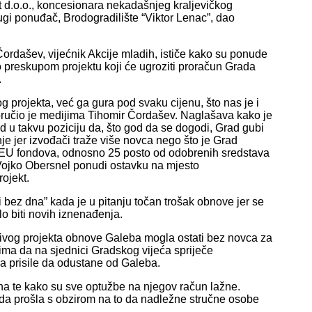
d.o.o., koncesionara nekadašnjeg kraljevičkog
ugi ponuđač, Brodogradilište “Viktor Lenac”, dao
Čordašev, vijećnik Akcije mladih, ističe kako su ponude
o preskupom projektu koji će ugroziti proračun Grada
.
 projekta, već ga gura pod svaku cijenu, što nas je i
poručio je medijima Tihomir Čordašev. Naglašava kako je
u takvu poziciju da, što god da se dogodi, Grad gubi
e jer izvođači traže više novca nego što je Grad
z EU fondova, odnosno 25 posto od odobrenih sredstava
Vojko Obersnel ponudi ostavku na mjesto
ojekt.
pi bez dna” kada je u pitanju točan trošak obnove jer se
o biti novih iznenađenja.
tivog projekta obnove Galeba mogla ostati bez novca za
ima da na sjednici Gradskog vijeća spriječe
 prisile da odustane od Galeba.
tna te kako su sve optužbe na njegov račun lažne.
onuda prošla s obzirom na to da nadležne stručne osobe