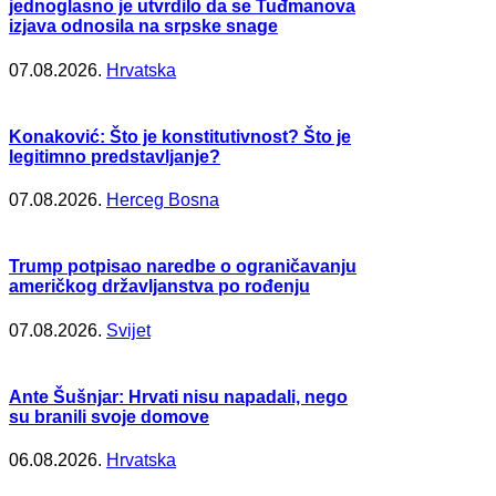
jednoglasno je utvrdilo da se Tuđmanova
izjava odnosila na srpske snage
07.08.2026.
Hrvatska
Konaković: Što je konstitutivnost? Što je
legitimno predstavljanje?
07.08.2026.
Herceg Bosna
Trump potpisao naredbe o ograničavanju
američkog državljanstva po rođenju
07.08.2026.
Svijet
Ante Šušnjar: Hrvati nisu napadali, nego
su branili svoje domove
06.08.2026.
Hrvatska