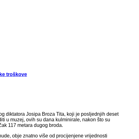
ske troškove
diktatora Josipa Broza Tita, koji je posljednjih deset
iti u muzej, ovih su dana kulminirale, nakon što su
u čak 117 metara dugog broda.
ude, obje znatno više od procijenjene vrijednosti