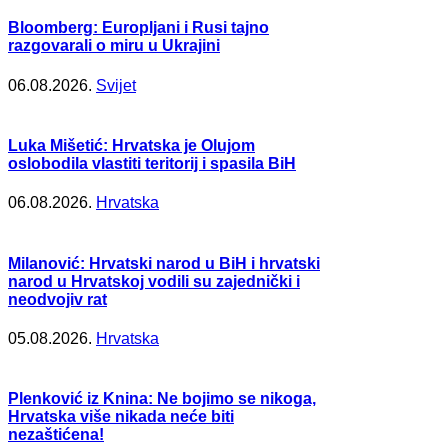
Bloomberg: Europljani i Rusi tajno
razgovarali o miru u Ukrajini
06.08.2026.
Svijet
Luka Mišetić: Hrvatska je Olujom
oslobodila vlastiti teritorij i spasila BiH
06.08.2026.
Hrvatska
Milanović: Hrvatski narod u BiH i hrvatski
narod u Hrvatskoj vodili su zajednički i
neodvojiv rat
05.08.2026.
Hrvatska
Plenković iz Knina: Ne bojimo se nikoga,
Hrvatska više nikada neće biti
nezaštićena!