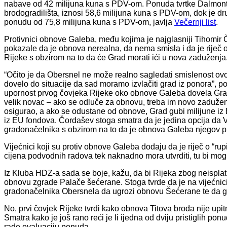
nabave od 42 milijuna kuna s PDV-om. Ponuda tvrtke Dalmont 
brodogradilišta, iznosi 58,6 milijuna kuna s PDV-om, dok je dr
ponudu od 75,8 milijuna kuna s PDV-om, javlja
Večernji list
.
Protivnici obnove Galeba, među kojima je najglasniji Tihomir 
pokazale da je obnova nerealna, da nema smisla i da je riječ 
Rijeke s obzirom na to da će Grad morati ići u nova zaduženja
“Očito je da Obersnel ne može realno sagledati smislenost ovog
dovelo do situacije da sad moramo izvlačiti grad iz ponora”, 
upornost prvog čovjeka Rijeke oko obnove Galeba dovela Grad 
velik novac – ako se odluče za obnovu, treba im novo zaduženj
osigurao, a ako se odustane od obnove, Grad gubi milijune i
iz EU fondova. Čordašev stoga smatra da je jedina opcija da 
gradonačelnika s obzirom na to da je obnova Galeba njegov pr
Vijećnici koji su protiv obnove Galeba dodaju da je riječ o “ru
cijena podvodnih radova tek naknadno mora utvrditi, tu bi mogl
Iz Kluba HDZ-a sada se boje, kažu, da bi Rijeka zbog neispla
obnovu zgrade Palače šećerane. Stoga tvrde da je na vijećnic
gradonačelnika Obersnela da ugrozi obnovu Šećerane te da ga
No, prvi čovjek Rijeke tvrdi kako obnova Titova broda nije upi
Smatra kako je još rano reći je li ijedna od dviju pristiglih p
rade evaluaciju ponuda.