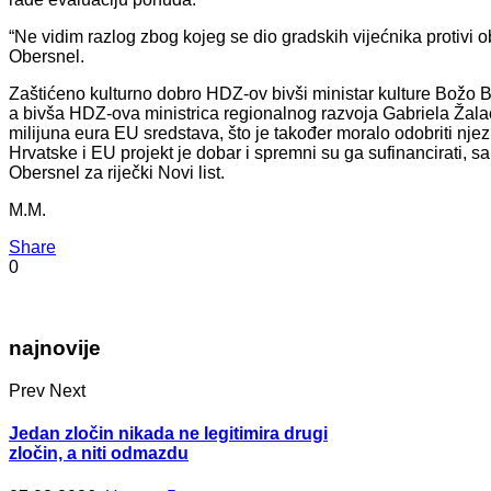
“Ne vidim razlog zbog kojeg se dio gradskih vijećnika protivi 
Obersnel.
Zaštićeno kulturno dobro HDZ-ov bivši ministar kulture Božo B
a bivša HDZ-ova ministrica regionalnog razvoja Gabriela Žalac 
milijuna eura EU sredstava, što je također moralo odobriti njez
Hrvatske i EU projekt je dobar i spremni su ga sufinancirati, 
Obersnel za riječki Novi list.
M.M.
Share
0
najnovije
Prev
Next
Jedan zločin nikada ne legitimira drugi
zločin, a niti odmazdu