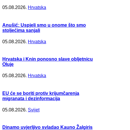
05.08.2026.
Hrvatska
Anušić: Uspjeli smo u onome što smo
stoljećima sanjali
05.08.2026.
Hrvatska
Hrvatska i Knin ponosno slave obljetnicu
Oluje
05.08.2026.
Hrvatska
EU će se boriti protiv krijumčarenja
migranata i dezinformacija
05.08.2026.
Svijet
Dinamo uvjerljivo svladao Kauno Žalgiris