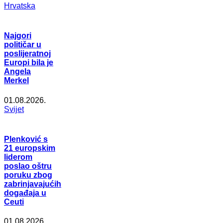
Hrvatska
Najgori
političar u
poslijeratnoj
Europi bila je
Angela
Merkel
01.08.2026.
Svijet
Plenković s
21 europskim
liderom
poslao oštru
poruku zbog
zabrinjavajućih
događaja u
Ceuti
01.08.2026.