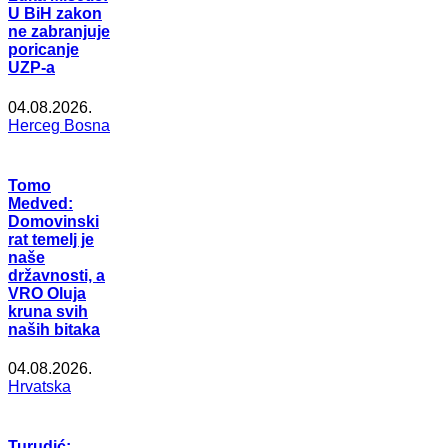
U BiH zakon
ne zabranjuje
poricanje
UZP-a
04.08.2026.
Herceg Bosna
Tomo
Medved:
Domovinski
rat temelj je
naše
državnosti, a
VRO Oluja
kruna svih
naših bitaka
04.08.2026.
Hrvatska
Turudić: