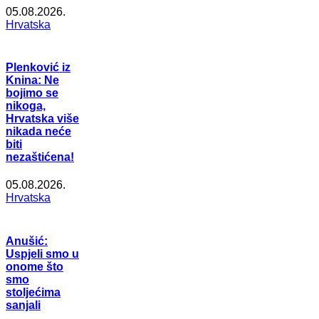
05.08.2026.
Hrvatska
Plenković iz
Knina: Ne
bojimo se
nikoga,
Hrvatska više
nikada neće
biti
nezaštićena!
05.08.2026.
Hrvatska
Anušić:
Uspjeli smo u
onome što
smo
stoljećima
sanjali