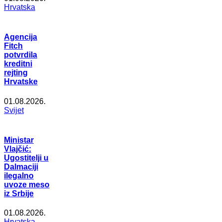
Hrvatska
Agencija
Fitch
potvrdila
kreditni
rejting
Hrvatske
01.08.2026.
Svijet
Ministar
Vlajčić:
Ugostitelji u
Dalmaciji
ilegalno
uvoze meso
iz Srbije
01.08.2026.
Hrvatska