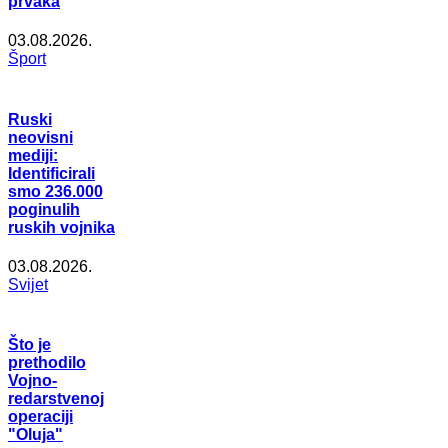
prvaka
03.08.2026.
Šport
Ruski
neovisni
mediji:
Identificirali
smo 236.000
poginulih
ruskih vojnika
03.08.2026.
Svijet
Što je
prethodilo
Vojno-
redarstvenoj
operaciji
"Oluja"