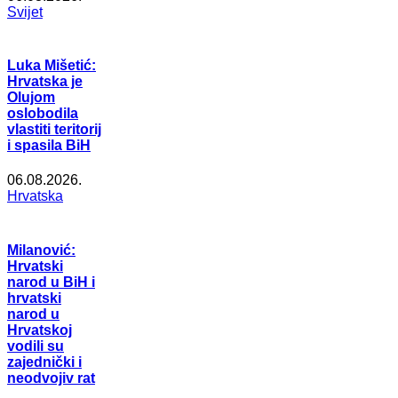
Svijet
Luka Mišetić:
Hrvatska je
Olujom
oslobodila
vlastiti teritorij
i spasila BiH
06.08.2026.
Hrvatska
Milanović:
Hrvatski
narod u BiH i
hrvatski
narod u
Hrvatskoj
vodili su
zajednički i
neodvojiv rat