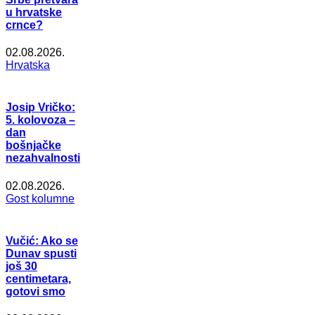
u hrvatske
crnce?
02.08.2026.
Hrvatska
Josip Vričko:
5. kolovoza –
dan
bošnjačke
nezahvalnosti
02.08.2026.
Gost kolumne
Vučić: Ako se
Dunav spusti
još 30
centimetara,
gotovi smo