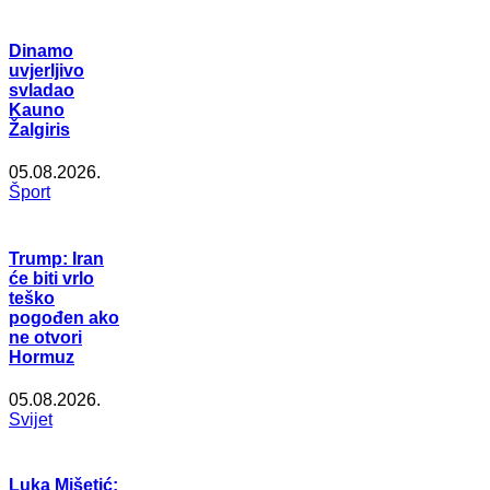
Dinamo
uvjerljivo
svladao
Kauno
Žalgiris
05.08.2026.
Šport
Trump: Iran
će biti vrlo
teško
pogođen ako
ne otvori
Hormuz
05.08.2026.
Svijet
Luka Mišetić: