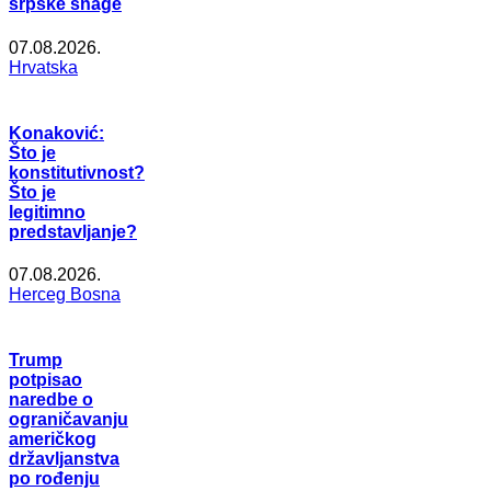
srpske snage
07.08.2026.
Hrvatska
Konaković:
Što je
konstitutivnost?
Što je
legitimno
predstavljanje?
07.08.2026.
Herceg Bosna
Trump
potpisao
naredbe o
ograničavanju
američkog
državljanstva
po rođenju