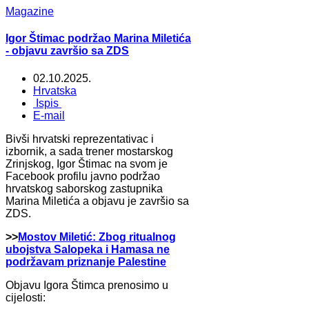
Magazine
Igor Štimac podržao Marina Miletića
- objavu završio sa ZDS
02.10.2025.
Hrvatska
Ispis
E-mail
Bivši hrvatski reprezentativac i
izbornik, a sada trener mostarskog
Zrinjskog, Igor Štimac na svom je
Facebook profilu javno podržao
hrvatskog saborskog zastupnika
Marina Miletića a objavu je završio sa
ZDS.
>>
Mostov Miletić: Zbog ritualnog
ubojstva Salopeka i Hamasa ne
podržavam priznanje Palestine
Objavu Igora Štimca prenosimo u
cijelosti: