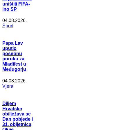
uništiti FIFA-
ino SP
04.08.2026.
Šport
Papa Lav
uputio
posebnu
poruku za
Mladifest u
Međugorju
04.08.2026.
Vjera
Diljem
Hrvatske
obilježava se
Dan pobjede i
31. obljetnica
Oluje