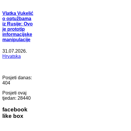
Vlatka Vukelić
o optužbama
iz Rusije: Ovo
je prototip
informacijske
manipulacije
31.07.2026.
Hrvatska
Posjeti danas:
404
Posjeti ovaj
tjedan:
28440
facebook
like box