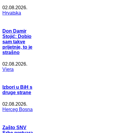
02.08.2026.
Hrvatska
Don Damir
Stojić: Dobio
sam takve
prijetnje, to je
strašno
02.08.2026.
Vjera
Izbori u BiH s
druge strane
02.08.2026.
Herceg Bosna
Zašto SNV
Srbe pretvara