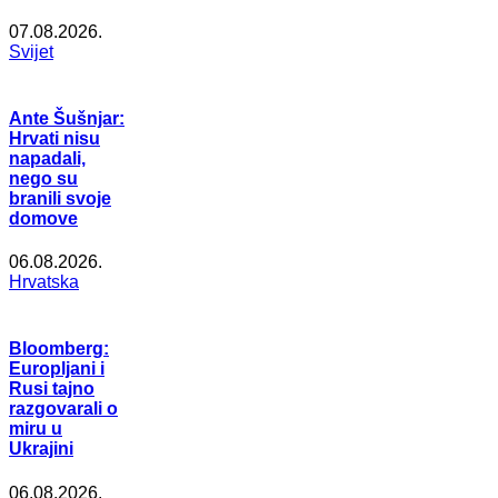
07.08.2026.
Svijet
Ante Šušnjar:
Hrvati nisu
napadali,
nego su
branili svoje
domove
06.08.2026.
Hrvatska
Bloomberg:
Europljani i
Rusi tajno
razgovarali o
miru u
Ukrajini
06.08.2026.