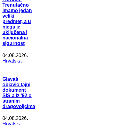
Trenutačno
imamo jedan
veliki
predmet, a u
njega je
uključena i
nacionalna
sigurnost
04.08.2026.
Hrvatska
Glavaš
objavio tajni
dokument
SIS-a iz ’92 o
stranim
dragovoljcima
04.08.2026.
Hrvatska