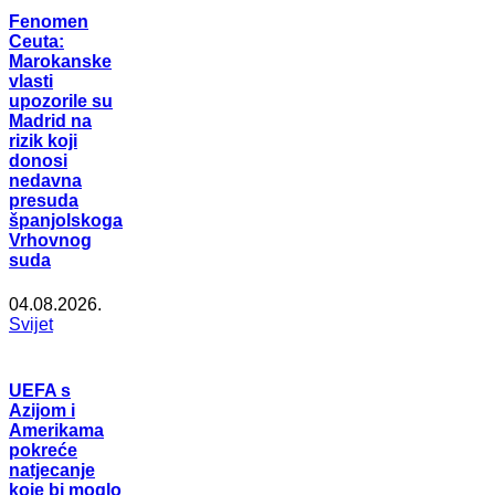
Fenomen
Ceuta:
Marokanske
vlasti
upozorile su
Madrid na
rizik koji
donosi
nedavna
presuda
španjolskoga
Vrhovnog
suda
04.08.2026.
Svijet
UEFA s
Azijom i
Amerikama
pokreće
natjecanje
koje bi moglo