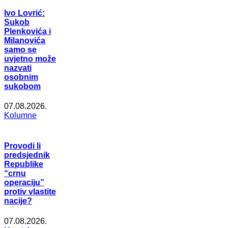
Ivo Lovrić:
Sukob
Plenkovića i
Milanovića
samo se
uvjetno može
nazvati
osobnim
sukobom
07.08.2026.
Kolumne
Provodi li
predsjednik
Republike
“crnu
operaciju”
protiv vlastite
nacije?
07.08.2026.