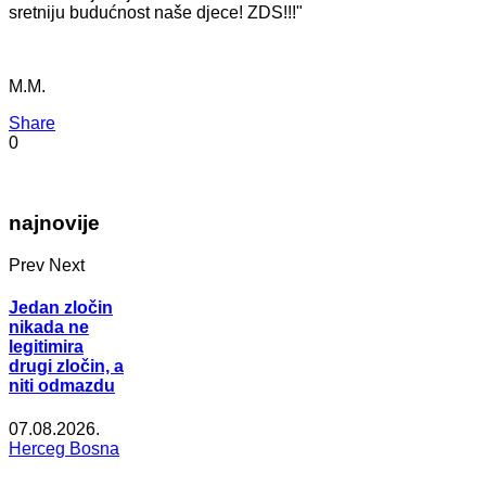
sretniju budućnost naše djece! ZDS!!!"
M.M.
Share
0
najnovije
Prev
Next
Jedan zločin
nikada ne
legitimira
drugi zločin, a
niti odmazdu
07.08.2026.
Herceg Bosna