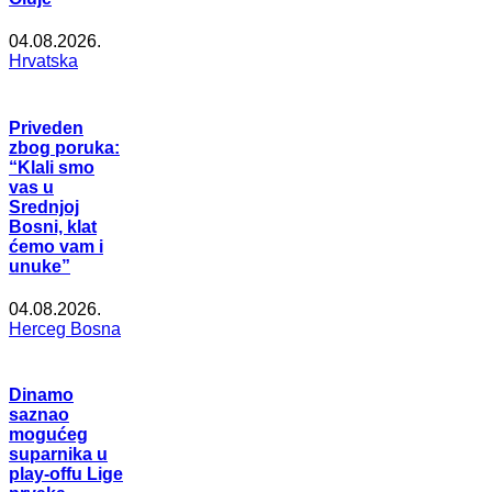
04.08.2026.
Hrvatska
Priveden
zbog poruka:
“Klali smo
vas u
Srednjoj
Bosni, klat
ćemo vam i
unuke”
04.08.2026.
Herceg Bosna
Dinamo
saznao
mogućeg
suparnika u
play-offu Lige