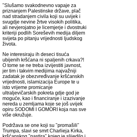
"Slušamo svakodnevno vapaje za
priznanjem Palestinske države, plač
nad stradanjem civila koji su uvijek i
svugdje nevine žrtve visokih politika,
ali nevjerojatno je licemjerje i dvostruki
kriteriji podlih Soreševih medija diljem
svijeta po pitanju vrijednosti ljudskog
života.
Ne interesiraju ih deseci tisuća
ubijenih kršćana ni spaljenih crkava?!
O tome se ne treba izvijestiti javnost,
jer tim i takvim medijima najvažniji
zadatak je obezvređivanje kršćanskih
vrijednosti, islamizacija Europe te u
isto vrijeme promicanje
ultraljevičarskih pokreta gdje god je
moguće, kao i financiranje i izazivanje
nereda u zemljama koje se još uvijek
opiru SODOMI I GOMORI koja nas sve
više okružuje.
Podržava se one koji su "promašili"
Trumpa, slavi se smrt Charlieja Kirka,
kršćanskog "pastira" kojeg je slijedilo i