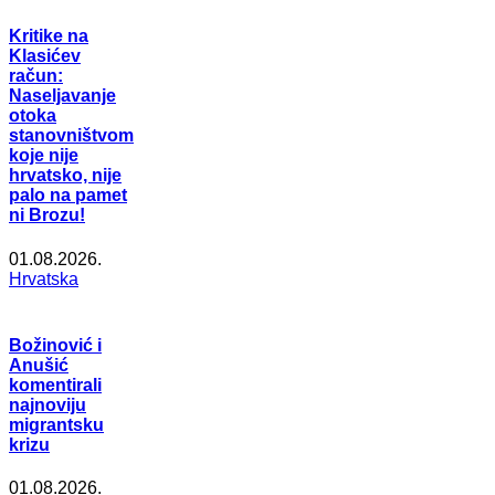
Kritike na
Klasićev
račun:
Naseljavanje
otoka
stanovništvom
koje nije
hrvatsko, nije
palo na pamet
ni Brozu!
01.08.2026.
Hrvatska
Božinović i
Anušić
komentirali
najnoviju
migrantsku
krizu
01.08.2026.