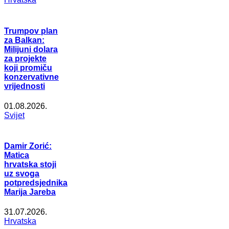
Trumpov plan
za Balkan:
Milijuni dolara
za projekte
koji promiču
konzervativne
vrijednosti
01.08.2026.
Svijet
Damir Zorić:
Matica
hrvatska stoji
uz svoga
potpredsjednika
Marija Jareba
31.07.2026.
Hrvatska