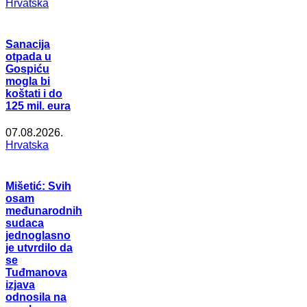
Hrvatska
Sanacija
otpada u
Gospiću
mogla bi
koštati i do
125 mil. eura
07.08.2026.
Hrvatska
Mišetić: Svih
osam
međunarodnih
sudaca
jednoglasno
je utvrdilo da
se
Tuđmanova
izjava
odnosila na