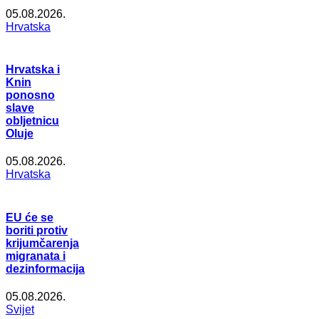
05.08.2026.
Hrvatska
Hrvatska i
Knin
ponosno
slave
obljetnicu
Oluje
05.08.2026.
Hrvatska
EU će se
boriti protiv
krijumčarenja
migranata i
dezinformacija
05.08.2026.
Svijet