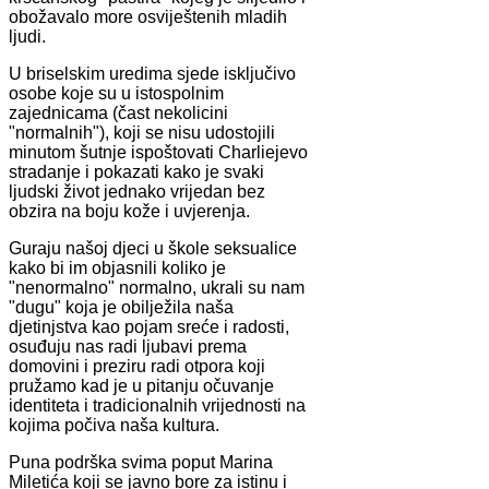
obožavalo more osviještenih mladih
ljudi.
U briselskim uredima sjede isključivo
osobe koje su u istospolnim
zajednicama (čast nekolicini
"normalnih"), koji se nisu udostojili
minutom šutnje ispoštovati Charliejevo
stradanje i pokazati kako je svaki
ljudski život jednako vrijedan bez
obzira na boju kože i uvjerenja.
Guraju našoj djeci u škole seksualice
kako bi im objasnili koliko je
"nenormalno" normalno, ukrali su nam
"dugu" koja je obilježila naša
djetinjstva kao pojam sreće i radosti,
osuđuju nas radi ljubavi prema
domovini i preziru radi otpora koji
pružamo kad je u pitanju očuvanje
identiteta i tradicionalnih vrijednosti na
kojima počiva naša kultura.
Puna podrška svima poput Marina
Miletića koji se javno bore za istinu i