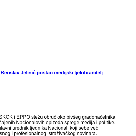
islav Jelinić postao medijski tjelohranitelj
 USKOK i EPPO stežu obruč oko bivšeg gradonačelnika
čajenih Nacionalovih epizoda sprege medija i politike.
 glavni urednik tjednika Nacional, koji sebe već
nog i profesionalnog istraživačkog novinara.