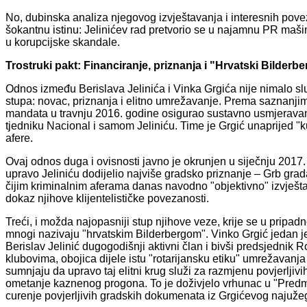
No, dubinska analiza njegovog izvještavanja i interesnih pov
šokantnu istinu: Jelinićev rad pretvorio se u najamnu PR mašin
u korupcijske skandale.
Trostruki pakt: Financiranje, priznanja i "Hrvatski Bilderbe
Odnos između Berislava Jelinića i Vinka Grgića nije nimalo sluč
stupa: novac, priznanja i elitno umrežavanje. Prema saznanji
mandata u travnju 2016. godine osigurao sustavno usmjeravan
tjedniku Nacional i samom Jeliniću. Time je Grgić unaprijed "
afere.
Ovaj odnos duga i ovisnosti javno je okrunjen u siječnju 2017.
upravo Jeliniću dodijelio najviše gradsko priznanje – Grb gra
čijim kriminalnim aferama danas navodno "objektivno" izvješta
dokaz njihove klijentelističke povezanosti.
Treći, i možda najopasniji stup njihove veze, krije se u pripad
mnogi nazivaju "hrvatskim Bilderbergom". Vinko Grgić jedan je
Berislav Jelinić dugogodišnji aktivni član i bivši predsjednik 
klubovima, obojica dijele istu "rotarijansku etiku" umrežavanja
sumnjaju da upravo taj elitni krug služi za razmjenu povjerljivi
ometanje kaznenog progona. To je doživjelo vrhunac u "Predmetu
curenje povjerljivih gradskih dokumenata iz Grgićevog najuže