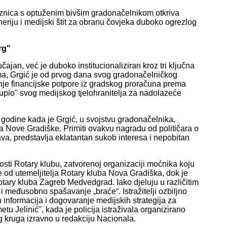
eznica s optuženim bivšim gradonačelnikom otkriva
eriju i medijski štit za obranu čovjeka duboko ogrezlog
rg"
ajan, već je duboko institucionaliziran kroz tri ključna
ma, Grgić je od prvog dana svog gradonačelničkog
je financijske potpore iz gradskog proračuna prema
kupio" svog medijskog tjelohranitelja za nadolazeće
 godine kada je Grgić, u svojstvu gradonačelnika,
da Nove Gradiške. Primiti ovakvu nagradu od političara o
va, predstavlja eklatantan sukob interesa i nepobitan
nosti Rotary klubu, zatvorenoj organizaciji moćnika koju
 od utemeljitelja Rotary kluba Nova Gradiška, dok je
Rotary kluba Zagreb Medvedgrad. Iako djeluju u različitim
 i međusobno spašavanje „braće“. Istražitelji ozbiljno
h informacija i dogovaranje medijskih strategija za
 Jelinić", kada je policija istraživala organizirano
g kruga izravno u redakciju Nacionala.