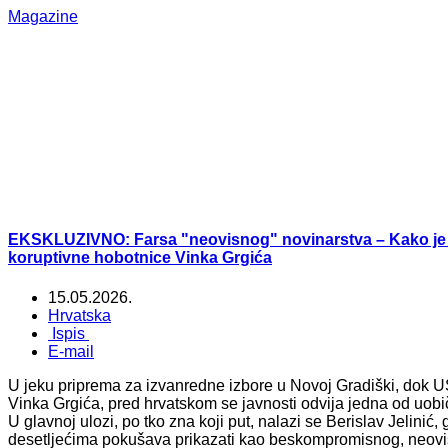
Magazine
EKSKLUZIVNO: Farsa "neovisnog" novinarstva – Kako je Ber
koruptivne hobotnice Vinka Grgića
15.05.2026.
Hrvatska
Ispis
E-mail
U jeku priprema za izvanredne izbore u Novoj Gradiški, dok
Vinka Grgića, pred hrvatskom se javnosti odvija jedna od uobi
U glavnoj ulozi, po tko zna koji put, nalazi se Berislav Jelinić,
desetljećima pokušava prikazati kao beskompromisnog, neovis