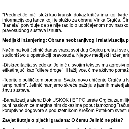
"Predmet Jelinić" služi kao krunski dokaz kritičarima koji tvrde
informacijskog lanca koji je služio za obranu Vinka Grgića. Činj
"kanala" potvrđuje da se nije radilo o uobičajenom novinarsk
pravosudnog sustava iznutra.
Medijski inženjering: Obrana neobranjivog i relativizacija p
Način na koji Jelinić danas vraća svoj dug Grgiću prelazi sve 
sudioništvo u opstrukciji pravosuđa. Njegov medijski inženjering
-Diskreditacija svjedoka: Jelinić u svojim tekstovima agresivno
etiketirajući kao "dilere droge" ili lažljivce, čime aktivno poma
-Teorije o političkom progonu: Svako novo uhićenje Grgića u Nac
tempiranim". Jelinić namjerno skreće pažnju s jasnih materijal
žrtvu sustava.
-Banalizacija afera: Dok USKOK i EPPO terete Grgića za miliju
puni naslovnice marginalnim dokazima poput famoznog "rač
koruptivne dogovore s poduzetnikom Krešom Petekom svesti n
Zavjet šutnje o pljački građana: O čemu Jelinić ne piše?