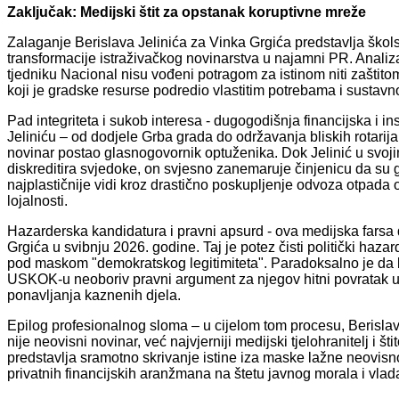
Zaključak: Medijski štit za opstanak koruptivne mreže
Zalaganje Berislava Jelinića za Vinka Grgića predstavlja škols
transformacije istraživačkog novinarstva u najamni PR. Analiza
tjedniku Nacional nisu vođeni potragom za istinom niti zaštitom
koji je gradske resurse podredio vlastitim potrebama i sustavn
Pad integriteta i sukob interesa - dugogodišnja financijska i 
Jeliniću – od dodjele Grba grada do održavanja bliskih rotarijan
novinar postao glasnogovornik optuženika. Dok Jelinić u svojim
diskreditira svjedoke, on svjesno zanemaruje činjenicu da su 
najplastičnije vidi kroz drastično poskupljenje odvoza otpada
lojalnosti.
Hazarderska kandidatura i pravni apsurd - ova medijska fars
Grgića u svibnju 2026. godine. Taj je potez čisti politički haza
pod maskom "demokratskog legitimiteta". Paradoksalno je da b
USKOK-u neoboriv pravni argument za njegov hitni povratak u
ponavljanja kaznenih djela.
Epilog profesionalnog sloma – u cijelom tom procesu, Berislav
nije neovisni novinar, već najvjerniji medijski tjelohranitelj i
predstavlja sramotno skrivanje istine iza maske lažne neovisnos
privatnih financijskih aranžmana na štetu javnog morala i vlad