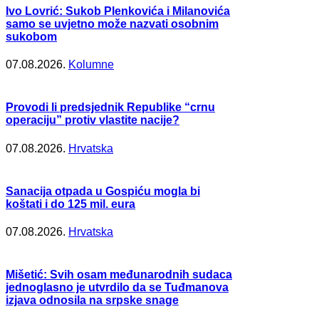
Ivo Lovrić: Sukob Plenkovića i Milanovića
samo se uvjetno može nazvati osobnim
sukobom
07.08.2026.
Kolumne
Provodi li predsjednik Republike “crnu
operaciju” protiv vlastite nacije?
07.08.2026.
Hrvatska
Sanacija otpada u Gospiću mogla bi
koštati i do 125 mil. eura
07.08.2026.
Hrvatska
Mišetić: Svih osam međunarodnih sudaca
jednoglasno je utvrdilo da se Tuđmanova
izjava odnosila na srpske snage