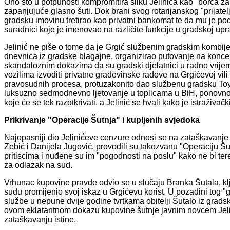
Ono što u potpunosti kompromitira sliku Jelinića kao "borca za
zapanjujuće glasno šuti. Dok brani svog rotarijanskog "prijatelj
gradsku imovinu tretirao kao privatni bankomat te da mu je pod
suradnici koje je imenovao na različite funkcije u gradskoj upra
Jelinić ne piše o tome da je Grgić službenim gradskim kombijem
dnevnica iz gradske blagajne, organizirao putovanje na koncer
skandaloznim dokazima da su gradski djelatnici u radno vrijem
vozilima izvoditi privatne građevinske radove na Grgićevoj vil
pravosudnih procesa, protuzakonito dao službenu gradsku Toy
luksuzno sedmodnevno ljetovanje u toplicama u BiH, ponovno p
koje će se tek razotkrivati, a Jelinić se hvali kako je istraživačk
Prikrivanje "Operacije Šutnja" i kupljenih svjedoka
Najopasniji dio Jelinićeve cenzure odnosi se na zataškavanje p
Zebić i Danijela Jugović, provodili su takozvanu "Operaciju Šut
pritiscima i nuđene su im "pogodnosti na poslu" kako ne bi te
za odlazak na sud.
Vrhunac kupovine pravde odvio se u slučaju Branka Šutala, kl
sudu promijenio svoj iskaz u Grgićevu korist. U pozadini tog "
službe u nepune dvije godine tvrtkama obitelji Šutalo iz grads
ovom eklatantnom dokazu kupovine šutnje javnim novcem Jelini
zataškavanju istine.