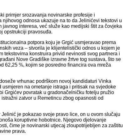
ki primjer srozavanja novinarske profesije i
 njihovog odnosa ukazuje na to da Jelinićevi tekstovi u
 javnog interesa, već služe kao medijski štit za čovjeka
oj opstrukciji pravosuđa.
institucionalna potpora koju je Grgić usmjeravao prema
skih veza – stvorila je klijentelistički odnos u kojem je
 tekstovima konstruira privid nevinosti svog partnera i
građani Nove Gradiške izravne žrtve tog sustava, što se
 od 62,25 %, kojim se posredno financira ova mreža
a doseže vrhunac podrškom novoj kandidaturi Vinka
rd usmjeren na ometanje istraga i pritisak na svjedoke
i Grgićev povratak u gradonačelničku fotelju pružio
 istražni zatvor u Remetincu zbog opasnosti od
 Jelinić je pokazao svoje pravo lice, on u ovom slučaju
 štitonoša koruptivne hobotnice. Njegovo djelovanje
ti, čime je novinarski utjecaj zloupotrijebljen za zaštitu
avine prava.