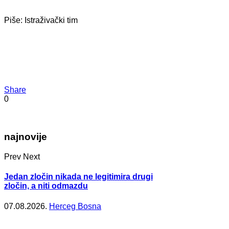
Piše: Istraživački tim
Share
0
najnovije
Prev
Next
Jedan zločin nikada ne legitimira drugi
zločin, a niti odmazdu
07.08.2026.
Herceg Bosna