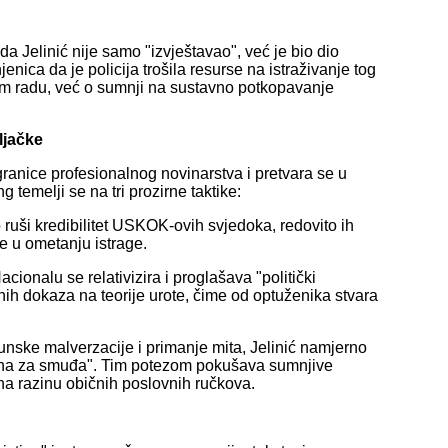
 da Jelinić nije samo "izvještavao", već je bio dio
enica da je policija trošila resurse na istraživanje tog
om radu, već o sumnji na sustavno potkopavanje
ljačke
granice profesionalnog novinarstva i pretvara se u
 temelji se na tri prozirne taktike:
 ruši kredibilitet USKOK-ovih svjedoka, redovito ih
že u ometanju istrage.
ionalu se relativizira i proglašava "politički
nih dokaza na teorije urote, čime od optuženika stvara
nske malverzacije i primanje mita, Jelinić namjerno
una za smuđa". Tim potezom pokušava sumnjive
a razinu običnih poslovnih ručkova.