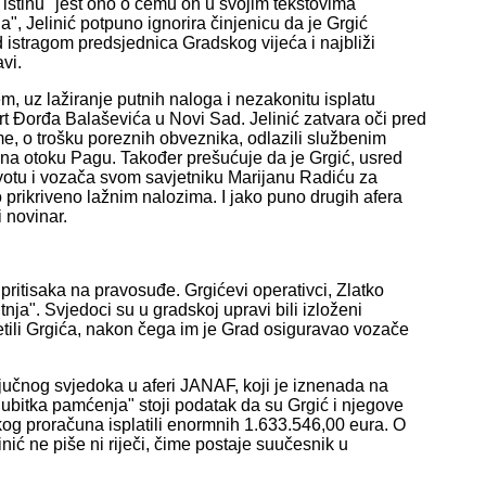
 istinu" jest ono o čemu on u svojim tekstovima
a", Jelinić potpuno ignorira činjenicu da je Grgić
 istragom predsjednica Gradskog vijeća i najbliži
vi.
, uz lažiranje putnih naloga i nezakonitu isplatu
t Đorđa Balaševića u Novi Sad. Jelinić zatvara oči pred
e, o trošku poreznih obveznika, odlazili službenim
i na otoku Pagu. Također prešućuje da je Grgić, usred
otu i vozača svom savjetniku Marijanu Radiću za
rikriveno lažnim nalozima. I jako puno drugih afera
i novinar.
ritisaka na pravosuđe. Grgićevi operativci, Zlatko
nja". Svjedoci su u gradskoj upravi bili izloženi
retili Grgića, nakon čega im je Grad osiguravao vozače
jučnog svjedoka u aferi JANAF, koji je iznenada na
gubitka pamćenja" stoji podatak da su Grgić i njegove
kog proračuna isplatili enormnih 1.633.546,00 eura. O
ć ne piše ni riječi, čime postaje suučesnik u