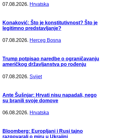
07.08.2026.
Hrvatska
Konaković: Što je konstitutivnost? Što je
legitimno predstavljanje?
07.08.2026.
Herceg Bosna
Trump potpisao naredbe o ograničavanju
američkog državljanstva po rođenju
07.08.2026.
Svijet
Ante Šušnjar: Hrvati nisu napadali, nego
su branili svoje domove
06.08.2026.
Hrvatska
Bloomberg: Europljani i Rusi tajno
razgovarali o miru u Ukrajini