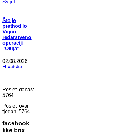
Svijet
Što je
prethodilo
Vojno-
redarstvenoj
operaciji
"Oluja"
02.08.2026.
Hrvatska
Posjeti danas:
5764
Posjeti ovaj
tjedan:
5764
facebook
like box