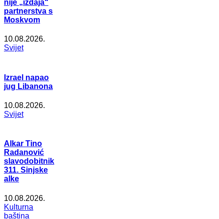
nije „izdaja“
partnerstva s
Moskvom
10.08.2026.
Svijet
Izrael napao
jug Libanona
10.08.2026.
Svijet
Alkar Tino
Radanović
slavodobitnik
311. Sinjske
alke
10.08.2026.
Kulturna
baština