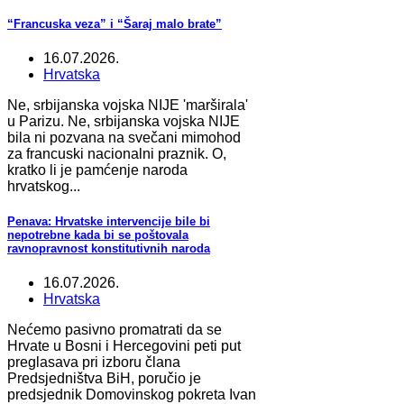
“Francuska veza” i “Šaraj malo brate”
16.07.2026.
Hrvatska
Ne, srbijanska vojska NIJE 'marširala'
u Parizu. Ne, srbijanska vojska NIJE
bila ni pozvana na svečani mimohod
za francuski nacionalni praznik. O,
kratko li je pamćenje naroda
hrvatskog...
Penava: Hrvatske intervencije bile bi
nepotrebne kada bi se poštovala
ravnopravnost konstitutivnih naroda
16.07.2026.
Hrvatska
Nećemo pasivno promatrati da se
Hrvate u Bosni i Hercegovini peti put
preglasava pri izboru člana
Predsjedništva BiH, poručio je
predsjednik Domovinskog pokreta Ivan