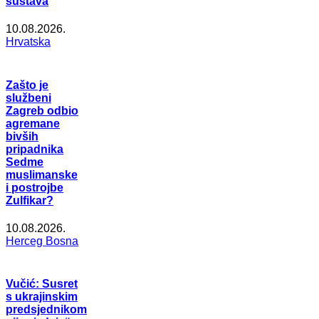
sustava
10.08.2026.
Hrvatska
Zašto je
službeni
Zagreb odbio
agremane
bivših
pripadnika
Sedme
muslimanske
i postrojbe
Zulfikar?
10.08.2026.
Herceg Bosna
Vučić: Susret
s ukrajinskim
predsjednikom