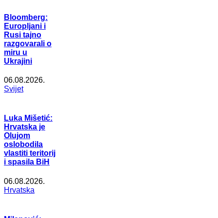
Bloomberg:
Europljani i
Rusi tajno
razgovarali o
miru u
Ukrajini
06.08.2026.
Svijet
Luka Mišetić:
Hrvatska je
Olujom
oslobodila
vlastiti teritorij
i spasila BiH
06.08.2026.
Hrvatska