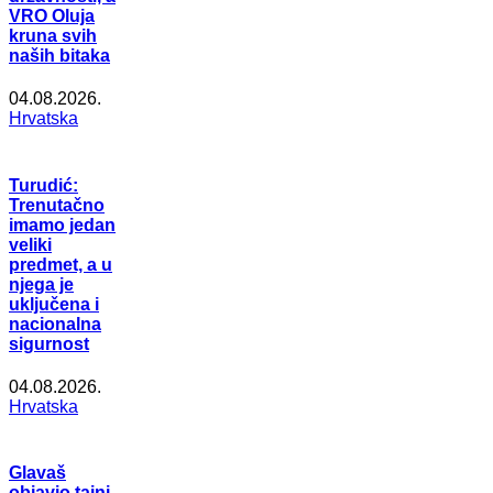
VRO Oluja
kruna svih
naših bitaka
04.08.2026.
Hrvatska
Turudić:
Trenutačno
imamo jedan
veliki
predmet, a u
njega je
uključena i
nacionalna
sigurnost
04.08.2026.
Hrvatska
Glavaš
objavio tajni