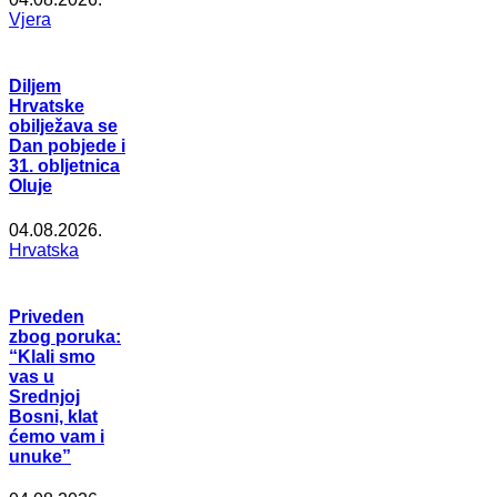
Vjera
Diljem
Hrvatske
obilježava se
Dan pobjede i
31. obljetnica
Oluje
04.08.2026.
Hrvatska
Priveden
zbog poruka:
“Klali smo
vas u
Srednjoj
Bosni, klat
ćemo vam i
unuke”