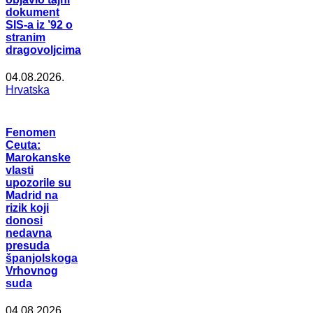
dokument
SIS-a iz ’92 o
stranim
dragovoljcima
04.08.2026.
Hrvatska
Fenomen
Ceuta:
Marokanske
vlasti
upozorile su
Madrid na
rizik koji
donosi
nedavna
presuda
španjolskoga
Vrhovnog
suda
04.08.2026.