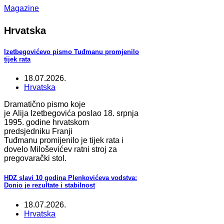
Magazine
Hrvatska
Izetbegovićevo pismo Tuđmanu promjenilo
tijek rata
18.07.2026.
Hrvatska
Dramatično pismo koje
je Alija Izetbegovića poslao 18. srpnja
1995. godine hrvatskom
predsjedniku Franji
Tuđmanu promijenilo je tijek rata i
dovelo Miloševićev ratni stroj za
pregovarački stol.
HDZ slavi 10 godina Plenkovićeva vodstva:
Donio je rezultate i stabilnost
18.07.2026.
Hrvatska