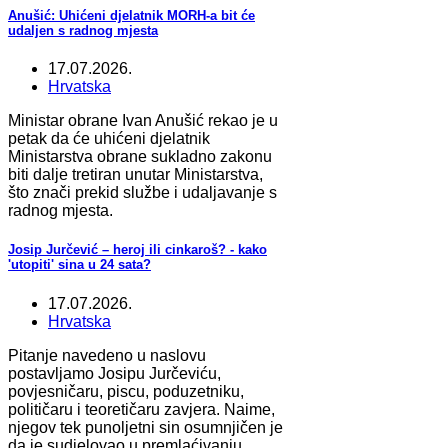
Anušić: Uhićeni djelatnik MORH-a bit će
udaljen s radnog mjesta
17.07.2026.
Hrvatska
Ministar obrane Ivan Anušić rekao je u
petak da će uhićeni djelatnik
Ministarstva obrane sukladno zakonu
biti dalje tretiran unutar Ministarstva,
što znači prekid službe i udaljavanje s
radnog mjesta.
Josip Jurčević – heroj ili cinkaroš? - kako
'utopiti' sina u 24 sata?
17.07.2026.
Hrvatska
Pitanje navedeno u naslovu
postavljamo Josipu Jurčeviću,
povjesničaru, piscu, poduzetniku,
političaru i teoretičaru zavjera. Naime,
njegov tek punoljetni sin osumnjičen je
da je sudjelovao u premlaćivanju