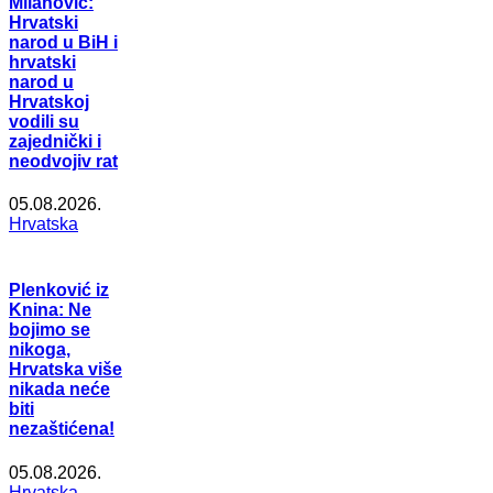
Milanović:
Hrvatski
narod u BiH i
hrvatski
narod u
Hrvatskoj
vodili su
zajednički i
neodvojiv rat
05.08.2026.
Hrvatska
Plenković iz
Knina: Ne
bojimo se
nikoga,
Hrvatska više
nikada neće
biti
nezaštićena!
05.08.2026.
Hrvatska