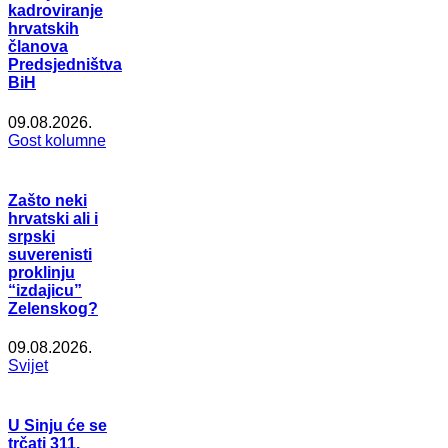
kadroviranje
hrvatskih
članova
Predsjedništva
BiH
09.08.2026.
Gost kolumne
Zašto neki
hrvatski ali i
srpski
suverenisti
proklinju
“izdajicu”
Zelenskog?
09.08.2026.
Svijet
U Sinju će se
trčati 311.