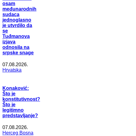
osam
međunarodnih
sudaca
jednoglasno
je utvrdilo da
se
Tuđmanova
izjava
odnosila na
srpske snage
07.08.2026.
Hrvatska
Konaković:
Što je
konstitutivnost?
Što je
legitimno
predstavljanje?
07.08.2026.
Herceg Bosna