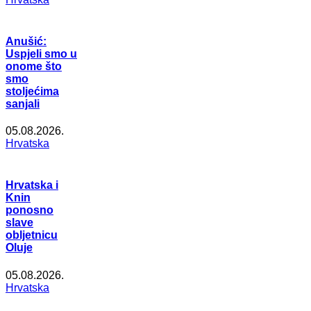
Anušić:
Uspjeli smo u
onome što
smo
stoljećima
sanjali
05.08.2026.
Hrvatska
Hrvatska i
Knin
ponosno
slave
obljetnicu
Oluje
05.08.2026.
Hrvatska