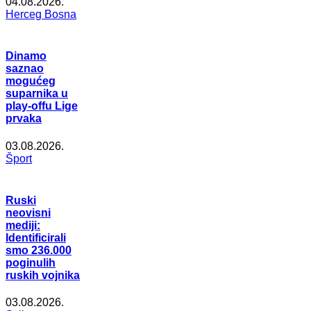
04.08.2026.
Herceg Bosna
Dinamo
saznao
mogućeg
suparnika u
play-offu Lige
prvaka
03.08.2026.
Šport
Ruski
neovisni
mediji:
Identificirali
smo 236.000
poginulih
ruskih vojnika
03.08.2026.