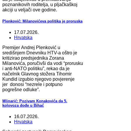
poznanikovih roditelja, u pljačkaškoj
akciji u veljači ove godine.
Plenković: Milanovićeva politika je proruska
17.07.2026.
Hrvatska
Premijer Andrej Plenković u
središnjem Dnevniku HTV-a oštro je
kritizirao predsjednika Zorana
Milanovića, poručivši da vodi “prorusku
i anti-NATO politiku”, rekao da je
načelnik Glavnog stožera Tihomir
Kundid izgubio njegovo povjerenje
jer donosi “nezrele i potpuno
pogrešne odluke”.
Mlinarić: Pozivam Konakovića da 5.
kolovoza dođe u Bihać
16.07.2026.
Hrvatska