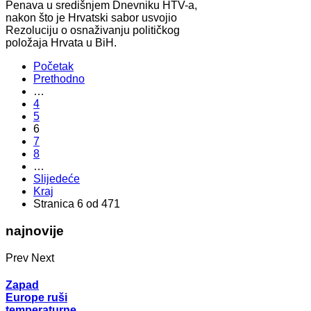
Penava u središnjem Dnevniku HTV-a,
nakon što je Hrvatski sabor usvojio
Rezoluciju o osnaživanju političkog
položaja Hrvata u BiH.
Početak
Prethodno
…
4
5
6
7
8
…
Slijedeće
Kraj
Stranica 6 od 471
najnovije
Prev
Next
Zapad
Europe ruši
temperaturne