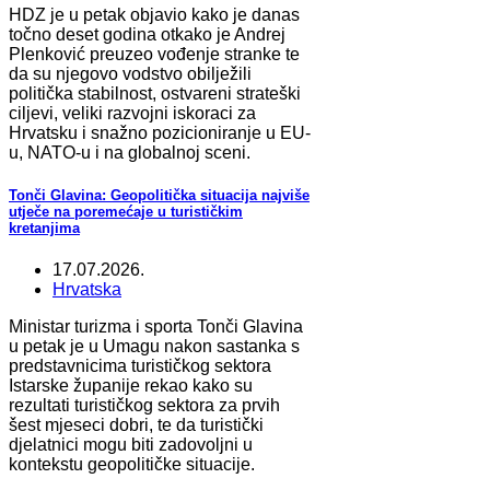
HDZ je u petak objavio kako je danas
točno deset godina otkako je Andrej
Plenković preuzeo vođenje stranke te
da su njegovo vodstvo obilježili
politička stabilnost, ostvareni strateški
ciljevi, veliki razvojni iskoraci za
Hrvatsku i snažno pozicioniranje u EU-
u, NATO-u i na globalnoj sceni.
Tonči Glavina: Geopolitička situacija najviše
utječe na poremećaje u turističkim
kretanjima
17.07.2026.
Hrvatska
Ministar turizma i sporta Tonči Glavina
u petak je u Umagu nakon sastanka s
predstavnicima turističkog sektora
Istarske županije rekao kako su
rezultati turističkog sektora za prvih
šest mjeseci dobri, te da turistički
djelatnici mogu biti zadovoljni u
kontekstu geopolitičke situacije.