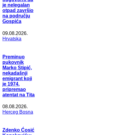
je nelegalan
otpad završio
na području
Gospića
09.08.2026.
Hrvatska
Preminuo
pukovnik
Marko Stipić,
nekadašnji
emigrant koji
je 1974.
pripremao
atentat na Tita
08.08.2026.
Herceg Bosna
Zdenko Ćosić