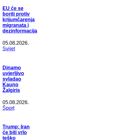
EU će se
boriti protiv
krijumčarenja
migranata i
dezinformacija
05.08.2026.
Svijet
Dinamo
uvjerljivo
svladao
Kauno
Žalgiris
05.08.2026.
Šport
Trump: Iran
će biti vrlo
teško