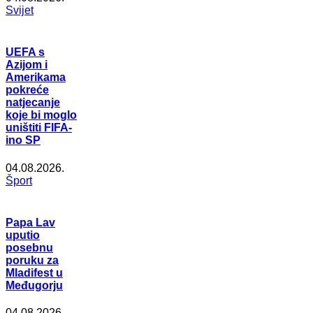
Svijet
UEFA s
Azijom i
Amerikama
pokreće
natjecanje
koje bi moglo
uništiti FIFA-
ino SP
04.08.2026.
Šport
Papa Lav
uputio
posebnu
poruku za
Mladifest u
Međugorju
04.08.2026.