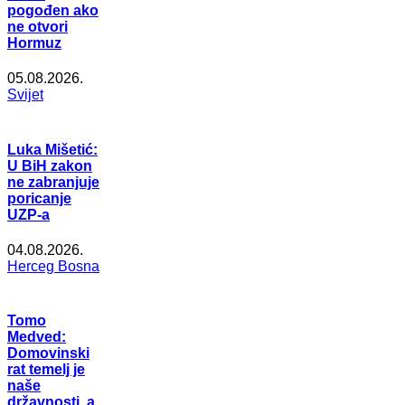
pogođen ako
ne otvori
Hormuz
05.08.2026.
Svijet
Luka Mišetić:
U BiH zakon
ne zabranjuje
poricanje
UZP-a
04.08.2026.
Herceg Bosna
Tomo
Medved:
Domovinski
rat temelj je
naše
državnosti, a