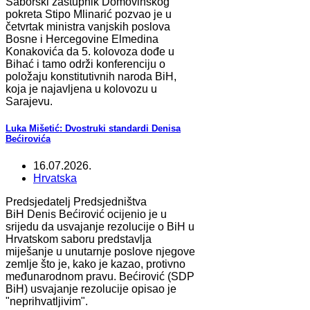
Saborski zastupnik Domovinskog
pokreta Stipo Mlinarić pozvao je u
četvrtak ministra vanjskih poslova
Bosne i Hercegovine Elmedina
Konakovića da 5. kolovoza dođe u
Bihać i tamo održi konferenciju o
položaju konstitutivnih naroda BiH,
koja je najavljena u kolovozu u
Sarajevu.
Luka Mišetić: Dvostruki standardi Denisa
Bećirovića
16.07.2026.
Hrvatska
Predsjedatelj Predsjedništva
BiH Denis Bećirović ocijenio je u
srijedu da usvajanje rezolucije o BiH u
Hrvatskom saboru predstavlja
miješanje u unutarnje poslove njegove
zemlje što je, kako je kazao, protivno
međunarodnom pravu. Bećirović (SDP
BiH) usvajanje rezolucije opisao je
"neprihvatljivim".