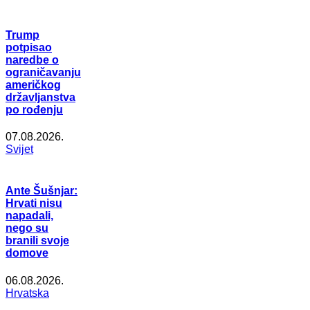
Trump
potpisao
naredbe o
ograničavanju
američkog
državljanstva
po rođenju
07.08.2026.
Svijet
Ante Šušnjar:
Hrvati nisu
napadali,
nego su
branili svoje
domove
06.08.2026.
Hrvatska