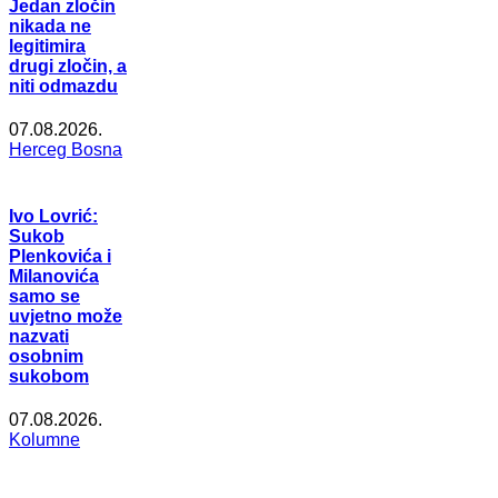
Jedan zločin
nikada ne
legitimira
drugi zločin, a
niti odmazdu
07.08.2026.
Herceg Bosna
Ivo Lovrić:
Sukob
Plenkovića i
Milanovića
samo se
uvjetno može
nazvati
osobnim
sukobom
07.08.2026.
Kolumne