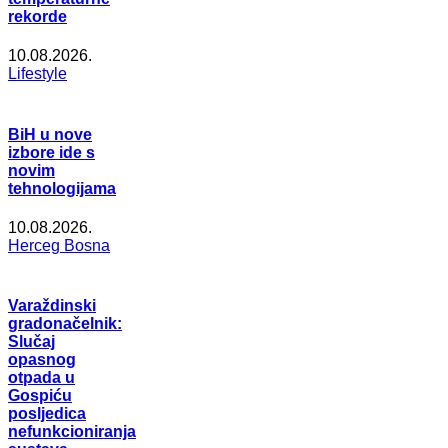
rekorde
10.08.2026.
Lifestyle
BiH u nove
izbore ide s
novim
tehnologijama
10.08.2026.
Herceg Bosna
Varaždinski
gradonačelnik:
Slučaj
opasnog
otpada u
Gospiću
posljedica
nefunkcioniranja