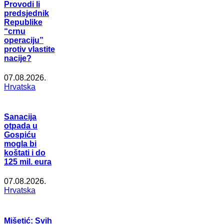
Provodi li
predsjednik
Republike
“crnu
operaciju”
protiv vlastite
nacije?
07.08.2026.
Hrvatska
Sanacija
otpada u
Gospiću
mogla bi
koštati i do
125 mil. eura
07.08.2026.
Hrvatska
Mišetić: Svih