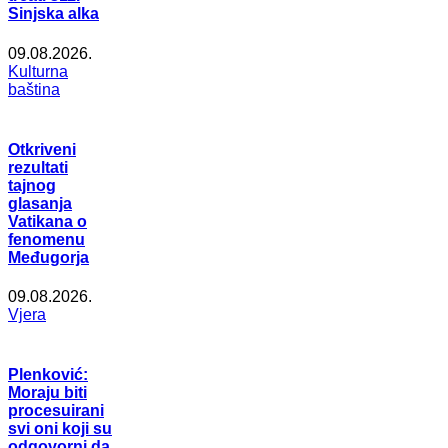
Sinjska alka
09.08.2026.
Kulturna
baština
Otkriveni
rezultati
tajnog
glasanja
Vatikana o
fenomenu
Međugorja
09.08.2026.
Vjera
Plenković:
Moraju biti
procesuirani
svi oni koji su
odgovorni da