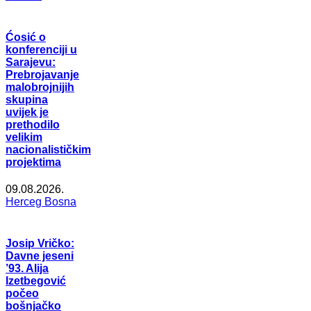
Ćosić o
konferenciji u
Sarajevu:
Prebrojavanje
malobrojnijih
skupina
uvijek je
prethodilo
velikim
nacionalističkim
projektima
09.08.2026.
Herceg Bosna
Josip Vričko:
Davne jeseni
’93. Alija
Izetbegović
počeo
bošnjačko