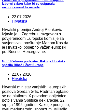
Izborni zakon kako bi se osigurala
ravnopravnost tri naroda
22.07.2026.
Hrvatska
Hrvatski premijer Andrej Plenković
izjavio je u Zagrebu u razgovoru s
povjerenicom Europske komisije za
susjedstvo i proširenje Martom Kos da
je Hrvatskoj posebno važan europski
put Bosne i Hercegovine.
Grlić Radman podsjetio: Kako je Hrvatska
spasila Bihać i čast Europe
22.07.2026.
Hrvatska
Hrvatski ministar vanjskih i europskih
poslova Gordan Grlić Radman oglasio
se na platformi X povodom obljetnice
potpisivanja Splitske deklaracije, 22.
srpnja 1995. godine. Kako je podsjetio,
ovaj međunarodni sporazum uslijedio