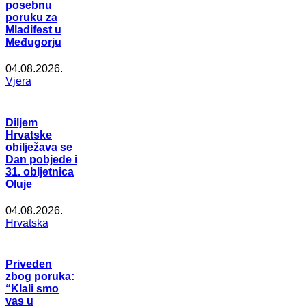
posebnu
poruku za
Mladifest u
Međugorju
04.08.2026.
Vjera
Diljem
Hrvatske
obilježava se
Dan pobjede i
31. obljetnica
Oluje
04.08.2026.
Hrvatska
Priveden
zbog poruka:
“Klali smo
vas u