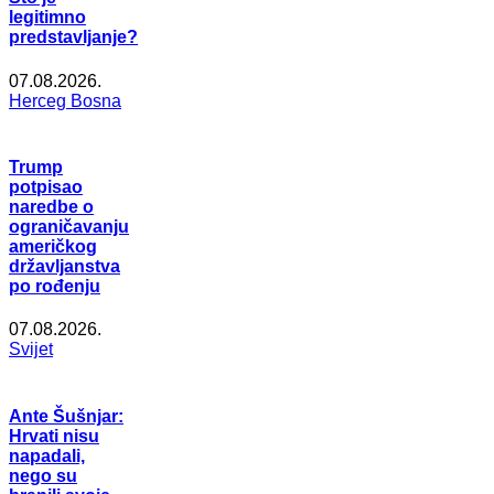
legitimno
predstavljanje?
07.08.2026.
Herceg Bosna
Trump
potpisao
naredbe o
ograničavanju
američkog
državljanstva
po rođenju
07.08.2026.
Svijet
Ante Šušnjar:
Hrvati nisu
napadali,
nego su