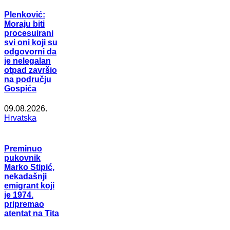
Plenković:
Moraju biti
procesuirani
svi oni koji su
odgovorni da
je nelegalan
otpad završio
na području
Gospića
09.08.2026.
Hrvatska
Preminuo
pukovnik
Marko Stipić,
nekadašnji
emigrant koji
je 1974.
pripremao
atentat na Tita