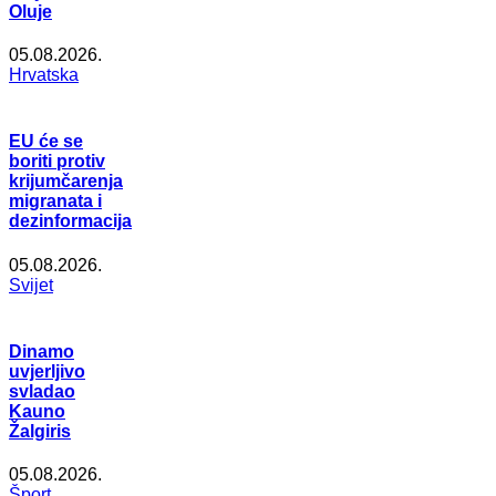
Oluje
05.08.2026.
Hrvatska
EU će se
boriti protiv
krijumčarenja
migranata i
dezinformacija
05.08.2026.
Svijet
Dinamo
uvjerljivo
svladao
Kauno
Žalgiris
05.08.2026.
Šport