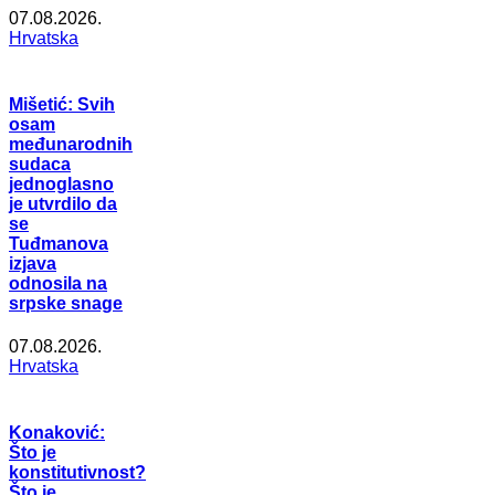
07.08.2026.
Hrvatska
Mišetić: Svih
osam
međunarodnih
sudaca
jednoglasno
je utvrdilo da
se
Tuđmanova
izjava
odnosila na
srpske snage
07.08.2026.
Hrvatska
Konaković:
Što je
konstitutivnost?
Što je