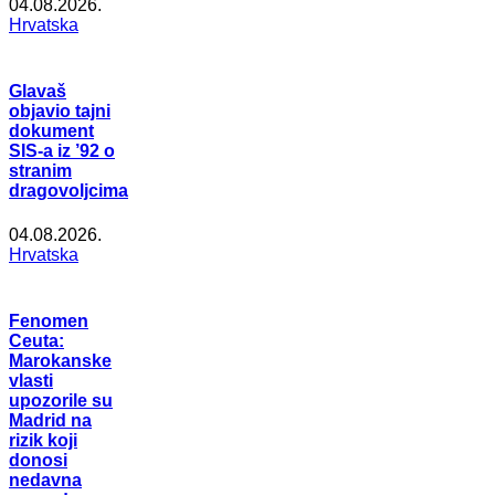
04.08.2026.
Hrvatska
Glavaš
objavio tajni
dokument
SIS-a iz ’92 o
stranim
dragovoljcima
04.08.2026.
Hrvatska
Fenomen
Ceuta:
Marokanske
vlasti
upozorile su
Madrid na
rizik koji
donosi
nedavna