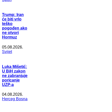
Trump: Iran
će biti vrlo
teško
pogođen ako
ne otvori
Hormuz
05.08.2026.
Svijet
Luka Mišetić:
U BiH zakon
ne zabranjuje
poricanje
UZP-a
04.08.2026.
Herceg Bosna