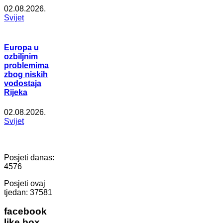
02.08.2026.
Svijet
Europa u
ozbiljnim
problemima
zbog niskih
vodostaja
Rijeka
02.08.2026.
Svijet
Posjeti danas:
4576
Posjeti ovaj
tjedan:
37581
facebook
like box