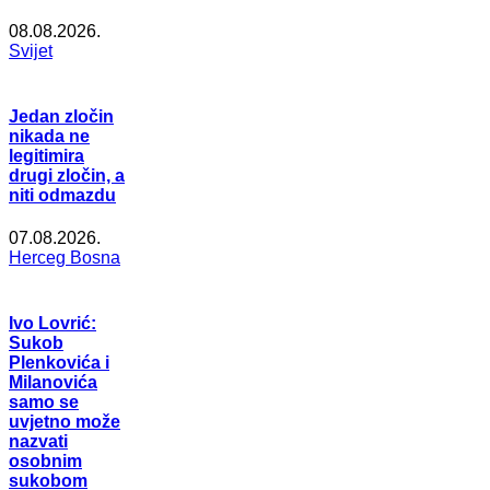
08.08.2026.
Svijet
Jedan zločin
nikada ne
legitimira
drugi zločin, a
niti odmazdu
07.08.2026.
Herceg Bosna
Ivo Lovrić:
Sukob
Plenkovića i
Milanovića
samo se
uvjetno može
nazvati
osobnim
sukobom