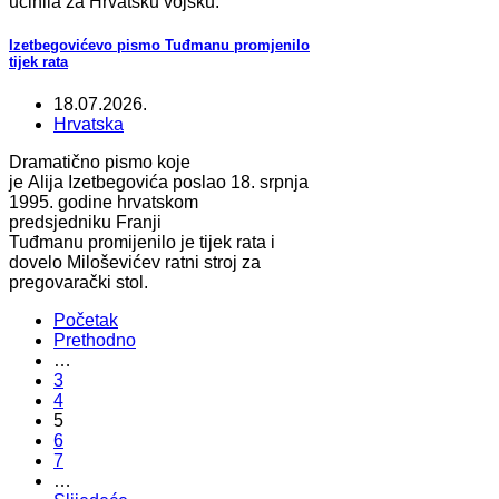
učinila za Hrvatsku vojsku.
Izetbegovićevo pismo Tuđmanu promjenilo
tijek rata
18.07.2026.
Hrvatska
Dramatično pismo koje
je Alija Izetbegovića poslao 18. srpnja
1995. godine hrvatskom
predsjedniku Franji
Tuđmanu promijenilo je tijek rata i
dovelo Miloševićev ratni stroj za
pregovarački stol.
Početak
Prethodno
…
3
4
5
6
7
…