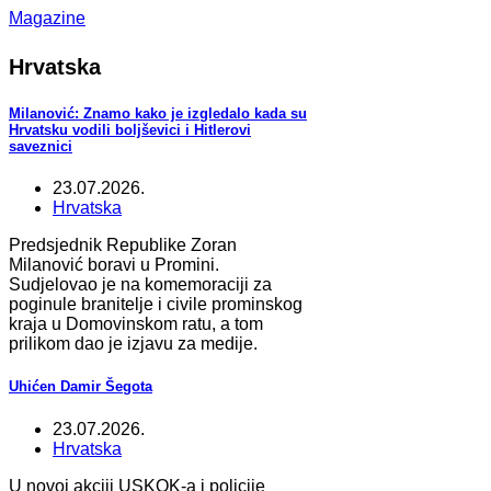
Magazine
Hrvatska
Milanović: Znamo kako je izgledalo kada su
Hrvatsku vodili boljševici i Hitlerovi
saveznici
23.07.2026.
Hrvatska
Predsjednik Republike Zoran
Milanović boravi u Promini.
Sudjelovao je na komemoraciji za
poginule branitelje i civile prominskog
kraja u Domovinskom ratu, a tom
prilikom dao je izjavu za medije.
Uhićen Damir Šegota
23.07.2026.
Hrvatska
U novoj akciji USKOK-a i policije