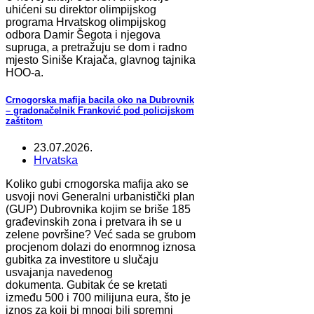
uhićeni su direktor olimpijskog
programa Hrvatskog olimpijskog
odbora Damir Šegota i njegova
supruga, a pretražuju se dom i radno
mjesto Siniše Krajača, glavnog tajnika
HOO-a.
Crnogorska mafija bacila oko na Dubrovnik
– gradonačelnik Franković pod policijskom
zaštitom
23.07.2026.
Hrvatska
Koliko gubi crnogorska mafija ako se
usvoji novi Generalni urbanistički plan
(GUP) Dubrovnika kojim se briše 185
građevinskih zona i pretvara ih se u
zelene površine? Već sada se grubom
procjenom dolazi do enormnog iznosa
gubitka za investitore u slučaju
usvajanja navedenog
dokumenta. Gubitak će se kretati
između 500 i 700 milijuna eura, što je
iznos za koji bi mnogi bili spremni