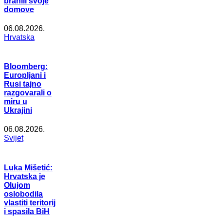
branili svoje
domove
06.08.2026.
Hrvatska
Bloomberg:
Europljani i
Rusi tajno
razgovarali o
miru u
Ukrajini
06.08.2026.
Svijet
Luka Mišetić:
Hrvatska je
Olujom
oslobodila
vlastiti teritorij
i spasila BiH