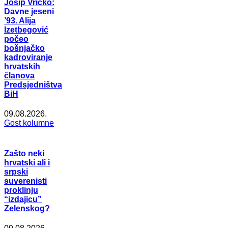
Josip Vričko:
Davne jeseni
’93. Alija
Izetbegović
počeo
bošnjačko
kadroviranje
hrvatskih
članova
Predsjedništva
BiH
09.08.2026.
Gost kolumne
Zašto neki
hrvatski ali i
srpski
suverenisti
proklinju
“izdajicu”
Zelenskog?