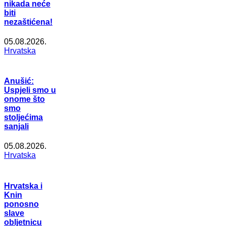
nikada neće
biti
nezaštićena!
05.08.2026.
Hrvatska
Anušić:
Uspjeli smo u
onome što
smo
stoljećima
sanjali
05.08.2026.
Hrvatska
Hrvatska i
Knin
ponosno
slave
obljetnicu