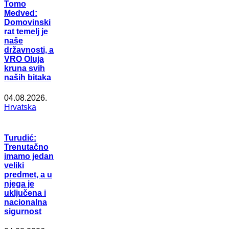
Tomo
Medved:
Domovinski
rat temelj je
naše
državnosti, a
VRO Oluja
kruna svih
naših bitaka
04.08.2026.
Hrvatska
Turudić:
Trenutačno
imamo jedan
veliki
predmet, a u
njega je
uključena i
nacionalna
sigurnost