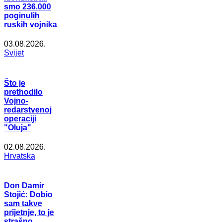
smo 236.000
poginulih
ruskih vojnika
03.08.2026.
Svijet
Što je
prethodilo
Vojno-
redarstvenoj
operaciji
"Oluja"
02.08.2026.
Hrvatska
Don Damir
Stojić: Dobio
sam takve
prijetnje, to je
strašno