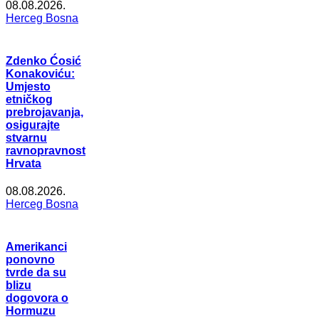
08.08.2026.
Herceg Bosna
Zdenko Ćosić
Konakoviću:
Umjesto
etničkog
prebrojavanja,
osigurajte
stvarnu
ravnopravnost
Hrvata
08.08.2026.
Herceg Bosna
Amerikanci
ponovno
tvrde da su
blizu
dogovora o
Hormuzu