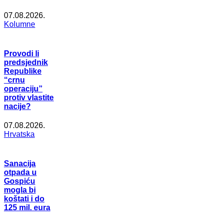
07.08.2026.
Kolumne
Provodi li
predsjednik
Republike
“crnu
operaciju”
protiv vlastite
nacije?
07.08.2026.
Hrvatska
Sanacija
otpada u
Gospiću
mogla bi
koštati i do
125 mil. eura