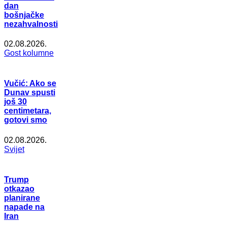
dan
bošnjačke
nezahvalnosti
02.08.2026.
Gost kolumne
Vučić: Ako se
Dunav spusti
još 30
centimetara,
gotovi smo
02.08.2026.
Svijet
Trump
otkazao
planirane
napade na
Iran