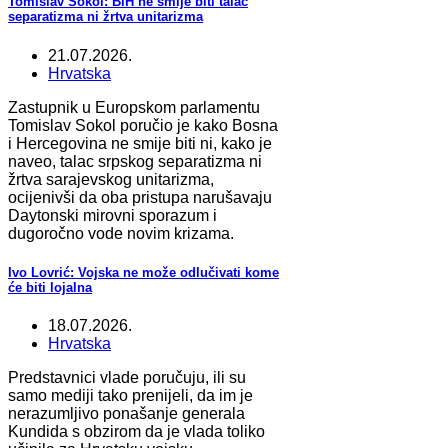
Tomislav Sokol: BiH ne smije biti talac
separatizma ni žrtva unitarizma
21.07.2026.
Hrvatska
Zastupnik u Europskom parlamentu
Tomislav Sokol poručio je kako Bosna
i Hercegovina ne smije biti ni, kako je
naveo, talac srpskog separatizma ni
žrtva sarajevskog unitarizma,
ocijenivši da oba pristupa narušavaju
Daytonski mirovni sporazum i
dugoročno vode novim krizama.
Ivo Lovrić: Vojska ne može odlučivati kome
će biti lojalna
18.07.2026.
Hrvatska
Predstavnici vlade poručuju, ili su
samo mediji tako prenijeli, da im je
nerazumljivo ponašanje generala
Kundida s obzirom da je vlada toliko