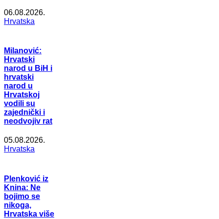
06.08.2026.
Hrvatska
Milanović:
Hrvatski
narod u BiH i
hrvatski
narod u
Hrvatskoj
vodili su
zajednički i
neodvojiv rat
05.08.2026.
Hrvatska
Plenković iz
Knina: Ne
bojimo se
nikoga,
Hrvatska više