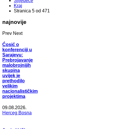
Slijedeće
Kraj
Stranica 5 od 471
najnovije
Prev
Next
Ćosić o
konferenciji u
Sarajevu:
Prebrojavanje
malobrojnijih
skupina
uvijek je
prethodilo
velikim
nacionalističkim
projektima
09.08.2026.
Herceg Bosna