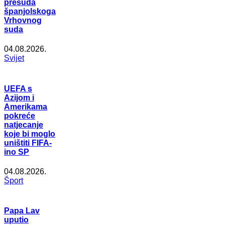
presuda
španjolskoga
Vrhovnog
suda
04.08.2026.
Svijet
UEFA s
Azijom i
Amerikama
pokreće
natjecanje
koje bi moglo
uništiti FIFA-
ino SP
04.08.2026.
Šport
Papa Lav
uputio