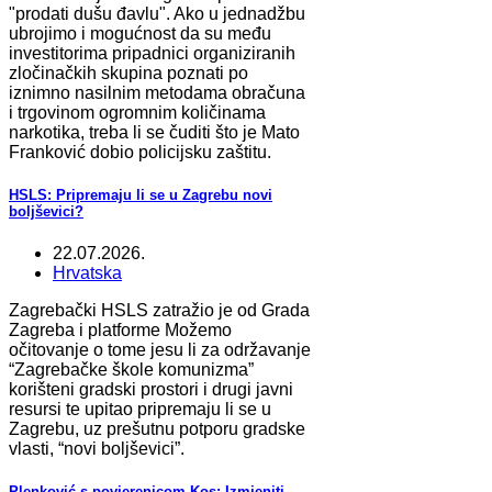
"prodati dušu đavlu". Ako u jednadžbu
ubrojimo i mogućnost da su među
investitorima pripadnici organiziranih
zločinačkih skupina poznati po
iznimno nasilnim metodama obračuna
i trgovinom ogromnim količinama
narkotika, treba li se čuditi što je Mato
Franković dobio policijsku zaštitu.
HSLS: Pripremaju li se u Zagrebu novi
boljševici?
22.07.2026.
Hrvatska
Zagrebački HSLS zatražio je od Grada
Zagreba i platforme Možemo
očitovanje o tome jesu li za održavanje
“Zagrebačke škole komunizma”
korišteni gradski prostori i drugi javni
resursi te upitao pripremaju li se u
Zagrebu, uz prešutnu potporu gradske
vlasti, “novi boljševici”.
Plenković s povjerenicom Kos: Izmjeniti