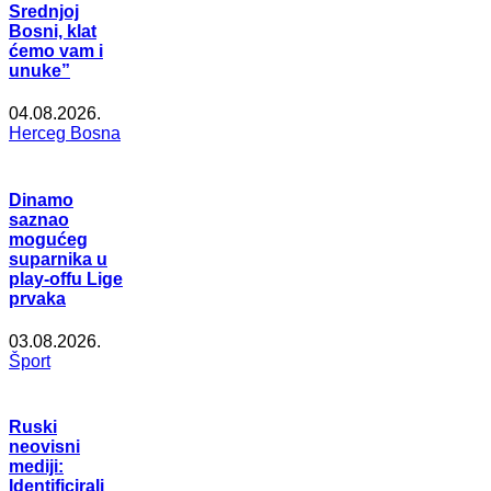
Srednjoj
Bosni, klat
ćemo vam i
unuke”
04.08.2026.
Herceg Bosna
Dinamo
saznao
mogućeg
suparnika u
play-offu Lige
prvaka
03.08.2026.
Šport
Ruski
neovisni
mediji:
Identificirali