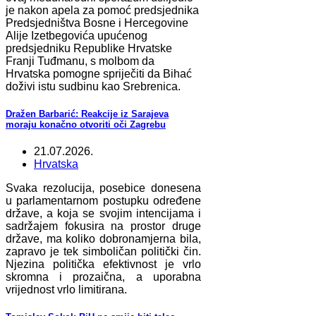
je nakon apela za pomoć predsjednika
Predsjedništva Bosne i Hercegovine
Alije Izetbegovića upućenog
predsjedniku Republike Hrvatske
Franji Tuđmanu, s molbom da
Hrvatska pomogne spriječiti da Bihać
doživi istu sudbinu kao Srebrenica.
Dražen Barbarić: Reakcije iz Sarajeva
moraju konačno otvoriti oči Zagrebu
21.07.2026.
Hrvatska
Svaka rezolucija, posebice donesena
u parlamentarnom postupku određene
države, a koja se svojim intencijama i
sadržajem fokusira na prostor druge
države, ma koliko dobronamjerna bila,
zapravo je tek simboličan politički čin.
Njezina politička efektivnost je vrlo
skromna i prozaična, a uporabna
vrijednost vrlo limitirana.