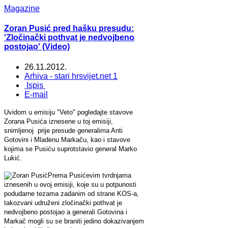
Magazine
Zoran Pusić pred hašku presudu:
'Zločinački pothvat je nedvojbeno
postojao' (Video)
26.11.2012.
Arhiva - stari hrsvijet.net 1
Ispis
E-mail
Uvidom u emisiju "Veto" pogledajte stavove
Zorana Pusića iznesene u toj emisiji,
snimljenoj prije presude generalima Anti
Gotovini i Mladenu Markaču, kao i stavove
kojima se Pusiću suprotstavio general Marko
Lukić.
Prema Pusićevim tvrdnjama
iznesenih u ovoj emisiji, koje su u potpunosti
podudarne tezama zadanim od strane KOS-a,
takozvani udruženi zločinački pothvat je
nedvojbeno postojao a generali Gotovina i
Markač mogli su se braniti jedino dokazivanjem