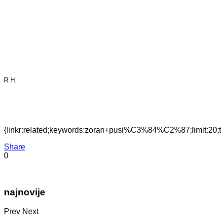
R.H.
{linkr:related;keywords:zoran+pusi%C3%84%C2%87;limit:2
Share
0
najnovije
Prev
Next