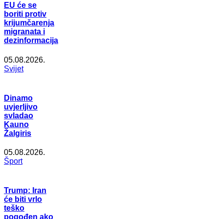
EU će se
boriti protiv
krijumčarenja
migranata i
dezinformacija
05.08.2026.
Svijet
Dinamo
uvjerljivo
svladao
Kauno
Žalgiris
05.08.2026.
Šport
Trump: Iran
će biti vrlo
teško
pogođen ako