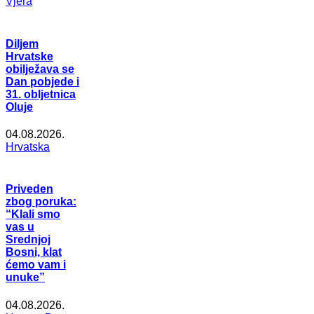
Vjera
Diljem
Hrvatske
obilježava se
Dan pobjede i
31. obljetnica
Oluje
04.08.2026.
Hrvatska
Priveden
zbog poruka:
“Klali smo
vas u
Srednjoj
Bosni, klat
ćemo vam i
unuke”
04.08.2026.