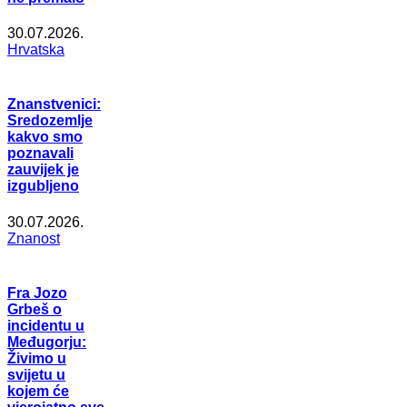
30.07.2026.
Hrvatska
Znanstvenici:
Sredozemlje
kakvo smo
poznavali
zauvijek je
izgubljeno
30.07.2026.
Znanost
Fra Jozo
Grbeš o
incidentu u
Međugorju:
Živimo u
svijetu u
kojem će