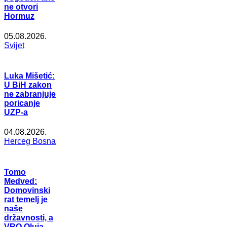
ne otvori
Hormuz
05.08.2026.
Svijet
Luka Mišetić:
U BiH zakon
ne zabranjuje
poricanje
UZP-a
04.08.2026.
Herceg Bosna
Tomo
Medved:
Domovinski
rat temelj je
naše
državnosti, a
VRO Oluja