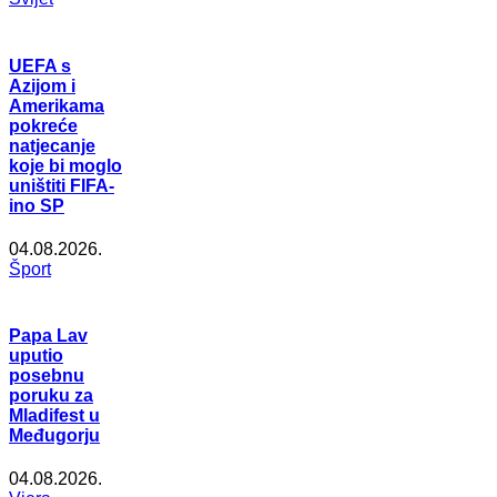
UEFA s
Azijom i
Amerikama
pokreće
natjecanje
koje bi moglo
uništiti FIFA-
ino SP
04.08.2026.
Šport
Papa Lav
uputio
posebnu
poruku za
Mladifest u
Međugorju
04.08.2026.