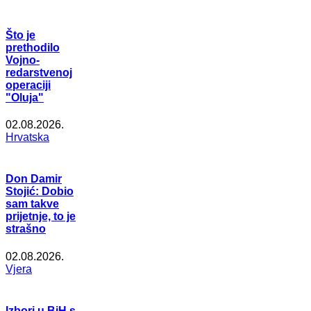
Što je
prethodilo
Vojno-
redarstvenoj
operaciji
"Oluja"
02.08.2026.
Hrvatska
Don Damir
Stojić: Dobio
sam takve
prijetnje, to je
strašno
02.08.2026.
Vjera
Izbori u BiH s