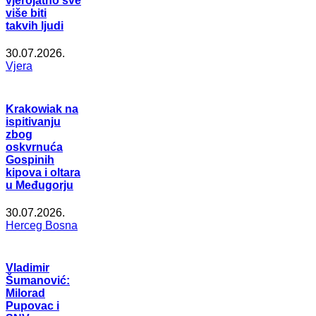
vjerojatno sve
više biti
takvih ljudi
30.07.2026.
Vjera
Krakowiak na
ispitivanju
zbog
oskvrnuća
Gospinih
kipova i oltara
u Međugorju
30.07.2026.
Herceg Bosna
Vladimir
Šumanović:
Milorad
Pupovac i