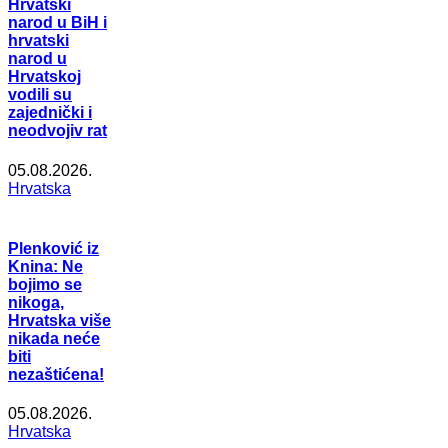
Hrvatski
narod u BiH i
hrvatski
narod u
Hrvatskoj
vodili su
zajednički i
neodvojiv rat
05.08.2026.
Hrvatska
Plenković iz
Knina: Ne
bojimo se
nikoga,
Hrvatska više
nikada neće
biti
nezaštićena!
05.08.2026.
Hrvatska