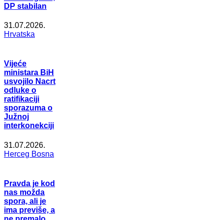
DP stabilan
31.07.2026.
Hrvatska
Vijeće
ministara BiH
usvojilo Nacrt
odluke o
ratifikaciji
sporazuma o
Južnoj
interkonekciji
31.07.2026.
Herceg Bosna
Pravda je kod
nas možda
spora, ali je
ima previše, a
ne premalo