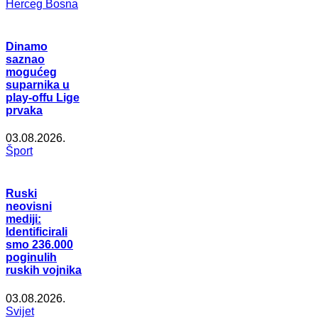
Herceg Bosna
Dinamo
saznao
mogućeg
suparnika u
play-offu Lige
prvaka
03.08.2026.
Šport
Ruski
neovisni
mediji:
Identificirali
smo 236.000
poginulih
ruskih vojnika
03.08.2026.
Svijet