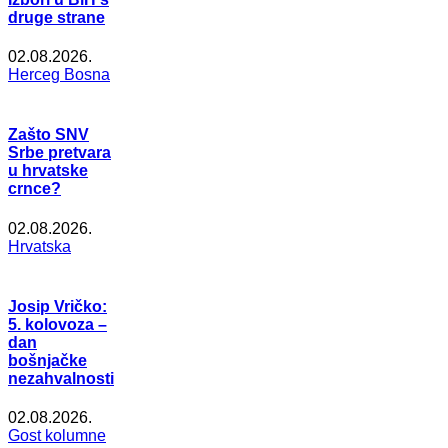
druge strane
02.08.2026.
Herceg Bosna
Zašto SNV
Srbe pretvara
u hrvatske
crnce?
02.08.2026.
Hrvatska
Josip Vričko:
5. kolovoza –
dan
bošnjačke
nezahvalnosti
02.08.2026.
Gost kolumne