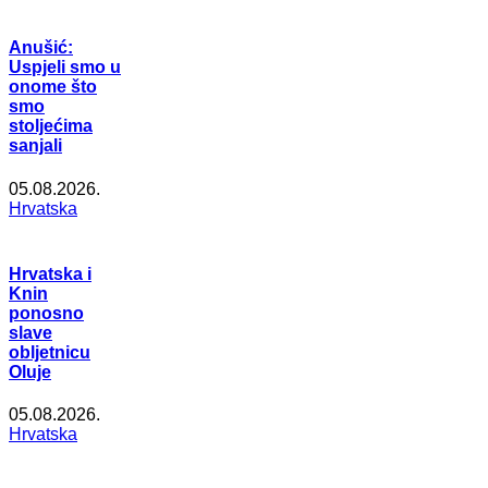
Anušić:
Uspjeli smo u
onome što
smo
stoljećima
sanjali
05.08.2026.
Hrvatska
Hrvatska i
Knin
ponosno
slave
obljetnicu
Oluje
05.08.2026.
Hrvatska