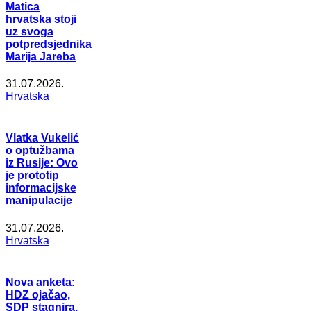
Matica
hrvatska stoji
uz svoga
potpredsjednika
Marija Jareba
31.07.2026.
Hrvatska
Vlatka Vukelić
o optužbama
iz Rusije: Ovo
je prototip
informacijske
manipulacije
31.07.2026.
Hrvatska
Nova anketa:
HDZ ojačao,
SDP stagnira,