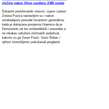
zločine nakon Oluje osuđeno 2380 osoba
Šokantni protuhrvatski stavovi, izjave i potezi
Zorana Pusića nastavljeni su i nakon
oslobađajuće presude hrvatskim generalima,
kada je dokazana povijesna činjenice da je
Domovinski rat bio oslobodilački i pravedan a
ne nikakav udruženi zločinački poduhvat,
kakvim su ga Zoran Pusić, Savo Štrbac i
njihovi istomišljenici pokušavali proglasiti.