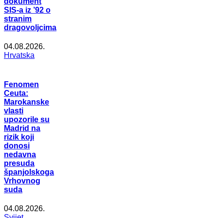
dokument
SIS-a iz ’92 o
stranim
dragovoljcima
04.08.2026.
Hrvatska
Fenomen
Ceuta:
Marokanske
vlasti
upozorile su
Madrid na
rizik koji
donosi
nedavna
presuda
španjolskoga
Vrhovnog
suda
04.08.2026.
Svijet