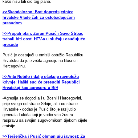
kako nisu bili dio tog plana.
>>Skandalozno: Brat dopredsjednice
hrvatske Vlade žali za oslobađajućom
presudom
>>Propali plan: Zoran Pusić i Savo Štrbac
trebali biti gosti HTV-a u slučaju osuđujuće
presude
Pusić je gostujući u emisiji optužio Republiku
Hrvatsku da je izvršila agresiju na Bosnu i
Hercegovinu.
>>Ante Nobilo i dalje očekuje ravnotežu
krivnje: Haški sud će presuditi Republici
Hrvatskoj kao agresoru u BiH
-Agresija se dogodila i u Bosni i Hercegovini,
prije svega od strane Srbije, ali i od strane
Hrvatske - dodao je Pusić što je razljutilo
generala Lukića koji je vodio vrlo žustru
raspravu sa svojim sugovornikom tijekom cijele
emisije.
>>Teršelička i Pusić obmanjuju javnost: Za