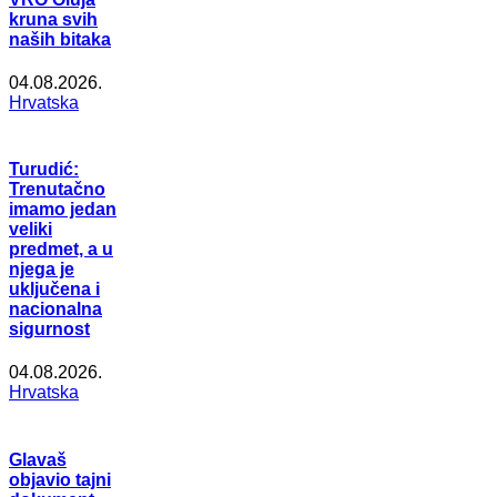
kruna svih
naših bitaka
04.08.2026.
Hrvatska
Turudić:
Trenutačno
imamo jedan
veliki
predmet, a u
njega je
uključena i
nacionalna
sigurnost
04.08.2026.
Hrvatska
Glavaš
objavio tajni