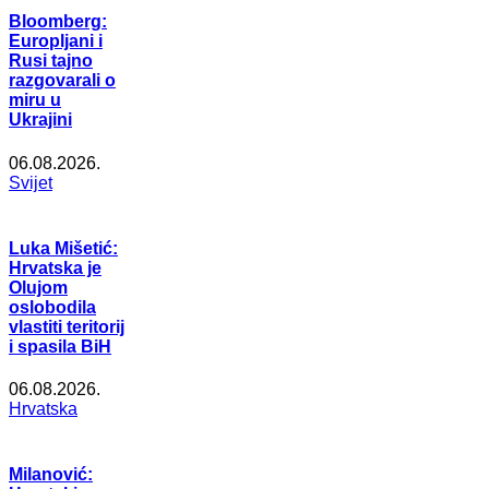
Bloomberg:
Europljani i
Rusi tajno
razgovarali o
miru u
Ukrajini
06.08.2026.
Svijet
Luka Mišetić:
Hrvatska je
Olujom
oslobodila
vlastiti teritorij
i spasila BiH
06.08.2026.
Hrvatska
Milanović: