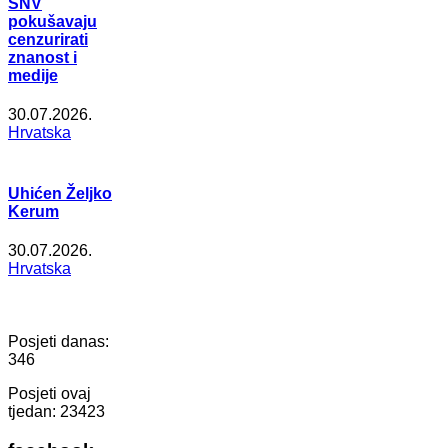
SNV
pokušavaju
cenzurirati
znanost i
medije
30.07.2026.
Hrvatska
Uhićen Željko
Kerum
30.07.2026.
Hrvatska
Posjeti danas:
346
Posjeti ovaj
tjedan:
23423