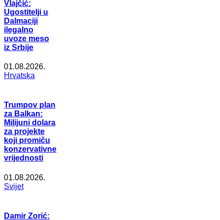
Vlajčić:
Ugostitelji u
Dalmaciji
ilegalno
uvoze meso
iz Srbije
01.08.2026.
Hrvatska
Trumpov plan
za Balkan:
Milijuni dolara
za projekte
koji promiču
konzervativne
vrijednosti
01.08.2026.
Svijet
Damir Zorić: