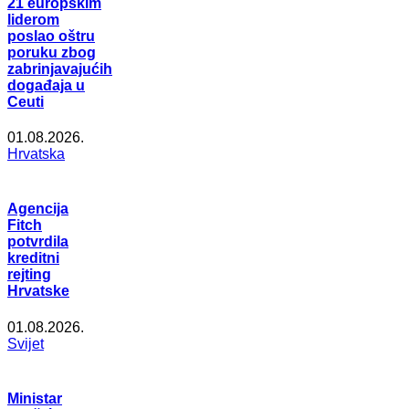
21 europskim
liderom
poslao oštru
poruku zbog
zabrinjavajućih
događaja u
Ceuti
01.08.2026.
Hrvatska
Agencija
Fitch
potvrdila
kreditni
rejting
Hrvatske
01.08.2026.
Svijet
Ministar