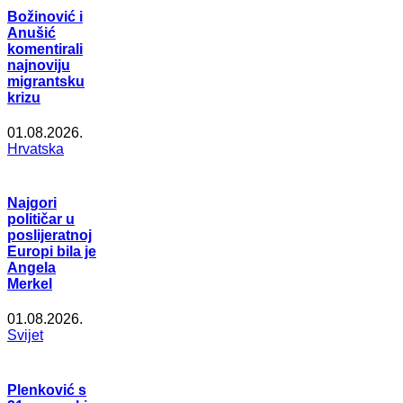
Božinović i
Anušić
komentirali
najnoviju
migrantsku
krizu
01.08.2026.
Hrvatska
Najgori
političar u
poslijeratnoj
Europi bila je
Angela
Merkel
01.08.2026.
Svijet
Plenković s