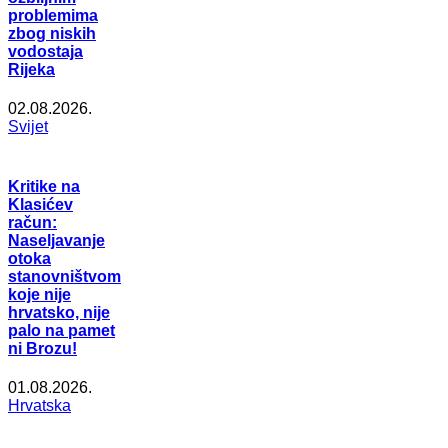
problemima
zbog niskih
vodostaja
Rijeka
02.08.2026.
Svijet
Kritike na
Klasićev
račun:
Naseljavanje
otoka
stanovništvom
koje nije
hrvatsko, nije
palo na pamet
ni Brozu!
01.08.2026.
Hrvatska