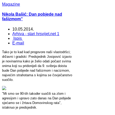
Magazine
Nikola Bašić: Dan pobjede nad
fašizmom“
10.05.2014.
Arhiva - stari hrsvijet.net 1
Ispis
E-mail
Tako je to kad kad progovore naši vlastodršci;
državni i gradski: Predsjednik Josipović izjavio
je novinarima kako je želio odati počast svima
onima koji su pridonijeli da 9. svibnja doista
bude Dan pobjede nad fašizmom i nacizmom,
najvećim strahotama s kojima se čovječanstvo
suočilo.
"Mi smo se 90-tih također suočili sa zlom i
agresijom i upravo zato danas na Dan pobjede
sjećamo se i žrtava Domovinskog rata",
istaknuo je predsjednik.