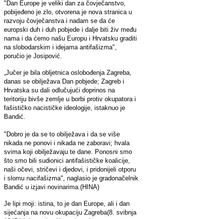
"Dan Europe je veliki dan za čovječanstvo,
pobijeđeno je zlo, otvorena je nova stranica u
razvoju čovječanstva i nadam se da će
europski duh i duh pobjede i dalje biti živ među
nama i da ćemo našu Europu i Hrvatsku graditi
na slobodarskim i idejama antifašizma",
poručio je Josipović.
„Jučer je bila obljetnica oslobođenja Zagreba,
danas se obilježava Dan pobjede; Zagreb i
Hrvatska su dali odlučujući doprinos na
teritoriju bivše zemlje u borbi protiv okupatora i
fašističko nacističke ideologije, istaknuo je
Bandić.
"Dobro je da se to obilježava i da se više
nikada ne ponovi i nikada ne zaboravi; hvala
svima koji obilježavaju te dane. Ponosni smo
što smo bili sudionici antifašističke koalicije,
naši očevi, stričevi i djedovi, i pridonijeli otporu
i slomu nacifašizma", naglasio je gradonačelnik
Bandić u izjavi novinarima.(HINA)
Je lipi moji: istina, to je dan Europe, ali i dan
sijećanja na novu okupaciju Zagreba(8. svibnja