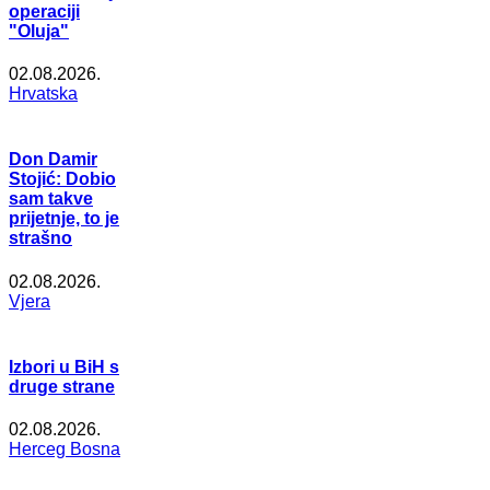
operaciji
"Oluja"
02.08.2026.
Hrvatska
Don Damir
Stojić: Dobio
sam takve
prijetnje, to je
strašno
02.08.2026.
Vjera
Izbori u BiH s
druge strane
02.08.2026.
Herceg Bosna