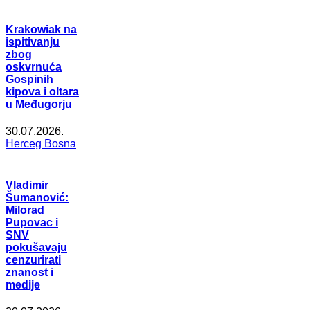
Krakowiak na
ispitivanju
zbog
oskvrnuća
Gospinih
kipova i oltara
u Međugorju
30.07.2026.
Herceg Bosna
Vladimir
Šumanović:
Milorad
Pupovac i
SNV
pokušavaju
cenzurirati
znanost i
medije