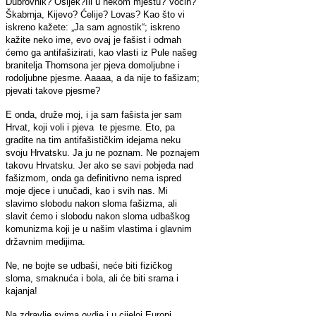
Dubrovnik? Osijek?Ili u nekom mjestu? Voćin?
Škabrnja, Kijevo? Ćelije? Lovas? Kao što vi
iskreno kažete: „Ja sam agnostik“; iskreno
kažite neko ime, evo ovaj je fašist i odmah
ćemo ga antifašizirati, kao vlasti iz Pule našeg
branitelja Thomsona jer pjeva domoljubne i
rodoljubne pjesme. Aaaaa, a da nije to fašizam;
pjevati takove pjesme?
E onda, druže moj, i ja sam fašista jer sam
Hrvat, koji voli i pjeva te pjesme. Eto, pa
gradite na tim antifašističkim idejama neku
svoju Hrvatsku. Ja ju ne poznam. Ne poznajem
takovu Hrvatsku. Jer ako se savi pobjeda nad
fašizmom, onda ga definitivno nema ispred
moje djece i unučadi, kao i svih nas. Mi
slavimo slobodu nakon sloma fašizma, ali
slavit ćemo i slobodu nakon sloma udbaškog
komunizma koji je u našim vlastima i glavnim
državnim medijima.
Ne, ne bojte se udbaši, neće biti fizičkog
sloma, smaknuća i bola, ali će biti srama i
kajanja!
Na zdravlje svima ovdje i u cijeloj Europi