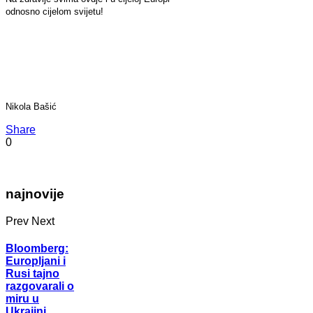
odnosno cijelom svijetu!
Nikola Bašić
Share
0
najnovije
Prev
Next
Bloomberg:
Europljani i
Rusi tajno
razgovarali o
miru u
Ukrajini