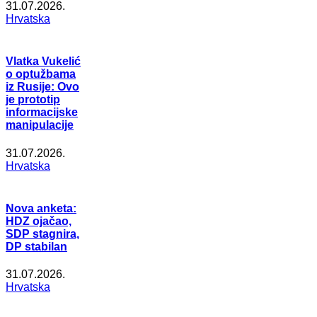
31.07.2026.
Hrvatska
Vlatka Vukelić
o optužbama
iz Rusije: Ovo
je prototip
informacijske
manipulacije
31.07.2026.
Hrvatska
Nova anketa:
HDZ ojačao,
SDP stagnira,
DP stabilan
31.07.2026.
Hrvatska