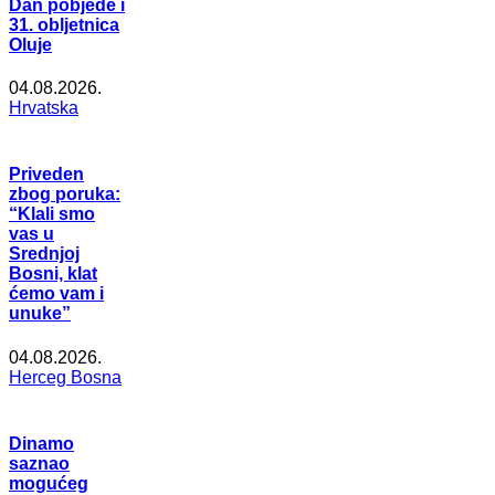
Dan pobjede i
31. obljetnica
Oluje
04.08.2026.
Hrvatska
Priveden
zbog poruka:
“Klali smo
vas u
Srednjoj
Bosni, klat
ćemo vam i
unuke”
04.08.2026.
Herceg Bosna
Dinamo
saznao
mogućeg