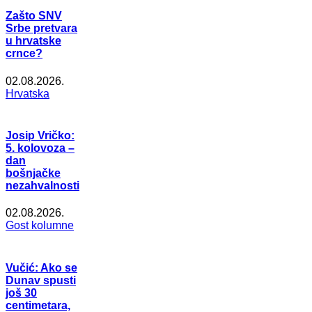
Zašto SNV
Srbe pretvara
u hrvatske
crnce?
02.08.2026.
Hrvatska
Josip Vričko:
5. kolovoza –
dan
bošnjačke
nezahvalnosti
02.08.2026.
Gost kolumne
Vučić: Ako se
Dunav spusti
još 30
centimetara,