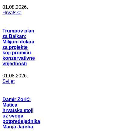
01.08.2026.
Hrvatska
Trumpov plan
za Balkan:
Milijuni dolara
za projekte
koji promiču
konzervativne
vrijednosti
01.08.2026.
Svijet
Damir Zorić:
Matica
hrvatska stoji
uz svoga
potpredsjednika
Marija Jareba