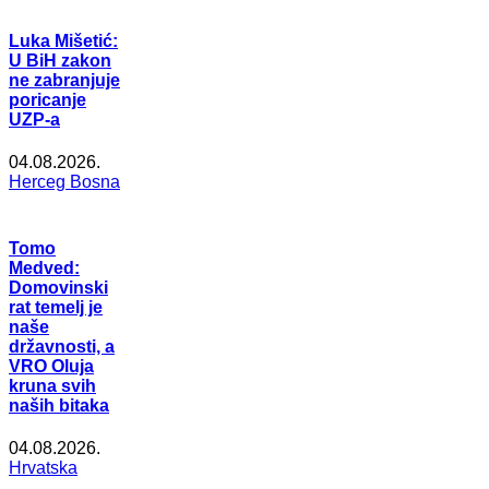
Luka Mišetić:
U BiH zakon
ne zabranjuje
poricanje
UZP-a
04.08.2026.
Herceg Bosna
Tomo
Medved:
Domovinski
rat temelj je
naše
državnosti, a
VRO Oluja
kruna svih
naših bitaka
04.08.2026.
Hrvatska