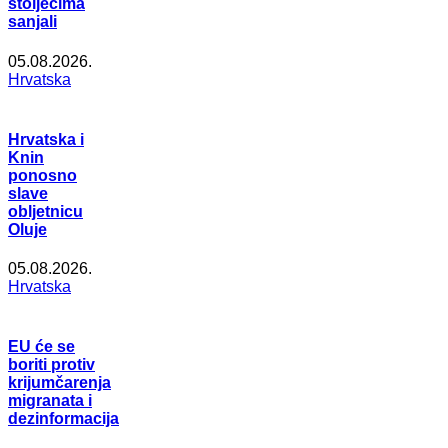
stoljećima
sanjali
05.08.2026.
Hrvatska
Hrvatska i
Knin
ponosno
slave
obljetnicu
Oluje
05.08.2026.
Hrvatska
EU će se
boriti protiv
krijumčarenja
migranata i
dezinformacija