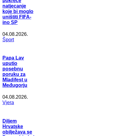
pokreće
natjecanje
koje bi moglo
uništiti FIFA-
ino SP
04.08.2026.
Šport
Papa Lav
uputio
posebnu
poruku za
Mladifest u
Međugorju
04.08.2026.
Vjera
Diljem
Hrvatske
obilježava se