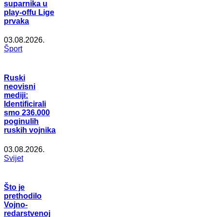
suparnika u
play-offu Lige
prvaka
03.08.2026.
Šport
Ruski
neovisni
mediji:
Identificirali
smo 236.000
poginulih
ruskih vojnika
03.08.2026.
Svijet
Što je
prethodilo
Vojno-
redarstvenoj