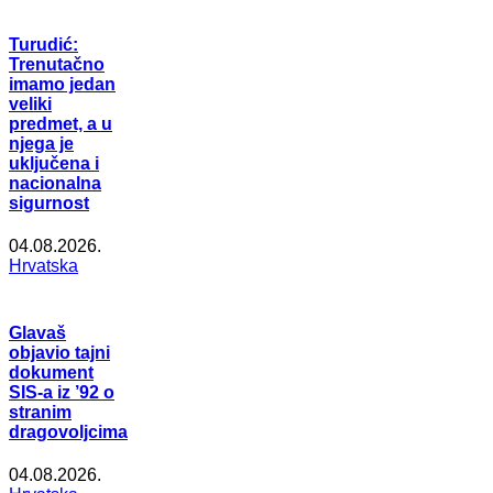
Turudić:
Trenutačno
imamo jedan
veliki
predmet, a u
njega je
uključena i
nacionalna
sigurnost
04.08.2026.
Hrvatska
Glavaš
objavio tajni
dokument
SIS-a iz ’92 o
stranim
dragovoljcima
04.08.2026.