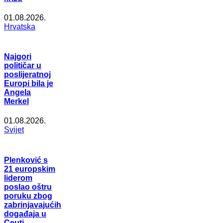
01.08.2026.
Hrvatska
Najgori
političar u
poslijeratnoj
Europi bila je
Angela
Merkel
01.08.2026.
Svijet
Plenković s
21 europskim
liderom
poslao oštru
poruku zbog
zabrinjavajućih
događaja u
Ceuti