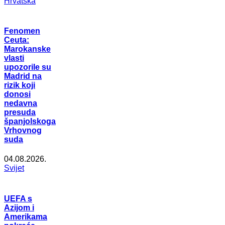
Hrvatska
Fenomen
Ceuta:
Marokanske
vlasti
upozorile su
Madrid na
rizik koji
donosi
nedavna
presuda
španjolskoga
Vrhovnog
suda
04.08.2026.
Svijet
UEFA s
Azijom i
Amerikama