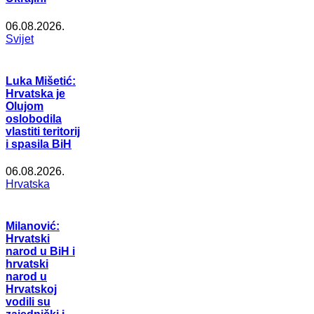
06.08.2026.
Svijet
Luka Mišetić:
Hrvatska je
Olujom
oslobodila
vlastiti teritorij
i spasila BiH
06.08.2026.
Hrvatska
Milanović:
Hrvatski
narod u BiH i
hrvatski
narod u
Hrvatskoj
vodili su