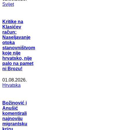
Svijet
Kritike na
Klasićev
račun:
Naseljavanje
otoka
stanovništvom
koje nije
hrvatsko, nije
palo na pamet
ni Brozu!
01.08.2026.
Hrvatska
Božinović i
Anušić
komentirali
najnoviju
migrantsku
krizu