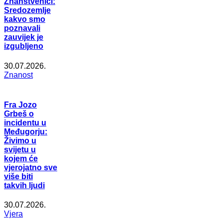
Znanstvenici:
Sredozemlje
kakvo smo
poznavali
zauvijek je
izgubljeno
30.07.2026.
Znanost
Fra Jozo
Grbeš o
incidentu u
Međugorju:
Živimo u
svijetu u
kojem će
vjerojatno sve
više biti
takvih ljudi
30.07.2026.
Vjera