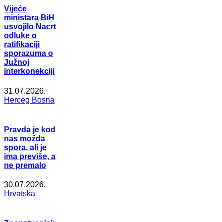
Vijeće
ministara BiH
usvojilo Nacrt
odluke o
ratifikaciji
sporazuma o
Južnoj
interkonekciji
31.07.2026.
Herceg Bosna
Pravda je kod
nas možda
spora, ali je
ima previše, a
ne premalo
30.07.2026.
Hrvatska