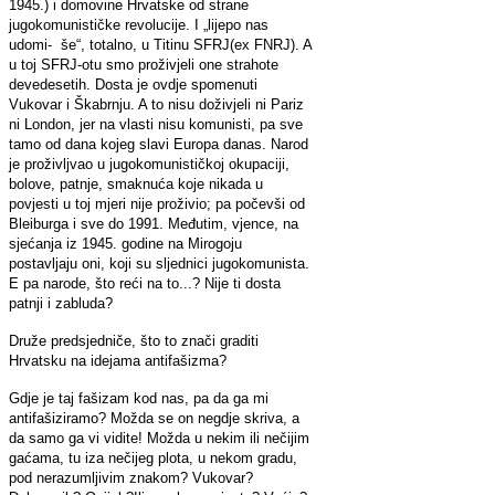
1945.) i domovine Hrvatske od strane
jugokomunističke revolucije. I „lijepo nas
udomi- še“, totalno, u Titinu SFRJ(ex FNRJ). A
u toj SFRJ-otu smo proživjeli one strahote
devedesetih. Dosta je ovdje spomenuti
Vukovar i Škabrnju. A to nisu doživjeli ni Pariz
ni London, jer na vlasti nisu komunisti, pa sve
tamo od dana kojeg slavi Europa danas. Narod
je proživljvao u jugokomunističkoj okupaciji,
bolove, patnje, smaknuća koje nikada u
povjesti u toj mjeri nije proživio; pa počevši od
Bleiburga i sve do 1991. Međutim, vjence, na
sjećanja iz 1945. godine na Mirogoju
postavljaju oni, koji su sljednici jugokomunista.
E pa narode, što reći na to...? Nije ti dosta
patnji i zabluda?
Druže predsjedniče, što to znači graditi
Hrvatsku na idejama antifašizma?
Gdje je taj fašizam kod nas, pa da ga mi
antifašiziramo? Možda se on negdje skriva, a
da samo ga vi vidite! Možda u nekim ili nečijim
gaćama, tu iza nečijeg plota, u nekom gradu,
pod nerazumljivim znakom? Vukovar?