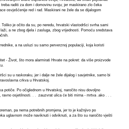
 treba raditi za dom i domovinu svoju; jer maskirano zlo čeka
race osvješćenije red i rad. Maskirani ne žele da se dijalogom
Toliko je očito da su, po neredu, hrvatski vlastodršci svrha sami
u laži, a ne zbog djela i zasluga, zbog vrijednosti. Pomoću sredstava
učnih.
ivrednike, a na usluzi su samo perverznoj populaciji, koja koristi
tet - Život, što mora alarmirati Hrvate na pokret: da više proizvode
ku.
šci su u raskoraku, jer i dalje ne žele dijalog i savjetnike, samo bi
pravoslavna crkva u Hrvatskoj.
ika potiče. Po očiglednom u Hrvatskoj, naročito nisu dovoljno
ravno osjetilnosti. . . zauzvrat ulica će biti mirna - mrtva .ako . . .
spreman, pa nema potrebnih promjena, jer to je kažnjivo po
eka uglavnom može naviknuti i odviknuti, a za što su naročito vješti