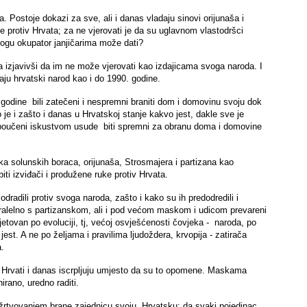
a. Postoje dokazi za sve, ali i danas vladaju sinovi orijunaša i
te protiv Hrvata; za ne vjerovati je da su uglavnom vlastodršci
 ulogu okupator janjičarima može dati?
a izjavivši da im ne može vjerovati kao izdajicama svoga naroda. I
ju hrvatski narod kao i do 1990. godine.
 godine bili zatečeni i nespremni braniti dom i domovinu svoju dok
 je i zašto i danas u Hrvatskoj stanje kakvo jest, dakle sve je
i poučeni iskustvom usude biti spremni za obranu doma i domovine
a solunskih boraca, orijunaša, Strosmajera i partizana kao
ti izviđači i produžene ruke protiv Hrvata.
odradili protiv svoga naroda, zašto i kako su ih predodredili i
 Paralelno s partizanskom, ali i pod većom maskom i udicom prevareni
etovan po evoluciji, tj, većoj osvješćenosti čovjeka - naroda, po
est. A ne po željama i pravilima ljudoždera, krvopija - zatirača
a.
 se Hrvati i danas iscrpljuju umjesto da su to opomene. Maskama
irano, uredno raditi.
da žrtvovanjem brane zajednicu svoju, Hrvatsku; da svaki pojedinac