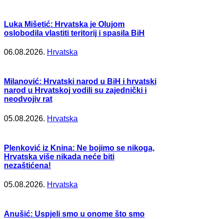
Luka Mišetić: Hrvatska je Olujom
oslobodila vlastiti teritorij i spasila BiH
06.08.2026.
Hrvatska
Milanović: Hrvatski narod u BiH i hrvatski
narod u Hrvatskoj vodili su zajednički i
neodvojiv rat
05.08.2026.
Hrvatska
Plenković iz Knina: Ne bojimo se nikoga,
Hrvatska više nikada neće biti
nezaštićena!
05.08.2026.
Hrvatska
Anušić: Uspjeli smo u onome što smo