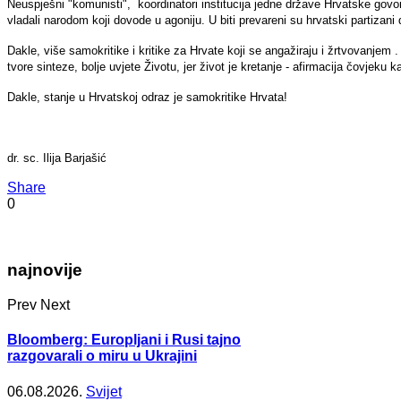
Neuspješni "komunisti", koordinatori institucija jedne države Hrvatske govor
vladali narodom koji dovode u agoniju. U biti prevareni su hrvatski partizani 
Dakle, više samokritike i kritike za Hrvate koji se angažiraju i žrtvovanjem . .
tvore sinteze, bolje uvjete Životu, jer život je kretanje - afirmacija čovjeku 
Dakle, stanje u Hrvatskoj odraz je samokritike Hrvata!
dr. sc. Ilija Barjašić
Share
0
najnovije
Prev
Next
Bloomberg: Europljani i Rusi tajno
razgovarali o miru u Ukrajini
06.08.2026.
Svijet