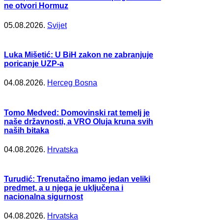
ne otvori Hormuz
05.08.2026.
Svijet
Luka Mišetić: U BiH zakon ne zabranjuje
poricanje UZP-a
04.08.2026.
Herceg Bosna
Tomo Medved: Domovinski rat temelj je
naše državnosti, a VRO Oluja kruna svih
naših bitaka
04.08.2026.
Hrvatska
Turudić: Trenutačno imamo jedan veliki
predmet, a u njega je uključena i
nacionalna sigurnost
04.08.2026.
Hrvatska