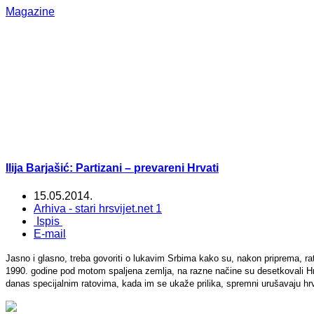
Magazine
Ilija Barjašić: Partizani – prevareni Hrvati
15.05.2014.
Arhiva - stari hrsvijet.net 1
Ispis
E-mail
Jasno i glasno, treba govoriti o lukavim Srbima kako su, nakon priprema, rat
1990. godine pod motom spaljena zemlja, na razne načine su desetkovali Hrva
danas specijalnim ratovima, kada im se ukaže prilika, spremni urušavaju hr