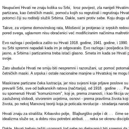
Neupućeni Hrvati ne znaju kolika su Srbi, kroz povijest, zla nanijeli Hrvatim
partizana, kao četničkih maski, pomoću kojih su regrutirali i regrutiraju Hrva
potomci čiji su roditelji služili Srbima. Dakle, sami protiv sebe. Koju drugu
Takve, za vrijeme domovinskog rata, Milošević je protjerao iz srpskih redov
pored svega, uglavnom nisu obraćenici već modificiranim načinima maltretira
Evo razloga i posljedica zašto su Hrvati 1918. godine, 1941. godine, i 1990.
su Srbi spremni napadali kada im je odgovaralo. Evo razloga i posljedica što
jasno, a Srbima i partizanima treba istaći glasno. Smeta im kada se Hrvat
svoje.
Zato ubuduće Hrvati ne smiju biti nespremni i razoružani, uz pomoć potomak
četničkih maski. A srpska i ostale nacionalne manjine u Hrvatskoj ne mogu bi
Maskirane partizane čeka lustracija, jer nisu svjesni koje prljave poslove su 
prevarili Srbi, sve od balkanskih ratova (načrtarija), od 1918. godine . . .
su spomenuti Hrvati "komunizmom", koji je, prema znanosti, i kao fikcija uvj
zasluženoj slobodi, stvorenim uvjetima, osnovi - prema pravilima života koji j
života, po nekoj Marxovoj teoriji koja je poticala revolucije - stradanja narod
Hrvati znaju za stratišta: Krbavsko polje, Blajburgško polje i dr. . . čime
idealizma služe se, a dobru nisu potrebni atributi. . . neka se okrenu disciplin
Dakle, Hrvati trebaju težiti uzornosti (od sebe po djelovanju) biti spremni 