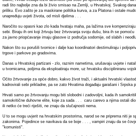
radi što najbolje zna da bi živio smisao na Zemlji, u Hrvatskoj. Svakog dana
priliku. Evo zašto je za maskirane politika kurva, a za Platona i ostale mud
unapređuju uvjeti života, od misli djelima . . .
Naročito su opasni kao zlo kada hvataju maha, pa lažima sve kompenziraju. 
sebi. Biraju ih oni koji žrtvuju bez žrtvovanja svoju dušu, bira ih se pomoć
za javno priopćavanje imaju glasove iz područja sodomije, od slabih i neodl
Nakon što su porušili tvornice i dalje kao koordinatori destimuliraju i poljopr
trgove i parkove po gradovima.
Danas u Hrvatskoj partizani - zlo, raznim nametima, urušavaju uvjete i natali
u tvornicama, poljima da eksploatiraju more, uz hrvatsku discipliniranu vojs
Očito žrtvovanje za opće dobro, kakvo život traži, i aktualni hrvatski vlastodr
kadrovirali sebi prikladne, pa se zato Hrvatima događaju garašani i Srpska 
Hrvati samo po žrtvovanju mogu biti slobodni i zadovoljni, kada ih samokrit
samokritične duhovne elite, koje za sada . . . caru carevo a njima ostali dio, 
ili netko će treći riješiti, ne znaju da slučajnosti nema.
U to se mogu uvjerit na hrvatskim prostorima, narod se ne priprema niti je 
zakonima. Pojedince se navikava da se boje . . . , vampiri znaju da se čovj
"komunisti".