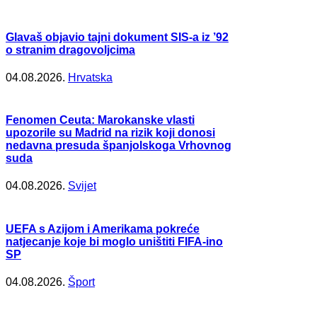
Glavaš objavio tajni dokument SIS-a iz ’92
o stranim dragovoljcima
04.08.2026.
Hrvatska
Fenomen Ceuta: Marokanske vlasti
upozorile su Madrid na rizik koji donosi
nedavna presuda španjolskoga Vrhovnog
suda
04.08.2026.
Svijet
UEFA s Azijom i Amerikama pokreće
natjecanje koje bi moglo uništiti FIFA-ino
SP
04.08.2026.
Šport