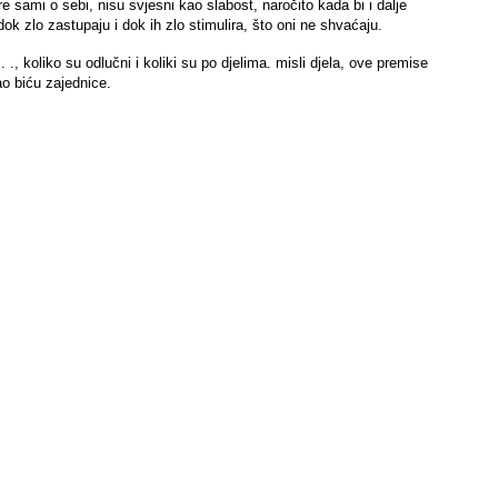
e sami o sebi, nisu svjesni kao slabost, naročito kada bi i dalje
dok zlo zastupaju i dok ih zlo stimulira, što oni ne shvaćaju.
 ., koliko su odlučni i koliki su po djelima. misli djela, ove premise
kao biću zajednice.