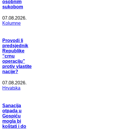
osobnim
sukobom
07.08.2026.
Kolumne
Provodi li
predsjednik
Republike
“crnu
operaciju”
protiv vlastite
nacije?
07.08.2026.
Hrvatska
Sanacija
otpada u
Gospiću
mogla bi
koštati i do