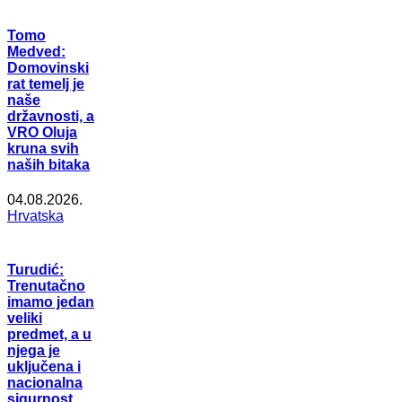
Tomo
Medved:
Domovinski
rat temelj je
naše
državnosti, a
VRO Oluja
kruna svih
naših bitaka
04.08.2026.
Hrvatska
Turudić:
Trenutačno
imamo jedan
veliki
predmet, a u
njega je
uključena i
nacionalna
sigurnost