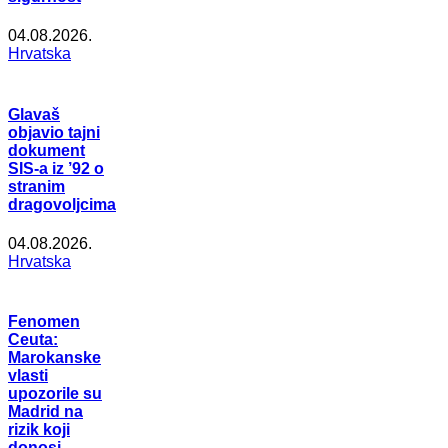
04.08.2026.
Hrvatska
Glavaš
objavio tajni
dokument
SIS-a iz ’92 o
stranim
dragovoljcima
04.08.2026.
Hrvatska
Fenomen
Ceuta:
Marokanske
vlasti
upozorile su
Madrid na
rizik koji
donosi