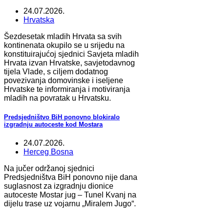
24.07.2026.
Hrvatska
Šezdesetak mladih Hrvata sa svih
kontinenata okupilo se u srijedu na
konstituirajućoj sjednici Savjeta mladih
Hrvata izvan Hrvatske, savjetodavnog
tijela Vlade, s ciljem dodatnog
povezivanja domovinske i iseljene
Hrvatske te informiranja i motiviranja
mladih na povratak u Hrvatsku.
Predsjedništvo BiH ponovno blokiralo
izgradnju autoceste kod Mostara
24.07.2026.
Herceg Bosna
Na jučer održanoj sjednici
Predsjedništva BiH ponovno nije dana
suglasnost za izgradnju dionice
autoceste Mostar jug – Tunel Kvanj na
dijelu trase uz vojarnu „Miralem Jugo“.