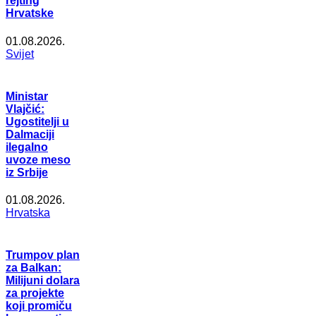
rejting
Hrvatske
01.08.2026.
Svijet
Ministar
Vlajčić:
Ugostitelji u
Dalmaciji
ilegalno
uvoze meso
iz Srbije
01.08.2026.
Hrvatska
Trumpov plan
za Balkan:
Milijuni dolara
za projekte
koji promiču