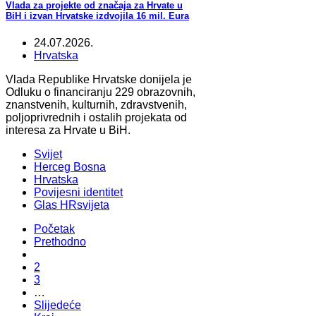
Vlada za projekte od značaja za Hrvate u
BiH i izvan Hrvatske izdvojila 16 mil. Eura
24.07.2026.
Hrvatska
Vlada Republike Hrvatske donijela je
Odluku o financiranju 229 obrazovnih,
znanstvenih, kulturnih, zdravstvenih,
poljoprivrednih i ostalih projekata od
interesa za Hrvate u BiH.
Svijet
Herceg Bosna
Hrvatska
Povijesni identitet
Glas HRsvijeta
Početak
Prethodno
2
3
…
Slijedeće