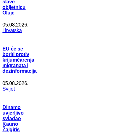
slave
obljetnicu
Oluje
05.08.2026.
Hrvatska
EU će se
boriti protiv
krijumčarenja
migranata i
dezinformacija
05.08.2026.
Svijet
Dinamo
uvjerljivo
svladao
Kauno
Žalgiris