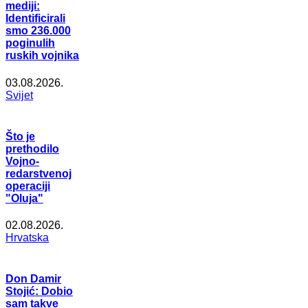
mediji:
Identificirali
smo 236.000
poginulih
ruskih vojnika
03.08.2026.
Svijet
Što je
prethodilo
Vojno-
redarstvenoj
operaciji
"Oluja"
02.08.2026.
Hrvatska
Don Damir
Stojić: Dobio
sam takve