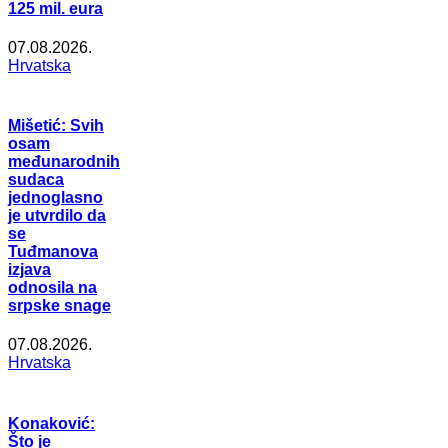
125 mil. eura
07.08.2026.
Hrvatska
Mišetić: Svih
osam
međunarodnih
sudaca
jednoglasno
je utvrdilo da
se
Tuđmanova
izjava
odnosila na
srpske snage
07.08.2026.
Hrvatska
Konaković:
Što je