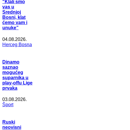
“Klali smo
vas u
Srednjoj
Bosni, klat
ćemo vam i
unuke”
04.08.2026.
Herceg Bosna
Dinamo
saznao
mogućeg
suparnika u
play-offu Lige
prvaka
03.08.2026.
Šport
Ruski
neovisni