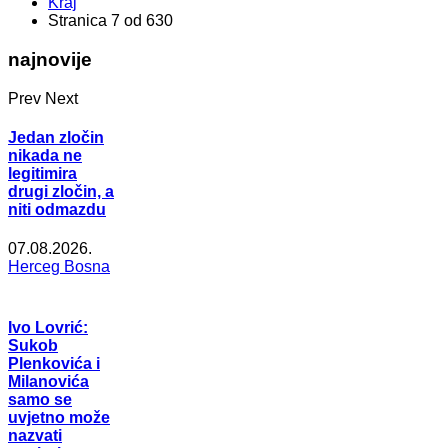
Kraj
Stranica 7 od 630
najnovije
Prev
Next
Jedan zločin
nikada ne
legitimira
drugi zločin, a
niti odmazdu
07.08.2026.
Herceg Bosna
Ivo Lovrić:
Sukob
Plenkovića i
Milanovića
samo se
uvjetno može
nazvati