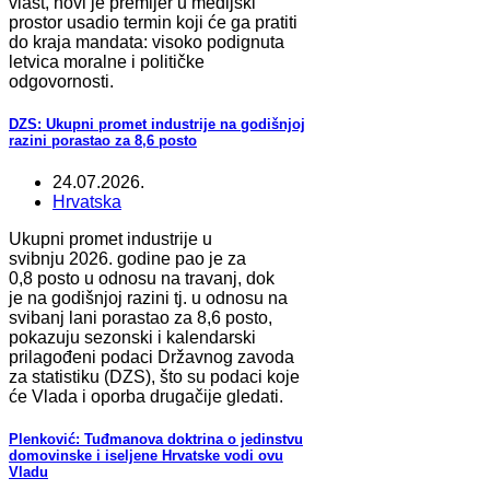
vlast, novi je premijer u medijski
prostor usadio termin koji će ga pratiti
do kraja mandata: visoko podignuta
letvica moralne i političke
odgovornosti.
DZS: Ukupni promet industrije na godišnjoj
razini porastao za 8,6 posto
24.07.2026.
Hrvatska
Ukupni promet industrije u
svibnju 2026. godine pao je za
0,8 posto u odnosu na travanj, dok
je na godišnjoj razini tj. u odnosu na
svibanj lani porastao za 8,6 posto,
pokazuju sezonski i kalendarski
prilagođeni podaci Državnog zavoda
za statistiku (DZS), što su podaci koje
će Vlada i oporba drugačije gledati.
Plenković: Tuđmanova doktrina o jedinstvu
domovinske i iseljene Hrvatske vodi ovu
Vladu