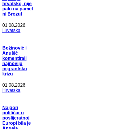
hrvatsko, nije
palo na pamet
ni Brozu!
01.08.2026.
Hrvatska
Božinović i
Anušić
komentirali
najnoviju
migrantsku
krizu
01.08.2026.
Hrvatska
Najgori
političar u
poslijeratnoj
Europi bila je
Angela