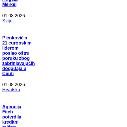
Merkel
01.08.2026.
Svijet
Plenković s
21 europskim
liderom
poslao oštru
poruku zbog
zabrinjavajućih
događaja u
Ceuti
01.08.2026.
Hrvatska
Agencija
Fitch
potvrdila
kreditni