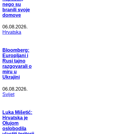
nego su
branili svoje
domove
06.08.2026.
Hrvatska
Bloomberg:
Europljani i
Rusi tajno
razgovarali o
miru u
Ukrajini
06.08.2026.
Svijet
Luka Mišetić:
Hrvatska je
Olujom
oslobodila
vlastiti teritorij