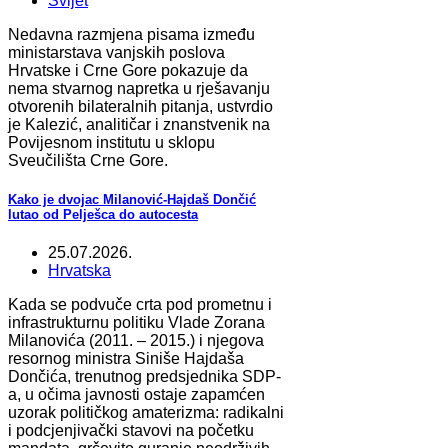
Svijet
Nedavna razmjena pisama između
ministarstava vanjskih poslova
Hrvatske i Crne Gore pokazuje da
nema stvarnog napretka u rješavanju
otvorenih bilateralnih pitanja, ustvrdio
je Kalezić, analitičar i znanstvenik na
Povijesnom institutu u sklopu
Sveučilišta Crne Gore.
Kako je dvojac Milanović-Hajdaš Dončić
lutao od Pelješca do autocesta
25.07.2026.
Hrvatska
Kada se podvuče crta pod prometnu i
infrastrukturnu politiku Vlade Zorana
Milanovića (2011. – 2015.) i njegova
resornog ministra Siniše Hajdaša
Dončića, trenutnog predsjednika SDP-
a, u očima javnosti ostaje zapamćen
uzorak političkog amaterizma: radikalni
i podcjenjivački stavovi na početku