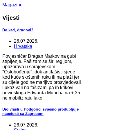
Magazine
Vijesti
Do kad, drugovi?
26.07.2026.
Hrvatska
Povjesničar Dragan Markovina gubi
strpljenje. Fašizam se širi regijom,
upozorava u sarajevskom
"Oslobođenju", dok antifašisti sjede
kod kuće skrštenih ruku ili na plaži jer
su cijele godine marljivo prosvjedovali
i ukazivali na fašizam, pa ih krikovi
novinskoga Edwarda Muncha na + 35
ne mobiliziraju lako.
Dio vlasti u Podgorici svjesno produbljuje
napetosti sa Zagrebom
26.07.2026.