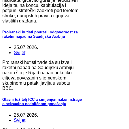
mandata, grčevito guranje neodrživih
ideja te, na koncu, kapitulacija i
potpuni strateški zaokreti pod teretom
struke, europskih pravila i gnjeva
vlastitih građana.
Proiranski hutisti preuzeli odgovornost za
raketni napad na Saudijsku Arabiju
25.07.2026.
Svijet
Proiranski hutisti tvrde da su izveli
raketni napad na Saudijsku Arabiju
nakon što je Rijad napao nekoliko
ciljeva povezanih s jemenskom
skupinom u petak, javlja u subotu
BBC.
Glavni tužitelj ICC-a smijenjen nakon istrage
o seksualno nedoličnom ponašanju
25.07.2026.
Svijet