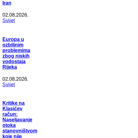
Iran
02.08.2026.
Svijet
Europa u
ozbiljnim
problemima
zbog niskih
vodostaja
Rijeka
02.08.2026.
Svijet
Kritike na
Klasićev
račun:
Naseljavanje
otoka
stanovništvom
koje nije