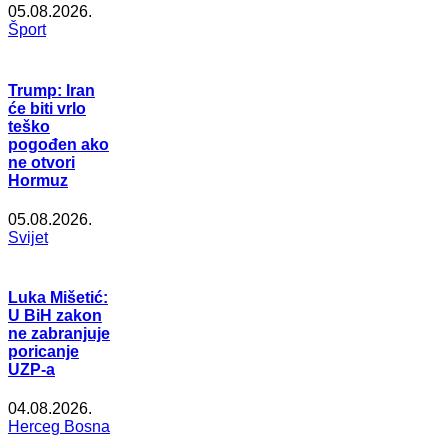
05.08.2026.
Šport
Trump: Iran
će biti vrlo
teško
pogođen ako
ne otvori
Hormuz
05.08.2026.
Svijet
Luka Mišetić:
U BiH zakon
ne zabranjuje
poricanje
UZP-a
04.08.2026.
Herceg Bosna