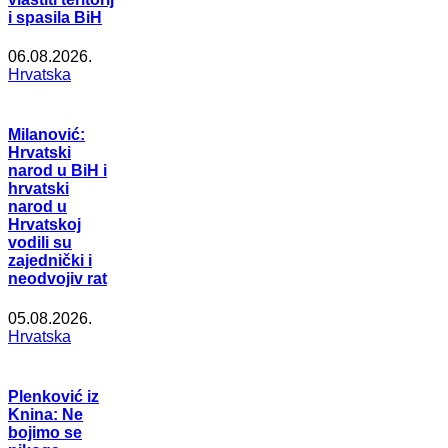
i spasila BiH
06.08.2026.
Hrvatska
Milanović:
Hrvatski
narod u BiH i
hrvatski
narod u
Hrvatskoj
vodili su
zajednički i
neodvojiv rat
05.08.2026.
Hrvatska
Plenković iz
Knina: Ne
bojimo se