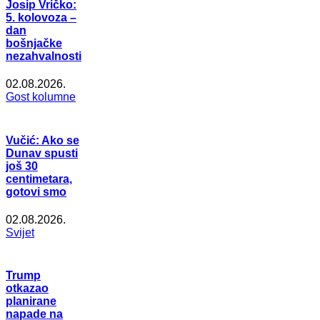
Josip Vričko:
5. kolovoza –
dan
bošnjačke
nezahvalnosti
02.08.2026.
Gost kolumne
Vučić: Ako se
Dunav spusti
još 30
centimetara,
gotovi smo
02.08.2026.
Svijet
Trump
otkazao
planirane
napade na