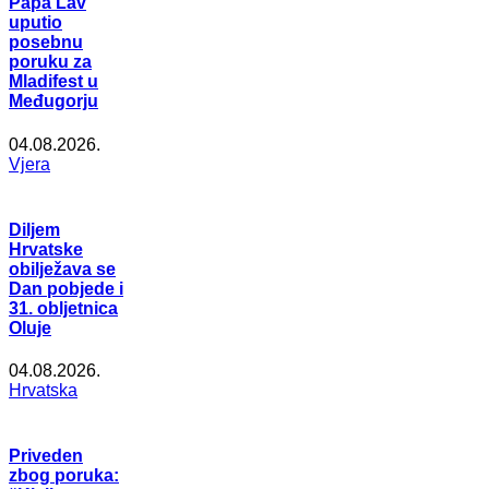
Papa Lav
uputio
posebnu
poruku za
Mladifest u
Međugorju
04.08.2026.
Vjera
Diljem
Hrvatske
obilježava se
Dan pobjede i
31. obljetnica
Oluje
04.08.2026.
Hrvatska
Priveden
zbog poruka: