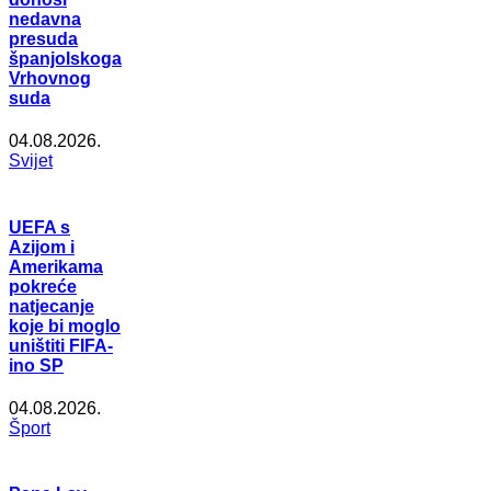
nedavna
presuda
španjolskoga
Vrhovnog
suda
04.08.2026.
Svijet
UEFA s
Azijom i
Amerikama
pokreće
natjecanje
koje bi moglo
uništiti FIFA-
ino SP
04.08.2026.
Šport