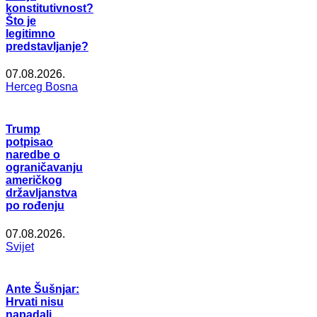
konstitutivnost?
Što je
legitimno
predstavljanje?
07.08.2026.
Herceg Bosna
Trump
potpisao
naredbe o
ograničavanju
američkog
državljanstva
po rođenju
07.08.2026.
Svijet
Ante Šušnjar:
Hrvati nisu
napadali,