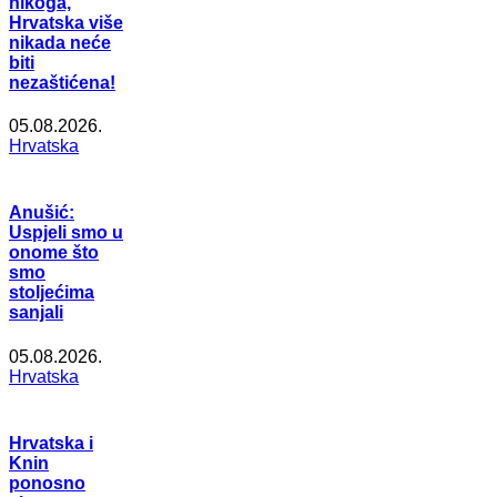
nikoga,
Hrvatska više
nikada neće
biti
nezaštićena!
05.08.2026.
Hrvatska
Anušić:
Uspjeli smo u
onome što
smo
stoljećima
sanjali
05.08.2026.
Hrvatska
Hrvatska i
Knin
ponosno