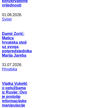
konzervativne
vrijednosti
01.08.2026.
Svijet
Damir Zorić:
Matica
hrvatska stoji
uz svoga
potpredsjednika
Marija Jareba
31.07.2026.
Hrvatska
Vlatka Vukelić
o optužbama
iz Rusije: Ovo
je prototip
informacijske
manipulacije