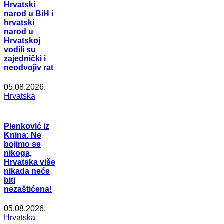
Hrvatski
narod u BiH i
hrvatski
narod u
Hrvatskoj
vodili su
zajednički i
neodvojiv rat
05.08.2026.
Hrvatska
Plenković iz
Knina: Ne
bojimo se
nikoga,
Hrvatska više
nikada neće
biti
nezaštićena!
05.08.2026.
Hrvatska