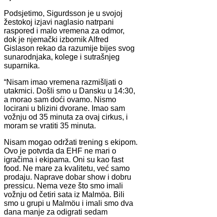
Podsjetimo, Sigurdsson je u svojoj
žestokoj izjavi naglasio natrpani
raspored i malo vremena za odmor,
dok je njemački izbornik Alfred
Gislason rekao da razumije bijes svog
sunarodnjaka, kolege i sutrašnjeg
suparnika.
“Nisam imao vremena razmišljati o
utakmici. Došli smo u Dansku u 14:30,
a morao sam doći ovamo. Nismo
locirani u blizini dvorane. Imao sam
vožnju od 35 minuta za ovaj cirkus, i
moram se vratiti 35 minuta.
Nisam mogao održati trening s ekipom.
Ovo je potvrda da EHF ne mari o
igračima i ekipama. Oni su kao fast
food. Ne mare za kvalitetu, već samo
prodaju. Naprave dobar show i dobru
pressicu. Nema veze što smo imali
vožnju od četiri sata iz Malmöa. Bili
smo u grupi u Malmöu i imali smo dva
dana manje za odigrati sedam