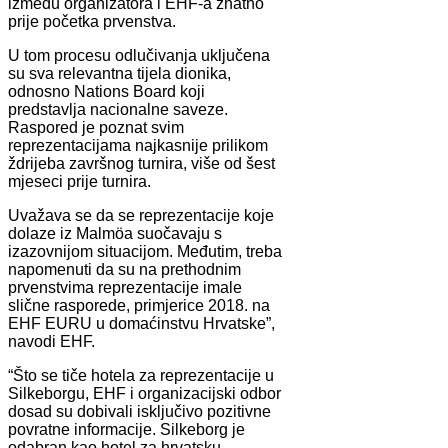
između organizatora i EHF-a znatno
prije početka prvenstva.
U tom procesu odlučivanja uključena
su sva relevantna tijela dionika,
odnosno Nations Board koji
predstavlja nacionalne saveze.
Raspored je poznat svim
reprezentacijama najkasnije prilikom
ždrijeba završnog turnira, više od šest
mjeseci prije turnira.
Uvažava se da se reprezentacije koje
dolaze iz Malmöa suočavaju s
izazovnijom situacijom. Međutim, treba
napomenuti da su na prethodnim
prvenstvima reprezentacije imale
slične rasporede, primjerice 2018. na
EHF EURU u domaćinstvu Hrvatske”,
navodi EHF.
“Što se tiče hotela za reprezentacije u
Silkeborgu, EHF i organizacijski odbor
dosad su dobivali isključivo pozitivne
povratne informacije. Silkeborg je
odabran kao hotel za hrvatsku