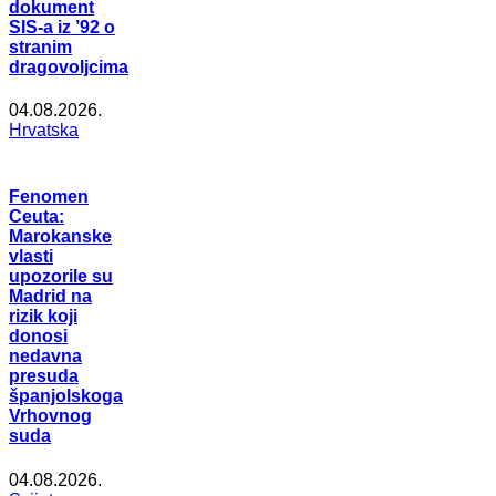
dokument
SIS-a iz ’92 o
stranim
dragovoljcima
04.08.2026.
Hrvatska
Fenomen
Ceuta:
Marokanske
vlasti
upozorile su
Madrid na
rizik koji
donosi
nedavna
presuda
španjolskoga
Vrhovnog
suda
04.08.2026.