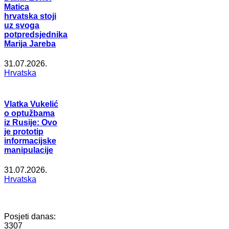
Matica
hrvatska stoji
uz svoga
potpredsjednika
Marija Jareba
31.07.2026.
Hrvatska
Vlatka Vukelić
o optužbama
iz Rusije: Ovo
je prototip
informacijske
manipulacije
31.07.2026.
Hrvatska
Posjeti danas:
3307