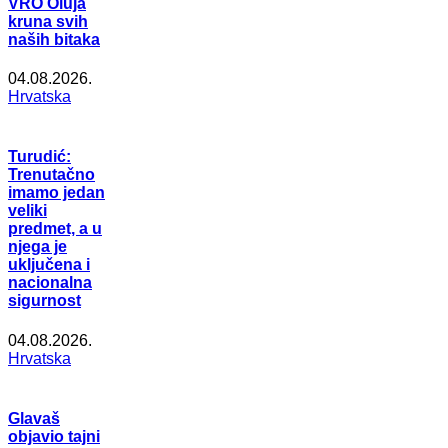
VRO Oluja
kruna svih
naših bitaka
04.08.2026.
Hrvatska
Turudić:
Trenutačno
imamo jedan
veliki
predmet, a u
njega je
uključena i
nacionalna
sigurnost
04.08.2026.
Hrvatska
Glavaš
objavio tajni