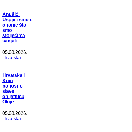
Anušić:
Uspjeli smo u
onome što
smo
stoljećima
sanjali
05.08.2026.
Hrvatska
Hrvatska i
Knin
ponosno
slave
obljetnicu
Oluje
05.08.2026.
Hrvatska