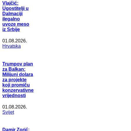
Vlajčić:
Ugostitelji u
Dalmaciji
ilegalno
uvoze meso
iz Srbije
01.08.2026.
Hrvatska
Trumpov plan
za Balkan:
Milijuni dolara
za projekte
koji promiču
konzervativne
vrijednosti
01.08.2026.
Svijet
Damir Zorić: