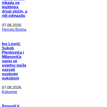
nikada ne
legitimira
drugi zločin, a
niti odmazdu
07.08.2026.
Herceg Bosna
Ivo Lovrić:
Sukob
Plenkovića i
Milanovića
samo se
uvjetno može
nazvati
osobnim
sukobom
07.08.2026.
Kolumne
Provodi li