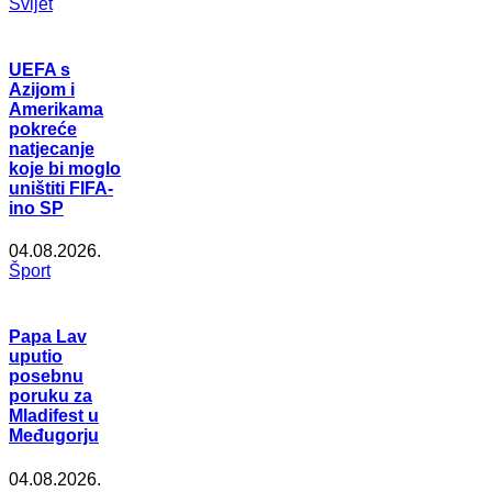
Svijet
UEFA s
Azijom i
Amerikama
pokreće
natjecanje
koje bi moglo
uništiti FIFA-
ino SP
04.08.2026.
Šport
Papa Lav
uputio
posebnu
poruku za
Mladifest u
Međugorju
04.08.2026.