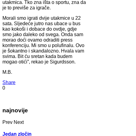
utakmica. Tko zna išta o sportu, zna da
je to previše za igrače.
Morali smo igrati dvije utakmice u 22
sata. Sljedeće jutro nas ubace u bus
kao kokoši i dobace do ovdje, gdje
smo jako daleko od svega. Onda sam
morao doći ovamo odraditi press
konferenciju. Mi smo u polufinalu. Ovo
je šokantno i skandalozno. Hvala vam
svima. Bit ću sretan kada budem
mogao otići”, rekao je Sigurdsson.
M.B.
Share
0
najnovije
Prev
Next
Jedan zločin