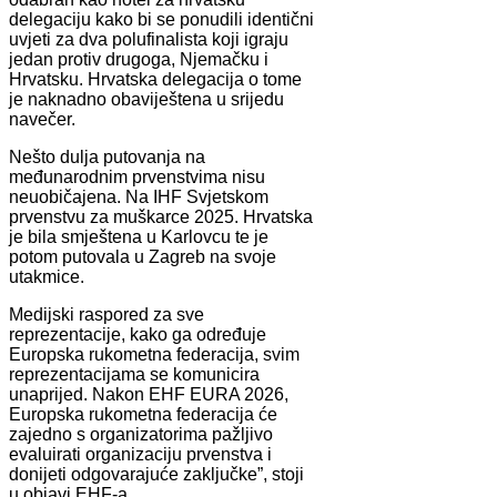
delegaciju kako bi se ponudili identični
uvjeti za dva polufinalista koji igraju
jedan protiv drugoga, Njemačku i
Hrvatsku. Hrvatska delegacija o tome
je naknadno obaviještena u srijedu
navečer.
Nešto dulja putovanja na
međunarodnim prvenstvima nisu
neuobičajena. Na IHF Svjetskom
prvenstvu za muškarce 2025. Hrvatska
je bila smještena u Karlovcu te je
potom putovala u Zagreb na svoje
utakmice.
Medijski raspored za sve
reprezentacije, kako ga određuje
Europska rukometna federacija, svim
reprezentacijama se komunicira
unaprijed. Nakon EHF EURA 2026,
Europska rukometna federacija će
zajedno s organizatorima pažljivo
evaluirati organizaciju prvenstva i
donijeti odgovarajuće zaključke”, stoji
u objavi EHF-a.