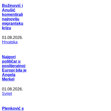
Božinović i
Anušić
komentirali
najnoviju
migrantsku
krizu
01.08.2026.
Hrvatska
Najgori
političar u
poslijeratnoj
Europi bila je
Angela
Merkel
01.08.2026.
Svijet
Plenković s