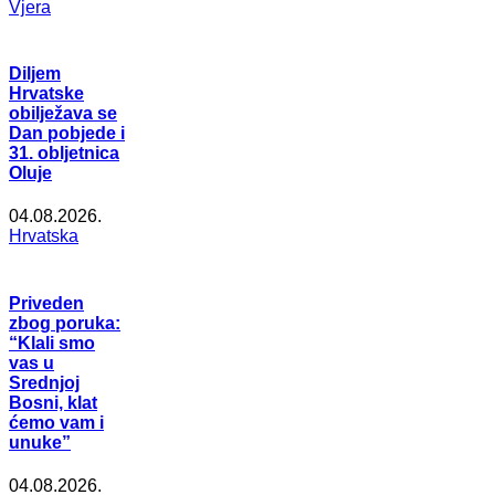
Vjera
Diljem
Hrvatske
obilježava se
Dan pobjede i
31. obljetnica
Oluje
04.08.2026.
Hrvatska
Priveden
zbog poruka:
“Klali smo
vas u
Srednjoj
Bosni, klat
ćemo vam i
unuke”
04.08.2026.