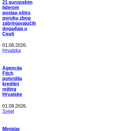
21 europskim
liderom
poslao oštru
poruku zbog
zabrinjavajućih
događaja u
Ceuti
01.08.2026.
Hrvatska
Agencija
Fitch
potvrdila
kreditni
rejting
Hrvatske
01.08.2026.
Svijet
Ministar