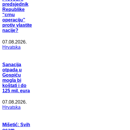
predsjednik
Republike
“crnu
operaciju”
protiv vlastite
nacije?
07.08.2026.
Hrvatska
Sanacija
otpada u
Gospiću
mogla bi
koštati i do
125 mil. eura
07.08.2026.
Hrvatska
Mišetić: Svih
osam