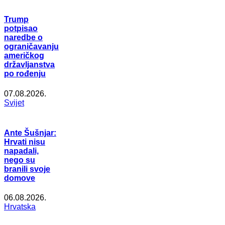
Trump
potpisao
naredbe o
ograničavanju
američkog
državljanstva
po rođenju
07.08.2026.
Svijet
Ante Šušnjar:
Hrvati nisu
napadali,
nego su
branili svoje
domove
06.08.2026.
Hrvatska