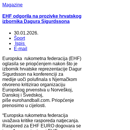
Magazine
EHF odgorila na prozivke hrvatskog
izbornika Dagura Sigurdssona
30.01.2026.
Šport
Ispis
E-mail
Europska rukometna federacija (EHF)
oglasila se priopćenjem nakon što je
izbornik hrvatske reprezentacije Dagur
Sigurdsson na konferenciji za
medije uoči polufinala s Njemačkom
otvoreno kritizirao organizaciju
Europskog prvenstva u Norveškoj,
Danskoj i Švedskoj,
piše eurohandball.com. Priopćenje
prenosimo u cijelosti.
“Europska rukometna federacija
uvažava kritike rasporeda natjecanja.
Raspored za EHF EURO dogovara se