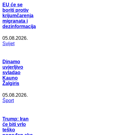
EU će se
boriti protiv
krijumčarenja
migranata i
dezinformacija
05.08.2026.
Svijet
Dinamo
uvjerljivo
svladao
Kauno
Žalgiris
05.08.2026.
Šport
Trump: Iran
će biti vrlo
teško