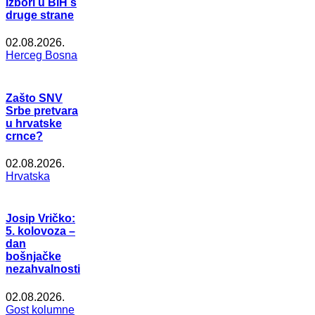
Izbori u BiH s
druge strane
02.08.2026.
Herceg Bosna
Zašto SNV
Srbe pretvara
u hrvatske
crnce?
02.08.2026.
Hrvatska
Josip Vričko:
5. kolovoza –
dan
bošnjačke
nezahvalnosti
02.08.2026.
Gost kolumne