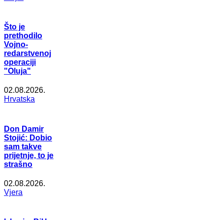
Što je
prethodilo
Vojno-
redarstvenoj
operaciji
"Oluja"
02.08.2026.
Hrvatska
Don Damir
Stojić: Dobio
sam takve
prijetnje, to je
strašno
02.08.2026.
Vjera