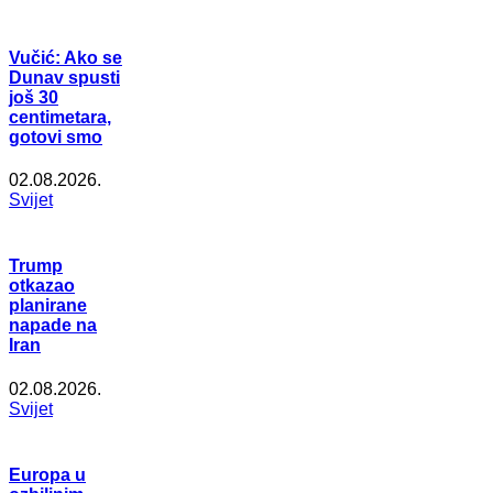
Vučić: Ako se
Dunav spusti
još 30
centimetara,
gotovi smo
02.08.2026.
Svijet
Trump
otkazao
planirane
napade na
Iran
02.08.2026.
Svijet
Europa u