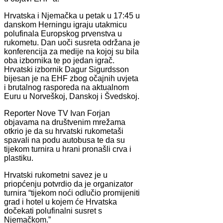
Hrvatska i Njemačka u petak u 17:45 u
danskom Herningu igraju utakmicu
polufinala Europskog prvenstva u
rukometu. Dan uoči susreta održana je
konferencija za medije na kojoj su bila
oba izbornika te po jedan igrač.
Hrvatski izbornik Dagur Sigurdsson
bijesan je na EHF zbog očajnih uvjeta
i brutalnog rasporeda na aktualnom
Euru u Norveškoj, Danskoj i Švedskoj.
Reporter Nove TV Ivan Forjan
objavama na društvenim mrežama
otkrio je da su hrvatski rukometaši
spavali na podu autobusa te da su
tijekom turnira u hrani pronašli crva i
plastiku.
Hrvatski rukometni savez je u
priopćenju potvrdio da je organizator
turnira “tijekom noći odlučio promijeniti
grad i hotel u kojem će Hrvatska
dočekati polufinalni susret s
Njemačkom.”