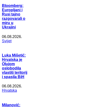
Bloomberg:
Europljani i
Rusi tajno
razgovarali o
miru u
Ukrajini
06.08.2026.
Svijet
Luka Mišetić:
Hrvatska je
Olujom
oslobodila
vlastiti teritorij
i spasila BiH
06.08.2026.
Hrvatska
Milanović: