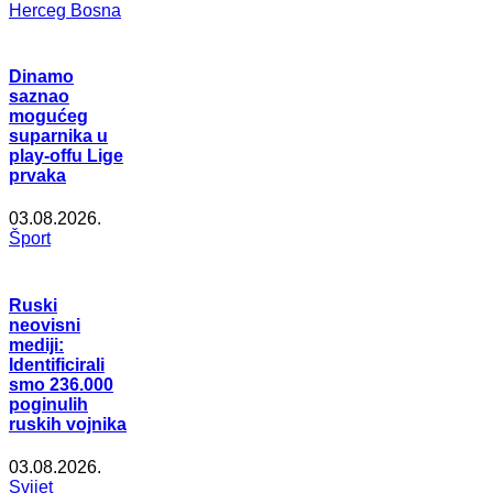
Herceg Bosna
Dinamo
saznao
mogućeg
suparnika u
play-offu Lige
prvaka
03.08.2026.
Šport
Ruski
neovisni
mediji:
Identificirali
smo 236.000
poginulih
ruskih vojnika
03.08.2026.
Svijet