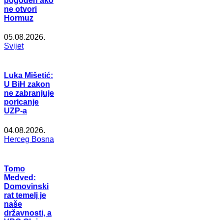
pogođen ako
ne otvori
Hormuz
05.08.2026.
Svijet
Luka Mišetić:
U BiH zakon
ne zabranjuje
poricanje
UZP-a
04.08.2026.
Herceg Bosna
Tomo
Medved:
Domovinski
rat temelj je
naše
državnosti, a