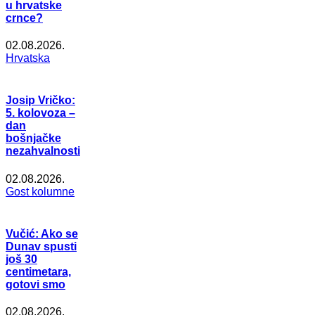
u hrvatske
crnce?
02.08.2026.
Hrvatska
Josip Vričko:
5. kolovoza –
dan
bošnjačke
nezahvalnosti
02.08.2026.
Gost kolumne
Vučić: Ako se
Dunav spusti
još 30
centimetara,
gotovi smo
02.08.2026.