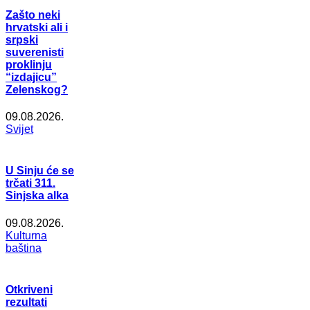
Zašto neki
hrvatski ali i
srpski
suverenisti
proklinju
“izdajicu”
Zelenskog?
09.08.2026.
Svijet
U Sinju će se
trčati 311.
Sinjska alka
09.08.2026.
Kulturna
baština
Otkriveni
rezultati