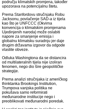
području klimatskih promjena, također
upozorava na potencijalnu štetu.
Prema Stanfordovu stručnjaku Robu
Jacksonu, povlačenje SAD-a iz tijela
kao što je UNFCCC (Okvirna
konvencija o klimatskim promjenama
Ujedinjenih naroda) može oslabiti
napore za smanjenje emisija i
globalnu klimatsku suradnju jer daje
drugim državama izgovor da odgode
vlastite obveze.
Odluka Washingtona da se distancira
od multilateralnih tijela nije izoliran
fenomen, nego dio šire geopolitičke
strategije.
Prema analizi stručnjaka iz američkog
thinktanka Brookings Institution,
Trumpova vanjska politika ne
pokušava samo reformirati
međunarodne institucije nego i
preoblikovati međunarodni poredak.