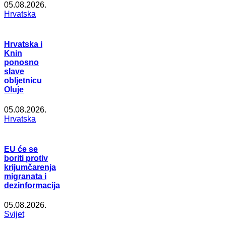
05.08.2026.
Hrvatska
Hrvatska i
Knin
ponosno
slave
obljetnicu
Oluje
05.08.2026.
Hrvatska
EU će se
boriti protiv
krijumčarenja
migranata i
dezinformacija
05.08.2026.
Svijet