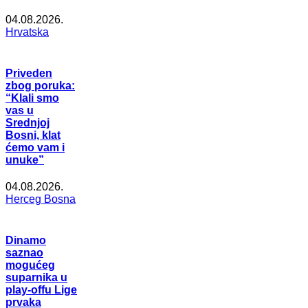
04.08.2026.
Hrvatska
Priveden
zbog poruka:
“Klali smo
vas u
Srednjoj
Bosni, klat
ćemo vam i
unuke”
04.08.2026.
Herceg Bosna
Dinamo
saznao
mogućeg
suparnika u
play-offu Lige
prvaka