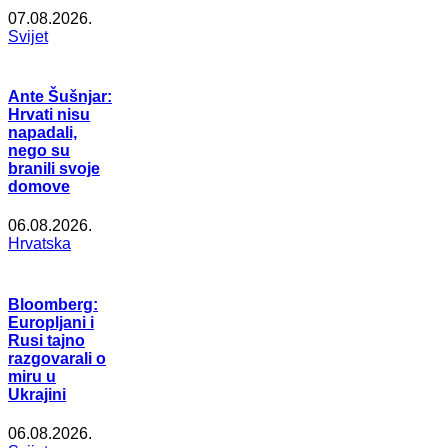
07.08.2026.
Svijet
Ante Šušnjar:
Hrvati nisu
napadali,
nego su
branili svoje
domove
06.08.2026.
Hrvatska
Bloomberg:
Europljani i
Rusi tajno
razgovarali o
miru u
Ukrajini
06.08.2026.