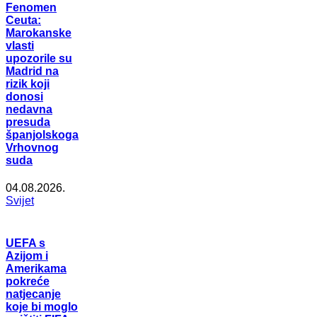
Fenomen
Ceuta:
Marokanske
vlasti
upozorile su
Madrid na
rizik koji
donosi
nedavna
presuda
španjolskoga
Vrhovnog
suda
04.08.2026.
Svijet
UEFA s
Azijom i
Amerikama
pokreće
natjecanje
koje bi moglo