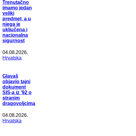
Trenutačno
imamo jedan
veliki
predmet, a u
njega je
uključena i
nacionalna
sigurnost
04.08.2026.
Hrvatska
Glavaš
objavio tajni
dokument
SIS-a iz ’92 o
stranim
dragovoljcima
04.08.2026.
Hrvatska