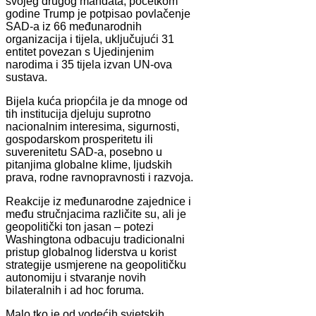
svojeg drugog mandata, početkom
godine Trump je potpisao povlačenje
SAD-a iz 66 međunarodnih
organizacija i tijela, uključujući 31
entitet povezan s Ujedinjenim
narodima i 35 tijela izvan UN-ova
sustava.
Bijela kuća priopćila je da mnoge od
tih institucija djeluju suprotno
nacionalnim interesima, sigurnosti,
gospodarskom prosperitetu ili
suverenitetu SAD-a, posebno u
pitanjima globalne klime, ljudskih
prava, rodne ravnopravnosti i razvoja.
Reakcije iz međunarodne zajednice i
među stručnjacima različite su, ali je
geopolitički ton jasan – potezi
Washingtona odbacuju tradicionalni
pristup globalnog liderstva u korist
strategije usmjerene na geopolitičku
autonomiju i stvaranje novih
bilateralnih i ad hoc foruma.
Malo tko je od vodećih svjetskih