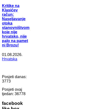
Kritike na
Klasićev
račun:
Naseljavanje
otoka
stanovništvom
koje nije
hrvatsko, nije
palo na pamet
ni Brozu!
01.08.2026.
Hrvatska
Posjeti danas:
3773
Posjeti ovaj
tjedan:
36778
facebook
like box