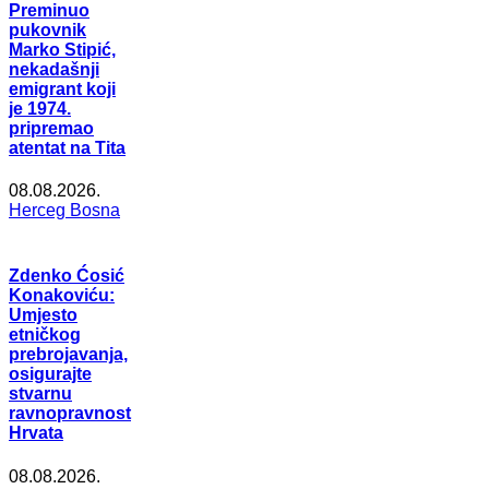
Preminuo
pukovnik
Marko Stipić,
nekadašnji
emigrant koji
je 1974.
pripremao
atentat na Tita
08.08.2026.
Herceg Bosna
Zdenko Ćosić
Konakoviću:
Umjesto
etničkog
prebrojavanja,
osigurajte
stvarnu
ravnopravnost
Hrvata
08.08.2026.