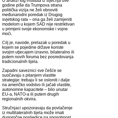
U analizi tog instituta iz siječnja ove
godine piše da Trumpova strana
politička vizija ne želi obnoviti
međunarodni poredak iz Drugog
svjetskog rata – ona ga želi zamijeniti
modelom u kojem SAD nije restriktivan
u primjeni svoje ekonomske i vojne
moći.
Cilj je, navode, prelazak u poredak u
kojem se pojedine države koriste
svojim utjecajem izravno, bilateralno ili
putem novih foruma bez posredovanja
tradicionalnih tijela.
Zapadni saveznici sve češće se
suočavaju s pitanjem vlastite
strategije: trebaju li se osloniti i dalje
na američko vodstvo ili jačati vlastite,
autonomne kapacitete – bilo unutar
EU-a, NATO-a ili putem drugih
regionalnih okvira.
Stručnjaci upozoravaju da povlačenje
iz multilateralnih tijela može imati
dugoročne posljedice na sposobnost