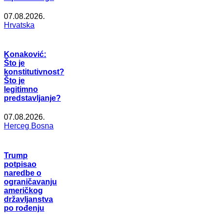
07.08.2026.
Hrvatska
Konaković:
Što je
konstitutivnost?
Što je
legitimno
predstavljanje?
07.08.2026.
Herceg Bosna
Trump
potpisao
naredbe o
ograničavanju
američkog
državljanstva
po rođenju