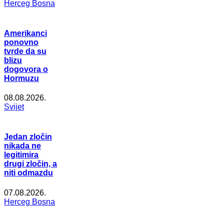
Herceg Bosna
Amerikanci
ponovno
tvrde da su
blizu
dogovora o
Hormuzu
08.08.2026.
Svijet
Jedan zločin
nikada ne
legitimira
drugi zločin, a
niti odmazdu
07.08.2026.
Herceg Bosna