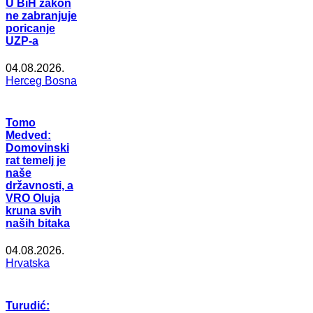
U BiH zakon
ne zabranjuje
poricanje
UZP-a
04.08.2026.
Herceg Bosna
Tomo
Medved:
Domovinski
rat temelj je
naše
državnosti, a
VRO Oluja
kruna svih
naših bitaka
04.08.2026.
Hrvatska
Turudić: