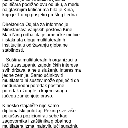
političara podržao ovu odluku, a među
najglasnijim kritičarima bila je Kina,
koju je Trump posjetio prošlog tjedna.
Direktorica Odjela za informacije
Ministarstva vanjskih poslova Kine
Mao Ning odbacila je američke motive
i istaknula ulogu multilateralnih
institucija u održavanju globalne
stabilnosti.
– Suština multilateralnih organizacija
leži u zastupanju zajedničkih interesa
svih država, a ne u služenju interesima
jedne zemlje. Samo učinkoviti
multilateralni sustav može spriječiti da
međunarodni poredak postane
poredak džungle u kojem snaga
jačega zamjenjuje pravo.
Kinesko stajalište nije samo
diplomatski položaj. Peking sve više
pokušava pozicionirati sebe kao
zagovornika i zaštitnika globalnog
multilateralizma, najavljujući suradnju