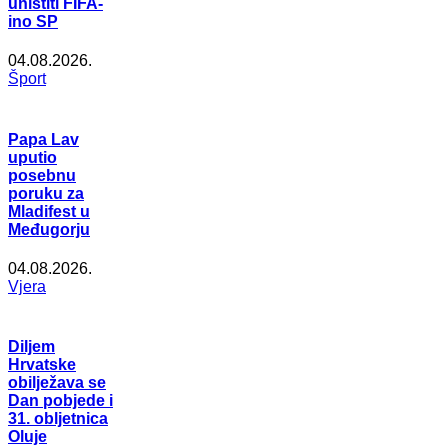
uništiti FIFA-
ino SP
04.08.2026.
Šport
Papa Lav
uputio
posebnu
poruku za
Mladifest u
Međugorju
04.08.2026.
Vjera
Diljem
Hrvatske
obilježava se
Dan pobjede i
31. obljetnica
Oluje