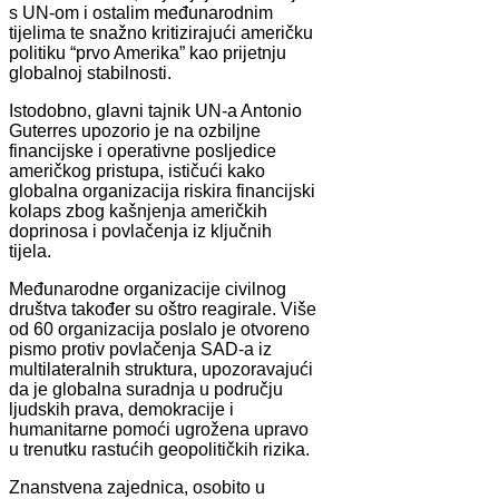
s UN-om i ostalim međunarodnim
tijelima te snažno kritizirajući američku
politiku “prvo Amerika” kao prijetnju
globalnoj stabilnosti.
Istodobno, glavni tajnik UN-a Antonio
Guterres upozorio je na ozbiljne
financijske i operativne posljedice
američkog pristupa, ističući kako
globalna organizacija riskira financijski
kolaps zbog kašnjenja američkih
doprinosa i povlačenja iz ključnih
tijela.
Međunarodne organizacije civilnog
društva također su oštro reagirale. Više
od 60 organizacija poslalo je otvoreno
pismo protiv povlačenja SAD-a iz
multilateralnih struktura, upozoravajući
da je globalna suradnja u području
ljudskih prava, demokracije i
humanitarne pomoći ugrožena upravo
u trenutku rastućih geopolitičkih rizika.
Znanstvena zajednica, osobito u