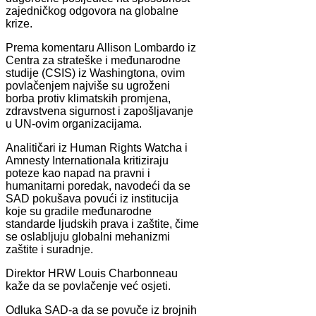
zajedničkog odgovora na globalne
krize.
Prema komentaru Allison Lombardo iz
Centra za strateške i međunarodne
studije (CSIS) iz Washingtona, ovim
povlačenjem najviše su ugroženi
borba protiv klimatskih promjena,
zdravstvena sigurnost i zapošljavanje
u UN-ovim organizacijama.
Analitičari iz Human Rights Watcha i
Amnesty Internationala kritiziraju
poteze kao napad na pravni i
humanitarni poredak, navodeći da se
SAD pokušava povući iz institucija
koje su gradile međunarodne
standarde ljudskih prava i zaštite, čime
se oslabljuju globalni mehanizmi
zaštite i suradnje.
Direktor HRW Louis Charbonneau
kaže da se povlačenje već osjeti.
Odluka SAD-a da se povuče iz brojnih