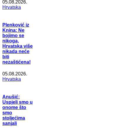
05.08.2026.
Hrvatska
Plenković iz
Knina: Ne
bojimo se
nikoga,
Hrvatska više
nikada neće
biti
nezaštićena!
05.08.2026.
Hrvatska
Anušić:
Uspjeli smo u
onome što
smo
stoljećima
sanjali