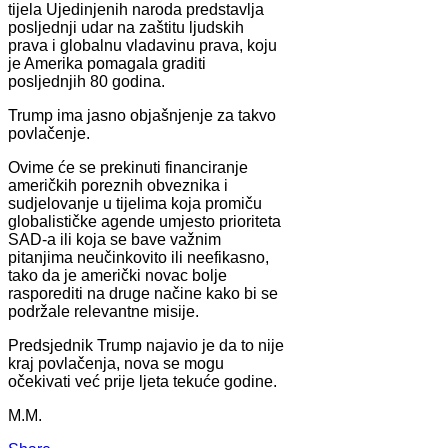
tijela Ujedinjenih naroda predstavlja
posljednji udar na zaštitu ljudskih
prava i globalnu vladavinu prava, koju
je Amerika pomagala graditi
posljednjih 80 godina.
Trump ima jasno objašnjenje za takvo
povlačenje.
Ovime će se prekinuti financiranje
američkih poreznih obveznika i
sudjelovanje u tijelima koja promiču
globalističke agende umjesto prioriteta
SAD-a ili koja se bave važnim
pitanjima neučinkovito ili neefikasno,
tako da je američki novac bolje
rasporediti na druge načine kako bi se
podržale relevantne misije.
Predsjednik Trump najavio je da to nije
kraj povlačenja, nova se mogu
očekivati već prije ljeta tekuće godine.
M.M.