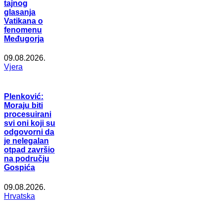
tajnog
glasanja
Vatikana o
fenomenu
Međugorja
09.08.2026.
Vjera
Plenković:
Moraju biti
procesuirani
svi oni koji su
odgovorni da
je nelegalan
otpad završio
na području
Gospića
09.08.2026.
Hrvatska