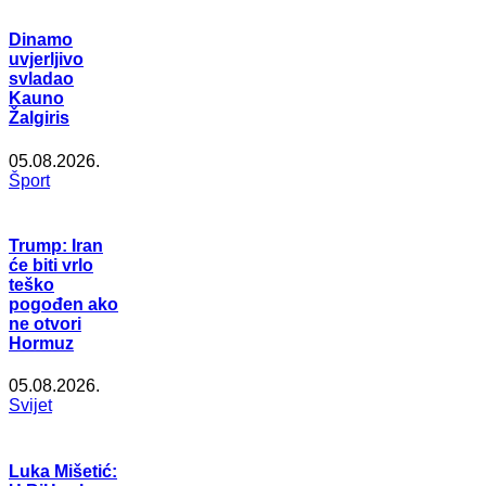
Dinamo
uvjerljivo
svladao
Kauno
Žalgiris
05.08.2026.
Šport
Trump: Iran
će biti vrlo
teško
pogođen ako
ne otvori
Hormuz
05.08.2026.
Svijet
Luka Mišetić: