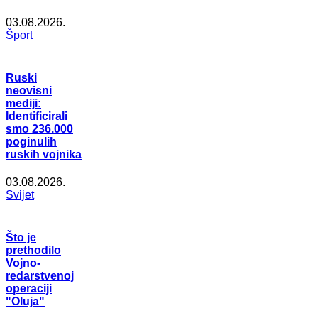
03.08.2026.
Šport
Ruski
neovisni
mediji:
Identificirali
smo 236.000
poginulih
ruskih vojnika
03.08.2026.
Svijet
Što je
prethodilo
Vojno-
redarstvenoj
operaciji
"Oluja"