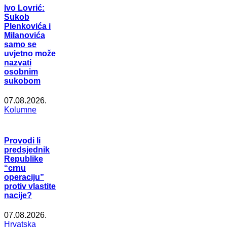
Ivo Lovrić:
Sukob
Plenkovića i
Milanovića
samo se
uvjetno može
nazvati
osobnim
sukobom
07.08.2026.
Kolumne
Provodi li
predsjednik
Republike
“crnu
operaciju”
protiv vlastite
nacije?
07.08.2026.
Hrvatska