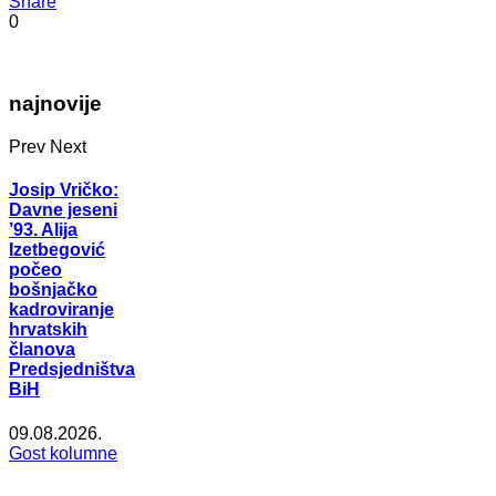
Share
0
najnovije
Prev
Next
Josip Vričko:
Davne jeseni
’93. Alija
Izetbegović
počeo
bošnjačko
kadroviranje
hrvatskih
članova
Predsjedništva
BiH
09.08.2026.
Gost kolumne