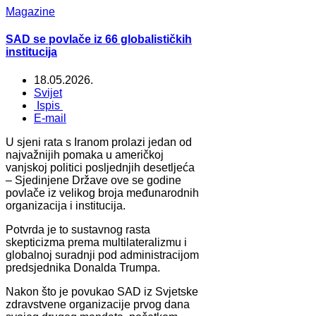
Magazine
SAD se povlače iz 66 globalističkih
institucija
18.05.2026.
Svijet
Ispis
E-mail
U sjeni rata s Iranom prolazi jedan od
najvažnijih pomaka u američkoj
vanjskoj politici posljednjih desetljeća
– Sjedinjene Države ove se godine
povlače iz velikog broja međunarodnih
organizacija i institucija.
Potvrda je to sustavnog rasta
skepticizma prema multilateralizmu i
globalnoj suradnji pod administracijom
predsjednika Donalda Trumpa.
Nakon što je povukao SAD iz Svjetske
zdravstvene organizacije prvog dana