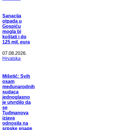
Sanacija
otpada u
Gospiću
mogla bi
koštati i do
125 mil. eura
07.08.2026.
Hrvatska
Mišetić: Svih
osam
međunarodnih
sudaca
jednoglasno
je utvrdilo da
se
Tuđmanova
izjava
odnosila na
srpske snage