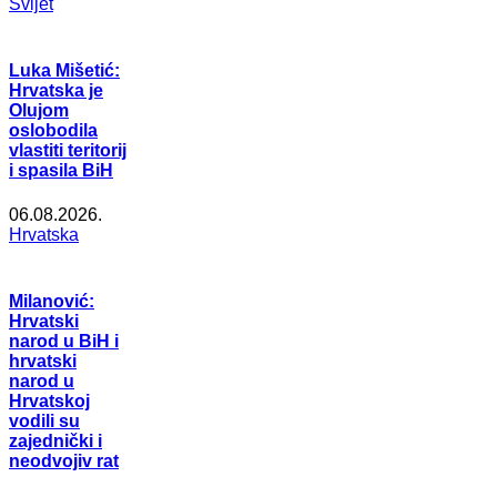
Svijet
Luka Mišetić:
Hrvatska je
Olujom
oslobodila
vlastiti teritorij
i spasila BiH
06.08.2026.
Hrvatska
Milanović:
Hrvatski
narod u BiH i
hrvatski
narod u
Hrvatskoj
vodili su
zajednički i
neodvojiv rat