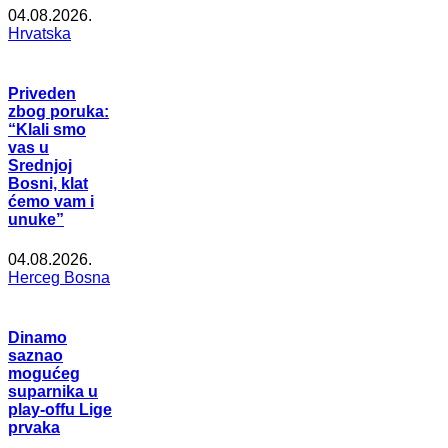
04.08.2026.
Hrvatska
Priveden
zbog poruka:
“Klali smo
vas u
Srednjoj
Bosni, klat
ćemo vam i
unuke”
04.08.2026.
Herceg Bosna
Dinamo
saznao
mogućeg
suparnika u
play-offu Lige
prvaka