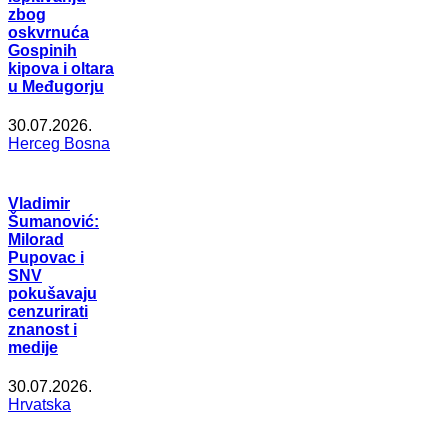
zbog
oskvrnuća
Gospinih
kipova i oltara
u Međugorju
30.07.2026.
Herceg Bosna
Vladimir
Šumanović:
Milorad
Pupovac i
SNV
pokušavaju
cenzurirati
znanost i
medije
30.07.2026.
Hrvatska