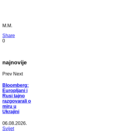
M.M.
Share
0
najnovije
Prev
Next
Bloomberg:
Europljani i
Rusi tajno
razgovarali o
miru u
Ukrajini
06.08.2026.
Svijet