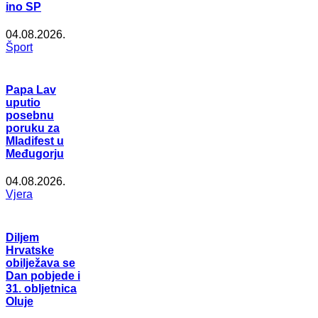
ino SP
04.08.2026.
Šport
Papa Lav
uputio
posebnu
poruku za
Mladifest u
Međugorju
04.08.2026.
Vjera
Diljem
Hrvatske
obilježava se
Dan pobjede i
31. obljetnica
Oluje