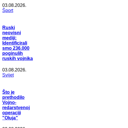
03.08.2026.
Šport
Ruski
neovisni
mediji:
Identificirali
smo 236.000
poginulih
ruskih vojnika
03.08.2026.
Svijet
Što je
prethodilo
Vojno-
redarstvenoj
operaciji
"Oluja"