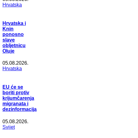
Hrvatska
Hrvatska i
Knin
ponosno
slave
obljetnicu
Oluje
05.08.2026.
Hrvatska
EU će se
boriti protiv
krijumčarenja
migranata i
dezinformacija
05.08.2026.
Svijet