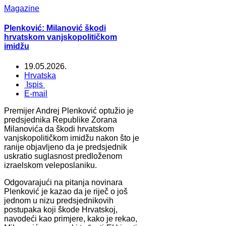
Magazine
Plenković: Milanović škodi
hrvatskom vanjskopolitičkom
imidžu
19.05.2026.
Hrvatska
Ispis
E-mail
Premijer Andrej Plenković optužio je
predsjednika Republike Zorana
Milanovića da škodi hrvatskom
vanjskopolitičkom imidžu nakon što je
ranije objavljeno da je predsjednik
uskratio suglasnost predloženom
izraelskom veleposlaniku.
Odgovarajući na pitanja novinara
Plenković je kazao da je riječ o još
jednom u nizu predsjednikovih
postupaka koji škode Hrvatskoj,
navodeći kao primjere, kako je rekao,