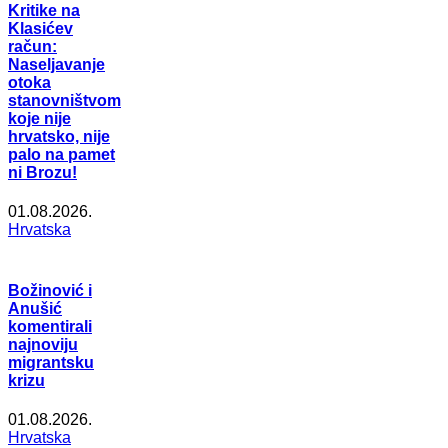
Kritike na
Klasićev
račun:
Naseljavanje
otoka
stanovništvom
koje nije
hrvatsko, nije
palo na pamet
ni Brozu!
01.08.2026.
Hrvatska
Božinović i
Anušić
komentirali
najnoviju
migrantsku
krizu
01.08.2026.
Hrvatska