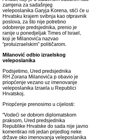
zamjena za sadašnjeg
veleposlanika Garyja Korena, stići će u
Hrvatsku krajem svibnja kao otpravnik
poslova, za što nije potrebno
odobrenje predsjednika, prenio je
ranije u ponedjeljak Times of Israel,
koji je Milanovića nazvao
“protuizraelskim” političarom.
Milanović odbio izraelskog
veleposlanika
Podsjetimo, Ured predsjednika
RH Zorana Milanovića p obavio je
priopćenje vezano uz imenovanje
veleposlanika Izraela u Republici
Hrvatskoj.
Priopćenje prenosimo u cijelosti:
“Vodeći se dobrom diplomatskom
praksom, Ured predsjednika
Republike Hrvatske do sada nije javno
komentirao niti jedan prijedlog neke
države oko imenovanja veleposlanika