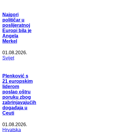
Najgori
političar u
poslijeratnoj
Europi bila je
Angela
Merkel
01.08.2026.
Svijet
Plenković s
21 europskim
liderom
poslao oštru
poruku zbog
zabrinjavajućih
događaja u
Ceuti
01.08.2026.
Hrvatska