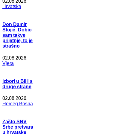
02.08.2026.
Hrvatska
Don Damir
Stojić: Dobio
sam takve
prijetnje, to je
strašno
02.08.2026.
Vjera
Izbori u BiH s
druge strane
02.08.2026.
Herceg Bosna
Zašto SNV
Srbe pretvara
u hrvatske