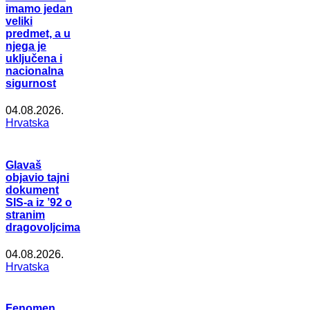
imamo jedan
veliki
predmet, a u
njega je
uključena i
nacionalna
sigurnost
04.08.2026.
Hrvatska
Glavaš
objavio tajni
dokument
SIS-a iz ’92 o
stranim
dragovoljcima
04.08.2026.
Hrvatska
Fenomen