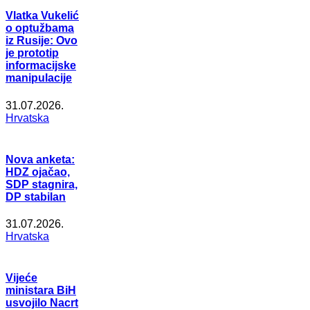
Vlatka Vukelić
o optužbama
iz Rusije: Ovo
je prototip
informacijske
manipulacije
31.07.2026.
Hrvatska
Nova anketa:
HDZ ojačao,
SDP stagnira,
DP stabilan
31.07.2026.
Hrvatska
Vijeće
ministara BiH
usvojilo Nacrt