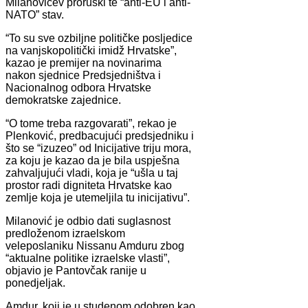
Milanovićev proruski te “anti-EU i anti-
NATO” stav.
“To su sve ozbiljne političke posljedice
na vanjskopolitički imidž Hrvatske”,
kazao je premijer na novinarima
nakon sjednice Predsjedništva i
Nacionalnog odbora Hrvatske
demokratske zajednice.
“O tome treba razgovarati”, rekao je
Plenković, predbacujući predsjedniku i
što se “izuzeo” od Inicijative triju mora,
za koju je kazao da je bila uspješna
zahvaljujući vladi, koja je “ušla u taj
prostor radi digniteta Hrvatske kao
zemlje koja je utemeljila tu inicijativu”.
Milanović je odbio dati suglasnost
predloženom izraelskom
veleposlaniku Nissanu Amduru zbog
“aktualne politike izraelske vlasti”,
objavio je Pantovčak ranije u
ponedjeljak.
Amdur, koji je u studenom odobren kao