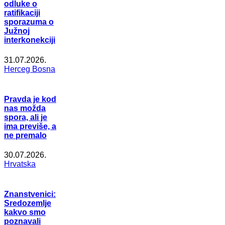
odluke o
ratifikaciji
sporazuma o
Južnoj
interkonekciji
31.07.2026.
Herceg Bosna
Pravda je kod
nas možda
spora, ali je
ima previše, a
ne premalo
30.07.2026.
Hrvatska
Znanstvenici:
Sredozemlje
kakvo smo
poznavali