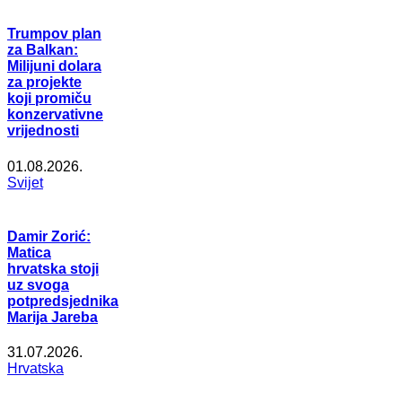
Trumpov plan
za Balkan:
Milijuni dolara
za projekte
koji promiču
konzervativne
vrijednosti
01.08.2026.
Svijet
Damir Zorić:
Matica
hrvatska stoji
uz svoga
potpredsjednika
Marija Jareba
31.07.2026.
Hrvatska