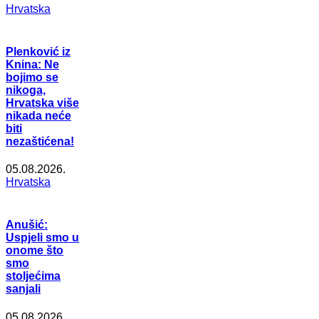
Hrvatska
Plenković iz
Knina: Ne
bojimo se
nikoga,
Hrvatska više
nikada neće
biti
nezaštićena!
05.08.2026.
Hrvatska
Anušić:
Uspjeli smo u
onome što
smo
stoljećima
sanjali
05.08.2026.