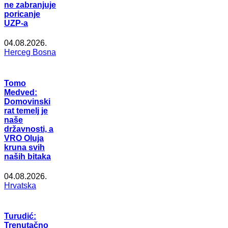
ne zabranjuje
poricanje
UZP-a
04.08.2026.
Herceg Bosna
Tomo
Medved:
Domovinski
rat temelj je
naše
državnosti, a
VRO Oluja
kruna svih
naših bitaka
04.08.2026.
Hrvatska
Turudić:
Trenutačno