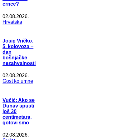
crnce?
02.08.2026.
Hrvatska
Josip Vričko:
5. kolovoza –
dan
bošnjačke
nezahvalnosti
02.08.2026.
Gost kolumne
Vučić: Ako se
Dunav spusti
još 30
centimetara,
gotovi smo
02.08.2026.