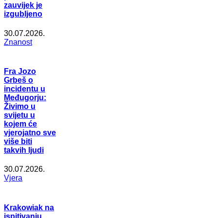
zauvijek je
izgubljeno
30.07.2026.
Znanost
Fra Jozo
Grbeš o
incidentu u
Međugorju:
Živimo u
svijetu u
kojem će
vjerojatno sve
više biti
takvih ljudi
30.07.2026.
Vjera
Krakowiak na
ispitivanju