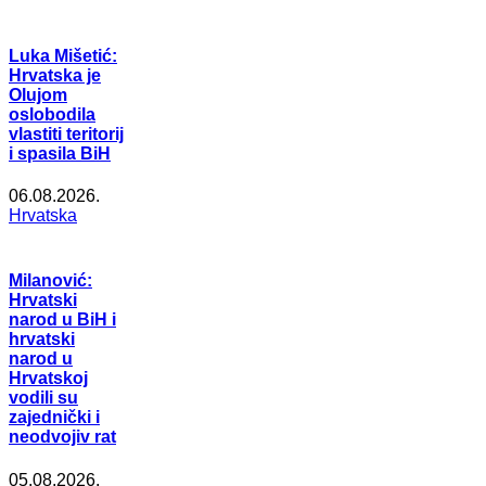
Luka Mišetić:
Hrvatska je
Olujom
oslobodila
vlastiti teritorij
i spasila BiH
06.08.2026.
Hrvatska
Milanović:
Hrvatski
narod u BiH i
hrvatski
narod u
Hrvatskoj
vodili su
zajednički i
neodvojiv rat
05.08.2026.