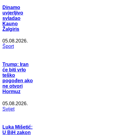
Dinamo
uvjerljivo
svladao
Kauno
Žalgiris
05.08.2026.
Šport
Trump: Iran
će biti vrlo
teško
pogođen ako
ne otvori
Hormuz
05.08.2026.
Svijet
Luka Mišetić:
U BiH zakon