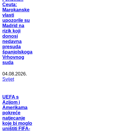
Ceuta:
Marokanske
vlasti
upozorile su
Madrid na
rizik koji
donosi
nedavna
presuda
španjolskoga
Vrhovnog
suda
04.08.2026.
Svijet
UEFA s
Azijom i
Amerikama
pokreće
natjecanje
koje bi moglo
uništiti FIFA-