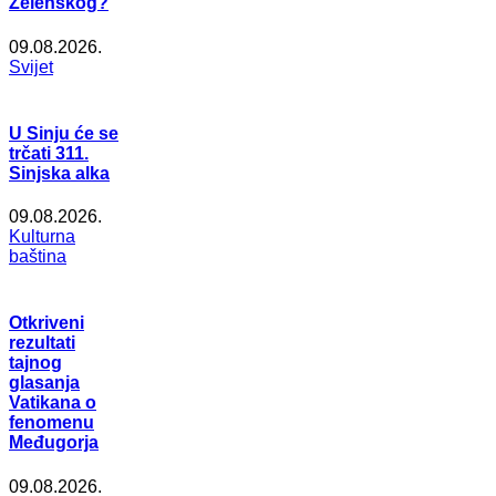
Zelenskog?
09.08.2026.
Svijet
U Sinju će se
trčati 311.
Sinjska alka
09.08.2026.
Kulturna
baština
Otkriveni
rezultati
tajnog
glasanja
Vatikana o
fenomenu
Međugorja
09.08.2026.