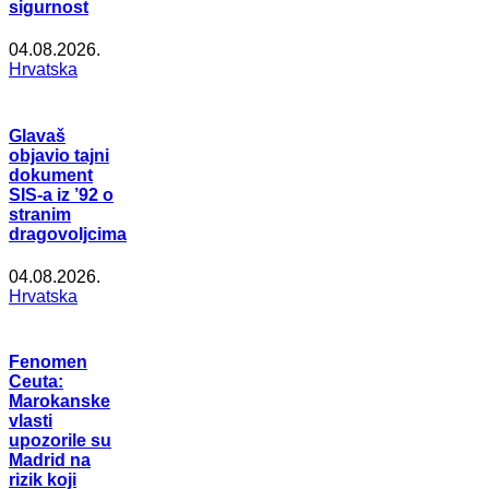
sigurnost
04.08.2026.
Hrvatska
Glavaš
objavio tajni
dokument
SIS-a iz ’92 o
stranim
dragovoljcima
04.08.2026.
Hrvatska
Fenomen
Ceuta:
Marokanske
vlasti
upozorile su
Madrid na
rizik koji