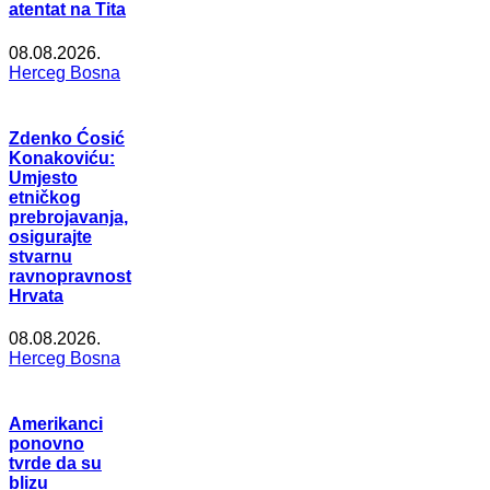
atentat na Tita
08.08.2026.
Herceg Bosna
Zdenko Ćosić
Konakoviću:
Umjesto
etničkog
prebrojavanja,
osigurajte
stvarnu
ravnopravnost
Hrvata
08.08.2026.
Herceg Bosna
Amerikanci
ponovno
tvrde da su
blizu