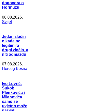
dogovora o
Hormuzu
08.08.2026.
Svijet
Jedan zločin
nikada ne
legitimira
drugi zločin, a
niti odmazdu
07.08.2026.
Herceg Bosna
Ivo Lovrić:
Sukob
Plenkovića i
Milanovića
samo se
uvjetno može
nazvati