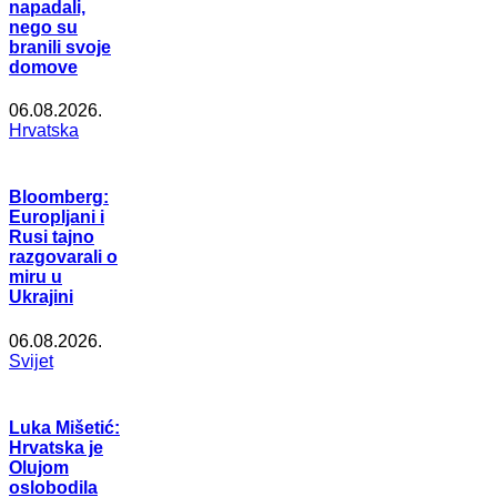
napadali,
nego su
branili svoje
domove
06.08.2026.
Hrvatska
Bloomberg:
Europljani i
Rusi tajno
razgovarali o
miru u
Ukrajini
06.08.2026.
Svijet
Luka Mišetić:
Hrvatska je
Olujom
oslobodila