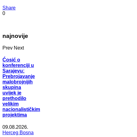
Share
0
najnovije
Prev
Next
Ćosić o
konferenciji u
Sarajevu:
Prebrojavanje
malobrojnijih
skupina
uvijek je
prethodilo
velikim
nacionalističkim
projektima
09.08.2026.
Herceg Bosna