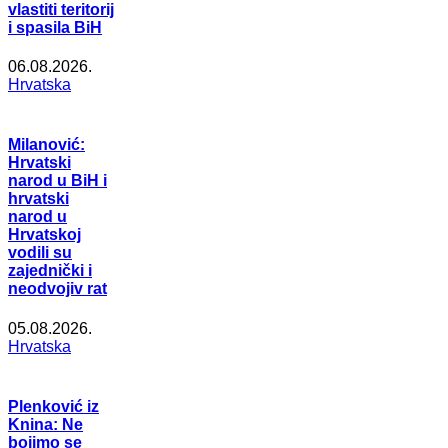
vlastiti teritorij
i spasila BiH
06.08.2026.
Hrvatska
Milanović:
Hrvatski
narod u BiH i
hrvatski
narod u
Hrvatskoj
vodili su
zajednički i
neodvojiv rat
05.08.2026.
Hrvatska
Plenković iz
Knina: Ne
bojimo se