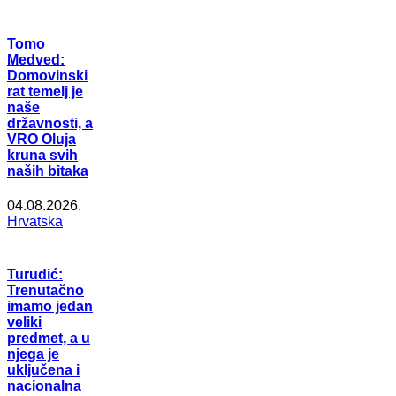
Tomo
Medved:
Domovinski
rat temelj je
naše
državnosti, a
VRO Oluja
kruna svih
naših bitaka
04.08.2026.
Hrvatska
Turudić:
Trenutačno
imamo jedan
veliki
predmet, a u
njega je
uključena i
nacionalna