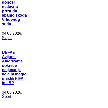
donosi
nedavna
presuda
španjolskoga
Vrhovnog
suda
04.08.2026.
Svijet
UEFA s
Azijom i
Amerikama
pokreće
natjecanje
koje bi moglo
uništiti FIFA-
ino SP
04.08.2026.
Šport