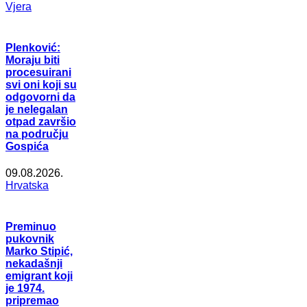
Vjera
Plenković:
Moraju biti
procesuirani
svi oni koji su
odgovorni da
je nelegalan
otpad završio
na području
Gospića
09.08.2026.
Hrvatska
Preminuo
pukovnik
Marko Stipić,
nekadašnji
emigrant koji
je 1974.
pripremao