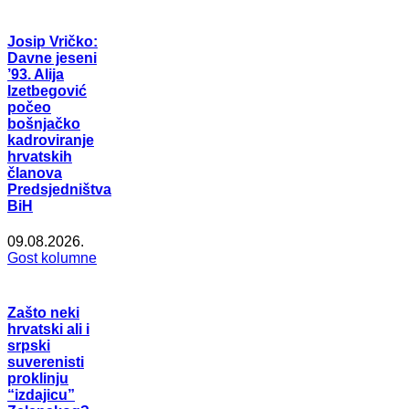
Josip Vričko:
Davne jeseni
’93. Alija
Izetbegović
počeo
bošnjačko
kadroviranje
hrvatskih
članova
Predsjedništva
BiH
09.08.2026.
Gost kolumne
Zašto neki
hrvatski ali i
srpski
suverenisti
proklinju
“izdajicu”