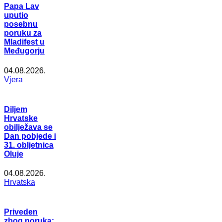
Papa Lav
uputio
posebnu
poruku za
Mladifest u
Međugorju
04.08.2026.
Vjera
Diljem
Hrvatske
obilježava se
Dan pobjede i
31. obljetnica
Oluje
04.08.2026.
Hrvatska
Priveden
zbog poruka: