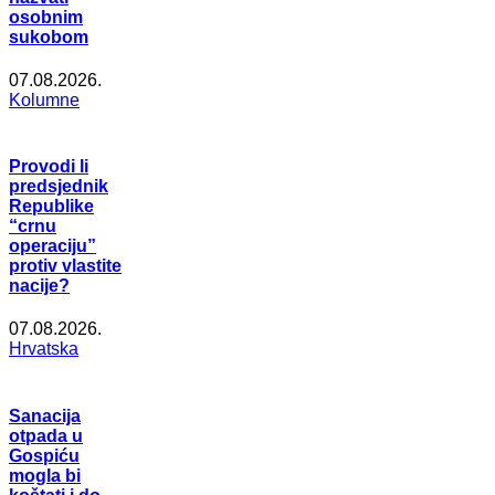
osobnim
sukobom
07.08.2026.
Kolumne
Provodi li
predsjednik
Republike
“crnu
operaciju”
protiv vlastite
nacije?
07.08.2026.
Hrvatska
Sanacija
otpada u
Gospiću
mogla bi