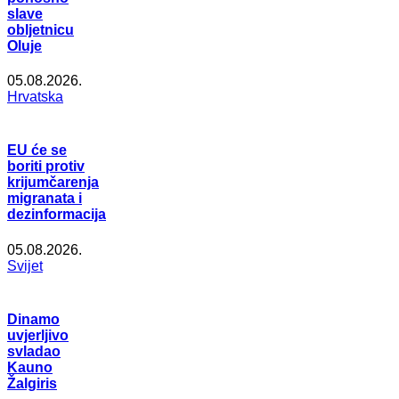
slave
obljetnicu
Oluje
05.08.2026.
Hrvatska
EU će se
boriti protiv
krijumčarenja
migranata i
dezinformacija
05.08.2026.
Svijet
Dinamo
uvjerljivo
svladao
Kauno
Žalgiris