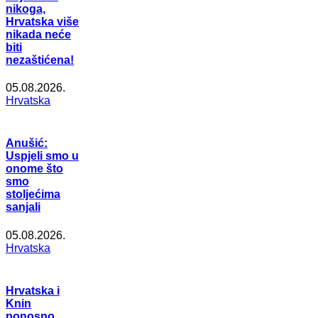
nikoga,
Hrvatska više
nikada neće
biti
nezaštićena!
05.08.2026.
Hrvatska
Anušić:
Uspjeli smo u
onome što
smo
stoljećima
sanjali
05.08.2026.
Hrvatska
Hrvatska i
Knin
ponosno