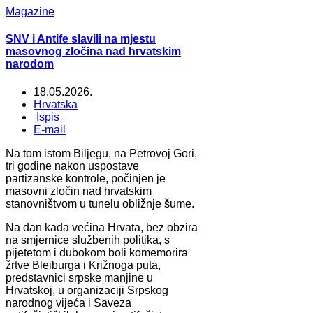
Magazine
SNV i Antife slavili na mjestu
masovnog zločina nad hrvatskim
narodom
18.05.2026.
Hrvatska
Ispis
E-mail
Na tom istom Biljegu, na Petrovoj Gori,
tri godine nakon uspostave
partizanske kontrole, počinjen je
masovni zločin nad hrvatskim
stanovništvom u tunelu obližnje šume.
Na dan kada većina Hrvata, bez obzira
na smjernice službenih politika, s
pijetetom i dubokom boli komemorira
žrtve Bleiburga i Križnoga puta,
predstavnici srpske manjine u
Hrvatskoj, u organizaciji Srpskog
narodnog vijeća i Saveza