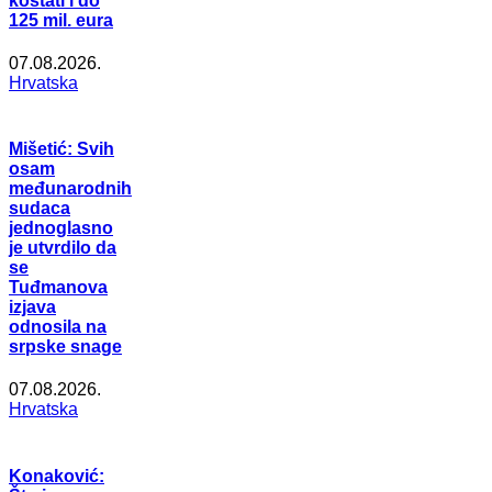
koštati i do
125 mil. eura
07.08.2026.
Hrvatska
Mišetić: Svih
osam
međunarodnih
sudaca
jednoglasno
je utvrdilo da
se
Tuđmanova
izjava
odnosila na
srpske snage
07.08.2026.
Hrvatska
Konaković: