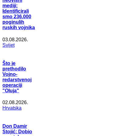
neovisni
mediji:
Identificirali
smo 236.000
poginulih
ruskih vojnika
03.08.2026.
Svijet
Što je
prethodilo
Vojno-
redarstvenoj
operaciji
"Oluja"
02.08.2026.
Hrvatska
Don Damir
Stojić: Dobio