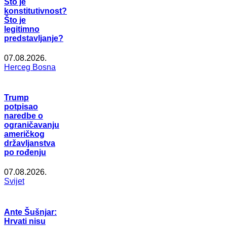
Što je
konstitutivnost?
Što je
legitimno
predstavljanje?
07.08.2026.
Herceg Bosna
Trump
potpisao
naredbe o
ograničavanju
američkog
državljanstva
po rođenju
07.08.2026.
Svijet
Ante Šušnjar:
Hrvati nisu