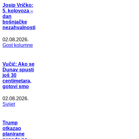
Josip Vričko:
5. kolovoza –
dan
bošnjačke
nezahvalnosti
02.08.2026.
Gost kolumne
Vučić: Ako se
Dunav spusti
još 30
centimetara,
gotovi smo
02.08.2026.
Svijet
Trump
otkazao
planirane