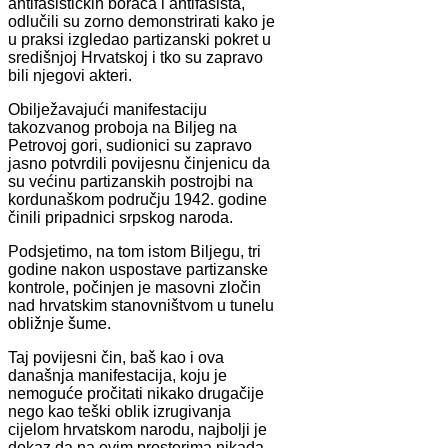
antifašističkih boraca i antifašista,
odlučili su zorno demonstrirati kako je
u praksi izgledao partizanski pokret u
središnjoj Hrvatskoj i tko su zapravo
bili njegovi akteri.
Obilježavajući manifestaciju
takozvanog proboja na Biljeg na
Petrovoj gori, sudionici su zapravo
jasno potvrdili povijesnu činjenicu da
su većinu partizanskih postrojbi na
kordunaškom području 1942. godine
činili pripadnici srpskog naroda.
Podsjetimo, na tom istom Biljegu, tri
godine nakon uspostave partizanske
kontrole, počinjen je masovni zločin
nad hrvatskim stanovništvom u tunelu
obližnje šume.
Taj povijesni čin, baš kao i ova
današnja manifestacija, koju je
nemoguće pročitati nikako drugačije
nego kao teški oblik izrugivanja
cijelom hrvatskom narodu, najbolji je
dokaz da na ovim prostorima nikada