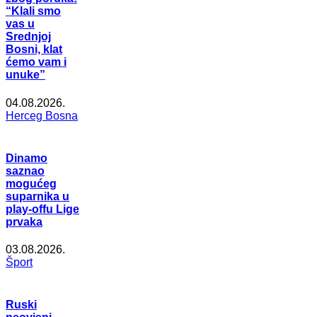
“Klali smo
vas u
Srednjoj
Bosni, klat
ćemo vam i
unuke”
04.08.2026.
Herceg Bosna
Dinamo
saznao
mogućeg
suparnika u
play-offu Lige
prvaka
03.08.2026.
Šport
Ruski