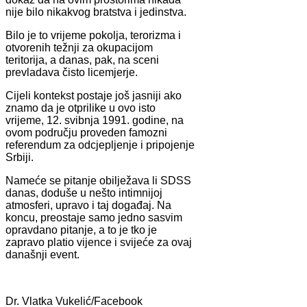
nije bilo nikakvog bratstva i jedinstva.
Bilo je to vrijeme pokolja, terorizma i
otvorenih težnji za okupacijom
teritorija, a danas, pak, na sceni
prevladava čisto licemjerje.
Cijeli kontekst postaje još jasniji ako
znamo da je otprilike u ovo isto
vrijeme, 12. svibnja 1991. godine, na
ovom području proveden famozni
referendum za odcjepljenje i pripojenje
Srbiji.
Nameće se pitanje obilježava li SDSS
danas, doduše u nešto intimnijoj
atmosferi, upravo i taj događaj. Na
koncu, preostaje samo jedno sasvim
opravdano pitanje, a to je tko je
zapravo platio vijence i svijeće za ovaj
današnji event.
Dr. Vlatka Vukelić/Facebook