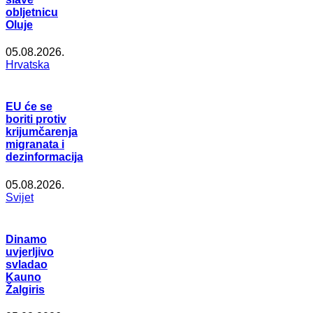
obljetnicu
Oluje
05.08.2026.
Hrvatska
EU će se
boriti protiv
krijumčarenja
migranata i
dezinformacija
05.08.2026.
Svijet
Dinamo
uvjerljivo
svladao
Kauno
Žalgiris