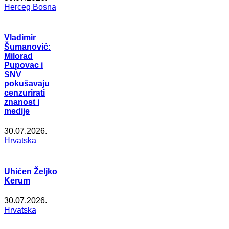
Herceg Bosna
Vladimir
Šumanović:
Milorad
Pupovac i
SNV
pokušavaju
cenzurirati
znanost i
medije
30.07.2026.
Hrvatska
Uhićen Željko
Kerum
30.07.2026.
Hrvatska