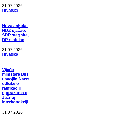
31.07.2026.
Hrvatska
Nova anketa:
HDZ ojačao,
SDP stagnira,
DP stabilan
31.07.2026.
Hrvatska
Vijeće
ministara BiH
usvojilo Nacrt
odluke o
ratifikaciji
sporazuma o
Južnoj
interkonekciji
31.07.2026.