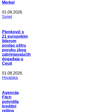
Merkel
01.08.2026.
Svijet
Plenković s
21 europskim
liderom
poslao oštru
poruku zbog
zabrinjavajućih
događaja u
Ceuti
01.08.2026.
Hrvatska
Agencija
Fitch
potvrdila
kreditni
rejting