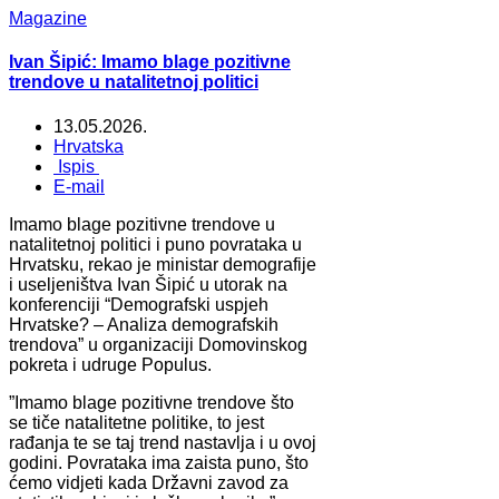
Magazine
Ivan Šipić: Imamo blage pozitivne
trendove u natalitetnoj politici
13.05.2026.
Hrvatska
Ispis
E-mail
Imamo blage pozitivne trendove u
natalitetnoj politici i puno povrataka u
Hrvatsku, rekao je ministar demografije
i useljeništva Ivan Šipić u utorak na
konferenciji “Demografski uspjeh
Hrvatske? – Analiza demografskih
trendova” u organizaciji Domovinskog
pokreta i udruge Populus.
”Imamo blage pozitivne trendove što
se tiče natalitetne politike, to jest
rađanja te se taj trend nastavlja i u ovoj
godini. Povrataka ima zaista puno, što
ćemo vidjeti kada Državni zavod za