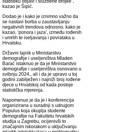
statistiku objavi i službene brojke”,
kazao je Šipić.
Dodao je i kako je iznimno važno da
se nastavi borba u zaustavljanju
negativnih trendova odnosno, kako je
kazao, ‘ponora i jaza’, između rođenih
i umrlih te iseljavanja i povrataka u
Hrvatsku.
Državni tajnik u Ministarstvu
demografije i useljeništva Mladen
Barać istaknuo je da je Ministarstvo
demografije i useljeništva osnovano u
svibnju 2024., ali i da je upravo u toj
godini zabilježen i najniži broj rođene
djece u Hrvatskoj od kada postoje
statistička mjerenja.
Napomenuo je da je i konferencija
organizirana u suradnji s udrugom
Populus koja okuplja studente
demografije na Fakultetu hrvatskih
studija u Zagrebu, ocijenivši to
značajnim iskorakom u uključivanju
mladih intelektualaca u problematiku