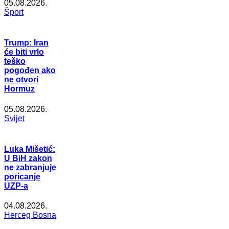
05.08.2026.
Šport
Trump: Iran
će biti vrlo
teško
pogođen ako
ne otvori
Hormuz
05.08.2026.
Svijet
Luka Mišetić:
U BiH zakon
ne zabranjuje
poricanje
UZP-a
04.08.2026.
Herceg Bosna