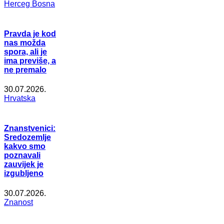
Herceg Bosna
Pravda je kod
nas možda
spora, ali je
ima previše, a
ne premalo
30.07.2026.
Hrvatska
Znanstvenici:
Sredozemlje
kakvo smo
poznavali
zauvijek je
izgubljeno
30.07.2026.
Znanost