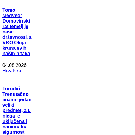
Tomo
Medved:
Domovinski
rat temelj je
naše
državnosti, a
VRO Oluja
kruna svih
naših bitaka
04.08.2026.
Hrvatska
Turudić:
Trenutačno
imamo jedan
veliki
predmet, a u
njega je
uključena i
nacionalna
sigurnost