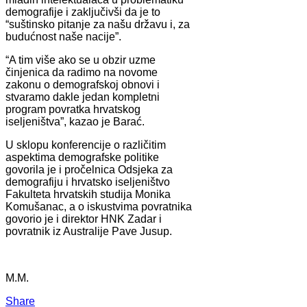
demografije i zaključivši da je to
“suštinsko pitanje za našu državu i, za
budućnost naše nacije”.
“A tim više ako se u obzir uzme
činjenica da radimo na novome
zakonu o demografskoj obnovi i
stvaramo dakle jedan kompletni
program povratka hrvatskog
iseljeništva”, kazao je Barać.
U sklopu konferencije o različitim
aspektima demografske politike
govorila je i pročelnica Odsjeka za
demografiju i hrvatsko iseljeništvo
Fakulteta hrvatskih studija Monika
Komušanac, a o iskustvima povratnika
govorio je i direktor HNK Zadar i
povratnik iz Australije Pave Jusup.
M.M.
Share