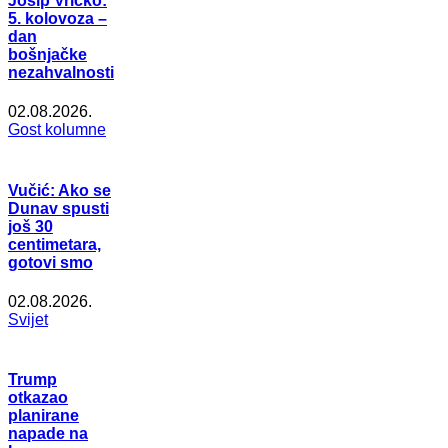
Josip Vričko:
5. kolovoza –
dan
bošnjačke
nezahvalnosti
02.08.2026.
Gost kolumne
Vučić: Ako se
Dunav spusti
još 30
centimetara,
gotovi smo
02.08.2026.
Svijet
Trump
otkazao
planirane
napade na