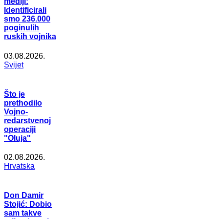
mediji:
Identificirali
smo 236.000
poginulih
ruskih vojnika
03.08.2026.
Svijet
Što je
prethodilo
Vojno-
redarstvenoj
operaciji
"Oluja"
02.08.2026.
Hrvatska
Don Damir
Stojić: Dobio
sam takve