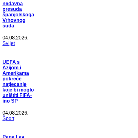
nedavna
presuda
španjolskoga
Vrhovnog
suda
04.08.2026.
Svijet
UEFA s
Azijom i
Amerikama
pokreće
natjecanje
koje bi moglo
uništiti FIFA-
ino SP
04.08.2026.
Šport
Papa Lav