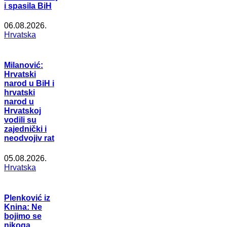
i spasila BiH
06.08.2026.
Hrvatska
Milanović:
Hrvatski
narod u BiH i
hrvatski
narod u
Hrvatskoj
vodili su
zajednički i
neodvojiv rat
05.08.2026.
Hrvatska
Plenković iz
Knina: Ne
bojimo se
nikoga,