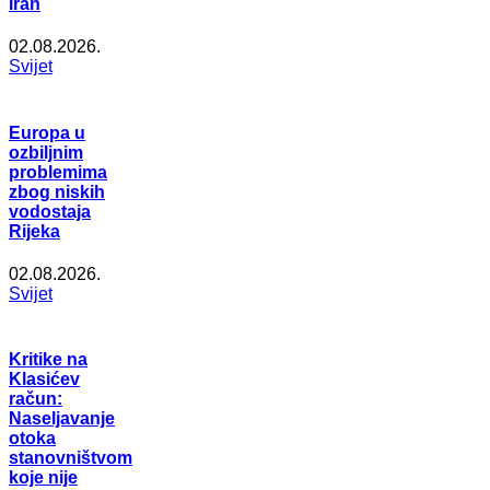
Iran
02.08.2026.
Svijet
Europa u
ozbiljnim
problemima
zbog niskih
vodostaja
Rijeka
02.08.2026.
Svijet
Kritike na
Klasićev
račun:
Naseljavanje
otoka
stanovništvom
koje nije