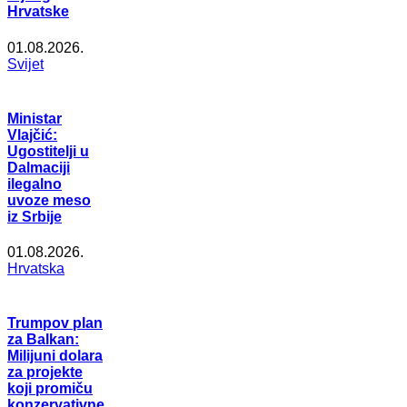
Hrvatske
01.08.2026.
Svijet
Ministar
Vlajčić:
Ugostitelji u
Dalmaciji
ilegalno
uvoze meso
iz Srbije
01.08.2026.
Hrvatska
Trumpov plan
za Balkan:
Milijuni dolara
za projekte
koji promiču
konzervativne