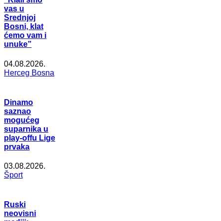
vas u
Srednjoj
Bosni, klat
ćemo vam i
unuke”
04.08.2026.
Herceg Bosna
Dinamo
saznao
mogućeg
suparnika u
play-offu Lige
prvaka
03.08.2026.
Šport
Ruski
neovisni