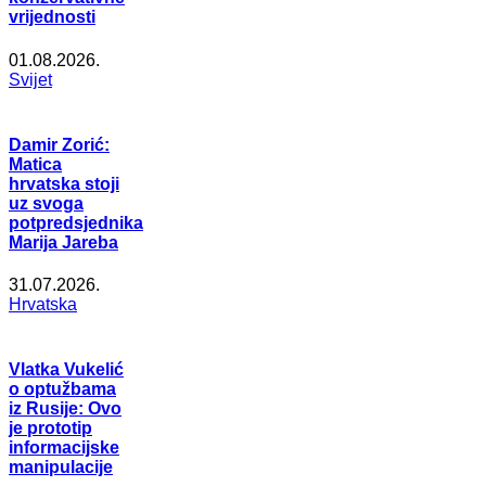
vrijednosti
01.08.2026.
Svijet
Damir Zorić:
Matica
hrvatska stoji
uz svoga
potpredsjednika
Marija Jareba
31.07.2026.
Hrvatska
Vlatka Vukelić
o optužbama
iz Rusije: Ovo
je prototip
informacijske
manipulacije