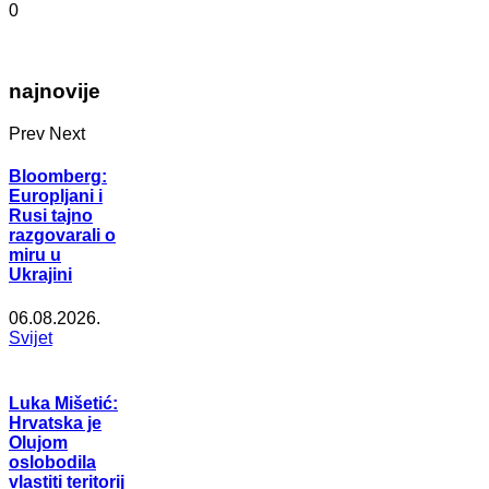
0
najnovije
Prev
Next
Bloomberg:
Europljani i
Rusi tajno
razgovarali o
miru u
Ukrajini
06.08.2026.
Svijet
Luka Mišetić:
Hrvatska je
Olujom
oslobodila
vlastiti teritorij