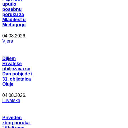
uputio
posebnu
poruku za
Mladifest u
Međugorju
04.08.2026.
Vjera
Diljem
Hrvatske
obilježava se
Dan pobjede i
31. obljetnica
Oluje
04.08.2026.
Hrvatska
Priveden
zbog poruka:
“Klali smo