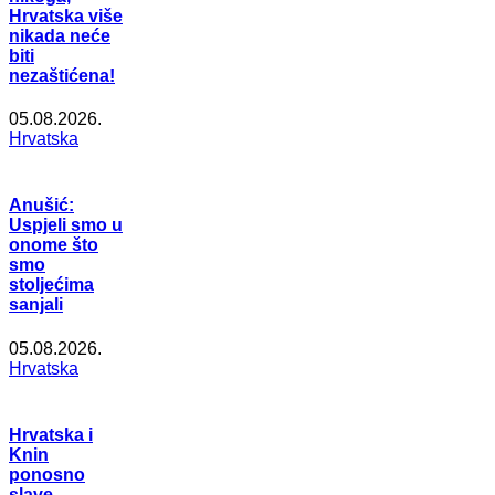
Hrvatska više
nikada neće
biti
nezaštićena!
05.08.2026.
Hrvatska
Anušić:
Uspjeli smo u
onome što
smo
stoljećima
sanjali
05.08.2026.
Hrvatska
Hrvatska i
Knin
ponosno
slave