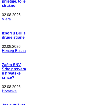
prijetnje, to je
strašno
02.08.2026.
Vjera
Izbori u BiH s
druge strane
02.08.2026.
Herceg Bosna
Zašto SNV
Srbe pretvara
u hrvatske
crnce?
02.08.2026.
Hrvatska