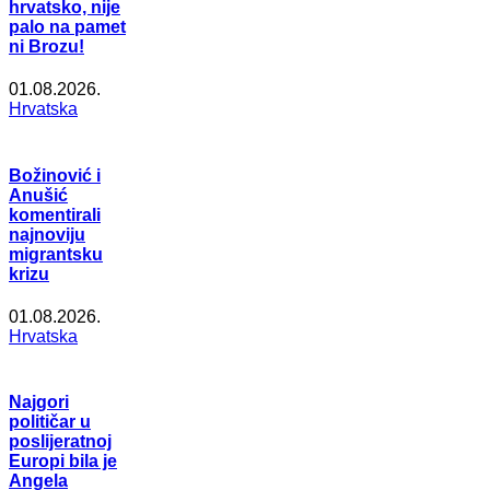
hrvatsko, nije
palo na pamet
ni Brozu!
01.08.2026.
Hrvatska
Božinović i
Anušić
komentirali
najnoviju
migrantsku
krizu
01.08.2026.
Hrvatska
Najgori
političar u
poslijeratnoj
Europi bila je
Angela