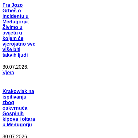
Fra Jozo
Grbeš o
incidentu u
Međugorju:
Živimo u
svijetu u
kojem će
vjerojatno sve
više biti
takvih ljudi
30.07.2026.
Vjera
Krakowiak na
ispitivanju
zbog
oskvrnuća
Gospinih
kipova i oltara
u Međugorju
30.07.2026.