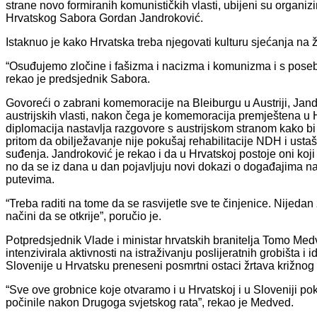
strane novo formiranih komunističkih vlasti, ubijeni su organi
Hrvatskog Sabora Gordan Jandroković.
Istaknuo je kako Hrvatska treba njegovati kulturu sjećanja na žr
“Osuđujemo zločine i fašizma i nacizma i komunizma i s posebni
rekao je predsjednik Sabora.
Govoreći o zabrani komemoracije na Bleiburgu u Austriji, Jandro
austrijskih vlasti, nakon čega je komemoracija premještena u 
diplomacija nastavlja razgovore s austrijskom stranom kako bi 
pritom da obilježavanje nije pokušaj rehabilitacije NDH i usta
suđenja. Jandroković je rekao i da u Hrvatskoj postoje oni koji 
no da se iz dana u dan pojavljuju novi dokazi o događajima na
putevima.
“Treba raditi na tome da se rasvijetle sve te činjenice. Nijedan 
načini da se otkrije”, poručio je.
Potpredsjednik Vlade i ministar hrvatskih branitelja Tomo Med
intenzivirala aktivnosti na istraživanju poslijeratnih grobišta i 
Slovenije u Hrvatsku preneseni posmrtni ostaci žrtava križnog 
“Sve ove grobnice koje otvaramo i u Hrvatskoj i u Sloveniji pok
počinile nakon Drugoga svjetskog rata”, rekao je Medved.