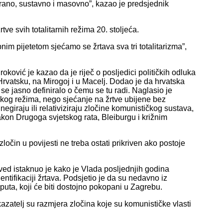
zirano, sustavno i masovno”, kazao je predsjednik
tve svih totalitarnih režima 20. stoljeća.
m pijetetom sjećamo se žrtava sva tri totalitarizma”,
ković je kazao da je riječ o posljedici političkih odluka
Hrvatsku, na Mirogoj i u Macelj. Dodao je da hrvatska
se jasno definiralo o čemu se tu radi. Naglasio je
škog režima, nego sjećanje na žrtve ubijene bez
negiraju ili relativiziraju zločine komunističkog sustava,
kon Drugoga svjetskog rata, Bleiburgu i križnim
zločin u povijesti ne treba ostati prikriven ako postoje
ved istaknuo je kako je Vlada posljednjih godina
identifikaciji žrtava. Podsjetio je da su nedavno iz
puta, koji će biti dostojno pokopani u Zagrebu.
azatelj su razmjera zločina koje su komunističke vlasti