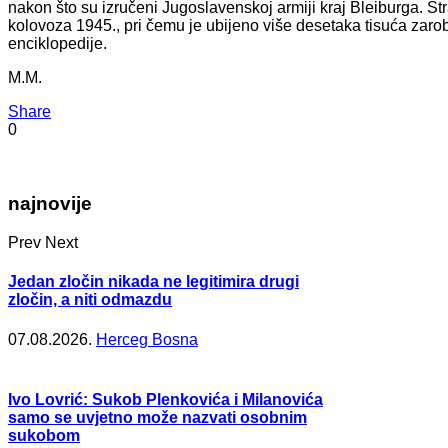
nakon što su izručeni Jugoslavenskoj armiji kraj Bleiburga. St
kolovoza 1945., pri čemu je ubijeno više desetaka tisuća zarobl
enciklopedije.
M.M.
Share
0
najnovije
Prev
Next
Jedan zločin nikada ne legitimira drugi
zločin, a niti odmazdu
07.08.2026.
Herceg Bosna
Ivo Lovrić: Sukob Plenkovića i Milanovića
samo se uvjetno može nazvati osobnim
sukobom