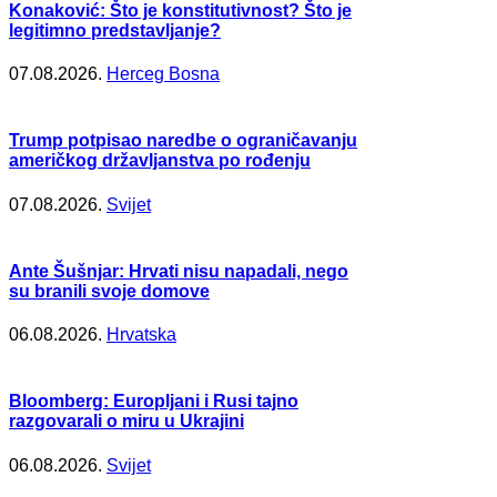
Konaković: Što je konstitutivnost? Što je
legitimno predstavljanje?
07.08.2026.
Herceg Bosna
Trump potpisao naredbe o ograničavanju
američkog državljanstva po rođenju
07.08.2026.
Svijet
Ante Šušnjar: Hrvati nisu napadali, nego
su branili svoje domove
06.08.2026.
Hrvatska
Bloomberg: Europljani i Rusi tajno
razgovarali o miru u Ukrajini
06.08.2026.
Svijet