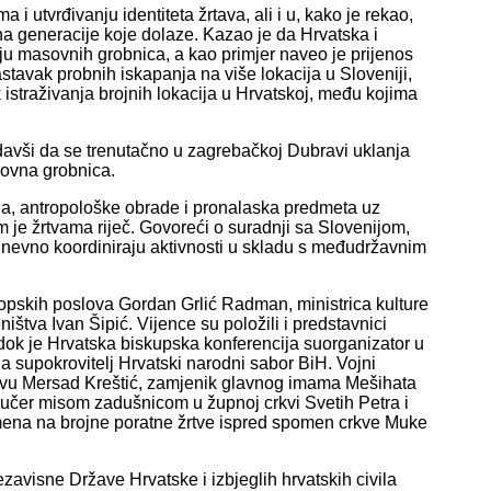
i utvrđivanju identiteta žrtava, ali i u, kako je rekao,
na generacije koje dolaze. Kazao je da Hrvatska i
nju masovnih grobnica, a kao primjer naveo je prijenos
stavak probnih iskapanja na više lokacija u Sloveniji,
istraživanja brojnih lokacija u Hrvatskoj, među kojima
davši da se trenutačno u zagrebačkoj Dubravi uklanja
sovna grobnica.
ija, antropološke obrade i pronalaska predmeta uz
m je žrtvama riječ. Govoreći o suradnji sa Slovenijom,
dnevno koordiniraju aktivnosti u skladu s međudržavnim
ropskih poslova Gordan Grlić Radman, ministrica kulture
ištva Ivan Šipić. Vijence su položili i predstavnici
ok je Hrvatska biskupska konferencija suorganizator u
 a supokrovitelj Hrvatski narodni sabor BiH. Vojni
dovu Mersad Kreštić, zamjenik glavnog imama Mešihata
učer misom zadušnicom u župnoj crkvi Svetih Petra i
mena na brojne poratne žrtve ispred spomen crkve Muke
zavisne Države Hrvatske i izbjeglih hrvatskih civila