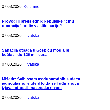
07.08.2026.
Kolumne
Provodi li predsjednik Republike “crnu
operaciju” protiv vlastite nacije?
07.08.2026.
Hrvatska
Sanacija otpada u Gospiću mogla bi
koštati i do 125 mil. eura
07.08.2026.
Hrvatska
Mišetić: Svih osam međunarodnih sudaca
jednoglasno je utvrdilo da se Tuđmanova
izjava odnosila na srpske snage
07.08.2026.
Hrvatska