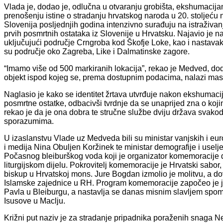
Vlada je, dodao je, odlučna u otvaranju grobišta, ekshumacijama 
prenošenju istine o stradanju hrvatskog naroda u 20. stoljeću 
Slovenija posljednjih godina intenzivno surađuju na istraživa
prvih posmrtnih ostataka iz Slovenije u Hrvatsku. Najavio je na
uključujući područje Crngroba kod Škofje Loke, kao i nastavak 
su područje oko Zagreba, Like i Dalmatinske zagore.
“Imamo više od 500 markiranih lokacija”, rekao je Medved, do
objekt ispod kojeg se, prema dostupnim podacima, nalazi ma
Naglasio je kako se identitet žrtava utvrđuje nakon ekshumac
posmrtne ostatke, odbacivši tvrdnje da se unaprijed zna o koji
rekao je da je ona dobra te stručne službe dviju država svako
sporazumima.
U izaslanstvu Vlade uz Medveda bili su ministar vanjskih i eu
i medija Nina Obuljen Koržinek te ministar demografije i useljen
Počasnog bleiburškog voda koji je organizator komemoracije d
liturgijskom dijelu. Pokrovitelj komemoracije je Hrvatski sabor,
biskup u Hrvatskoj mons. Jure Bogdan izmolio je molitvu, a 
Islamske zajednice u RH. Program komemoracije započeo je j
Pavla u Bleiburgu, a nastavlja se danas misnim slavljem spo
Isusove u Maclju.
Križni put naziv je za stradanje pripadnika poraženih snaga Ne