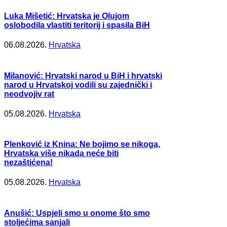
Luka Mišetić: Hrvatska je Olujom
oslobodila vlastiti teritorij i spasila BiH
06.08.2026.
Hrvatska
Milanović: Hrvatski narod u BiH i hrvatski
narod u Hrvatskoj vodili su zajednički i
neodvojiv rat
05.08.2026.
Hrvatska
Plenković iz Knina: Ne bojimo se nikoga,
Hrvatska više nikada neće biti
nezaštićena!
05.08.2026.
Hrvatska
Anušić: Uspjeli smo u onome što smo
stoljećima sanjali