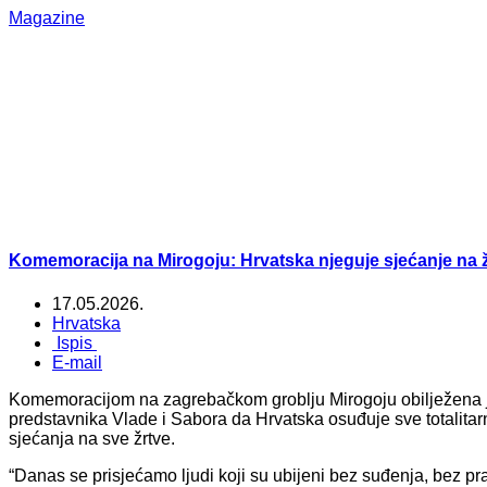
Magazine
Komemoracija na Mirogoju: Hrvatska njeguje sjećanje na ž
17.05.2026.
Hrvatska
Ispis
E-mail
Komemoracijom na zagrebačkom groblju Mirogoju obilježena je
predstavnika Vlade i Sabora da Hrvatska osuđuje sve totalitarn
sjećanja na sve žrtve.
“Danas se prisjećamo ljudi koji su ubijeni bez suđenja, bez pra