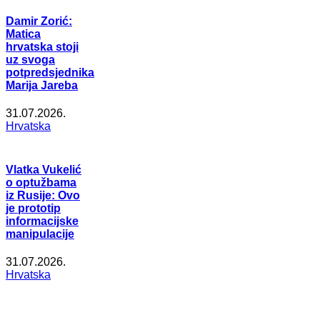
Damir Zorić:
Matica
hrvatska stoji
uz svoga
potpredsjednika
Marija Jareba
31.07.2026.
Hrvatska
Vlatka Vukelić
o optužbama
iz Rusije: Ovo
je prototip
informacijske
manipulacije
31.07.2026.
Hrvatska