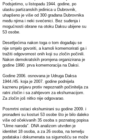
Podsjetimo, u listopadu 1944. godine, po
ulasku partizanskih jedinica u Dubrovnik,
uhapšeno je više od 300 građana Dubrovnika
među njima i neki svećenici. Bez suđenja i
mogućnosti obrane na otoku Daksu ubijene su
53 osobe.
Desetljećima nakon toga o tom događaju se
nije smjelo govoriti, a kamoli komemorirati ga i
tražiti odgovornost onih koji su zločin počinili.
Nakon demokratskih promjena organizirana je
godine 1990. prva komemoracija na Daksi.
Godine 2006. osnovana je Udruga Daksa
1944./45. koja je 2007. godine podnijela
kaznenu prijavu protiv nepoznatih počinitelja za
ratni zločin i sa zahtjevom za ekshumacijom.
Za zločin još nitko nije odgovarao.
Posmrtni ostaci ekshumirani su godine 2009. i
pronađeni su kosturi 53 osobe što je bilo daleko
više od očekivanih 35 osoba s poznatog popisa
"Uime naroda". DNA analizom utvrđen je
identitet 18 osoba, a za 26 osoba, na temelju
podataka i dokumenata sa sigurnošću se može