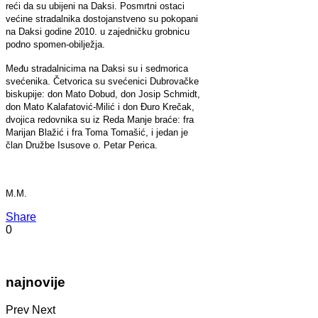
reći da su ubijeni na Daksi. Posmrtni ostaci
većine stradalnika dostojanstveno su pokopani
na Daksi godine 2010. u zajedničku grobnicu
podno spomen-obilježja.
Među stradalnicima na Daksi su i sedmorica
svećenika. Četvorica su svećenici Dubrovačke
biskupije: don Mato Dobud, don Josip Schmidt,
don Mato Kalafatović-Milić i don Đuro Krečak,
dvojica redovnika su iz Reda Manje braće: fra
Marijan Blažić i fra Toma Tomašić, i jedan je
član Družbe Isusove o. Petar Perica.
M.M.
Share
0
najnovije
Prev
Next