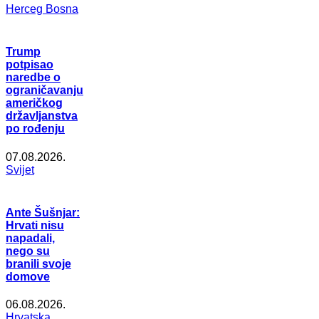
Herceg Bosna
Trump
potpisao
naredbe o
ograničavanju
američkog
državljanstva
po rođenju
07.08.2026.
Svijet
Ante Šušnjar:
Hrvati nisu
napadali,
nego su
branili svoje
domove
06.08.2026.
Hrvatska