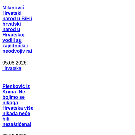
Milanović:
Hrvatski
narod u BiH i
hrvatski
narod u
Hrvatskoj
vodili su
zajednički i
neodvojiv rat
05.08.2026.
Hrvatska
Plenković iz
Knina: Ne
bojimo se
nikoga,
Hrvatska više
nikada neće
biti
nezaštićena!