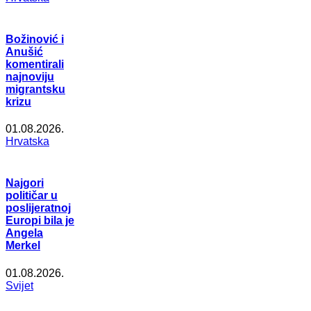
Božinović i
Anušić
komentirali
najnoviju
migrantsku
krizu
01.08.2026.
Hrvatska
Najgori
političar u
poslijeratnoj
Europi bila je
Angela
Merkel
01.08.2026.
Svijet