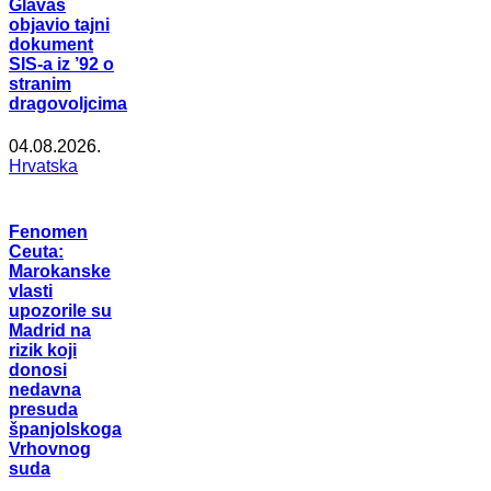
Glavaš
objavio tajni
dokument
SIS-a iz ’92 o
stranim
dragovoljcima
04.08.2026.
Hrvatska
Fenomen
Ceuta:
Marokanske
vlasti
upozorile su
Madrid na
rizik koji
donosi
nedavna
presuda
španjolskoga
Vrhovnog
suda