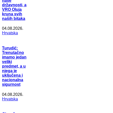
naše
državnosti, a
VRO Oluja
kruna svih
naših bitaka
04.08.2026.
Hrvatska
Turudić:
Trenutačno
imamo jedan
veliki
predmet, a u
njega je
uključena i
nacionalna
sigurnost
04.08.2026.
Hrvatska