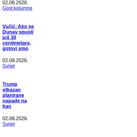
02.08.2026.
Gost kolumne
Vučić: Ako se
Dunav spusti
još 30
centimetara,
gotovi smo
02.08.2026.
Svijet
Trump
otkazao
planirane
napade na
Iran
02.08.2026.
Svijet