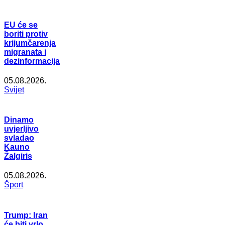
EU će se
boriti protiv
krijumčarenja
migranata i
dezinformacija
05.08.2026.
Svijet
Dinamo
uvjerljivo
svladao
Kauno
Žalgiris
05.08.2026.
Šport
Trump: Iran
će biti vrlo