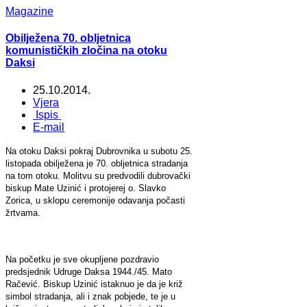
Magazine
Obilježena 70. obljetnica
komunističkih zločina na otoku
Daksi
25.10.2014.
Vjera
Ispis
E-mail
Na otoku Daksi pokraj Dubrovnika u subotu 25.
listopada obilježena je 70. obljetnica stradanja
na tom otoku. Molitvu su predvodili dubrovački
biskup Mate Uzinić i protojerej o. Slavko
Zorica, u sklopu ceremonije odavanja počasti
žrtvama.
Na početku je sve okupljene pozdravio
predsjednik Udruge Daksa 1944./45. Mato
Račević. Biskup Uzinić istaknuo je da je križ
simbol stradanja, ali i znak pobjede, te je u