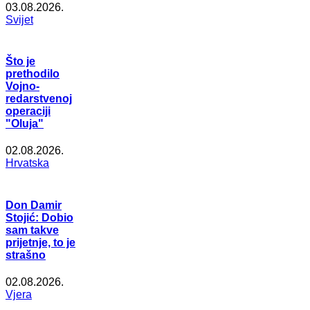
03.08.2026.
Svijet
Što je
prethodilo
Vojno-
redarstvenoj
operaciji
"Oluja"
02.08.2026.
Hrvatska
Don Damir
Stojić: Dobio
sam takve
prijetnje, to je
strašno
02.08.2026.
Vjera