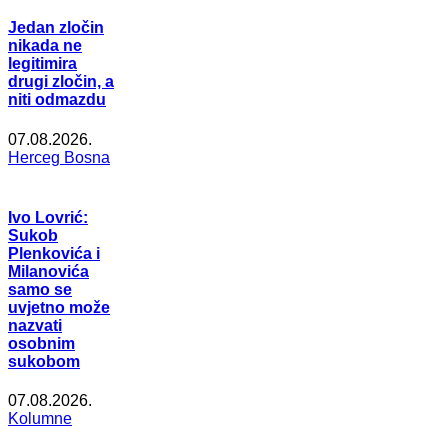
Jedan zločin
nikada ne
legitimira
drugi zločin, a
niti odmazdu
07.08.2026.
Herceg Bosna
Ivo Lovrić:
Sukob
Plenkovića i
Milanovića
samo se
uvjetno može
nazvati
osobnim
sukobom
07.08.2026.
Kolumne