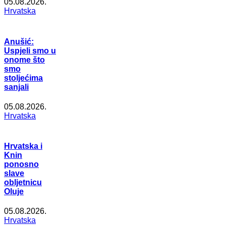
05.08.2026.
Hrvatska
Anušić:
Uspjeli smo u
onome što
smo
stoljećima
sanjali
05.08.2026.
Hrvatska
Hrvatska i
Knin
ponosno
slave
obljetnicu
Oluje
05.08.2026.
Hrvatska