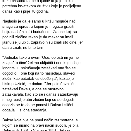
križu prisutna raspeta ljubav koja je toliko
potrebna hrvatskom društvu koje je podijeljeno
danas kao i prije 70 godina.
Naglasio je da je samo u križu moguće naći
snagu za oprost u kojem je moguće graditi
bolju sadašnjost i budućnost. Za one koji su
počinili zločine rekao je da makar su imali
jasnu želju ubiti, zapravo nisu znali što čine, jer
da su znali, ne bi to činili.
"Jednako tako u ovom 'Oče, oprosti im jer ne
znaju što čine' želimo uključiti i one koji i dalje
ignoriraju i pokušavaju zataškati ono što se
dogodilo, i one koji na to nasjedaju, slaveći
zločin kao početak oslobođenja", kazao je
biskup Uzinić, te dodao: "Jer pokušavajući
zataškati Daksu, a ona se sustavno
zataškavala, kao što se i danas zataškavaju
mnogi poslijeratni zločini koji su se dogodili,
događa se to da se ponovi i Daksa i slični
događaji i slična stradanja.
Daksa koja nije na pravi način razmotrena, s
kojom se nismo na pravi način suočili, je bila
Dubrovnik 1991. i Vukovar 1991., bila je