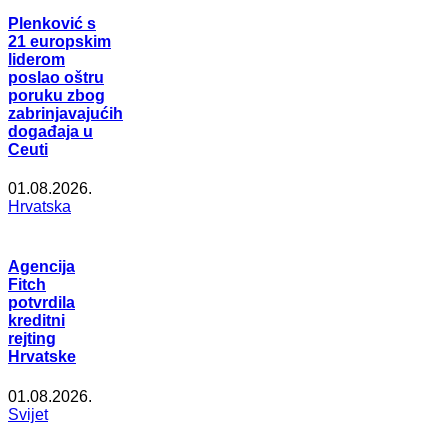
Plenković s
21 europskim
liderom
poslao oštru
poruku zbog
zabrinjavajućih
događaja u
Ceuti
01.08.2026.
Hrvatska
Agencija
Fitch
potvrdila
kreditni
rejting
Hrvatske
01.08.2026.
Svijet