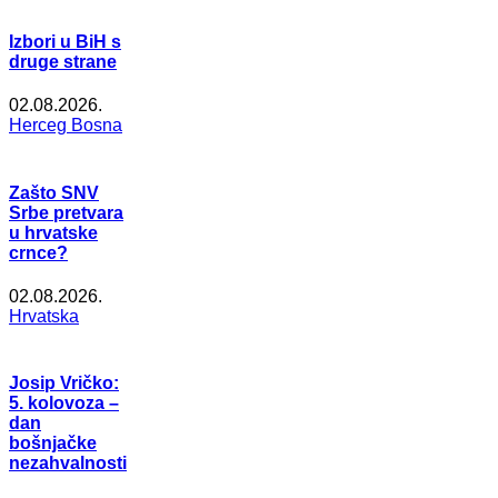
Izbori u BiH s
druge strane
02.08.2026.
Herceg Bosna
Zašto SNV
Srbe pretvara
u hrvatske
crnce?
02.08.2026.
Hrvatska
Josip Vričko:
5. kolovoza –
dan
bošnjačke
nezahvalnosti