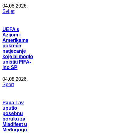
04.08.2026.
Svijet
UEFA s
Azijom i
Amerikama
pokreće
natjecanje
koje bi moglo
uništiti FIFA-
ino SP
04.08.2026.
Šport
Papa Lav
uputio
posebnu
poruku za
Mladifest u
Međugorju