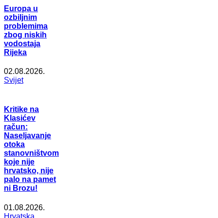
Europa u
ozbiljnim
problemima
zbog niskih
vodostaja
Rijeka
02.08.2026.
Svijet
Kritike na
Klasićev
račun:
Naseljavanje
otoka
stanovništvom
koje nije
hrvatsko, nije
palo na pamet
ni Brozu!
01.08.2026.
Hrvatska