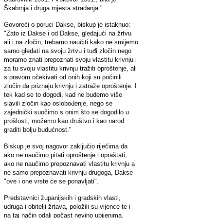
Škabrnja i druga mjesta stradanja."
Govoreći o poruci Dakse, biskup je istaknuo:
"Zato iz Dakse i od Dakse, gledajući na žrtvu
ali i na zločin, trebamo naučiti kako ne smijemo
samo gledati na svoju žrtvu i tuđi zločin nego
moramo znati prepoznati svoju vlastitu krivnju i
za tu svoju vlastitu krivnju tražiti oproštenje, ali
s pravom očekivati od onih koji su počinili
zločin da priznaju krivnju i zatraže oproštenje. I
tek kad se to dogodi, kad ne budemo više
slavili zločin kao oslobođenje, nego se
zajednički suočimo s onim što se dogodilo u
prošlosti, možemo kao društvo i kao narod
graditi bolju budućnost."
Biskup je svoj nagovor zaključio riječima da
ako ne naučimo pitati oproštenje i opraštati,
ako ne naučimo prepoznavati vlastitu krivnju a
ne samo prepoznavati krivnju drugoga, Dakse
"ove i one vrste će se ponavljati".
Predstavnici županijskih i gradskih vlasti,
udruga i obitelji žrtava, položili su vijence te i
na taj način odali počast nevino ubijenima.