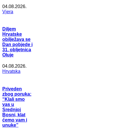
04.08.2026.
Vjera
Diljem
Hrvatske
obilježava se
Dan pobjede i
31. obljetnica
Oluje
04.08.2026.
Hrvatska
Priveden
zbog poruka:
“Klali smo
vas u
Srednjoj
Bosni, klat
ćemo vam i
unuke”