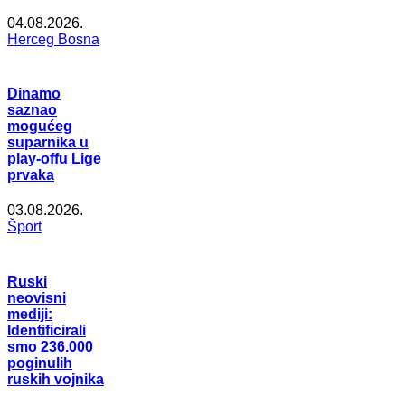
04.08.2026.
Herceg Bosna
Dinamo
saznao
mogućeg
suparnika u
play-offu Lige
prvaka
03.08.2026.
Šport
Ruski
neovisni
mediji:
Identificirali
smo 236.000
poginulih
ruskih vojnika