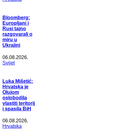
Bloomberg:
Europljani i
Rusi tajno
razgovarali o
miru u
Ukrajini
06.08.2026.
Svijet
Luka Mišetić:
Hrvatska je
Olujom
oslobodila
vlastiti teritorij
i spasila BiH
06.08.2026.
Hrvatska