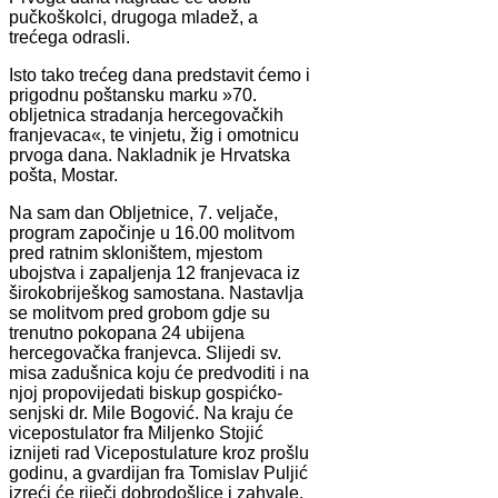
pučkoškolci, drugoga mladež, a
trećega odrasli.
Isto tako trećeg dana predstavit ćemo i
prigodnu poštansku marku »70.
obljetnica stradanja hercegovačkih
franjevaca«, te vinjetu, žig i omotnicu
prvoga dana. Nakladnik je Hrvatska
pošta, Mostar.
Na sam dan Obljetnice, 7. veljače,
program započinje u 16.00 molitvom
pred ratnim skloništem, mjestom
ubojstva i zapaljenja 12 franjevaca iz
širokobriješkog samostana. Nastavlja
se molitvom pred grobom gdje su
trenutno pokopana 24 ubijena
hercegovačka franjevca. Slijedi sv.
misa zadušnica koju će predvoditi i na
njoj propovijedati biskup gospićko-
senjski dr. Mile Bogović. Na kraju će
vicepostulator fra Miljenko Stojić
iznijeti rad Vicepostulature kroz prošlu
godinu, a gvardijan fra Tomislav Puljić
izreći će riječi dobrodošlice i zahvale.