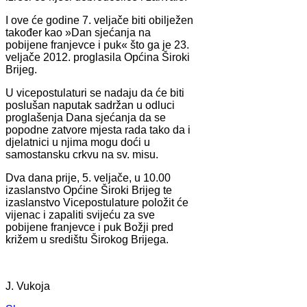
I ove će godine 7. veljače biti obilježen
također kao »Dan sjećanja na
pobijene franjevce i puk« što ga je 23.
veljače 2012. proglasila Općina Široki
Brijeg.
U vicepostulaturi se nadaju da će biti
poslušan naputak sadržan u odluci
proglašenja Dana sjećanja da se
popodne zatvore mjesta rada tako da i
djelatnici u njima mogu doći u
samostansku crkvu na sv. misu.
Dva dana prije, 5. veljače, u 10.00
izaslanstvo Općine Široki Brijeg te
izaslanstvo Vicepostulature položit će
vijenac i zapaliti svijeću za sve
pobijene franjevce i puk Božji pred
križem u središtu Širokog Brijega.
J. Vukoja