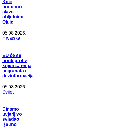
Knin
ponosno
slave
obljetnicu
Oluje
05.08.2026.
Hrvatska
EU će se
boriti protiv
krijumčarenja
migranata i
dezinformacija
05.08.2026.
Svijet
Dinamo
uvjerljivo
svladao
Kauno