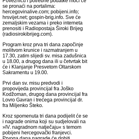
Poveznicu i potrebne podatke moći će
se pronaći na portalima:
hercegovinalive.com; pobijeni.info;
hrsvijet.net; gospin-brig.info. Sve će
zemaljskim vezama i preko interneta
prenositi i Radiopostaja Široki Brijeg
(radiosirokibrijeg.com).
Program kroz prva tri dana započinje
molitvom krunice i razmatranjem u
17.30, zatim slijedi sv. misa zadušnica
u 18.00, a drugog dana ili u četvrtak bit
će i Klanjanje Presvetom Oltarskom
Sakramentu u 19.00.
Prvi dan sv. misu predvodi i
propovijeda provincijal fra Joško
Kodžoman, drugog dana provincijal fra
Lovro Gavran i trećega provincijal dr.
fra Miljenko Šteko.
Kroz spomenuta tri dana podijelit će se
i nagrade onima koji su sudjelovali na
»IV. nagradnom natječaju« s temom
pobijeni hercegovački franjevci.
Prvoga dana nagrade će dobiti