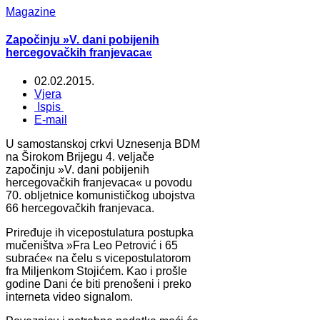
Magazine
Započinju »V. dani pobijenih
hercegovačkih franjevaca«
02.02.2015.
Vjera
Ispis
E-mail
U samostanskoj crkvi Uznesenja BDM
na Širokom Brijegu 4. veljače
započinju »V. dani pobijenih
hercegovačkih franjevaca« u povodu
70. obljetnice komunističkog ubojstva
66 hercegovačkih franjevaca.
Priređuje ih vicepostulatura postupka
mučeništva »Fra Leo Petrović i 65
subraće« na čelu s vicepostulatorom
fra Miljenkom Stojićem. Kao i prošle
godine Dani će biti prenošeni i preko
interneta video signalom.