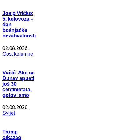
Josip Vričko:
5. kolovoza –
dan
bošnjačke
nezahvalnosti
02.08.2026.
Gost kolumne
Vučić: Ako se
Dunav spusti
još 30
centimetara,
gotovi smo
02.08.2026.
Svijet
Trump
otkazao