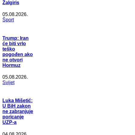
Žalgiris
05.08.2026.
Šport
Trump: Iran
će biti vrlo
teško
pogođen ako
ne otvori
Hormuz
05.08.2026.
Svijet
Luka Mišetić:
U BiH zakon
ne zabranjuje
poricanje
UZP-a
04.08.2026.