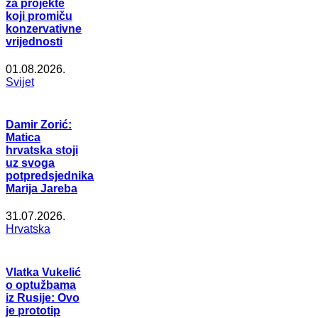
za projekte
koji promiču
konzervativne
vrijednosti
01.08.2026.
Svijet
Damir Zorić:
Matica
hrvatska stoji
uz svoga
potpredsjednika
Marija Jareba
31.07.2026.
Hrvatska
Vlatka Vukelić
o optužbama
iz Rusije: Ovo
je prototip