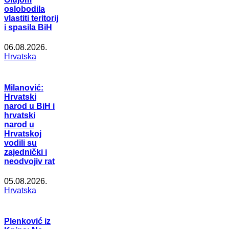
oslobodila
vlastiti teritorij
i spasila BiH
06.08.2026.
Hrvatska
Milanović:
Hrvatski
narod u BiH i
hrvatski
narod u
Hrvatskoj
vodili su
zajednički i
neodvojiv rat
05.08.2026.
Hrvatska
Plenković iz