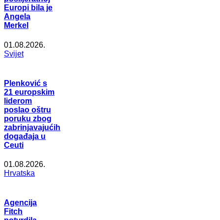
Europi bila je
Angela
Merkel
01.08.2026.
Svijet
Plenković s
21 europskim
liderom
poslao oštru
poruku zbog
zabrinjavajućih
događaja u
Ceuti
01.08.2026.
Hrvatska
Agencija
Fitch