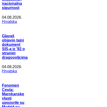
nacionalna
sigurnost
04.08.2026.
Hrvatska
Glavaš
objavio tajni
dokument
SIS-a iz ’92 o
stranim
dragovoljcima
04.08.2026.
Hrvatska
Fenomen
Ceuta:
Marokanske
vlasti
upozorile su
Madrid na