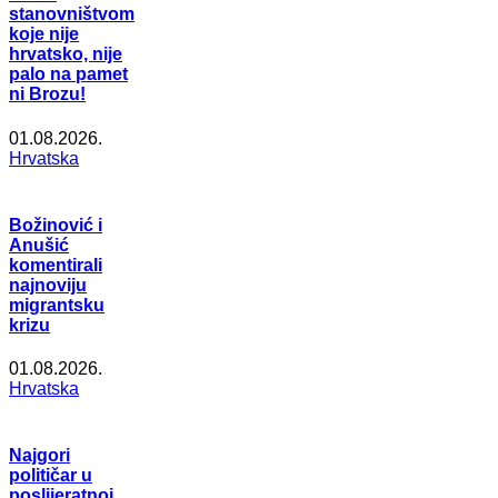
stanovništvom
koje nije
hrvatsko, nije
palo na pamet
ni Brozu!
01.08.2026.
Hrvatska
Božinović i
Anušić
komentirali
najnoviju
migrantsku
krizu
01.08.2026.
Hrvatska
Najgori
političar u
poslijeratnoj