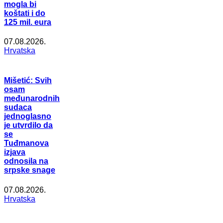
mogla bi
koštati i do
125 mil. eura
07.08.2026.
Hrvatska
Mišetić: Svih
osam
međunarodnih
sudaca
jednoglasno
je utvrdilo da
se
Tuđmanova
izjava
odnosila na
srpske snage
07.08.2026.
Hrvatska