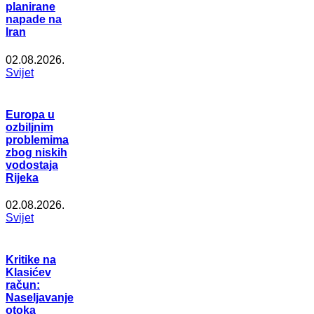
planirane
napade na
Iran
02.08.2026.
Svijet
Europa u
ozbiljnim
problemima
zbog niskih
vodostaja
Rijeka
02.08.2026.
Svijet
Kritike na
Klasićev
račun:
Naseljavanje
otoka