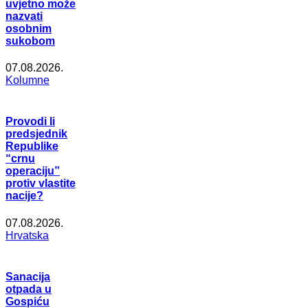
uvjetno može
nazvati
osobnim
sukobom
07.08.2026.
Kolumne
Provodi li
predsjednik
Republike
“crnu
operaciju”
protiv vlastite
nacije?
07.08.2026.
Hrvatska
Sanacija
otpada u
Gospiću