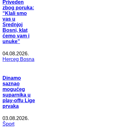
Priveden
zbog poruka:
“Klali smo
vas u
Srednjoj
Bosni, klat
ćemo vam i
unuke”
04.08.2026.
Herceg Bosna
Dinamo
saznao
mogućeg
suparnika u
play-offu Lige
prvaka
03.08.2026.
Šport