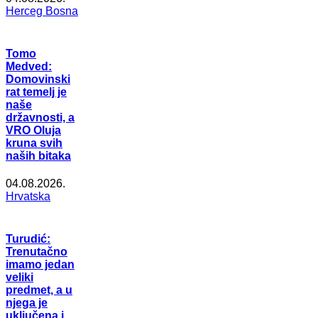
Herceg Bosna
Tomo
Medved:
Domovinski
rat temelj je
naše
državnosti, a
VRO Oluja
kruna svih
naših bitaka
04.08.2026.
Hrvatska
Turudić:
Trenutačno
imamo jedan
veliki
predmet, a u
njega je
uključena i