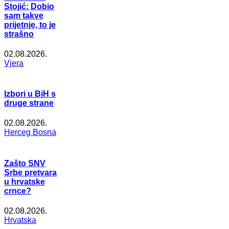
Stojić: Dobio
sam takve
prijetnje, to je
strašno
02.08.2026.
Vjera
Izbori u BiH s
druge strane
02.08.2026.
Herceg Bosna
Zašto SNV
Srbe pretvara
u hrvatske
crnce?
02.08.2026.
Hrvatska