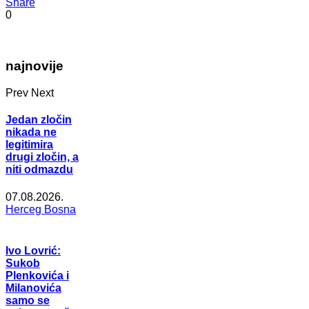
Share
0
najnovije
Prev
Next
Jedan zločin
nikada ne
legitimira
drugi zločin, a
niti odmazdu
07.08.2026.
Herceg Bosna
Ivo Lovrić:
Sukob
Plenkovića i
Milanovića
samo se