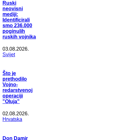
Ruski
neovisni
mediji:
Identificirali
smo 236.000
poginulih
ruskih vojnika
03.08.2026.
Svijet
Što je
prethodilo
Vojno-
redarstvenoj
operaciji
"Oluja"
02.08.2026.
Hrvatska
Don Damir