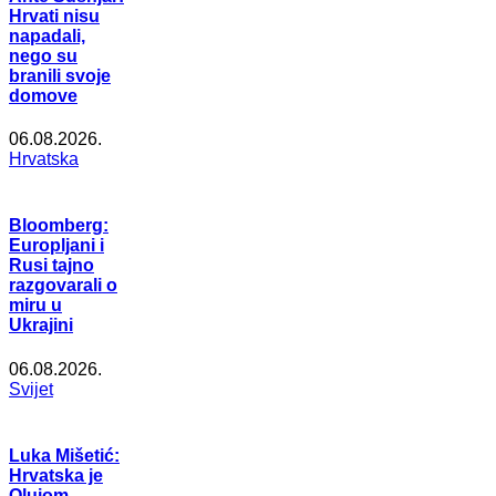
Hrvati nisu
napadali,
nego su
branili svoje
domove
06.08.2026.
Hrvatska
Bloomberg:
Europljani i
Rusi tajno
razgovarali o
miru u
Ukrajini
06.08.2026.
Svijet
Luka Mišetić:
Hrvatska je
Olujom