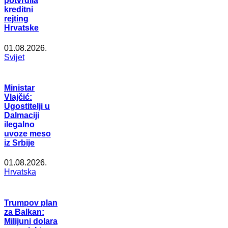
potvrdila
kreditni
rejting
Hrvatske
01.08.2026.
Svijet
Ministar
Vlajčić:
Ugostitelji u
Dalmaciji
ilegalno
uvoze meso
iz Srbije
01.08.2026.
Hrvatska
Trumpov plan
za Balkan:
Milijuni dolara