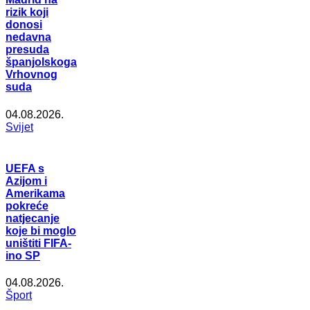
rizik koji
donosi
nedavna
presuda
španjolskoga
Vrhovnog
suda
04.08.2026.
Svijet
UEFA s
Azijom i
Amerikama
pokreće
natjecanje
koje bi moglo
uništiti FIFA-
ino SP
04.08.2026.
Šport