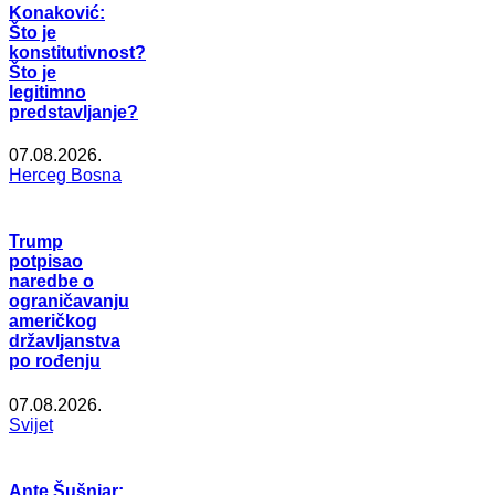
Konaković:
Što je
konstitutivnost?
Što je
legitimno
predstavljanje?
07.08.2026.
Herceg Bosna
Trump
potpisao
naredbe o
ograničavanju
američkog
državljanstva
po rođenju
07.08.2026.
Svijet
Ante Šušnjar: