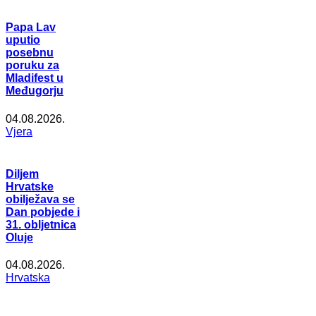
Papa Lav
uputio
posebnu
poruku za
Mladifest u
Međugorju
04.08.2026.
Vjera
Diljem
Hrvatske
obilježava se
Dan pobjede i
31. obljetnica
Oluje
04.08.2026.
Hrvatska