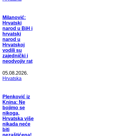
Milanović:
Hrvatski
narod u BiH i
hrvatski
narod u
Hrvatskoj
vodili su
zajednički i
neodvojiv rat
05.08.2026.
Hrvatska
Plenković iz
Knina: Ne
bojimo se
nikoga,
Hrvatska više
nikada neće
biti
nezaštićena!