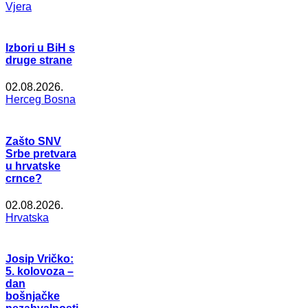
Vjera
Izbori u BiH s
druge strane
02.08.2026.
Herceg Bosna
Zašto SNV
Srbe pretvara
u hrvatske
crnce?
02.08.2026.
Hrvatska
Josip Vričko:
5. kolovoza –
dan
bošnjačke