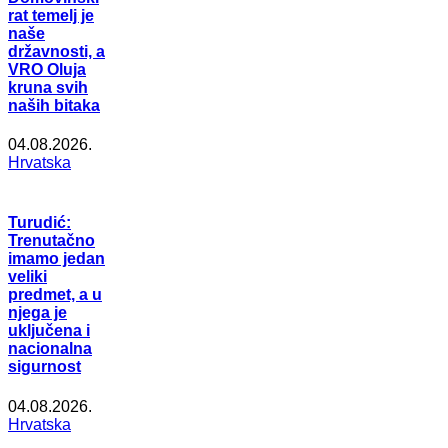
rat temelj je
naše
državnosti, a
VRO Oluja
kruna svih
naših bitaka
04.08.2026.
Hrvatska
Turudić:
Trenutačno
imamo jedan
veliki
predmet, a u
njega je
uključena i
nacionalna
sigurnost
04.08.2026.
Hrvatska