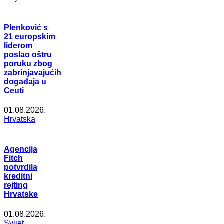
Plenković s
21 europskim
liderom
poslao oštru
poruku zbog
zabrinjavajućih
događaja u
Ceuti
01.08.2026.
Hrvatska
Agencija
Fitch
potvrdila
kreditni
rejting
Hrvatske
01.08.2026.
Svijet