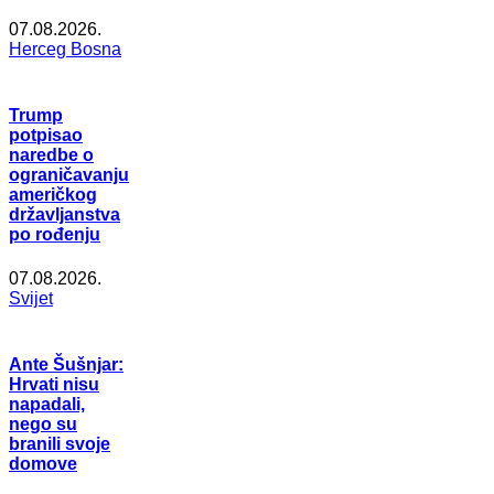
07.08.2026.
Herceg Bosna
Trump
potpisao
naredbe o
ograničavanju
američkog
državljanstva
po rođenju
07.08.2026.
Svijet
Ante Šušnjar:
Hrvati nisu
napadali,
nego su
branili svoje
domove