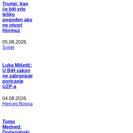
Trump: Iran
će biti vrlo
teško
pogođen ako
ne otvori
Hormuz
05.08.2026.
Svijet
Luka Mišetić:
U BiH zakon
ne zabranjuje
poricanje
UZP-a
04.08.2026.
Herceg Bosna
Tomo
Medved:
Domovinski