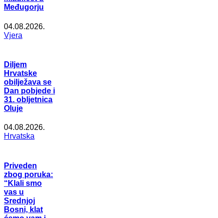
Međugorju
04.08.2026.
Vjera
Diljem
Hrvatske
obilježava se
Dan pobjede i
31. obljetnica
Oluje
04.08.2026.
Hrvatska
Priveden
zbog poruka:
“Klali smo
vas u
Srednjoj
Bosni, klat