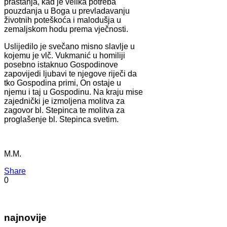
praštanja, kad je velika potreba
pouzdanja u Boga u prevladavanju
životnih poteškoća i malodušja u
zemaljskom hodu prema vječnosti.
Uslijedilo je svečano misno slavlje u
kojemu je vlč. Vukmanić u homiliji
posebno istaknuo Gospodinove
zapovijedi ljubavi te njegove riječi da
tko Gospodina primi, On ostaje u
njemu i taj u Gospodinu. Na kraju mise
zajednički je izmoljena molitva za
zagovor bl. Stepinca te molitva za
proglašenje bl. Stepinca svetim.
M.M.
Share
0
najnovije