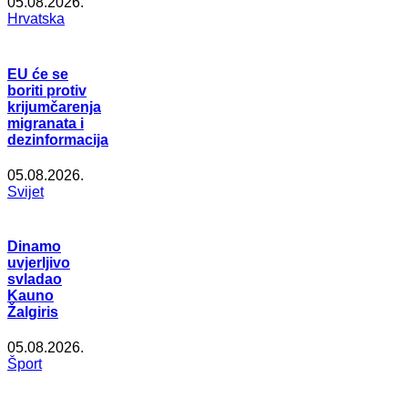
05.08.2026.
Hrvatska
EU će se
boriti protiv
krijumčarenja
migranata i
dezinformacija
05.08.2026.
Svijet
Dinamo
uvjerljivo
svladao
Kauno
Žalgiris
05.08.2026.
Šport