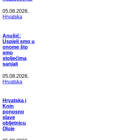
05.08.2026.
Hrvatska
Anušić:
Uspjeli smo u
onome što
smo
stoljećima
sanjali
05.08.2026.
Hrvatska
Hrvatska i
Knin
ponosno
slave
obljetnicu
Oluje