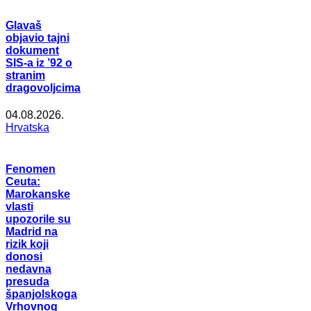
Glavaš
objavio tajni
dokument
SIS-a iz ’92 o
stranim
dragovoljcima
04.08.2026.
Hrvatska
Fenomen
Ceuta:
Marokanske
vlasti
upozorile su
Madrid na
rizik koji
donosi
nedavna
presuda
španjolskoga
Vrhovnog