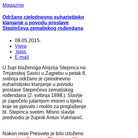
Magazine
Održano cjelodnevno euharistijsko
klanjanje u povodu proslave
Stepinčeva zemaljskog rođendana
09.05.2015.
Vjera
Ispis
E-mail
U župi blaženoga Alojzija Stepinca na
Trnjanskoj Savici u Zagrebu u petak 8.
svibnja održano je cjelodnevno
euharistijsko klanjanje u povodu
proslave Stepinčeva zemaljskog
rođendana (2. svibnja 1898.). Slavlje
je započelo jutarnjom misom u tijeku
koje se pjevalo i molilo za proglašenje
bl. Stepinca svetim. Misno slavlje
predvodio je župnik Antun Vukmanić.
Nakon mise Presveto je bilo izloženo