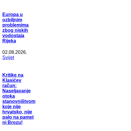
Europa u
ozbiljnim
problemima
zbog niskih
vodostaja
Rijeka
02.08.2026.
Svijet
Kritike na
Klasićev
račun:
Naseljavanje
otoka
stanovništvom
koje nije
hrvatsko, nije
palo na pamet
ni Brozu!