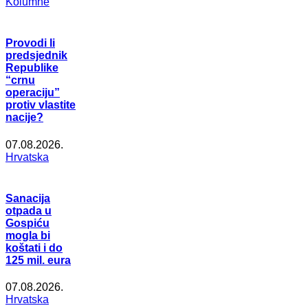
Kolumne
Provodi li
predsjednik
Republike
“crnu
operaciju”
protiv vlastite
nacije?
07.08.2026.
Hrvatska
Sanacija
otpada u
Gospiću
mogla bi
koštati i do
125 mil. eura
07.08.2026.
Hrvatska