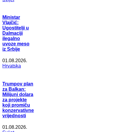
Ministar
Vlajčić:
Ugostitelji u
Dalmaciji
ilegalno
uvoze meso
iz Srbije
01.08.2026.
Hrvatska
Trumpov plan
za Balkan:
Milijuni dolara
za projekte
koji promiču
konzervativne
vrijednosti
01.08.2026.