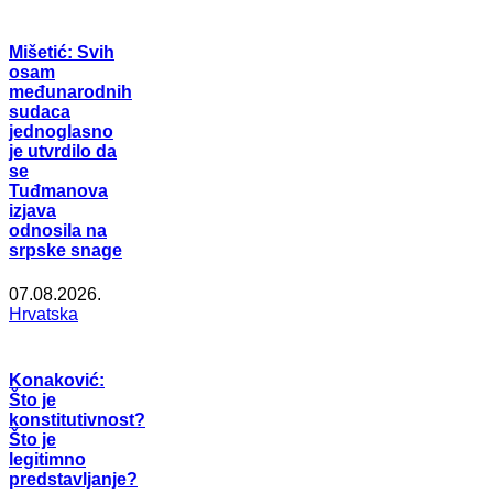
Mišetić: Svih
osam
međunarodnih
sudaca
jednoglasno
je utvrdilo da
se
Tuđmanova
izjava
odnosila na
srpske snage
07.08.2026.
Hrvatska
Konaković:
Što je
konstitutivnost?
Što je
legitimno
predstavljanje?