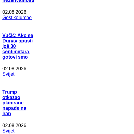
nezahvalnosti
02.08.2026.
Gost kolumne
Vučić: Ako se
Dunav spusti
još 30
centimetara,
gotovi smo
02.08.2026.
Svijet
Trump
otkazao
planirane
napade na
Iran
02.08.2026.
Svijet