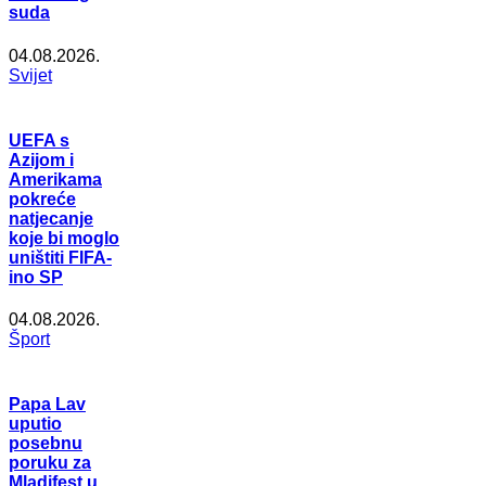
suda
04.08.2026.
Svijet
UEFA s
Azijom i
Amerikama
pokreće
natjecanje
koje bi moglo
uništiti FIFA-
ino SP
04.08.2026.
Šport
Papa Lav
uputio
posebnu
poruku za
Mladifest u