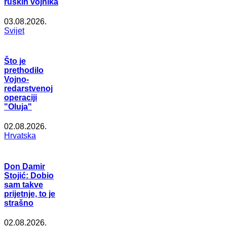
ruskih vojnika
03.08.2026.
Svijet
Što je
prethodilo
Vojno-
redarstvenoj
operaciji
"Oluja"
02.08.2026.
Hrvatska
Don Damir
Stojić: Dobio
sam takve
prijetnje, to je
strašno
02.08.2026.