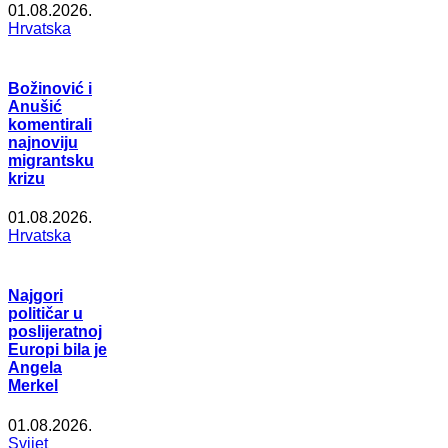
01.08.2026.
Hrvatska
Božinović i
Anušić
komentirali
najnoviju
migrantsku
krizu
01.08.2026.
Hrvatska
Najgori
političar u
poslijeratnoj
Europi bila je
Angela
Merkel
01.08.2026.
Svijet