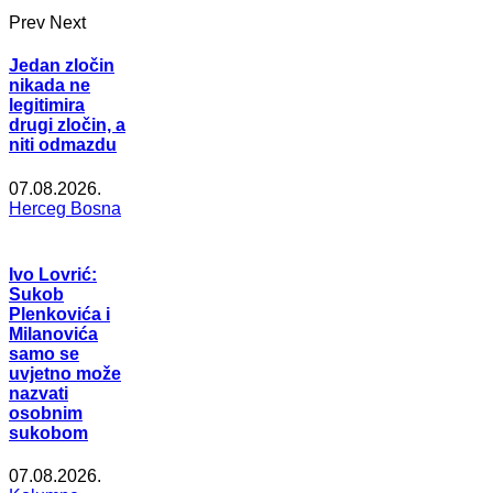
Prev
Next
Jedan zločin
nikada ne
legitimira
drugi zločin, a
niti odmazdu
07.08.2026.
Herceg Bosna
Ivo Lovrić:
Sukob
Plenkovića i
Milanovića
samo se
uvjetno može
nazvati
osobnim
sukobom
07.08.2026.