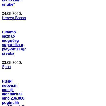
ćemo vam i
unuke”
04.08.2026.
Herceg Bosna
Dinamo
saznao
mogućeg
suparnika u
play-offu Lige
prvaka
03.08.2026.
Šport
Ruski
neovisni
mediji:
Identificirali
smo 236.000
poginulih