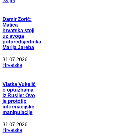
Svijet
Damir Zorić:
Matica
hrvatska stoji
uz svoga
potpredsjednika
Marija Jareba
31.07.2026.
Hrvatska
Vlatka Vukelić
o optužbama
iz Rusije: Ovo
je prototip
informacijske
manipulacije
31.07.2026.
Hrvatska