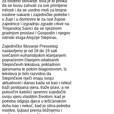
za osobno štovanje. Bila je to prilika
da se Isusu zahvali za sve primljene
milosti i da se usrdno moli za brojne
osobne nakane i zajedničke potrebe i
u župi i u domovini te za rast župne
zajednice i izgradnju zgrade crkve na
Trnjanskoj Savici da se njezinom
gradnjom proslavi i Gospodin i njegov
istinski sluga Alojzije Stepinac.
Zajedničko štovanje Presvetog
nastavljeno je od 18 do 19 sati
svečanim euharistijskim klanjanjem
popraćenim čitanjem odabranih
Stepinčevih tekstova, prikladnim
pjesmama te potom blagoslovom. Iz
tekstova je bilo razvidno da
Stepinčeve riječi imaju svoju
aktualnost i danas kada se kao i nekoć
traži postojana vjera, traže pravi, a ne
polovični katolici spremni svjedočiti
svoju vjeru vlastitim životom, kad je
potreba odgoja djece u kršćanskom
duhu kao i nekoć, kad je silna potreba
molitve, ljubavi prema bližnjemu i