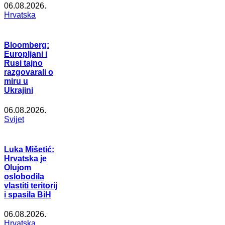
06.08.2026.
Hrvatska
Bloomberg:
Europljani i
Rusi tajno
razgovarali o
miru u
Ukrajini
06.08.2026.
Svijet
Luka Mišetić:
Hrvatska je
Olujom
oslobodila
vlastiti teritorij
i spasila BiH
06.08.2026.
Hrvatska