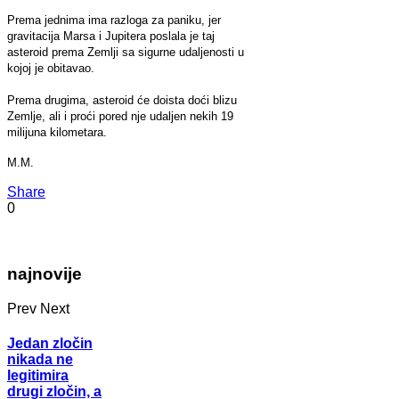
Prema jednima ima razloga za paniku, jer
gravitacija Marsa i Jupitera poslala je taj
asteroid prema Zemlji sa sigurne udaljenosti u
kojoj je obitavao.
Prema drugima, asteroid će doista doći blizu
Zemlje, ali i proći pored nje udaljen nekih 19
milijuna kilometara.
M.M.
Share
0
najnovije
Prev
Next
Jedan zločin
nikada ne
legitimira
drugi zločin, a