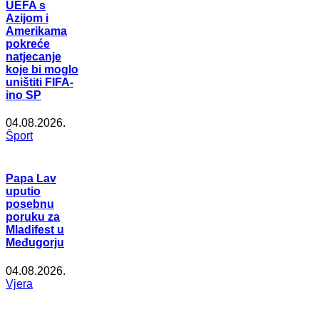
UEFA s
Azijom i
Amerikama
pokreće
natjecanje
koje bi moglo
uništiti FIFA-
ino SP
04.08.2026.
Šport
Papa Lav
uputio
posebnu
poruku za
Mladifest u
Međugorju
04.08.2026.
Vjera