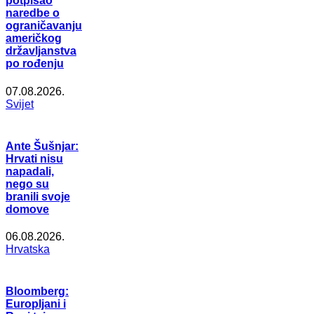
potpisao
naredbe o
ograničavanju
američkog
državljanstva
po rođenju
07.08.2026.
Svijet
Ante Šušnjar:
Hrvati nisu
napadali,
nego su
branili svoje
domove
06.08.2026.
Hrvatska
Bloomberg:
Europljani i