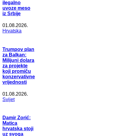
ilegalno
uvoze meso
iz Srbije
01.08.2026.
Hrvatska
Trumpov plan
za Balkan:
Milijuni dolara
za projekte
koji promiču
konzervativne
vrijednosti
01.08.2026.
Svijet
Damir Zorić:
Matica
hrvatska stoji
uz svoga