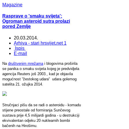
Magazine
Rasprave o 'smaku svijeta':
Ogroman asteroid sutra prolazi
pored Zemlje
20.03.2014.
Arhiva - stari hrsvijet.net 1
Ispis
E-mail
Na
društvenim mrežama
i blogovima proširila
se panika o smaku svijeta kojeg je predvidjela
agencija Reuters još 2003., kad je objavila
mogućnost “žestokog udara“ udara golemog
satelita 21. ožujka 2014.
Stručnjaci pišu da se radi o asteroidu - komadu
stijene preostale od formiranja Sunčevog
sustava prije 4,5 milijardi godina - u destrukciji
ekvivalentan odjeku 20 nuklearnih bombi
bačenih na Hirošimu.