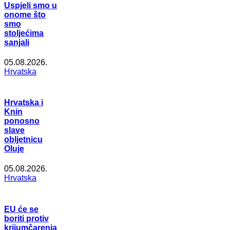
Uspjeli smo u
onome što
smo
stoljećima
sanjali
05.08.2026.
Hrvatska
Hrvatska i
Knin
ponosno
slave
obljetnicu
Oluje
05.08.2026.
Hrvatska
EU će se
boriti protiv
krijumčarenja