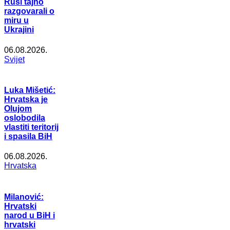
Rusi tajno
razgovarali o
miru u
Ukrajini
06.08.2026.
Svijet
Luka Mišetić:
Hrvatska je
Olujom
oslobodila
vlastiti teritorij
i spasila BiH
06.08.2026.
Hrvatska
Milanović:
Hrvatski
narod u BiH i
hrvatski