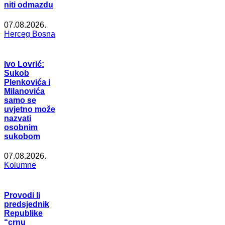
niti odmazdu
07.08.2026.
Herceg Bosna
Ivo Lovrić:
Sukob
Plenkovića i
Milanovića
samo se
uvjetno može
nazvati
osobnim
sukobom
07.08.2026.
Kolumne
Provodi li
predsjednik
Republike
“crnu