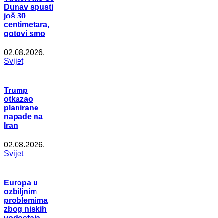
Dunav spusti
još 30
centimetara,
gotovi smo
02.08.2026.
Svijet
Trump
otkazao
planirane
napade na
Iran
02.08.2026.
Svijet
Europa u
ozbiljnim
problemima
zbog niskih
vodostaja