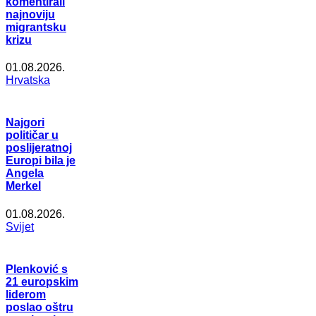
komentirali
najnoviju
migrantsku
krizu
01.08.2026.
Hrvatska
Najgori
političar u
poslijeratnoj
Europi bila je
Angela
Merkel
01.08.2026.
Svijet
Plenković s
21 europskim
liderom
poslao oštru