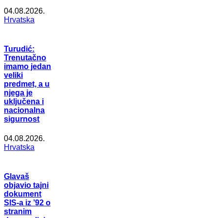
04.08.2026.
Hrvatska
Turudić:
Trenutačno
imamo jedan
veliki
predmet, a u
njega je
uključena i
nacionalna
sigurnost
04.08.2026.
Hrvatska
Glavaš
objavio tajni
dokument
SIS-a iz ’92 o
stranim