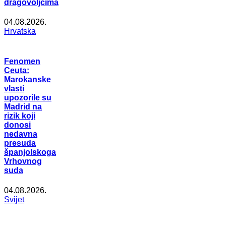
dragovoljcima
04.08.2026.
Hrvatska
Fenomen
Ceuta:
Marokanske
vlasti
upozorile su
Madrid na
rizik koji
donosi
nedavna
presuda
španjolskoga
Vrhovnog
suda
04.08.2026.
Svijet