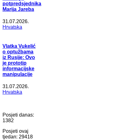
potpredsjednika
Marija Jareba
31.07.2026.
Hrvatska
Vlatka Vukelić
o optužbama
iz Rusije: Ovo
je prototip
informacijske
manipulacije
31.07.2026.
Hrvatska
Posjeti danas:
1382
Posjeti ovaj
tjedan:
29418