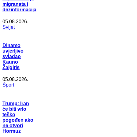
migranata i
dezinformacija
05.08.2026.
Svijet
Dinamo
uvjerljivo
svladao
Kauno
Žalgiris
05.08.2026.
Šport
Trump: Iran
će biti vrlo
teško
pogođen ako
ne otvori
Hormuz