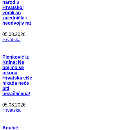
narod u
Hrvatskoj
vodili su
zajednički i
neodvojiv rat
05.08.2026.
Hrvatska
Plenković iz
Knina: Ne
bojimo se
nikoga,
Hrvatska više
nikada neće
biti
nezaštićena!
05.08.2026.
Hrvatska
Anušić: