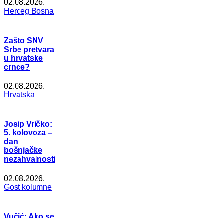
02.08.2026.
Herceg Bosna
Zašto SNV
Srbe pretvara
u hrvatske
crnce?
02.08.2026.
Hrvatska
Josip Vričko:
5. kolovoza –
dan
bošnjačke
nezahvalnosti
02.08.2026.
Gost kolumne
Vučić: Ako se