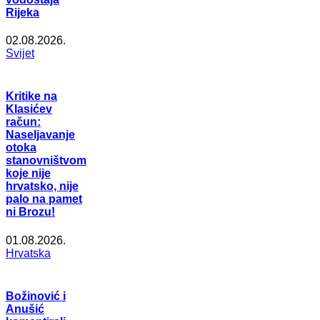
Rijeka
02.08.2026.
Svijet
Kritike na
Klasićev
račun:
Naseljavanje
otoka
stanovništvom
koje nije
hrvatsko, nije
palo na pamet
ni Brozu!
01.08.2026.
Hrvatska
Božinović i
Anušić