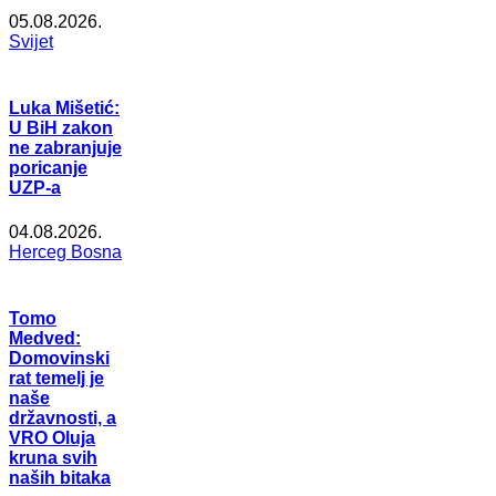
05.08.2026.
Svijet
Luka Mišetić:
U BiH zakon
ne zabranjuje
poricanje
UZP-a
04.08.2026.
Herceg Bosna
Tomo
Medved:
Domovinski
rat temelj je
naše
državnosti, a
VRO Oluja
kruna svih
naših bitaka