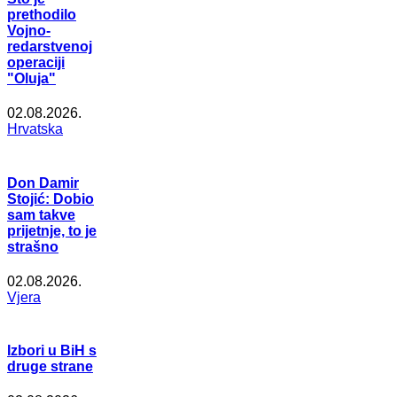
prethodilo
Vojno-
redarstvenoj
operaciji
"Oluja"
02.08.2026.
Hrvatska
Don Damir
Stojić: Dobio
sam takve
prijetnje, to je
strašno
02.08.2026.
Vjera
Izbori u BiH s
druge strane