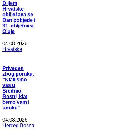
Diljem
Hrvatske
obilježava se
Dan pobjede i
31. obljetnica
Oluje
04.08.2026.
Hrvatska
Priveden
zbog poruka:
“Klali smo
vas u
Srednjoj
Bosni, klat
ćemo vam i
unuke”
04.08.2026.
Herceg Bosna