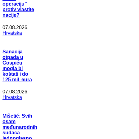
operaciju”
protiv vlastite
nacije?
07.08.2026.
Hrvatska
Sanacija
otpada u
Gospiću
mogla bi
koštati i do
125 mil. eura
07.08.2026.
Hrvatska
Mišetić: Svih
osam
međunarodnih
sudaca
jednoglasno