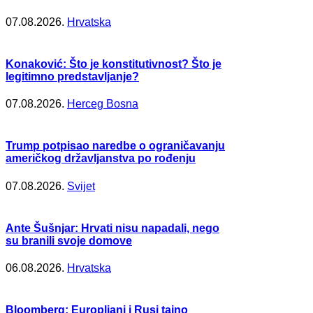
07.08.2026.
Hrvatska
Konaković: Što je konstitutivnost? Što je
legitimno predstavljanje?
07.08.2026.
Herceg Bosna
Trump potpisao naredbe o ograničavanju
američkog državljanstva po rođenju
07.08.2026.
Svijet
Ante Šušnjar: Hrvati nisu napadali, nego
su branili svoje domove
06.08.2026.
Hrvatska
Bloomberg: Europljani i Rusi tajno