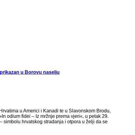
« prikazan u Borovu naselju
Hrvatima u Americi i Kanadi te u Slavonskom Brodu,
n odium fidei – Iz mržnje prema vjeri«, u petak 29.
– simbolu hrvatskog stradanja i otpora u želji da se