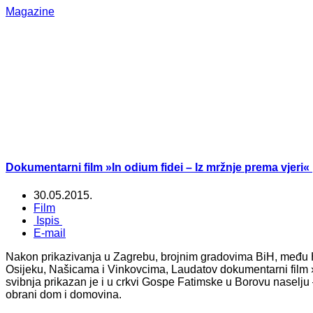
Magazine
Dokumentarni film »In odium fidei – Iz mržnje prema vjeri
30.05.2015.
Film
Ispis
E-mail
Nakon prikazivanja u Zagrebu, brojnim gradovima BiH, među 
Osijeku, Našicama i Vinkovcima, Laudatov dokumentarni film »I
svibnja prikazan je i u crkvi Gospe Fatimske u Borovu naselju 
obrani dom i domovina.