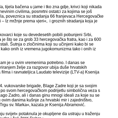
 tijela bačena u jame i tko zna gdje, krivci koji nikada
evinim civilima, posmrtni ostatci za kojima se još
odila, poveznica su stradanja 66 franjevaca Hercegovačke
– Iz mržnje prema vjeri«, i groznih stradanja koja je
 Vukovarci koje su devedesetih pobili pobunjeni Srbi,
a je što se za grob 33 hercegovačka fratra, kao i za 600
ali. Šutnja o zločinima koji su učinjeni kako bi se
ma, kako onih iz vremena jugokomunizma tako i onih iz
to nam je u ovim vremenima potrebno. I danas se
riranjem želje za razgovor ubija duše hrvatskih
filma i ravnateljica Laudato televizije (LTV-a) Ksenija
. vukovarske brigade, Blage Zadre koji je sa svojim
, po svom hercegovačkom podrijetlu simbolična veza s
lago Zadro, ali i danas ginu mnogi ideali za koje su se
 u ovim danima kušnje za hrvatski mir i zajedništvo,
Trgu sv. Marka«, kazala je Ksenija Abramović.
u svijet« potaknula je okupljene da ustraju u traženju