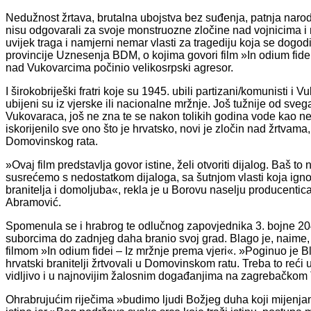
Nedužnost žrtava, brutalna ubojstva bez suđenja, patnja naroda,
nisu odgovarali za svoje monstruozne zločine nad vojnicima i n
uvijek traga i namjerni nemar vlasti za tragediju koja se dog
provincije Uznesenja BDM, o kojima govori film »In odium fidei 
nad Vukovarcima počinio velikosrpski agresor.
I širokobriješki fratri koje su 1945. ubili partizani/komunisti i
ubijeni su iz vjerske ili nacionalne mržnje. Još tužnije od sveg
Vukovaraca, još ne zna te se nakon tolikih godina vode kao nest
iskorijenilo sve ono što je hrvatsko, novi je zločin nad žrtva
Domovinskog rata.
»Ovaj film predstavlja govor istine, želi otvoriti dijalog. Baš 
susrećemo s nedostatkom dijaloga, sa šutnjom vlasti koja igno
branitelja i domoljuba«, rekla je u Borovu naselju producentica 
Abramović.
Spomenula se i hrabrog te odlučnog zapovjednika 3. bojne 204
suborcima do zadnjeg daha branio svoj grad. Blago je, naime
filmom »In odium fidei – Iz mržnje prema vjeri«. »Poginuo je B
hrvatski branitelji žrtvovali u Domovinskom ratu. Treba to reći
vidljivo i u najnovijim žalosnim događanjima na zagrebačkom 
Ohrabrujućim riječima »budimo ljudi Božjeg duha koji mijenjanj