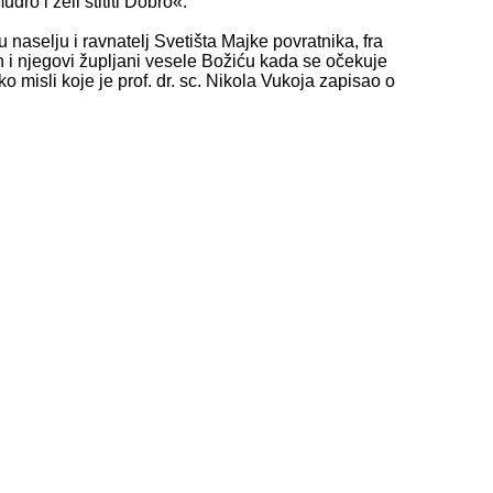
dro i želi štititi Dobro«.
 naselju i ravnatelj Svetišta Majke povratnika, fra
 i njegovi župljani vesele Božiću kada se očekuje
 misli koje je prof. dr. sc. Nikola Vukoja zapisao o