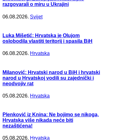
razgovarali o miru u Ukrajini
06.08.2026.
Svijet
Luka Mišetić: Hrvatska je Olujom
oslobodila vlastiti teritorij i spasila BiH
06.08.2026.
Hrvatska
Milanović: Hrvatski narod u BiH i hrvatski
narod u Hrvatskoj vodili su zajednički i
neodvojiv rat
05.08.2026.
Hrvatska
Plenković iz Knina: Ne bojimo se nikoga,
Hrvatska više nikada neće biti
nezaštićena!
05.08.2026.
Hrvatska