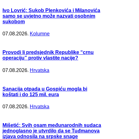
Ivo Lovrić: Sukob Plenkovića i Milanovića
samo se uvjetno može nazvati osobnim
sukobom
07.08.2026.
Kolumne
Provodi li predsjednik Republike “crnu
operaciju” protiv vlastite nacije?
07.08.2026.
Hrvatska
Sanacija otpada u Gospiću mogla bi
koštati i do 125 mil. eura
07.08.2026.
Hrvatska
Mišetić: Svih osam međunarodnih sudaca
jednoglasno je utvrdilo da se Tuđmanova
izjava odnosila na srpske snage