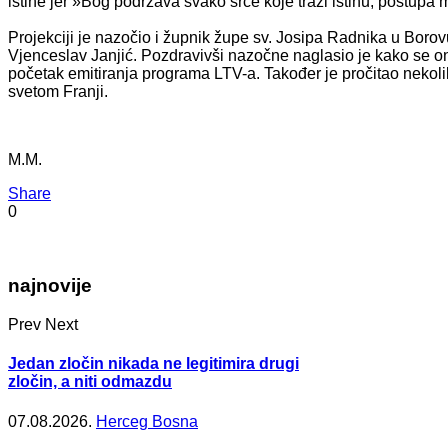
istine jer »Bog podržava svako srce koje traži istinu, postupa mu
Projekciji je nazočio i župnik župe sv. Josipa Radnika u Borovu
Vjenceslav Janjić. Pozdravivši nazočne naglasio je kako se on
početak emitiranja programa LTV-a. Također je pročitao nekoliko
svetom Franji.
M.M.
Share
0
najnovije
Prev
Next
Jedan zločin nikada ne legitimira drugi
zločin, a niti odmazdu
07.08.2026.
Herceg Bosna