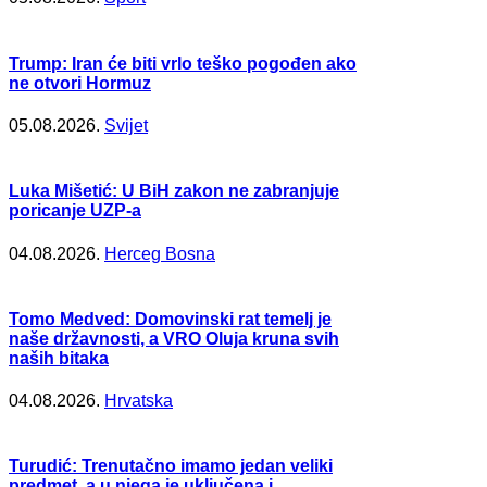
Trump: Iran će biti vrlo teško pogođen ako
ne otvori Hormuz
05.08.2026.
Svijet
Luka Mišetić: U BiH zakon ne zabranjuje
poricanje UZP-a
04.08.2026.
Herceg Bosna
Tomo Medved: Domovinski rat temelj je
naše državnosti, a VRO Oluja kruna svih
naših bitaka
04.08.2026.
Hrvatska
Turudić: Trenutačno imamo jedan veliki
predmet, a u njega je uključena i