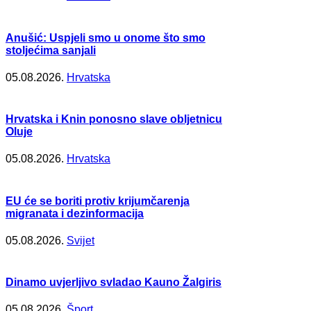
Anušić: Uspjeli smo u onome što smo
stoljećima sanjali
05.08.2026.
Hrvatska
Hrvatska i Knin ponosno slave obljetnicu
Oluje
05.08.2026.
Hrvatska
EU će se boriti protiv krijumčarenja
migranata i dezinformacija
05.08.2026.
Svijet
Dinamo uvjerljivo svladao Kauno Žalgiris
05.08.2026.
Šport