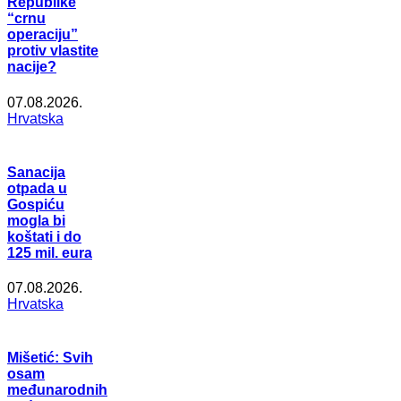
Republike
“crnu
operaciju”
protiv vlastite
nacije?
07.08.2026.
Hrvatska
Sanacija
otpada u
Gospiću
mogla bi
koštati i do
125 mil. eura
07.08.2026.
Hrvatska
Mišetić: Svih
osam
međunarodnih