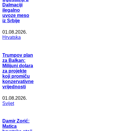
Dalmaciji
ilegalno
uvoze meso
iz Srbije
01.08.2026.
Hrvatska
Trumpov plan
za Balkan:
Milijuni dolara
za projekte
koji promiču
konzervativne
vrijednosti
01.08.2026.
Svijet
Damir Zorić:
Matica