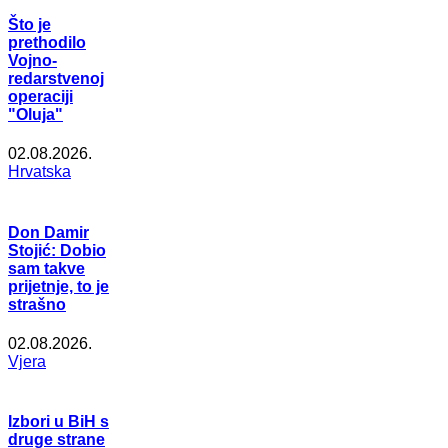
Što je
prethodilo
Vojno-
redarstvenoj
operaciji
"Oluja"
02.08.2026.
Hrvatska
Don Damir
Stojić: Dobio
sam takve
prijetnje, to je
strašno
02.08.2026.
Vjera
Izbori u BiH s
druge strane