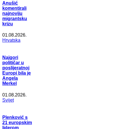
Anušić
komentirali
najnoviju
migrantsku
krizu
01.08.2026.
Hrvatska
Najgori
političar u
poslijeratnoj
Europi bila je
Angela
Merkel
01.08.2026.
Svijet
Plenković s
21 europskim
liderom