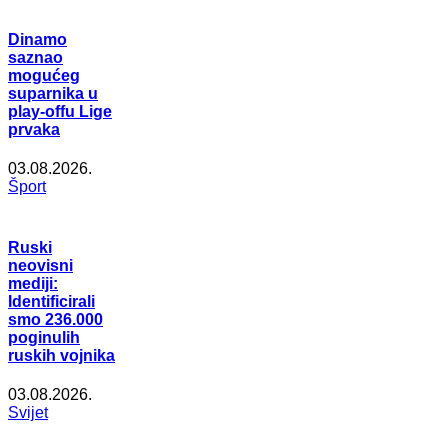
Dinamo
saznao
mogućeg
suparnika u
play-offu Lige
prvaka
03.08.2026.
Šport
Ruski
neovisni
mediji:
Identificirali
smo 236.000
poginulih
ruskih vojnika
03.08.2026.
Svijet