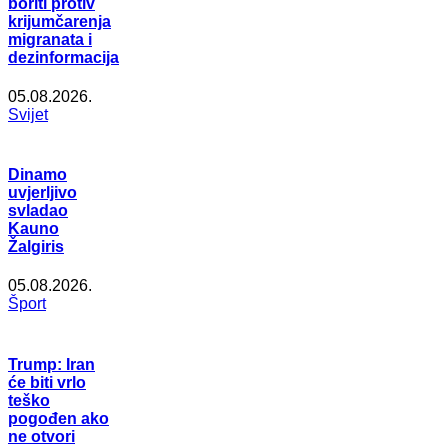
boriti protiv
krijumčarenja
migranata i
dezinformacija
05.08.2026.
Svijet
Dinamo
uvjerljivo
svladao
Kauno
Žalgiris
05.08.2026.
Šport
Trump: Iran
će biti vrlo
teško
pogođen ako
ne otvori