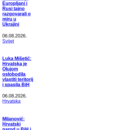
Europljani i
Rusi tajno
razgovarali o
miru u
Ukrajini
06.08.2026.
Svijet
Luka Mišetić:
Hrvatska je
Olujom
oslobodila
vlastiti teritorij
i spasila BiH
06.08.2026.
Hrvatska
Milanović:
Hrvatski
narod u BiH i