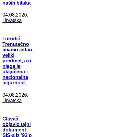
naših bitaka
04.08.2026.
Hrvatska
Turudić:
Trenutačno
imamo jedan
veliki
predmet, a u
njega je
uključena i
nacionalna
sigurnost
04.08.2026.
Hrvatska
Glavaš
objavio tajni
dokument
SIS-a iz ’92 o