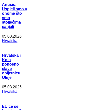
Anušić:
Uspjeli smo u
onome što
smo
stoljećima
sanjali
05.08.2026.
Hrvatska
Hrvatska i
Knin
ponosno
slave
obljetnicu
Oluje
05.08.2026.
Hrvatska
EU će se