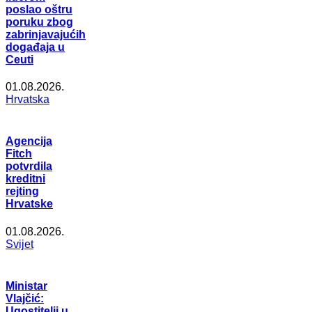
poslao oštru
poruku zbog
zabrinjavajućih
događaja u
Ceuti
01.08.2026.
Hrvatska
Agencija
Fitch
potvrdila
kreditni
rejting
Hrvatske
01.08.2026.
Svijet
Ministar
Vlajčić:
Ugostitelji u