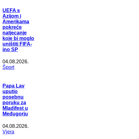
UEFA s
Azijom i
Amerikama
pokreće
natjecanje
koje bi moglo
uništiti FIFA-
ino SP
04.08.2026.
Šport
Papa Lav
uputio
posebnu
poruku za
Mladifest u
Međugorju
04.08.2026.
Vjera