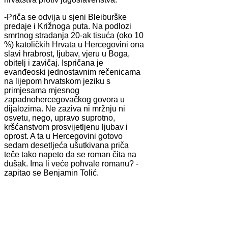
-Priča se odvija u sjeni Bleiburške
predaje i Križnoga puta. Na podlozi
smrtnog stradanja 20-ak tisuća (oko 10
%) katoličkih Hrvata u Hercegovini ona
slavi hrabrost, ljubav, vjeru u Boga,
obitelj i zavičaj. Ispričana je
evanđeoski jednostavnim rečenicama
na lijepom hrvatskom jeziku s
primjesama mjesnog
zapadnohercegovačkog govora u
dijalozima. Ne zaziva ni mržnju ni
osvetu, nego, upravo suprotno,
kršćanstvom prosvijetljenu ljubav i
oprost. A ta u Hercegovini gotovo
sedam desetljeća ušutkivana priča
teče tako napeto da se roman čita na
dušak. Ima li veće pohvale romanu? -
zapitao se Benjamin Tolić.