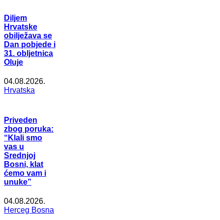
Diljem
Hrvatske
obilježava se
Dan pobjede i
31. obljetnica
Oluje
04.08.2026.
Hrvatska
Priveden
zbog poruka:
“Klali smo
vas u
Srednjoj
Bosni, klat
ćemo vam i
unuke”
04.08.2026.
Herceg Bosna