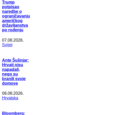
Trump
potpisao
naredbe o
ograničavanju
američkog
državljanstva
po rođenju
07.08.2026.
Svijet
Ante Šušnjar:
Hrvati nisu
napadali,
nego su
branili svoje
domove
06.08.2026.
Hrvatska
Bloomberg: