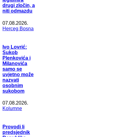
drugi zločin, a
niti odmazdu
07.08.2026.
Herceg Bosna
Ivo Lovrić:
Sukob
Plenkovića i
Milanovića
samo se
uvjetno može
nazvati
osobnim
sukobom
07.08.2026.
Kolumne
Provodi li
predsjednik