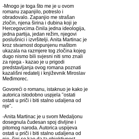
-Mnogo je toga što me je u ovom
romanu zapanjilo, potreslo i
obradovalo. Zapanjio me strašan
zločin, njena širina i dubina koji je
Hercegovcima činila jedna ideologija,
jedna partija, jedan režim, njegovi
poslušnici i izvršitelji. Anita Martinac je
kroz stvarnost dopunjenu maštom
ukazala na razmjere tog zločina kojeg
dugo nismo bili svjesni niti smo znali
za njega - kazao je u prigodi
predstavljanja ovog romana poznati
kazališni redatelj i književnik Miroslav
Međimorec.
Govoreći o romanu, istaknuo je kako je
autorica istodobno uspjela "ostati
ostati u priči i biti stalno udaljena od
nje".
-Anita Martinac je u svom Medaljonu
dosegnula čudesan spoj divljine i
pitomog naroda. Autorica uspijeva
ostati u priči i biti stalno udaljena od
nje, čini se kao da ta objektivnost