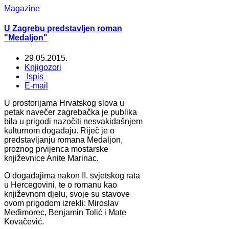
Magazine
U Zagrebu predstavljen roman
"Medaljon"
29.05.2015.
Knjigozori
Ispis
E-mail
U prostorijama Hrvatskog slova u
petak navečer zagrebačka je publika
bila u prigodi nazočiti nesvakidašnjem
kulturnom događaju. Riječ je o
predstavljanju romana Medaljon,
proznog prvijenca mostarske
književnice Anite Marinac.
O događajima nakon II. svjetskog rata
u Hercegovini, te o romanu kao
književnom djelu, svoje su stavove
ovom prigodom izrekli: Miroslav
Međimorec, Benjamin Tolić i Mate
Kovačević.