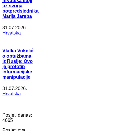
hrvatska stoji
uz svoga
potpredsjednika
Marija Jareba
31.07.2026.
Hrvatska
Vlatka Vukelić
o optužbama
iz Rusije: Ovo
je prototip
informacijske
manipulacije
31.07.2026.
Hrvatska
Posjeti danas:
4065
Posjeti ovaj