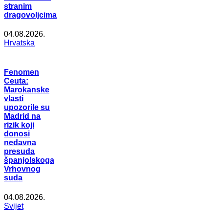
stranim
dragovoljcima
04.08.2026.
Hrvatska
Fenomen
Ceuta:
Marokanske
vlasti
upozorile su
Madrid na
rizik koji
donosi
nedavna
presuda
španjolskoga
Vrhovnog
suda
04.08.2026.
Svijet