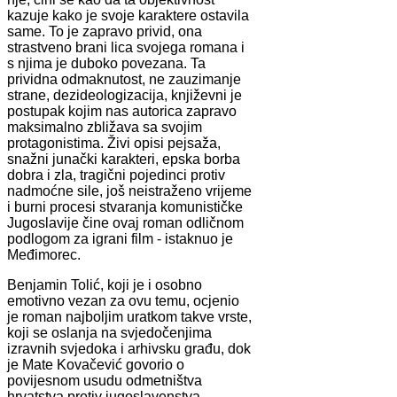
kazuje kako je svoje karaktere ostavila
same. To je zapravo privid, ona
strastveno brani lica svojega romana i
s njima je duboko povezana. Ta
prividna odmaknutost, ne zauzimanje
strane, dezideologizacija, književni je
postupak kojim nas autorica zapravo
maksimalno zbližava sa svojim
protagonistima. Živi opisi pejsaža,
snažni junački karakteri, epska borba
dobra i zla, tragični pojedinci protiv
nadmoćne sile, još neistraženo vrijeme
i burni procesi stvaranja komunističke
Jugoslavije čine ovaj roman odličnom
podlogom za igrani film - istaknuo je
Međimorec.
Benjamin Tolić, koji je i osobno
emotivno vezan za ovu temu, ocjenio
je roman najboljim uratkom takve vrste,
koji se oslanja na svjedočenjima
izravnih svjedoka i arhivsku građu, dok
je Mate Kovačević govorio o
povijesnom usudu odmetništva
hrvatstva protiv jugoslavenstva.