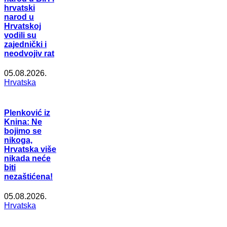
hrvatski
narod u
Hrvatskoj
vodili su
zajednički i
neodvojiv rat
05.08.2026.
Hrvatska
Plenković iz
Knina: Ne
bojimo se
nikoga,
Hrvatska više
nikada neće
biti
nezaštićena!
05.08.2026.
Hrvatska