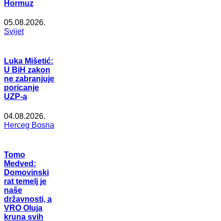
Hormuz
05.08.2026.
Svijet
Luka Mišetić:
U BiH zakon
ne zabranjuje
poricanje
UZP-a
04.08.2026.
Herceg Bosna
Tomo
Medved:
Domovinski
rat temelj je
naše
državnosti, a
VRO Oluja
kruna svih