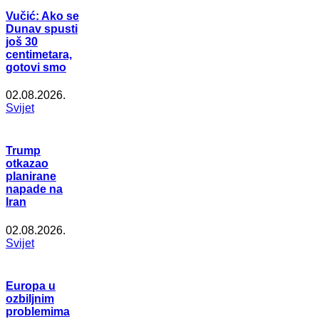
Vučić: Ako se
Dunav spusti
još 30
centimetara,
gotovi smo
02.08.2026.
Svijet
Trump
otkazao
planirane
napade na
Iran
02.08.2026.
Svijet
Europa u
ozbiljnim
problemima