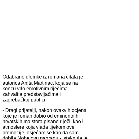
Odabrane ulomke iz romana čitala je
autorica Anita Martinac, koja se na
koncu vrlo emotivnim riječima
zahvalila predstavljačima i
zagrebačkoj publici.
- Dragi prijatelji, nakon ovakvih ocjena
koje je roman dobio od eminentnih
hrvatskih majstora pisane riječi, kao i
atmosfere koja vlada tijekom ove
promocije, osjećam se kao da sam
dobila Nobelovu nagradu - istaknula je