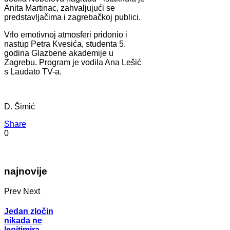
Anita Martinac, zahvaljujući se
predstavljačima i zagrebačkoj publici.
Vrlo emotivnoj atmosferi pridonio i
nastup Petra Kvesića, studenta 5.
godina Glazbene akademije u
Zagrebu. Program je vodila Ana Lešić
s Laudato TV-a.
D. Šimić
Share
0
najnovije
Prev
Next
Jedan zločin
nikada ne
legitimira