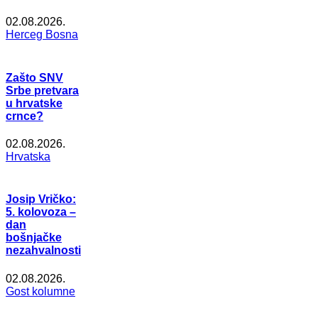
02.08.2026.
Herceg Bosna
Zašto SNV
Srbe pretvara
u hrvatske
crnce?
02.08.2026.
Hrvatska
Josip Vričko:
5. kolovoza –
dan
bošnjačke
nezahvalnosti
02.08.2026.
Gost kolumne