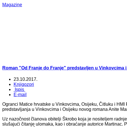
Magazine
Roman "Od Franje do Franje" predstavljen u Vinkovcima i
23.10.2017.
Knjigozori
Ispis
E-mail
Ogranci Matice hrvatske u Vinkovcima, Osijeku, Čitluku i HMI
predstavljanja u Vinkovcima i Osijeku novog romana Anite Mar
Uz nazočnost članova obitelji Škrobo koja je nositeljem radnje 
slušajući čitanje ulomaka, kao i obraćanje autorice Martinac. 