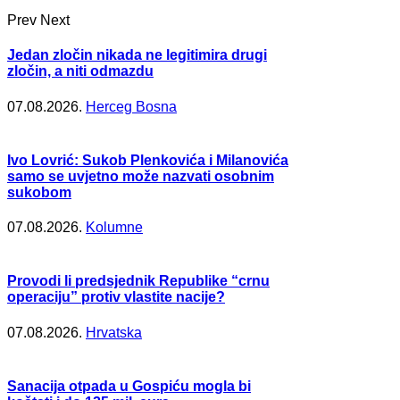
Prev
Next
Jedan zločin nikada ne legitimira drugi
zločin, a niti odmazdu
07.08.2026.
Herceg Bosna
Ivo Lovrić: Sukob Plenkovića i Milanovića
samo se uvjetno može nazvati osobnim
sukobom
07.08.2026.
Kolumne
Provodi li predsjednik Republike “crnu
operaciju” protiv vlastite nacije?
07.08.2026.
Hrvatska
Sanacija otpada u Gospiću mogla bi