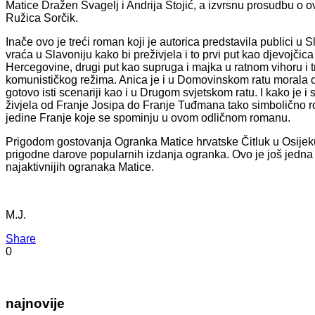
Matice Dražen Švagelj i Andrija Stojić, a izvrsnu prosudbu o o
Ružica Sorčik.
Inače ovo je treći roman koji je autorica predstavila publici u S
vraća u Slavoniju kako bi preživjela i to prvi put kao djevojči
Hercegovine, drugi put kao supruga i majka u ratnom vihoru i t
komunističkog režima. Anica je i u Domovinskom ratu morala op
gotovo isti scenariji kao i u Drugom svjetskom ratu. I kako je 
živjela od Franje Josipa do Franje Tuđmana tako simbolično r
jedine Franje koje se spominju u ovom odličnom romanu.
Prigodom gostovanja Ogranka Matice hrvatske Čitluk u Osijeku 
prigodne darove popularnih izdanja ogranka. Ovo je još jedn
najaktivnijih ogranaka Matice.
M.J.
Share
0
najnovije