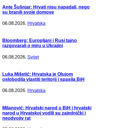
Ante Šušnjar: Hrvati nisu napadali, nego
su branili svoje domove
06.08.2026.
Hrvatska
Bloomberg: Europljani i Rusi tajno
razgovarali o miru u Ukrajini
06.08.2026.
Svijet
Luka Mišetić: Hrvatska je Olujom
oslobodila vlastiti teritorij i spasila BiH
06.08.2026.
Hrvatska
Milanović: Hrvatski narod u BiH i hrvatski
narod u Hrvatskoj vodili su zajednički i
neodvojiv rat