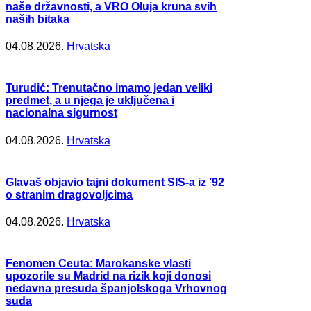
naše državnosti, a VRO Oluja kruna svih
naših bitaka
04.08.2026.
Hrvatska
Turudić: Trenutačno imamo jedan veliki
predmet, a u njega je uključena i
nacionalna sigurnost
04.08.2026.
Hrvatska
Glavaš objavio tajni dokument SIS-a iz ’92
o stranim dragovoljcima
04.08.2026.
Hrvatska
Fenomen Ceuta: Marokanske vlasti
upozorile su Madrid na rizik koji donosi
nedavna presuda španjolskoga Vrhovnog
suda