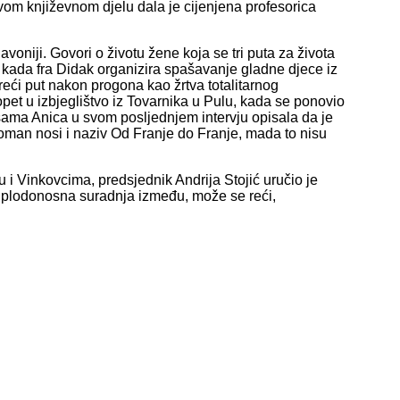
vom književnom djelu dala je cijenjena profesorica
lavoniji. Govori o životu žene koja se tri puta za života
ca kada fra Didak organizira spašavanje gladne djece iz
reći put nakon progona kao žrtva totalitarnog
et u izbjeglištvo iz Tovarnika u Pulu, kada se ponovio
i sama Anica u svom posljednjem intervju opisala da je
oman nosi i naziv Od Franje do Franje, mada to nisu
i Vinkovcima, predsjednik Andrija Stojić uručio je
a plodonosna suradnja između, može se reći,