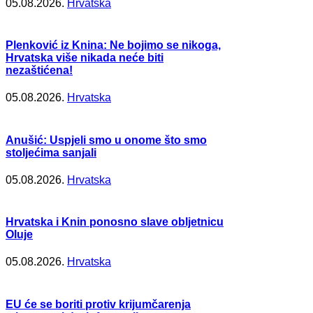
05.08.2026.
Hrvatska
Plenković iz Knina: Ne bojimo se nikoga,
Hrvatska više nikada neće biti
nezaštićena!
05.08.2026.
Hrvatska
Anušić: Uspjeli smo u onome što smo
stoljećima sanjali
05.08.2026.
Hrvatska
Hrvatska i Knin ponosno slave obljetnicu
Oluje
05.08.2026.
Hrvatska
EU će se boriti protiv krijumčarenja