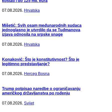
koštati i do 125 mil. eura
07.08.2026.
Hrvatska
Mišetić: Svih osam međunarodnih sudaca
jednoglasno je utvrdilo da se Tuđmanova
izjava odnosila na srpske snage
07.08.2026.
Hrvatska
Konaković: Što je konstitutivnost? Što je
legitimno predstavljanje?
07.08.2026.
Herceg Bosna
Trump potpisao naredbe o ograničavanju
američkog državljanstva po rođenju
07.08.2026.
Svijet