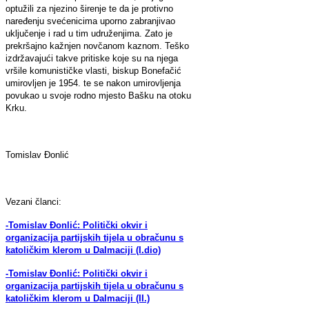
optužili za njezino širenje te da je protivno
naređenju svećenicima uporno zabranjivao
uključenje i rad u tim udruženjima. Zato je
prekršajno kažnjen novčanom kaznom. Teško
izdržavajući takve pritiske koje su na njega
vršile komunističke vlasti, biskup Bonefačić
umirovljen je 1954. te se nakon umirovljenja
povukao u svoje rodno mjesto Bašku na otoku
Krku.
Tomislav Đonlić
Vezani članci:
-Tomislav Đonlić: Politički okvir i
organizacija partijskih tijela u obračunu s
katoličkim klerom u Dalmaciji (I.dio)
-Tomislav Đonlić: Politički okvir i
organizacija partijskih tijela u obračunu s
katoličkim klerom u Dalmaciji (II.)