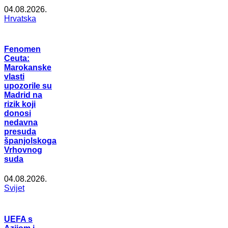
04.08.2026.
Hrvatska
Fenomen
Ceuta:
Marokanske
vlasti
upozorile su
Madrid na
rizik koji
donosi
nedavna
presuda
španjolskoga
Vrhovnog
suda
04.08.2026.
Svijet
UEFA s