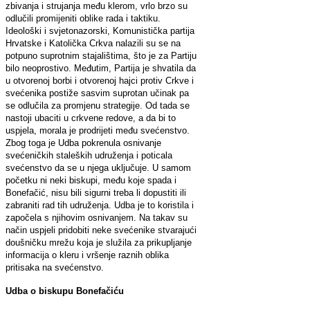
zbivanja i strujanja među klerom, vrlo brzo su
odlučili promijeniti oblike rada i taktiku.
Ideološki i svjetonazorski, Komunistička partija
Hrvatske i Katolička Crkva nalazili su se na
potpuno suprotnim stajalištima, što je za Partiju
bilo neoprostivo. Međutim, Partija je shvatila da
u otvorenoj borbi i otvorenoj hajci protiv Crkve i
svećenika postiže sasvim suprotan učinak pa
se odlučila za promjenu strategije. Od tada se
nastoji ubaciti u crkvene redove, a da bi to
uspjela, morala je prodrijeti među svećenstvo.
Zbog toga je Udba pokrenula osnivanje
svećeničkih staleških udruženja i poticala
svećenstvo da se u njega uključuje. U samom
početku ni neki biskupi, među koje spada i
Bonefačić, nisu bili sigurni treba li dopustiti ili
zabraniti rad tih udruženja. Udba je to koristila i
započela s njihovim osnivanjem. Na takav su
način uspjeli pridobiti neke svećenike stvarajući
doušničku mrežu koja je služila za prikupljanje
informacija o kleru i vršenje raznih oblika
pritisaka na svećenstvo.
Udba o biskupu Bonefačiću