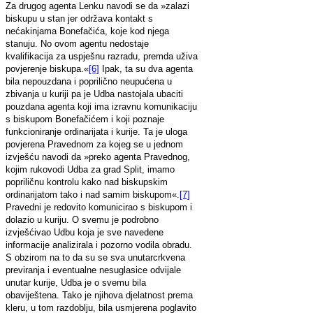
Za drugog agenta Lenku navodi se da »zalazi
biskupu u stan jer održava kontakt s
nećakinjama Bonefačića, koje kod njega
stanuju. No ovom agentu nedostaje
kvalifikacija za uspješnu razradu, premda uživa
povjerenje biskupa.«
[6]
Ipak, ta su dva agenta
bila nepouzdana i poprilično neupućena u
zbivanja u kuriji pa je Udba nastojala ubaciti
pouzdana agenta koji ima izravnu komunikaciju
s biskupom Bonefačićem i koji poznaje
funkcioniranje ordinarijata i kurije. Ta je uloga
povjerena Pravednom za kojeg se u jednom
izvješću navodi da »preko agenta Pravednog,
kojim rukovodi Udba za grad Split, imamo
popriličnu kontrolu kako nad biskupskim
ordinarijatom tako i nad samim biskupom«.
[7]
Pravedni je redovito komunicirao s biskupom i
dolazio u kuriju. O svemu je podrobno
izvješćivao Udbu koja je sve navedene
informacije analizirala i pozorno vodila obradu.
S obzirom na to da su se sva unutarcrkvena
previranja i eventualne nesuglasice odvijale
unutar kurije, Udba je o svemu bila
obaviještena. Tako je njihova djelatnost prema
kleru, u tom razdoblju, bila usmjerena poglavito