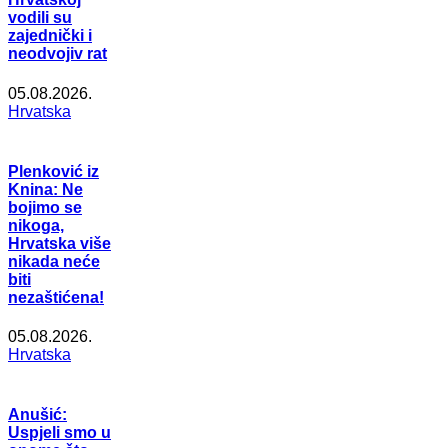
vodili su
zajednički i
neodvojiv rat
05.08.2026.
Hrvatska
Plenković iz
Knina: Ne
bojimo se
nikoga,
Hrvatska više
nikada neće
biti
nezaštićena!
05.08.2026.
Hrvatska
Anušić:
Uspjeli smo u