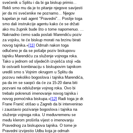
svećenik u Splitu i da bi ga biskup primio...
Rekli smo mu da je to pitanje njegove savijesti
jer da mi svećenike ne poznamo... Njegov
kapelan je naš agent "Pravedni"... Poslije toga
smo dali instrukcije agentu kako će se držati
ako mu župnik bude što o tome napomenuo. ...
Naknadno ćemo sada poslati Marendiću poziv
za vojsku, te će biskup morati na brzinu birati
novog tajnika.«
[11]
Odmah nakon toga
odlučeno je da se pošalje poziv biskupovu
tajniku Marendiću za služenje vojnoga roka.
Tako u jednom od sljedećih izvješća stoji »da
bi ostvarili kombinaciju s biskupovim tajnikom
uredili smo s Vojnim okrugom u Splitu da
pozovu nekoliko bogoslova i tajnika Marendića,
pa da im se saopći da će za 15-20 dana biti
pozvani na odsluženje vojnog roka. Ovo bi
trebalo pokrenuti imenovanje novog tajnika i
novog pomoćnika biskupa.«
[12]
Radi toga je dr.
Frane Franić otišao u Zagreb da bi intervenirao
i zaustavio pozivanje bogoslova i tajnika na
služenje vojnoga roka. U međuvremenu se
među klerom proširila vijest o imenovanju
Pravednog za biskupova tajnika. O tome je
Pravedni izvijestio Udbu koja je odmah