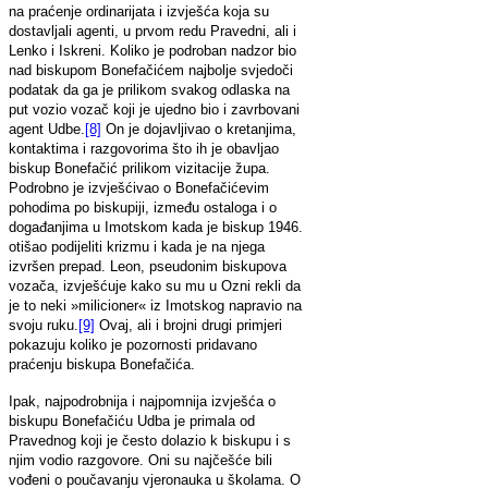
na praćenje ordinarijata i izvješća koja su
dostavljali agenti, u prvom redu Pravedni, ali i
Lenko i Iskreni. Koliko je podroban nadzor bio
nad biskupom Bonefačićem najbolje svjedoči
podatak da ga je prilikom svakog odlaska na
put vozio vozač koji je ujedno bio i zavrbovani
agent Udbe.
[8]
On je dojavljivao o kretanjima,
kontaktima i razgovorima što ih je obavljao
biskup Bonefačić prilikom vizitacije župa.
Podrobno je izvješćivao o Bonefačićevim
pohodima po biskupiji, između ostaloga i o
događanjima u Imotskom kada je biskup 1946.
otišao podijeliti krizmu i kada je na njega
izvršen prepad. Leon, pseudonim biskupova
vozača, izvješćuje kako su mu u Ozni rekli da
je to neki »milicioner« iz Imotskog napravio na
svoju ruku.
[9]
Ovaj, ali i brojni drugi primjeri
pokazuju koliko je pozornosti pridavano
praćenju biskupa Bonefačića.
Ipak, najpodrobnija i najpomnija izvješća o
biskupu Bonefačiću Udba je primala od
Pravednog koji je često dolazio k biskupu i s
njim vodio razgovore. Oni su najčešće bili
vođeni o poučavanju vjeronauka u školama. O