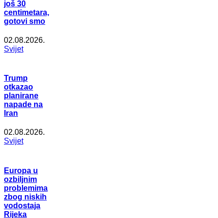
još 30
centimetara,
gotovi smo
02.08.2026.
Svijet
Trump
otkazao
planirane
napade na
Iran
02.08.2026.
Svijet
Europa u
ozbiljnim
problemima
zbog niskih
vodostaja
Rijeka