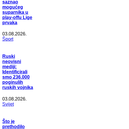
saznao
mogućeg
suparnika u
play-offu Lige
prvaka
03.08.2026.
Šport
Ruski
neovisni
mediji:
Identificirali
smo 236.000
poginulih
ruskih vojnika
03.08.2026.
Svijet
Što je
prethodilo