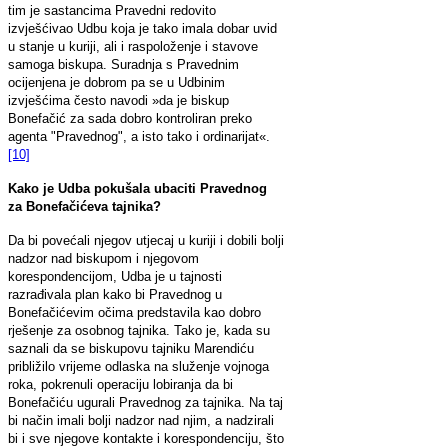
tim je sastancima Pravedni redovito
izvješćivao Udbu koja je tako imala dobar uvid
u stanje u kuriji, ali i raspoloženje i stavove
samoga biskupa. Suradnja s Pravednim
ocijenjena je dobrom pa se u Udbinim
izvješćima često navodi »da je biskup
Bonefačić za sada dobro kontroliran preko
agenta "Pravednog", a isto tako i ordinarijat«.
[10]
Kako je Udba pokušala ubaciti Pravednog
za Bonefačićeva tajnika?
Da bi povećali njegov utjecaj u kuriji i dobili bolji
nadzor nad biskupom i njegovom
korespondencijom, Udba je u tajnosti
razrađivala plan kako bi Pravednog u
Bonefačićevim očima predstavila kao dobro
rješenje za osobnog tajnika. Tako je, kada su
saznali da se biskupovu tajniku Marendiću
približilo vrijeme odlaska na služenje vojnoga
roka, pokrenuli operaciju lobiranja da bi
Bonefačiću ugurali Pravednog za tajnika. Na taj
bi način imali bolji nadzor nad njim, a nadzirali
bi i sve njegove kontakte i korespondenciju, što