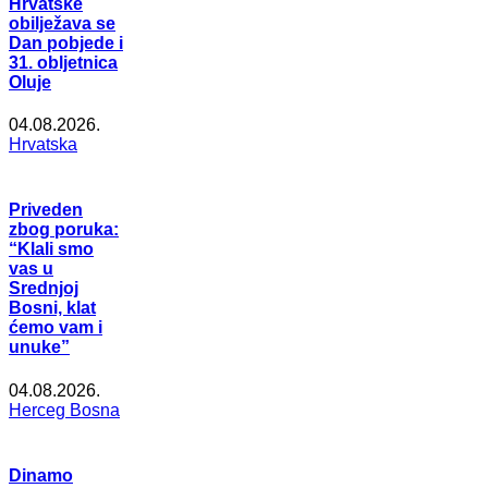
Hrvatske
obilježava se
Dan pobjede i
31. obljetnica
Oluje
04.08.2026.
Hrvatska
Priveden
zbog poruka:
“Klali smo
vas u
Srednjoj
Bosni, klat
ćemo vam i
unuke”
04.08.2026.
Herceg Bosna
Dinamo