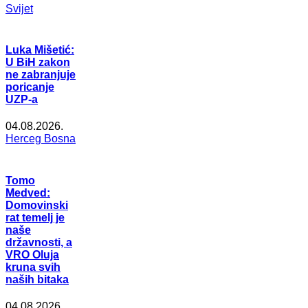
Svijet
Luka Mišetić:
U BiH zakon
ne zabranjuje
poricanje
UZP-a
04.08.2026.
Herceg Bosna
Tomo
Medved:
Domovinski
rat temelj je
naše
državnosti, a
VRO Oluja
kruna svih
naših bitaka
04.08.2026.