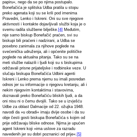
papiru«, nego da se po njima postupalo.
Bonefačića je splitska Udba pratila u stopu
preko agenata koji su se krili pod imenima
Pravedni, Lenko i Iskreni. Oni su sve njegove
aktivnosti i kontakte dojavljivali službi koja je o
svemu radila službene bilješke.
[4]
Međutim,
nije samo biskup Bonefačić praćen, svi su
biskupi bili praćeni i nadzirani, a Udba se
posebno zanimala za njihove poglede na
svećenička udruženja, ali i općenite političke
poglede na aktualna pitanja. Tako su se na
meti službe nalazili i ljudi koji su s biskupima
održavali prisne prijateljske i rodbinske veze. U
slučaju biskupa Bonefačića Udbini agenti
Iskreni i Lenko prema njemu su imali posredan
odnos jer su informacije o njegovu kretanju, ali i
nekim njegovim kontaktima i stavovima,
doznavali preko Bonefačiću bliskih ljudi, a da
oni nisu ni o čemu dvojili. Tako se u izvješću
Udbe za oblast Dalmacije od 22. ožujka 1948.
navodi da »u obradi« imaju dvije osobe i da su
obje česti gosti biskupa Bonefačića s kojim od
prije održavaju bliske odnose. Njima je upućen
agent Iskreni koji »ima uslove za razradu
navedenih jer su dobri poznanici od prije«.
[5]