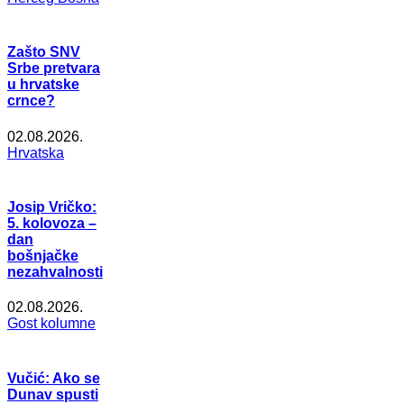
Zašto SNV
Srbe pretvara
u hrvatske
crnce?
02.08.2026.
Hrvatska
Josip Vričko:
5. kolovoza –
dan
bošnjačke
nezahvalnosti
02.08.2026.
Gost kolumne
Vučić: Ako se
Dunav spusti