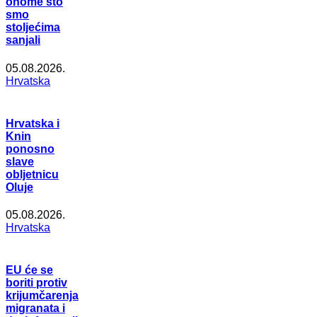
onome što
smo
stoljećima
sanjali
05.08.2026.
Hrvatska
Hrvatska i
Knin
ponosno
slave
obljetnicu
Oluje
05.08.2026.
Hrvatska
EU će se
boriti protiv
krijumčarenja
migranata i