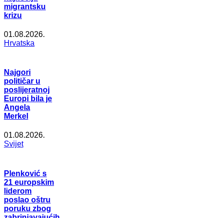
migrantsku
krizu
01.08.2026.
Hrvatska
Najgori
političar u
poslijeratnoj
Europi bila je
Angela
Merkel
01.08.2026.
Svijet
Plenković s
21 europskim
liderom
poslao oštru
poruku zbog
zabrinjavajućih