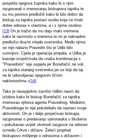
posjetila njegova župnika kako bi s njim
razgovarali o imenovanju biskupova tajnika te
su mu ponovo predložili kako bi bilo dobro da
biskup za tajnika postavi osobu koja će imati
dobre odnose s vlastima, a i s njime osobno.
[13]
On je tražio da mu daju malo vremena
kako bi razmislio o imenima te im je naknadno
predložio dva-tri mlađa svećenika. Među njima
se nije nalazio Pravedni što je Udbi bilo
sumnjivo. Cijela je operacija propala, a Udba je
kasnije izvješćivala da »naša kombinacija s
"Pravednim" nije uspjela jer Bonefačić ne voli
za tajnika starijeg svećenika jer se boji da taj
ne bi udovoljavao njegovim ličnim
naklonostima.«
[14]
Tako je neuspješno završio Udbin naum da
izlobira kako bi biskup Bonefačić za tajnika
imenovao njihova agenta Pravednog. Međutim,
Pravednoga to nije pokolebalo da nastavi svoje
aktivnosti. On je i dalje posjećivao biskupa,
razgovarao o predavanju vjeronauka u školama
i pokušavao uvijek skrenuti razgovor na odnose
između Crkve i države. Želeći propitati
biskupovo mišljenje o odnosima s državom i