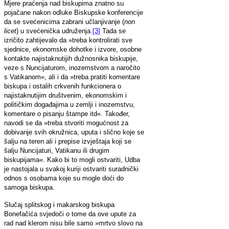
Mjere praćenja nad biskupima znatno su
pojačane nakon odluke Biskupske konferencije
da se svećenicima zabrani učlanjivanje (
non
licet
) u svećenička udruženja.
[3]
Tada se
izričito zahtijevalo da »treba kontrolirati sve
sjednice, ekonomske dohotke i izvore, osobne
kontakte najistaknutijih dužnosnika biskupije,
veze s Nuncijaturom, inozemstvom a naročito
s Vatikanom«, ali i da »treba pratiti komentare
biskupa i ostalih crkvenih funkcionera o
najistaknutijim društvenim, ekonomskim i
političkim događajima u zemlji i inozemstvu,
komentare o pisanju štampe itd«. Također,
navodi se da »treba stvoriti mogućnost za
dobivanje svih okružnica, uputa i slično koje se
šalju na teren ali i prepise izvještaja koji se
šalju Nuncijaturi, Vatikanu ili drugim
biskupijama«. Kako bi to mogli ostvariti, Udba
je nastojala u svakoj kuriji ostvariti suradnički
odnos s osobama koje su mogle doći do
samoga biskupa.
Slučaj splitskog i makarskog biskupa
Bonefačića svjedoči o tome da ove upute za
rad nad klerom nisu bile samo »mrtvo slovo na