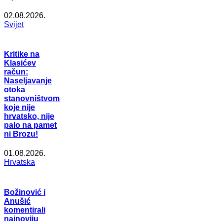
02.08.2026.
Svijet
Kritike na
Klasićev
račun:
Naseljavanje
otoka
stanovništvom
koje nije
hrvatsko, nije
palo na pamet
ni Brozu!
01.08.2026.
Hrvatska
Božinović i
Anušić
komentirali
najnoviju