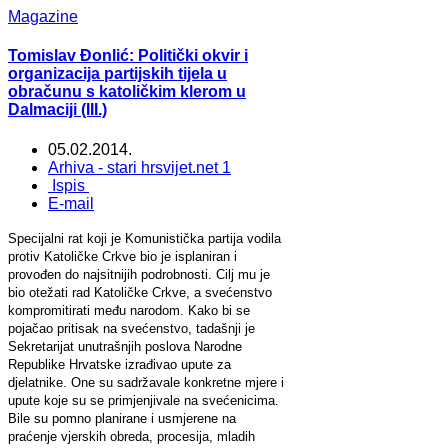
Magazine
Tomislav Đonlić: Politički okvir i
organizacija partijskih tijela u
obračunu s katoličkim klerom u
Dalmaciji (III.)
05.02.2014.
Arhiva - stari hrsvijet.net 1
Ispis
E-mail
Specijalni rat koji je Komunistička partija vodila
protiv Katoličke Crkve bio je isplaniran i
provođen do najsitnijih podrobnosti. Cilj mu je
bio otežati rad Katoličke Crkve, a svećenstvo
kompromitirati među narodom. Kako bi se
pojačao pritisak na svećenstvo, tadašnji je
Sekretarijat unutrašnjih poslova Narodne
Republike Hrvatske izrađivao upute za
djelatnike. One su sadržavale konkretne mjere i
upute koje su se primjenjivale na svećenicima.
Bile su pomno planirane i usmjerene na
praćenje vjerskih obreda, procesija, mladih