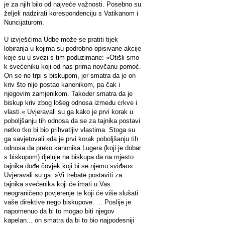
je za njih bilo od najveće važnosti. Posebno su
željeli nadzirati korespondenciju s Vatikanom i
Nuncijaturom.
U izvješćima Udbe može se pratiti tijek
lobiranja u kojima su podrobno opisivane akcije
koje su u svezi s tim poduzimane: »Otišli smo
k svećeniku koji od nas prima novčanu pomoć.
On se ne trpi s biskupom, jer smatra da je on
kriv što nije postao kanonikom, pa čak i
njegovim zamjenikom. Također smatra da je
biskup kriv zbog lošeg odnosa između crkve i
vlasti.« Uvjeravali su ga kako je prvi korak u
poboljšanju tih odnosa da se za tajnika postavi
netko tko bi bio prihvatljiv vlastima. Stoga su
ga savjetovali »da je prvi korak poboljšanju tih
odnosa da preko kanonika Lugera (koji je dobar
s biskupom) djeluje na biskupa da na mjesto
tajnika dođe čovjek koji bi se njemu sviđao«.
Uvjeravali su ga: »Vi trebate postaviti za
tajnika svećenika koji će imati u Vas
neograničeno povjerenje te koji će više slušati
vaše direktive nego biskupove. ... Poslije je
napomenuo da bi to mogao biti njegov
kapelan... on smatra da bi to bio najpodesniji