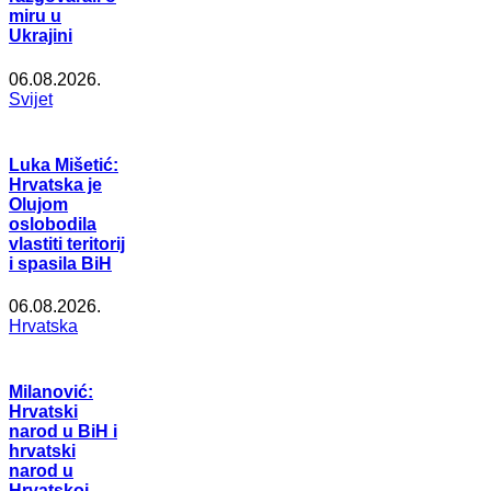
miru u
Ukrajini
06.08.2026.
Svijet
Luka Mišetić:
Hrvatska je
Olujom
oslobodila
vlastiti teritorij
i spasila BiH
06.08.2026.
Hrvatska
Milanović:
Hrvatski
narod u BiH i
hrvatski
narod u
Hrvatskoj