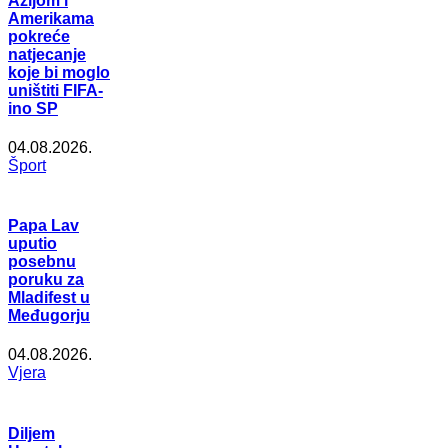
Azijom i
Amerikama
pokreće
natjecanje
koje bi moglo
uništiti FIFA-
ino SP
04.08.2026.
Šport
Papa Lav
uputio
posebnu
poruku za
Mladifest u
Međugorju
04.08.2026.
Vjera
Diljem