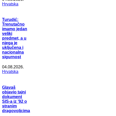
Hrvatska
Turudić:
Trenutačno
imamo jedan
veliki
predmet, a u
njega je
uključena i
nacionalna
sigurnost
04.08.2026.
Hrvatska
Glavaš
objavio tajni
dokument
SIS-a iz ’92 o
stranim
dragovoljcima