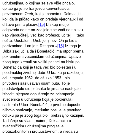
udruženjima, o kojima se sve više pričalo,
upitao ga je »o franjevcu konventualcu,
prezimenom Oreb, koji je boravio u Dalmaciji i
koji da je pričao kako on predaje vjeronauk i od
države prima plaću«.
[15]
Biskup mu je
odgovorio da se on zacijelo »ne vodi na spisku
kao vjeroučitelj, već kao profesor, učitelj ili tako
nešto. Uostalom, Oreb je njihov. On je bio s
partizanima. I on je s Rittigom.«
[16]
Iz toga je
Udba zaključila da i Bonefačić ima otpor prema
pokrenutim svećeničkim udruženjima. Upravo
zbog toga krenuli su veliki pritisci na biskupa
Bonefačića koji je tada već bio bolestan i u
poodmakloj životnoj dobi. U kratku je razdoblju,
od listopada 1952. do ožujka 1953., bio
privođen i saslušavan osam puta. To je
predstavljalo dio pritisaka kojima se nastojalo
ishoditi njegovo dopuštenje za pristupanje
svećenika u udruženja koja je pokrenula i
nadzirala Udba. Bonefačić je prvotno dopustio
njihovo osnivanje, međutim poslije je povukao
odluku pa je zbog toga bio i prekršajno kažnjen.
Tadašnje su vlasti, naime, Deklaraciju o
svećeničkim udruženjima proglasile
protuzakonitom i protuustavnom, a njega su