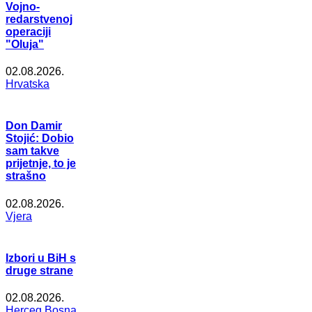
Vojno-
redarstvenoj
operaciji
"Oluja"
02.08.2026.
Hrvatska
Don Damir
Stojić: Dobio
sam takve
prijetnje, to je
strašno
02.08.2026.
Vjera
Izbori u BiH s
druge strane
02.08.2026.
Herceg Bosna