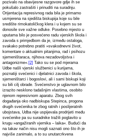
pozivalo na obavijesne razgovore gdje ih se
pokušalo zastrašiti i prinuditi na suradnju.
Orijentacija represivnog rada bila je primarno
usmjerena na sjedišta biskupija koje su bile
središte rimokatoličkog klera i u kojem su se
donosile sve važne odluke. Posebno mjesto u
uputama bilo je posvećeno radu vjerskih škola i
zavoda s primjedbom da je, između ostaloga,
svakako potrebno pratiti »svakodnevni život,
komentare o aktualnim pitanjima, rad i psihozu
sjemeništaraca, njihova nezadovoljstva i
antagonizme«.
[2]
Tako su se pod mjerama
Udbe našli vjerski službenici u kurijama,
poznatiji svećenici i djelatnici zavoda i škola,
sjemeništarci i bogoslovi, ali i sami biskupi koji
su bili cilj obrade. Svećenstvo je uglavnom bilo
izrazito nesklono tadašnjim vlastima, osobito
njenom represivnom aparatu. Zbog svih
događanja oko nadbiskupa Stepinca, progona
drugih svećenika te zbog ratnih i poslijeratnih
ubojstava, Udba nije uspijevala prodrijeti među
svećenike pa su suradnike tražili poglavito u
krugu »angažiranih vjernika – laika«. Budući da
na takav način nisu mogli saznati ono što ih je
najviše zanimalo, a to su unutarcrkvena