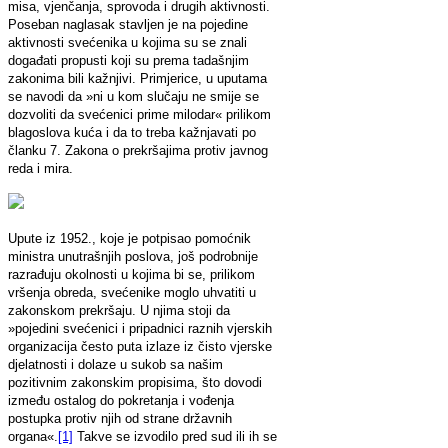
misa, vjenčanja, sprovoda i drugih aktivnosti.
Poseban naglasak stavljen je na pojedine
aktivnosti svećenika u kojima su se znali
događati propusti koji su prema tadašnjim
zakonima bili kažnjivi. Primjerice, u uputama
se navodi da »ni u kom slučaju ne smije se
dozvoliti da svećenici prime milodar« prilikom
blagoslova kuća i da to treba kažnjavati po
članku 7. Zakona o prekršajima protiv javnog
reda i mira.
Upute iz 1952., koje je potpisao pomoćnik
ministra unutrašnjih poslova, još podrobnije
razrađuju okolnosti u kojima bi se, prilikom
vršenja obreda, svećenike moglo uhvatiti u
zakonskom prekršaju. U njima stoji da
»pojedini svećenici i pripadnici raznih vjerskih
organizacija često puta izlaze iz čisto vjerske
djelatnosti i dolaze u sukob sa našim
pozitivnim zakonskim propisima, što dovodi
između ostalog do pokretanja i vođenja
postupka protiv njih od strane državnih
organa«.
[1]
Takve se izvodilo pred sud ili ih se