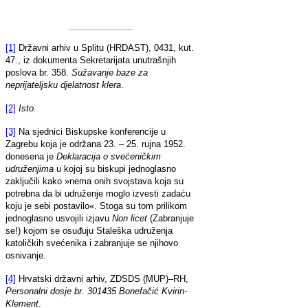
[1]
Državni arhiv u Splitu (HRDAST), 0431, kut.
47., iz dokumenta Sekretarijata unutrašnjih
poslova br. 358.
Sužavanje baze za
neprijateljsku djelatnost klera
.
[2]
Isto.
[3]
Na sjednici Biskupske konferencije u
Zagrebu koja je održana 23. – 25. rujna 1952.
donesena je
Deklaracija o svećeničkim
udruženjima
u kojoj su biskupi jednoglasno
zaključili kako »nema onih svojstava koja su
potrebna da bi udruženje moglo izvesti zadaću
koju je sebi postavilo«. Stoga su tom prilikom
jednoglasno usvojili izjavu
Non licet
(Zabranjuje
se!) kojom se osuđuju Staleška udruženja
katoličkih svećenika i zabranjuje se njihovo
osnivanje.
[4]
Hrvatski državni arhiv, ZDSDS (MUP)–RH,
Personalni dosje br. 301435 Bonefačić Kvirin-
Klement
.