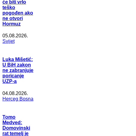
će biti vrlo
teško
pogođen ako
ne otvori
Hormuz
05.08.2026.
Svijet
Luka Mišetić:
U BiH zakon
ne zabranjuje
poricanje
UZP-a
04.08.2026.
Herceg Bosna
Tomo
Medved:
Domovinski
rat temelj je