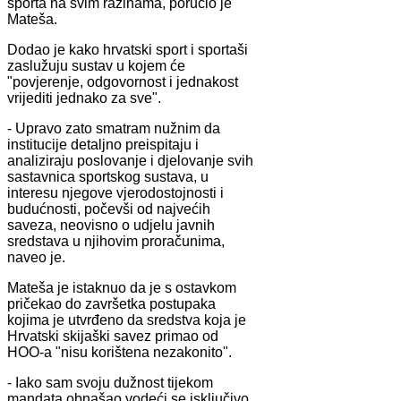
sporta na svim razinama, poručio je
Mateša.
Dodao je kako hrvatski sport i sportaši
zaslužuju sustav u kojem će
"povjerenje, odgovornost i jednakost
vrijediti jednako za sve".
- Upravo zato smatram nužnim da
institucije detaljno preispitaju i
analiziraju poslovanje i djelovanje svih
sastavnica sportskog sustava, u
interesu njegove vjerodostojnosti i
budućnosti, počevši od najvećih
saveza, neovisno o udjelu javnih
sredstava u njihovim proračunima,
naveo je.
Mateša je istaknuo da je s ostavkom
pričekao do završetka postupaka
kojima je utvrđeno da sredstva koja je
Hrvatski skijaški savez primao od
HOO-a "nisu korištena nezakonito".
- Iako sam svoju dužnost tijekom
mandata obnašao vodeći se isključivo