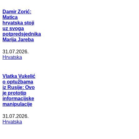
Damir Zorić:
Matica
hrvatska stoji
uz svoga
potpredsjednika
Marija Jareba
31.07.2026.
Hrvatska
Vlatka Vukelić
o optužbama
iz Rusije: Ovo
je prototip
informacijske
manipulacije
31.07.2026.
Hrvatska