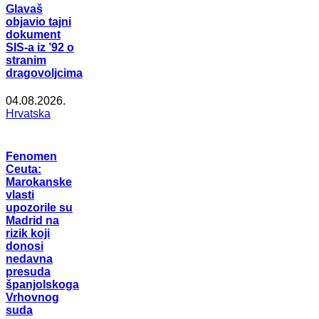
Glavaš
objavio tajni
dokument
SIS-a iz ’92 o
stranim
dragovoljcima
04.08.2026.
Hrvatska
Fenomen
Ceuta:
Marokanske
vlasti
upozorile su
Madrid na
rizik koji
donosi
nedavna
presuda
španjolskoga
Vrhovnog
suda