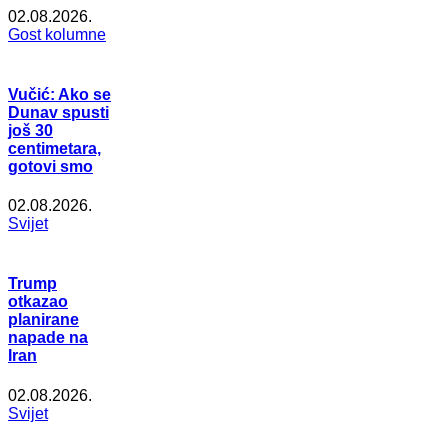
02.08.2026.
Gost kolumne
Vučić: Ako se
Dunav spusti
još 30
centimetara,
gotovi smo
02.08.2026.
Svijet
Trump
otkazao
planirane
napade na
Iran
02.08.2026.
Svijet