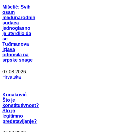
Mišetić: Svih
osam
međunarodnih
sudaca
jednoglasno
je utvrdilo da
se
Tuđmanova
izjava
odnosila na
srpske snage
07.08.2026.
Hrvatska
Konaković:
Što je
konstitutivnost?
Što je
legitimno
predstavljanje?