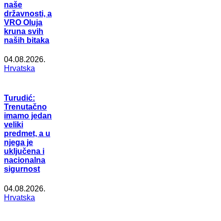
naše
državnosti, a
VRO Oluja
kruna svih
naših bitaka
04.08.2026.
Hrvatska
Turudić:
Trenutačno
imamo jedan
veliki
predmet, a u
njega je
uključena i
nacionalna
sigurnost
04.08.2026.
Hrvatska