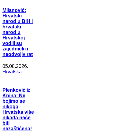
Milanović:
Hrvatski
narod u BiH i
hrvatski
narod u
Hrvatskoj
vodili su
zajednički i
neodvojiv rat
05.08.2026.
Hrvatska
Plenković iz
Knina: Ne
bojimo se
nikoga,
Hrvatska više
nikada neće
biti
nezaštićena!