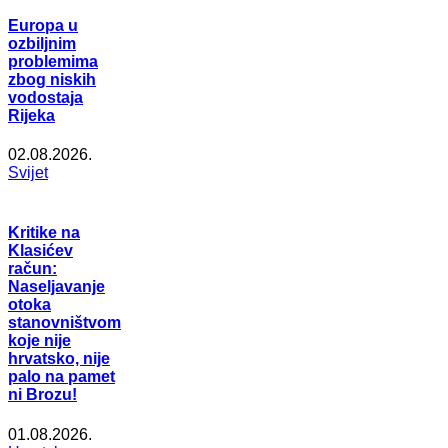
Europa u
ozbiljnim
problemima
zbog niskih
vodostaja
Rijeka
02.08.2026.
Svijet
Kritike na
Klasićev
račun:
Naseljavanje
otoka
stanovništvom
koje nije
hrvatsko, nije
palo na pamet
ni Brozu!
01.08.2026.