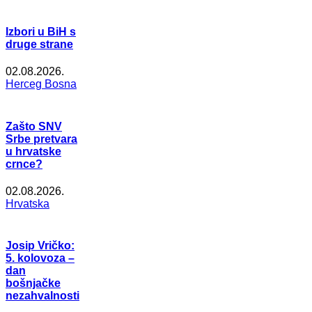
Izbori u BiH s
druge strane
02.08.2026.
Herceg Bosna
Zašto SNV
Srbe pretvara
u hrvatske
crnce?
02.08.2026.
Hrvatska
Josip Vričko:
5. kolovoza –
dan
bošnjačke
nezahvalnosti