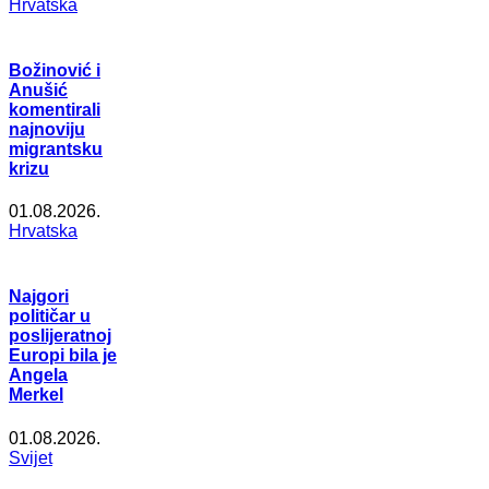
Hrvatska
Božinović i
Anušić
komentirali
najnoviju
migrantsku
krizu
01.08.2026.
Hrvatska
Najgori
političar u
poslijeratnoj
Europi bila je
Angela
Merkel
01.08.2026.
Svijet