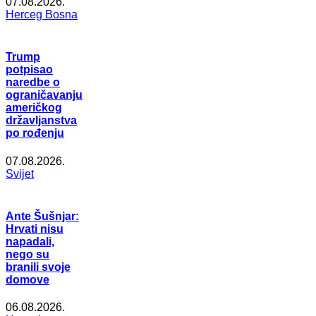
07.08.2026.
Herceg Bosna
Trump
potpisao
naredbe o
ograničavanju
američkog
državljanstva
po rođenju
07.08.2026.
Svijet
Ante Šušnjar:
Hrvati nisu
napadali,
nego su
branili svoje
domove
06.08.2026.