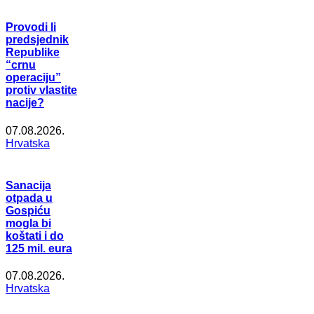
Provodi li
predsjednik
Republike
“crnu
operaciju”
protiv vlastite
nacije?
07.08.2026.
Hrvatska
Sanacija
otpada u
Gospiću
mogla bi
koštati i do
125 mil. eura
07.08.2026.
Hrvatska