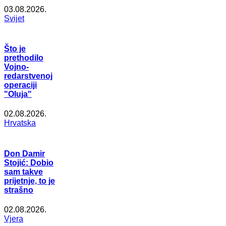
03.08.2026.
Svijet
Što je
prethodilo
Vojno-
redarstvenoj
operaciji
"Oluja"
02.08.2026.
Hrvatska
Don Damir
Stojić: Dobio
sam takve
prijetnje, to je
strašno
02.08.2026.
Vjera