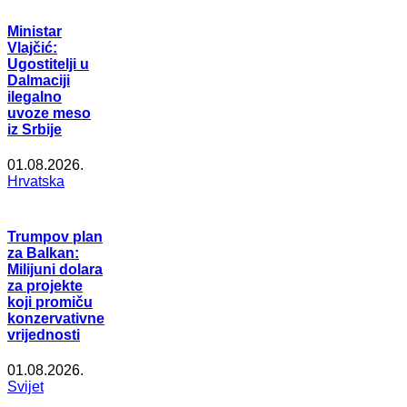
Ministar
Vlajčić:
Ugostitelji u
Dalmaciji
ilegalno
uvoze meso
iz Srbije
01.08.2026.
Hrvatska
Trumpov plan
za Balkan:
Milijuni dolara
za projekte
koji promiču
konzervativne
vrijednosti
01.08.2026.
Svijet