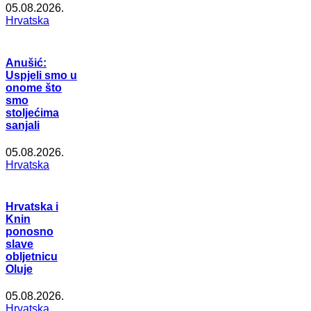
05.08.2026.
Hrvatska
Anušić:
Uspjeli smo u
onome što
smo
stoljećima
sanjali
05.08.2026.
Hrvatska
Hrvatska i
Knin
ponosno
slave
obljetnicu
Oluje
05.08.2026.
Hrvatska