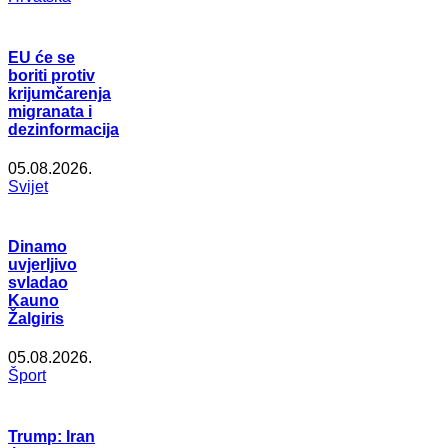
EU će se
boriti protiv
krijumčarenja
migranata i
dezinformacija
05.08.2026.
Svijet
Dinamo
uvjerljivo
svladao
Kauno
Žalgiris
05.08.2026.
Šport
Trump: Iran