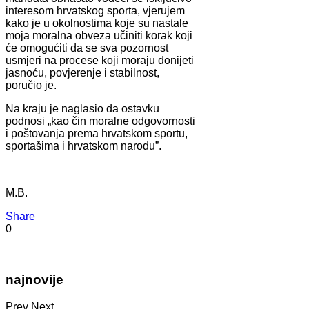
interesom hrvatskog sporta, vjerujem
kako je u okolnostima koje su nastale
moja moralna obveza učiniti korak koji
će omogućiti da se sva pozornost
usmjeri na procese koji moraju donijeti
jasnoću, povjerenje i stabilnost,
poručio je.
Na kraju je naglasio da ostavku
podnosi „kao čin moralne odgovornosti
i poštovanja prema hrvatskom sportu,
sportašima i hrvatskom narodu”.
M.B.
Share
0
najnovije
Prev
Next