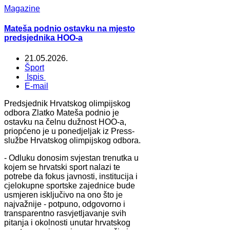
Magazine
Mateša podnio ostavku na mjesto
predsjednika HOO-a
21.05.2026.
Šport
Ispis
E-mail
Predsjednik Hrvatskog olimpijskog
odbora Zlatko Mateša podnio je
ostavku na čelnu dužnost HOO-a,
priopćeno je u ponedjeljak iz Press-
službe Hrvatskog olimpijskog odbora.
- Odluku donosim svjestan trenutka u
kojem se hrvatski sport nalazi te
potrebe da fokus javnosti, institucija i
cjelokupne sportske zajednice bude
usmjeren isključivo na ono što je
najvažnije - potpuno, odgovorno i
transparentno rasvjetljavanje svih
pitanja i okolnosti unutar hrvatskog