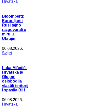
Hrvatska
Bloomberg:
Europljani i
Rusi tajno
razgovarali o
miru u
Ukrajini
06.08.2026.
Svijet
Luka Mišetić:
Hrvatska je
Olujom
oslobodila
vlastiti teritorij
i spasila BiH
06.08.2026.
Hrvatska