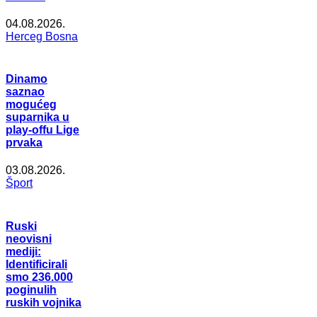
04.08.2026.
Herceg Bosna
Dinamo
saznao
mogućeg
suparnika u
play-offu Lige
prvaka
03.08.2026.
Šport
Ruski
neovisni
mediji:
Identificirali
smo 236.000
poginulih
ruskih vojnika