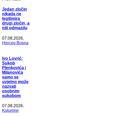
Jedan zločin
nikada ne
legitimira
drugi zločin, a
niti odmazdu
07.08.2026.
Herceg Bosna
Ivo Lovrić:
Sukob
Plenkovića i
Milanovića
samo se
uvjetno može
nazvati
osobnim
sukobom
07.08.2026.
Kolumne