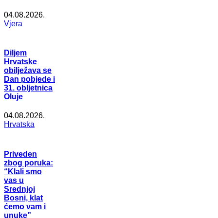
04.08.2026.
Vjera
Diljem
Hrvatske
obilježava se
Dan pobjede i
31. obljetnica
Oluje
04.08.2026.
Hrvatska
Priveden
zbog poruka:
“Klali smo
vas u
Srednjoj
Bosni, klat
ćemo vam i
unuke”