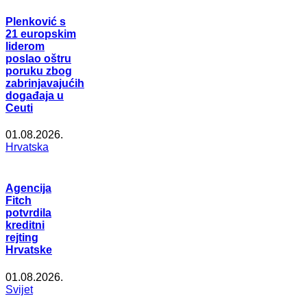
Plenković s
21 europskim
liderom
poslao oštru
poruku zbog
zabrinjavajućih
događaja u
Ceuti
01.08.2026.
Hrvatska
Agencija
Fitch
potvrdila
kreditni
rejting
Hrvatske
01.08.2026.
Svijet