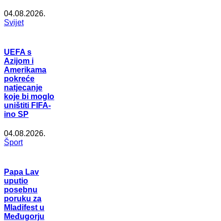
04.08.2026.
Svijet
UEFA s
Azijom i
Amerikama
pokreće
natjecanje
koje bi moglo
uništiti FIFA-
ino SP
04.08.2026.
Šport
Papa Lav
uputio
posebnu
poruku za
Mladifest u
Međugorju