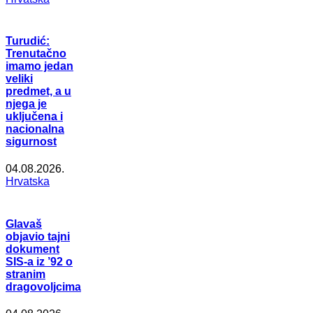
Turudić:
Trenutačno
imamo jedan
veliki
predmet, a u
njega je
uključena i
nacionalna
sigurnost
04.08.2026.
Hrvatska
Glavaš
objavio tajni
dokument
SIS-a iz ’92 o
stranim
dragovoljcima