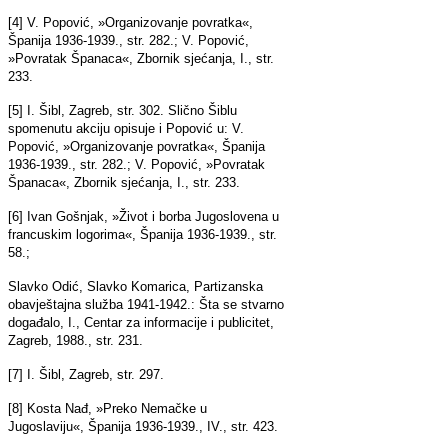
[4] V. Popović, »Organizovanje povratka«,
Španija 1936-1939., str. 282.; V. Popović,
»Povratak Španaca«, Zbornik sjećanja, I., str.
233.
[5] I. Šibl, Zagreb, str. 302. Slično Šiblu
spomenutu akciju opisuje i Popović u: V.
Popović, »Organizovanje povratka«, Španija
1936-1939., str. 282.; V. Popović, »Povratak
Španaca«, Zbornik sjećanja, I., str. 233.
[6] Ivan Gošnjak, »Život i borba Jugoslovena u
francuskim logorima«, Španija 1936-1939., str.
58.;
Slavko Odić, Slavko Komarica, Partizanska
obavještajna služba 1941-1942.: Šta se stvarno
događalo, I., Centar za informacije i publicitet,
Zagreb, 1988., str. 231.
[7] I. Šibl, Zagreb, str. 297.
[8] Kosta Nađ, »Preko Nemačke u
Jugoslaviju«, Španija 1936-1939., IV., str. 423.