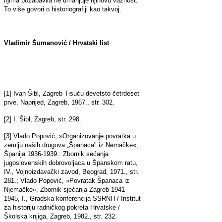
njima pozabavila ne umanjuje njihovu važnost.
To više govori o historiografiji kao takvoj.
Vladimir Šumanović /
Hrvatski list
[1] Ivan Šibl, Zagreb Tisuću devetsto četrdeset
prve, Naprijed, Zagreb, 1967., str. 302.
[2] I. Šibl, Zagreb, str. 298.
[3] Vlado Popović, »Organizovanje povratka u
zemlju naših drugova „Španaca" iz Nemačke«,
Španija 1936-1939.: Zbornik sećanja
jugoslovenskih dobrovoljaca u Španskom ratu,
IV., Vojnoizdavački zavod, Beograd, 1971., str.
281.; Vlado Popović, »Povratak Španaca iz
Njemačke«, Zbornik sjećanja Zagreb 1941-
1945, I., Gradska konferencija SSRNH / Institut
za historiju radničkog pokreta Hrvatske /
Školska knjiga, Zagreb, 1982., str. 232.