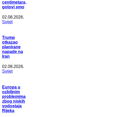
centimetara,
gotovi smo
02.08.2026.
Svijet
Trump
otkazao
planirane
napade na
Iran
02.08.2026.
Svijet
Europa u
ozbiljnim
problemima
zbog niskih
vodostaja
Rijeka