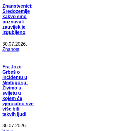
Znanstvenici:
Sredozemlje
kakvo smo
poznavali
zauvijek je
izgubljeno
30.07.2026.
Znanost
Fra Jozo
Grbeš o
incidentu u
Međugorju:
Živimo u
svijetu u
kojem će
vjerojatno sve
više biti
takvih ljudi
30.07.2026.
Vjera