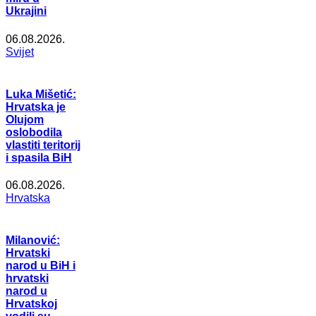
Ukrajini
06.08.2026.
Svijet
Luka Mišetić:
Hrvatska je
Olujom
oslobodila
vlastiti teritorij
i spasila BiH
06.08.2026.
Hrvatska
Milanović:
Hrvatski
narod u BiH i
hrvatski
narod u
Hrvatskoj