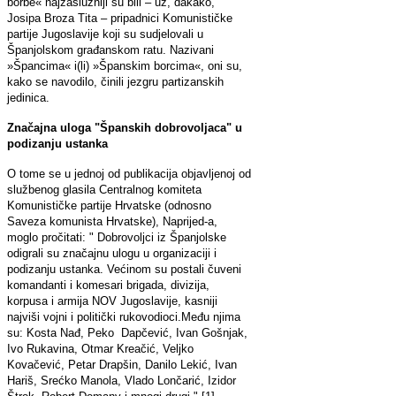
borbe« najzaslužniji su bili – uz, dakako,
Josipa Broza Tita – pripadnici Komunističke
partije Jugoslavije koji su sudjelovali u
Španjolskom građanskom ratu. Nazivani
»Špancima« i(li) »Španskim borcima«, oni su,
kako se navodilo, činili jezgru partizanskih
jedinica.
Značajna uloga "Španskih dobrovoljaca" u
podizanju ustanka
O tome se u jednoj od publikacija objavljenoj od
službenog glasila Centralnog komiteta
Komunističke partije Hrvatske (odnosno
Saveza komunista Hrvatske), Naprijed-a,
moglo pročitati: " Dobrovoljci iz Španjolske
odigrali su značajnu ulogu u organizaciji i
podizanju ustanka. Većinom su postali čuveni
komandanti i komesari brigada, divizija,
korpusa i armija NOV Jugoslavije, kasniji
najviši vojni i politički rukovodioci.Među njima
su: Kosta Nađ, Peko Dapčević, Ivan Gošnjak,
Ivo Rukavina, Otmar Kreačić, Veljko
Kovačević, Petar Drapšin, Danilo Lekić, Ivan
Hariš, Srećko Manola, Vlado Lončarić, Izidor