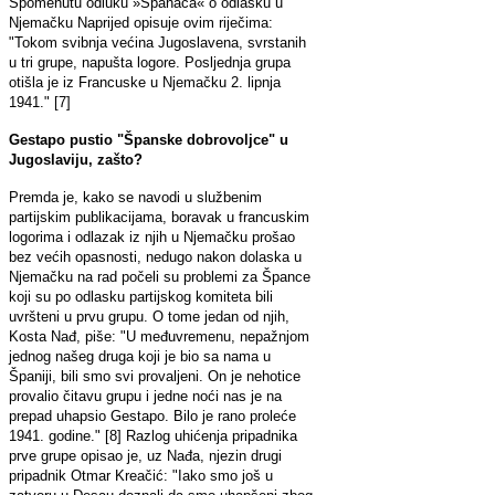
Spomenutu odluku »Španaca« o odlasku u
Njemačku Naprijed opisuje ovim riječima:
"Tokom svibnja većina Jugoslavena, svrstanih
u tri grupe, napušta logore. Posljednja grupa
otišla je iz Francuske u Njemačku 2. lipnja
1941." [7]
Gestapo pustio "Španske dobrovoljce" u
Jugoslaviju, zašto?
Premda je, kako se navodi u službenim
partijskim publikacijama, boravak u francuskim
logorima i odlazak iz njih u Njemačku prošao
bez većih opasnosti, nedugo nakon dolaska u
Njemačku na rad počeli su problemi za Špance
koji su po odlasku partijskog komiteta bili
uvršteni u prvu grupu. O tome jedan od njih,
Kosta Nađ, piše: "U međuvremenu, nepažnjom
jednog našeg druga koji je bio sa nama u
Španiji, bili smo svi provaljeni. On je nehotice
provalio čitavu grupu i jedne noći nas je na
prepad uhapsio Gestapo. Bilo je rano proleće
1941. godine." [8] Razlog uhićenja pripadnika
prve grupe opisao je, uz Nađa, njezin drugi
pripadnik Otmar Kreačić: "Iako smo još u