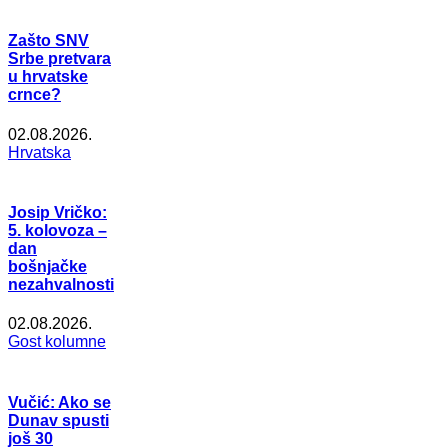
Zašto SNV
Srbe pretvara
u hrvatske
crnce?
02.08.2026.
Hrvatska
Josip Vričko:
5. kolovoza –
dan
bošnjačke
nezahvalnosti
02.08.2026.
Gost kolumne
Vučić: Ako se
Dunav spusti
još 30