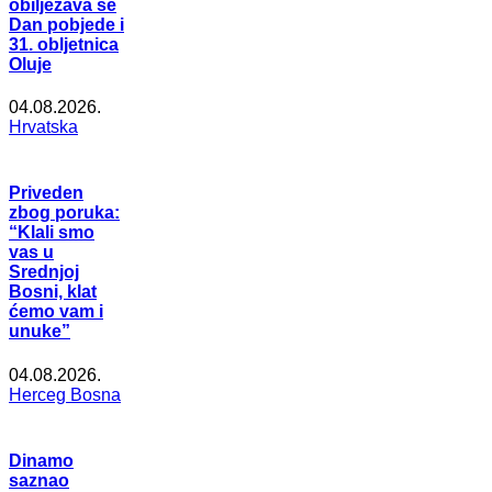
obilježava se
Dan pobjede i
31. obljetnica
Oluje
04.08.2026.
Hrvatska
Priveden
zbog poruka:
“Klali smo
vas u
Srednjoj
Bosni, klat
ćemo vam i
unuke”
04.08.2026.
Herceg Bosna
Dinamo
saznao