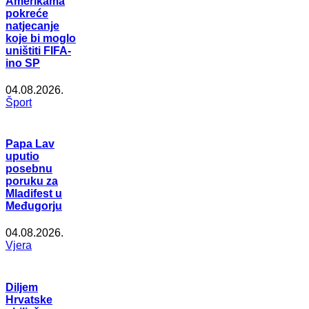
Amerikama
pokreće
natjecanje
koje bi moglo
uništiti FIFA-
ino SP
04.08.2026.
Šport
Papa Lav
uputio
posebnu
poruku za
Mladifest u
Međugorju
04.08.2026.
Vjera
Diljem
Hrvatske