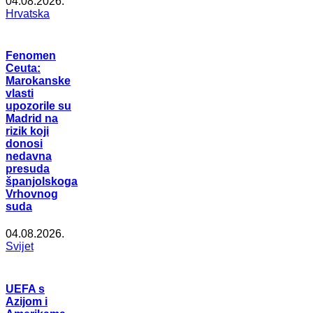
04.08.2026.
Hrvatska
Fenomen
Ceuta:
Marokanske
vlasti
upozorile su
Madrid na
rizik koji
donosi
nedavna
presuda
španjolskoga
Vrhovnog
suda
04.08.2026.
Svijet
UEFA s
Azijom i