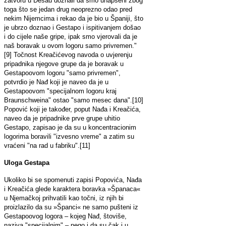
zatvoru u Desau doznali da smo uhapšeni zbog
toga što se jedan drug neoprezno odao pred
nekim Nijemcima i rekao da je bio u Španiji, što
je ubrzo doznao i Gestapo i ispitivanjem došao
i do cijele naše gripe, ipak smo vjerovali da je
naš boravak u ovom logoru samo privremen."
[9] Točnost Kreačićevog navoda o uvjerenju
pripadnika njegove grupe da je boravak u
Gestapoovom logoru "samo privremen",
potvrdio je Nađ koji je naveo da je u
Gestapoovom "specijalnom logoru kraj
Braunschweina" ostao "samo mesec dana".[10]
Popović koji je također, poput Nađa i Kreačića,
naveo da je pripadnike prve grupe uhitio
Gestapo, zapisao je da su u koncentracionim
logorima boravili "izvesno vreme" a zatim su
vraćeni "na rad u fabriku".[11]
Uloga Gestapa
Ukoliko bi se spomenuti zapisi Popovića, Nađa
i Kreačića glede karaktera boravka »Španaca«
u Njemačkoj prihvatili kao točni, iz njih bi
proizlazilo da su »Španci« ne samo pušteni iz
Gestapoovog logora – kojeg Nađ, štoviše,
naziva "specijalnim" – nego i da su čak i u