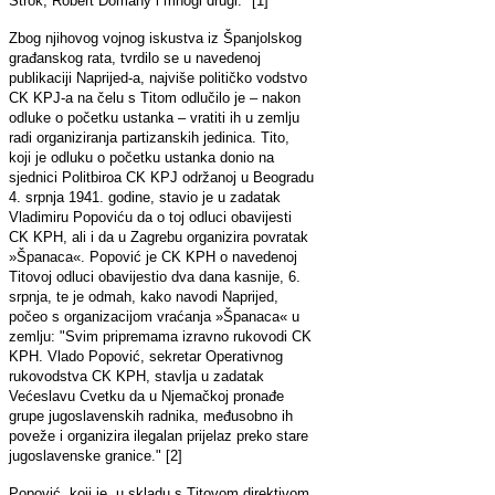
Štrok, Robert Domany i mnogi drugi." [1]
Zbog njihovog vojnog iskustva iz Španjolskog
građanskog rata, tvrdilo se u navedenoj
publikaciji Naprijed-a, najviše političko vodstvo
CK KPJ-a na čelu s Titom odlučilo je – nakon
odluke o početku ustanka – vratiti ih u zemlju
radi organiziranja partizanskih jedinica. Tito,
koji je odluku o početku ustanka donio na
sjednici Politbiroa CK KPJ održanoj u Beogradu
4. srpnja 1941. godine, stavio je u zadatak
Vladimiru Popoviću da o toj odluci obavijesti
CK KPH, ali i da u Zagrebu organizira povratak
»Španaca«. Popović je CK KPH o navedenoj
Titovoj odluci obavijestio dva dana kasnije, 6.
srpnja, te je odmah, kako navodi Naprijed,
počeo s organizacijom vraćanja »Španaca« u
zemlju: "Svim pripremama izravno rukovodi CK
KPH. Vlado Popović, sekretar Operativnog
rukovodstva CK KPH, stavlja u zadatak
Većeslavu Cvetku da u Njemačkoj pronađe
grupe jugoslavenskih radnika, međusobno ih
poveže i organizira ilegalan prijelaz preko stare
jugoslavenske granice." [2]
Popović, koji je, u skladu s Titovom direktivom,