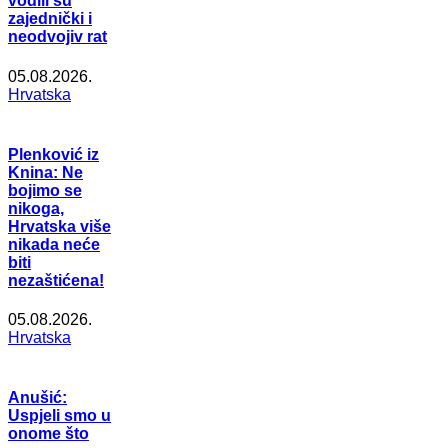
vodili su
zajednički i
neodvojiv rat
05.08.2026.
Hrvatska
Plenković iz
Knina: Ne
bojimo se
nikoga,
Hrvatska više
nikada neće
biti
nezaštićena!
05.08.2026.
Hrvatska
Anušić:
Uspjeli smo u
onome što