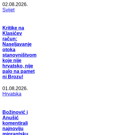
02.08.2026.
Svijet
Kritike na
Klasićev
račun:
Naseljavanje
otoka
stanovništvom
koje nije
hrvatsko, nije
palo na pamet
ni Brozu!
01.08.2026.
Hrvatska
Božinović i
Anušić
komentirali
najnoviju
migrantsku