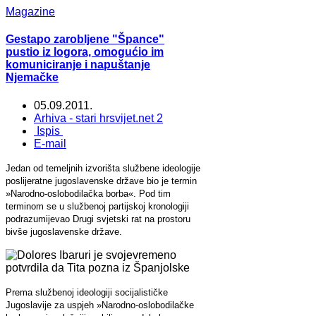
Magazine
Gestapo zarobljene "Špance"
pustio iz logora, omogućio im
komuniciranje i napuštanje
Njemačke
05.09.2011.
Arhiva - stari hrsvijet.net 2
Ispis
E-mail
Jedan od temeljnih izvorišta službene ideologije
poslijeratne jugoslavenske države bio je termin
»Narodno-oslobodilačka borba«. Pod tim
terminom se u službenoj partijskoj kronologiji
podrazumijevao Drugi svjetski rat na prostoru
bivše jugoslavenske države.
Prema službenoj ideologiji socijalističke
Jugoslavije za uspjeh »Narodno-oslobodilačke