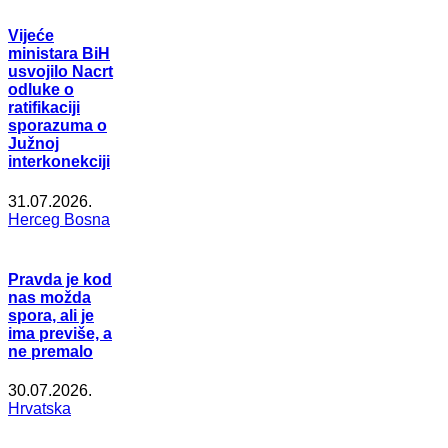
Vijeće
ministara BiH
usvojilo Nacrt
odluke o
ratifikaciji
sporazuma o
Južnoj
interkonekciji
31.07.2026.
Herceg Bosna
Pravda je kod
nas možda
spora, ali je
ima previše, a
ne premalo
30.07.2026.
Hrvatska