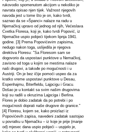
rukovodio spomenutom akcijom u nekoliko je
navrata opisao njen tijek. Važnost njegovih
navoda jest u tome što je on, kako tvrdi,
saznao da se »Španci« nalaze na radu u
Njemačkoj upravo od jednog od njih, Većeslava
Cvetka Floresa, koji je, kako tvrdi Popović, iz
Njemačke uspio pobjeći tijekom lipnja 1941.
godine. [3] Prema Popovićevim zapisima,
nedugo nakon toga, uslijedila je njegova
direktiva Floresu: "Sa Floresom sam se
dogovorio da uspostavi punktove u Nemačkoj,
zavisno od toga u kojim se mestima nalaze
naši drugovi, a takođe po mogućnosti i u
Austriji. On je bez ičije pomoći uspeo da za
kratko vreme uspostavi punktove u Desau,
Espenhajmu, Biterfleldu, Lajpcigu i Gracu.
Došao je u kontakt sa svim našim drugovima
koji su radili u okruzima Lajpciga i Berlina.
Flores je dobio zadatak da po potrebi i po
mogućnosti doprati naše drugove do granice."
[4] Floresu, kojem se, kako proizlazi iz
Popovićevih zapisa, navedeni zadatak sastojao
u povratku u Njemačku – iz koje je prije (manje
od) mjesec dana uspio pobjeći – uspjelo je,