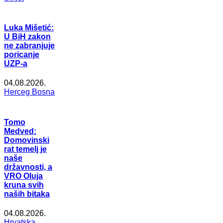
Luka Mišetić:
U BiH zakon
ne zabranjuje
poricanje
UZP-a
04.08.2026.
Herceg Bosna
Tomo
Medved:
Domovinski
rat temelj je
naše
državnosti, a
VRO Oluja
kruna svih
naših bitaka
04.08.2026.
Hrvatska