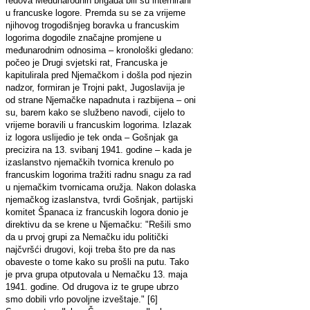
redova Međunarodnih brigada bili su internirani
u francuske logore. Premda su se za vrijeme
njihovog trogodišnjeg boravka u francuskim
logorima dogodile značajne promjene u
međunarodnim odnosima – kronološki gledano:
počeo je Drugi svjetski rat, Francuska je
kapitulirala pred Njemačkom i došla pod njezin
nadzor, formiran je Trojni pakt, Jugoslavija je
od strane Njemačke napadnuta i razbijena – oni
su, barem kako se službeno navodi, cijelo to
vrijeme boravili u francuskim logorima. Izlazak
iz logora uslijedio je tek onda – Gošnjak ga
precizira na 13. svibanj 1941. godine – kada je
izaslanstvo njemačkih tvornica krenulo po
francuskim logorima tražiti radnu snagu za rad
u njemačkim tvornicama oružja. Nakon dolaska
njemačkog izaslanstva, tvrdi Gošnjak, partijski
komitet Španaca iz francuskih logora donio je
direktivu da se krene u Njemačku: "Rešili smo
da u prvoj grupi za Nemačku idu politički
najčvršći drugovi, koji treba što pre da nas
obaveste o tome kako su prošli na putu. Tako
je prva grupa otputovala u Nemačku 13. maja
1941. godine. Od drugova iz te grupe ubrzo
smo dobili vrlo povoljne izveštaje." [6]