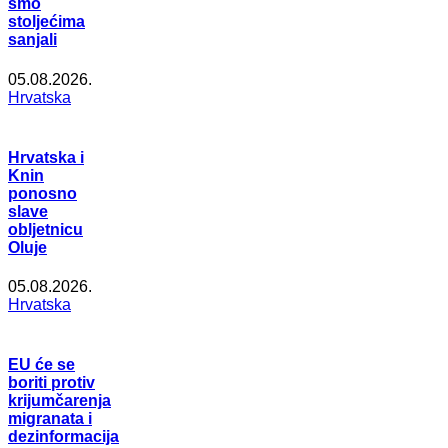
smo
stoljećima
sanjali
05.08.2026.
Hrvatska
Hrvatska i
Knin
ponosno
slave
obljetnicu
Oluje
05.08.2026.
Hrvatska
EU će se
boriti protiv
krijumčarenja
migranata i
dezinformacija