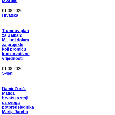
iz Srbije
01.08.2026.
Hrvatska
Trumpov plan
za Balkan:
Milijuni dolara
za projekte
koji promiču
konzervativne
vrijednosti
01.08.2026.
Svijet
Damir Zorić:
Matica
hrvatska stoji
uz svoga
potpredsjednika
Marija Jareba