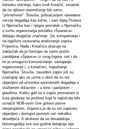
trenutku uhićenja, kako tvrdi Kreačić, smatrali
da će njihovo utamničenje biti samo
"privremeno". Štoviše, prihvaćanjem navedene
verzije događaja kao točne, i sam bijeg Floresa
iz Njemačke kao i njegov povratak u Njemačku
u svrhu organiziranja povratka »Španaca«
dobijaju drugačije značenje. Jer, kompariranje i
na logičkim osnovama analiziranje zapisa
Popovića, Nađa i Kreačića ukazuje na
zaključak da je Gestapo ne samo pustio
zarobljene »Špance« iz svog logora, već i da
im je omogućio komuniciranje, sastajanje,
organiziranje i, u konačnici, napuštanje
Njemačke. Štoviše, navedeni zapisi još su
značajniji ako se uzme u obzir da su oni
objavljeni od učesnika spomenutih događaja u
službenim državnim – a time i partijskim –
glasilima. Koliko god se ti zapisi promatrani iz
kuta gledanja na prošlost koje bi najtočnije bilo
označiti NOB-ovim čine gotovo posve
nevjerojatnim, činjenica je da su oni zapisani,
objavljeni i dostupni javnosti već nekoliko
desetljeća. A okolnost da se dosadašnja
historiografija sve ove godine detaljnije nije