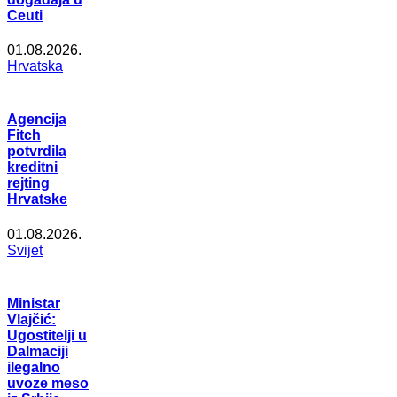
Ceuti
01.08.2026.
Hrvatska
Agencija
Fitch
potvrdila
kreditni
rejting
Hrvatske
01.08.2026.
Svijet
Ministar
Vlajčić:
Ugostitelji u
Dalmaciji
ilegalno
uvoze meso