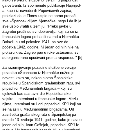
kako se tvrdi u službenoj verziji, u potpunosti
ga ostvariti. Iz spomenute publikacije Naprijed-
a, kao i iz navedenih Popovićevih zapisa,
proizlazi da je Flores uspio ne samo pronaći
sve »Špance« diljem Njemačke, nego i da ih je
sve uspio vratiti u zemlju: "Preko javke u
Zagrebu prošli su svi dobrovoljci koji su se iz
francuskih logora prebacili na rad u Njemačku.
Dolazili su od polovice 1941. pa sve do
početka 1942. godine. Ni jedan od njih nije na
prolazu kroz Zagreb pao u ruke ustašama, svi
su organizirano upućivani prema rasporedu." [5]
Za razumijevanje pozadine službene verzije
povratka »Španaca« iz Njemačke nužno je
navesti kako su, nakon sloma Španjolske
republike u Španjolskom građanskom ratu, svi
pripadnici Međunarodnih brigada – koji su
djelovali kao sastavni dio Republikanske
vojske – internirani u francuske logore. Među
njima, internirani su i oni pripadnici KPJ koji su
se nalazili u Međunarodnim brigadama. Od
završetka građanskog rata u Španjolskoj pa
sve do 13. svibnja 1941. godine, kako je naveo
jedan od njih, Ivan Gošnjak, pripadnici KPJ iz