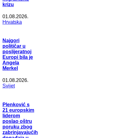
krizu
01.08.2026.
Hrvatska
Najgori
političar u
poslijeratnoj
Europi bila je
Angela
Merkel
01.08.2026.
Svijet
Plenković s
21 europskim
liderom
poslao oštru
poruku zbog
zabrinjavajućih
događaja u