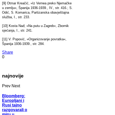
[9] Otmar Kreačić, »Iz Vernea preko Njemačke
u zemlju«, Španija 1936-1939., IV., str. 416.; S.
Odić, S. Komarica, Partizanska obavještajna
služba, I., str. 233.
[10] Kosta Nađ, »Na putu u Zagreb«, Zbornik
sjećanja, I., str. 241.
[11] V. Popović, »Organizovanje povratka«,
Španija 1936-1939., str. 284.
Share
0
najnovije
Prev
Next
Bloomberg:
Europljani i
Rusi tajno
razgovarali o
miru u