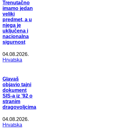
Trenutačno
imamo jedan
veliki
predmet, a u
njega je
uključena i
nacionalna
sigurnost
04.08.2026.
Hrvatska
Glavaš
objavio tajni
dokument
SIS-a iz ’92 o
stranim
dragovoljcima
04.08.2026.
Hrvatska