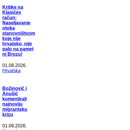
Kritike na
Klasićev
račun:
Naseljavanje
otoka
stanovništvom
koje nije
hrvatsko, nije
palo na pamet
ni Brozu!
01.08.2026.
Hrvatska
Božinović i
Anušić
komentirali
najnoviju
migrantsku
krizu
01.08.2026.