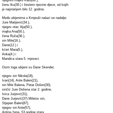
njegovu majku Katu(60.),
ženu Iku(30.) i šestero njezine djece, od kojih
je najstarijem bilo 12. godina.
Među ubijenima u Krnjeuši nalazi se nadalje:
Jure Matijević(34.),
njegov otac Ilija(50.),
majka Ana(50.),
žena Ruža(36.),
sin Mile(16.),
Dane(12.) i
kćeri Mara(5.),
Anka(4.) i
Mandica stara 5. mjeseci.
Osim toga ubijeni su Dane Skender,
njegov sin Nikola(18),
Ivan(14), Ante Balen(21),
sin Mile Balena, Petar Došen(30),
sinčić Jure Došena star 2. godine,
Ivica Jurjević(31),
Dane Jurjević(37) Miletov sin,
Stjepan Balen(87),
njegov sin Ante(57),
Antina žena, 53.godine stara,