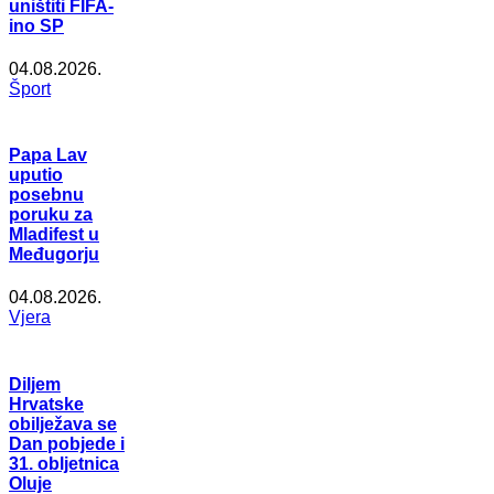
uništiti FIFA-
ino SP
04.08.2026.
Šport
Papa Lav
uputio
posebnu
poruku za
Mladifest u
Međugorju
04.08.2026.
Vjera
Diljem
Hrvatske
obilježava se
Dan pobjede i
31. obljetnica
Oluje