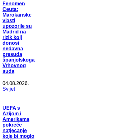
Fenomen
Ceuta:
Marokanske
vlasti
upozorile su
Madrid na
rizik koji
donosi
nedavna
presuda
španjolskoga
Vrhovnog
suda
04.08.2026.
Svijet
UEFA s
Azijom i
Amerikama
pokreće
natjecanje
koje bi moglo