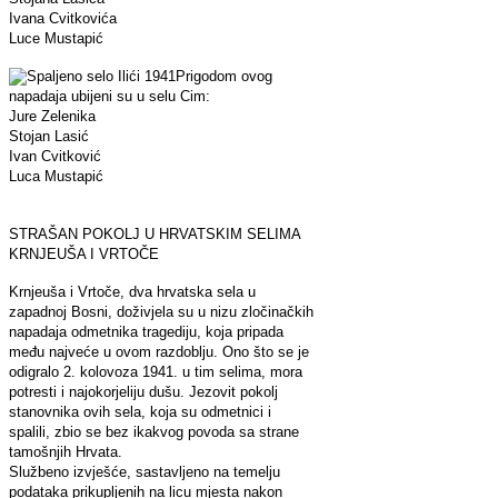
Ivana Cvitkovića
Luce Mustapić
Prigodom ovog
napadaja ubijeni su u selu Cim:
Jure Zelenika
Stojan Lasić
Ivan Cvitković
Luca Mustapić
STRAŠAN POKOLJ U HRVATSKIM SELIMA
KRNJEUŠA I VRTOČE
Krnjeuša i Vrtoče, dva hrvatska sela u
zapadnoj Bosni, doživjela su u nizu zločinačkih
napadaja odmetnika tragediju, koja pripada
među najveće u ovom razdoblju. Ono što se je
odigralo 2. kolovoza 1941. u tim selima, mora
potresti i najokorjeliju dušu. Jezovit pokolj
stanovnika ovih sela, koja su odmetnici i
spalili, zbio se bez ikakvog povoda sa strane
tamošnjih Hrvata.
Službeno izvješće, sastavljeno na temelju
podataka prikupljenih na licu mjesta nakon