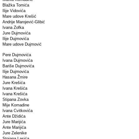
Blažka Tomića
Ilije Vidovića
Mare udove Krešić
Andrije Marojević-Glibić
Ivana Zofka
Jure Dujmovića
Ilije Dujmovića
Mare udove Dujmović
Pere Dujmovića
Ivana Dujmovića
Bariše Dujmovića
Ilije Dujmovića
Hasana Žmire
Jure Krešića
Ivana Krešića
Ivana Krešića
Stipana Zovka
Mije Komadine
Ivana Cvitkovića
Ante Džidića
Jure Marijića
Ante Marijića
Jure Zelenike
Stojana Lasića