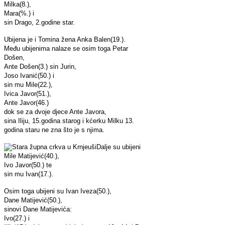
Milka(8.),
Mara(%.) i
sin Drago, 2.godine star.
Ubijena je i Tomina žena Anka Balen(19.).
Među ubijenima nalaze se osim toga Petar
Došen,
Ante Došen(3.) sin Jurin,
Joso Ivanić(50.) i
sin mu Mile(22.),
Ivica Javor(51.),
Ante Javor(46.)
dok se za dvoje djece Ante Javora,
sina Iliju, 15.godina starog i kćerku Milku 13.
godina staru ne zna što je s njima.
Dalje su ubijeni
Mile Matijević(40.),
Ivo Javor(50.) te
sin mu Ivan(17.).
Osim toga ubijeni su Ivan Iveza(50.),
Dane Matijević(50.),
sinovi Dane Matijevića:
Ivo(27.) i