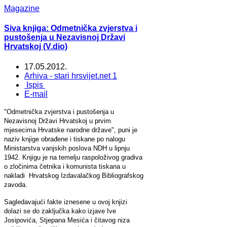
Magazine
Siva knjiga: Odmetnička zvjerstva i
pustošenja u Nezavisnoj Državi
Hrvatskoj (V.dio)
17.05.2012.
Arhiva - stari hrsvijet.net 1
Ispis
E-mail
"Odmetnička zvjerstva i pustošenja u
Nezavisnoj Državi Hrvatskoj u prvim
mjesecima Hrvatske narodne države", puni je
naziv knjige obrađene i tiskane po nalogu
Ministarstva vanjskih poslova NDH u lipnju
1942. Knjigu je na temelju raspoloživog gradiva
o zločinima četnika i komunista tiskana u
nakladi Hrvatskog Izdavalačkog Bibliografskog
zavoda.
Sagledavajući fakte iznesene u ovoj knjizi
dolazi se do zaključka kako izjave Ive
Josipovića, Stjepana Mesića i čitavog niza