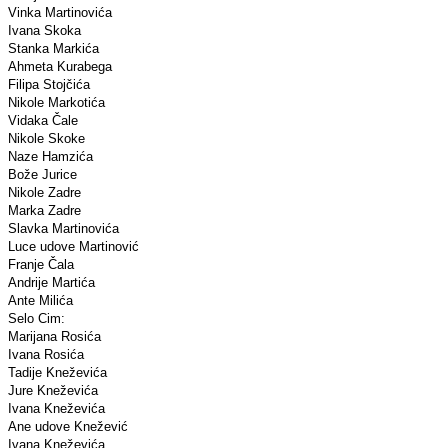
Vinka Martinovića
Ivana Skoka
Stanka Markića
Ahmeta Kurabega
Filipa Stojčića
Nikole Markotića
Vidaka Čale
Nikole Skoke
Naze Hamzića
Bože Jurice
Nikole Zadre
Marka Zadre
Slavka Martinovića
Luce udove Martinović
Franje Čala
Andrije Martića
Ante Milića
Selo Cim:
Marijana Rosića
Ivana Rosića
Tadije Kneževića
Jure Kneževića
Ivana Kneževića
Ane udove Knežević
Ivana Kneževića