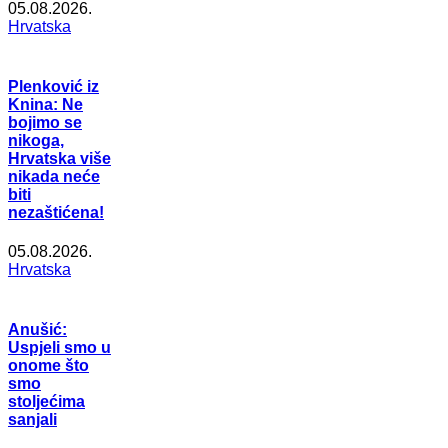
05.08.2026.
Hrvatska
Plenković iz
Knina: Ne
bojimo se
nikoga,
Hrvatska više
nikada neće
biti
nezaštićena!
05.08.2026.
Hrvatska
Anušić:
Uspjeli smo u
onome što
smo
stoljećima
sanjali