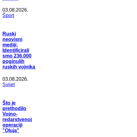
03.08.2026.
Šport
Ruski
neovisni
mediji:
Identificirali
smo 236.000
poginulih
ruskih vojnika
03.08.2026.
Svijet
Što je
prethodilo
Vojno-
redarstvenoj
operaciji
"Oluja"