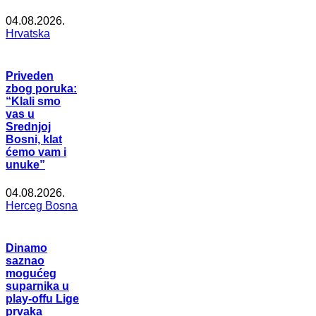
04.08.2026.
Hrvatska
Priveden
zbog poruka:
“Klali smo
vas u
Srednjoj
Bosni, klat
ćemo vam i
unuke”
04.08.2026.
Herceg Bosna
Dinamo
saznao
mogućeg
suparnika u
play-offu Lige
prvaka