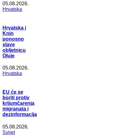
05.08.2026.
Hrvatska
Hrvatska i
Knin
ponosno
slave
obljetnicu
Oluje
05.08.2026.
Hrvatska
EU će se
boriti protiv
krijumčarenja
migranata i
dezinformacija
05.08.2026.
Svijet