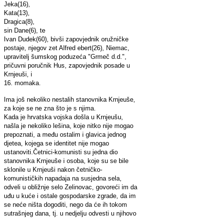
Jeka(16),
Kata(13),
Dragica(8),
sin Dane(6), te
Ivan Dudek(60), bivši zapovjednik oružničke
postaje, njegov zet Alfred ebert(26), Niemac,
upravitelj šumskog poduzeća "Grmeč d.d.",
pričuvni poručnik Hus, zapovjednik posade u
Krnjeuši, i
16. momaka.
Ima još nekoliko nestalih stanovnika Krnjeuše,
za koje se ne zna što je s njima.
Kada je hrvatska vojska došla u Krnjeušu,
našla je nekoliko lešina, koje nitko nije mogao
prepoznati, a među ostalim i glavica jednog
djetea, kojega se identitet nije mogao
ustanoviti.
Četnici-komunisti su jedna dio
stanovnika Krnjeuše i osoba, koje su se bile
sklonile u Krnjeuši nakon četničko-
komunističkih napadaja na susjedna sela,
odveli u obližnje selo Zelinovac, govoreći im da
uđu u kuće i ostale gospodarske zgrade, da im
se neće ništa dogoditi, nego da će ih tokom
sutrašnjeg dana, tj. u nedjelju odvesti u njihovo