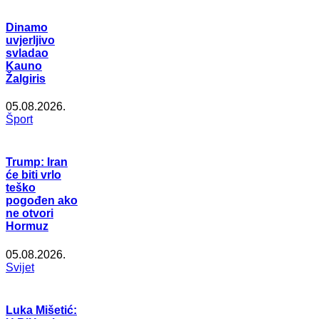
Dinamo
uvjerljivo
svladao
Kauno
Žalgiris
05.08.2026.
Šport
Trump: Iran
će biti vrlo
teško
pogođen ako
ne otvori
Hormuz
05.08.2026.
Svijet
Luka Mišetić: