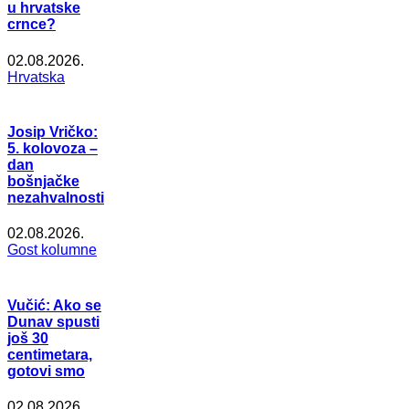
u hrvatske
crnce?
02.08.2026.
Hrvatska
Josip Vričko:
5. kolovoza –
dan
bošnjačke
nezahvalnosti
02.08.2026.
Gost kolumne
Vučić: Ako se
Dunav spusti
još 30
centimetara,
gotovi smo
02.08.2026.