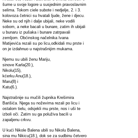
šume u svoje logore u susjednim pravoslavnim
selima. Tokom ciele subote i nedjelje, 2. i 3.
kolovoza četnici su hvatali ljude, žene i djecu.
Neke su od njih i dalje ubijali, neke vodili
sobom, a neke bacali u bunare, zatim ih ubijali
u bunaru iz pušaka i bunare zatrpavali
zemljom. Obćinskog načelnika Ivana
Matijevića rezali su po licu,odkidali mu prste i
on je izdahnuo u najstrašnijim mukama.
Njemu su ubili ženu Mariju,
sinove Karla(20.),
Nikolu(15),
kćerku Anu(18.),
Maru(8) i
Katu(6.).
Najstrašnije su mučili župnika Krešimira
Barišića. Njega su noževima rezali po licu i
ostalom tielu, odsjekli mu prste, nos i uši te
izboli oči. Zatim su ga poluživa bacili u
zapaljenu crkvu.
U kući Nikole Balena ubili su Nikolu Balena,
sina mu Nikicu(18.), dok se za sudbinu četvero