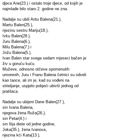
djece Ane(23.) i ostalo troje djece, od kojih je
najmlađe bilo staro 2. godine ne zna.
Nadalje su ubili Antu Balena(21.),
Martu Balen(25.),
njezinu sestru Mariju(18.),
Ivku Balen(28.),
Juru Balena(6.),
Milu Balena(7.) i
Jožu Balena(5.).
Ivan Balen star svega sedam mjeseci bačen je
živ u goruću kuću.
Muževe, odnosno otčeve spomenutih
umorenih, Juru i Franu Balena četnici su odveli
kao taoce, ali im je, kad su vođeni na
strieljanje, uspjelo pobjeći ubivši jednog od
pratilaca.
Nadalje su ubijeni Dane Balen(27.),
sin Ivana Balena,
njegova žena Ruža(26.),
sin Petar(4.) i
sin Ilija diete od jedne godine,
Joka(35.), žena Ivanova,
njezina kći Kata(13.),