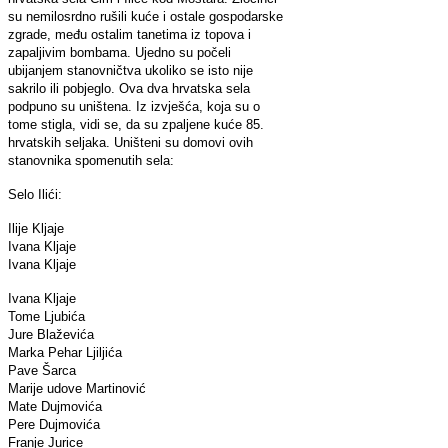
su nemilosrdno rušili kuće i ostale gospodarske
zgrade, među ostalim tanetima iz topova i
zapaljivim bombama. Ujedno su počeli
ubijanjem stanovničtva ukoliko se isto nije
sakrilo ili pobjeglo. Ova dva hrvatska sela
podpuno su uništena. Iz izvješća, koja su o
tome stigla, vidi se, da su zpaljene kuće 85.
hrvatskih seljaka. Uništeni su domovi ovih
stanovnika spomenutih sela:
Selo Ilići:
Ilije Kljaje
Ivana Kljaje
Ivana Kljaje
Ivana Kljaje
Tome Ljubića
Jure Blaževića
Marka Pehar Ljiljića
Pave Šarca
Marije udove Martinović
Mate Dujmovića
Pere Dujmovića
Franje Jurice