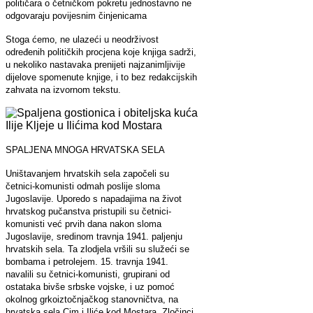
političara o četničkom pokretu jednostavno ne
odgovaraju povijesnim činjenicama
Stoga ćemo, ne ulazeći u neodrživost
određenih političkih procjena koje knjiga sadrži,
u nekoliko nastavaka prenijeti najzanimljivije
dijelove spomenute knjige, i to bez redakcijskih
zahvata na izvornom tekstu.
SPALJENA MNOGA HRVATSKA SELA
Uništavanjem hrvatskih sela započeli su
četnici-komunisti odmah poslije sloma
Jugoslavije. Uporedo s napadajima na život
hrvatskog pučanstva pristupili su četnici-
komunisti već prvih dana nakon sloma
Jugoslavije, sredinom travnja 1941. paljenju
hrvatskih sela. Ta zlodjela vršili su služeći se
bombama i petrolejem. 15. travnja 1941.
navalili su četnici-komunisti, grupirani od
ostataka bivše srbske vojske, i uz pomoć
okolnog grkoiztočnjačkog stanovničtva, na
hrvatska sela Cim i Iliće kod Mostara. Zločinci