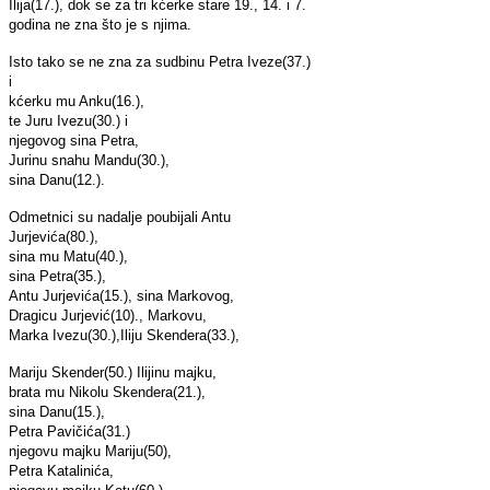
Ilija(17.), dok se za tri kćerke stare 19., 14. i 7.
godina ne zna što je s njima.
Isto tako se ne zna za sudbinu Petra Iveze(37.)
i
kćerku mu Anku(16.),
te Juru Ivezu(30.) i
njegovog sina Petra,
Jurinu snahu Mandu(30.),
sina Danu(12.).
Odmetnici su nadalje poubijali Antu
Jurjevića(80.),
sina mu Matu(40.),
sina Petra(35.),
Antu Jurjevića(15.), sina Markovog,
Dragicu Jurjević(10)., Markovu,
Marka Ivezu(30.),
Iliju Skendera(33.),
Mariju Skender(50.) Ilijinu majku,
brata mu Nikolu Skendera(21.),
sina Danu(15.),
Petra Pavičića(31.)
njegovu majku Mariju(50),
Petra Katalinića,