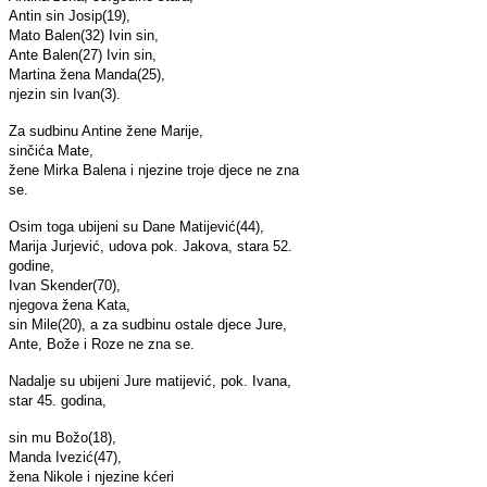
Antin sin Josip(19),
Mato Balen(32) Ivin sin,
Ante Balen(27) Ivin sin,
Martina žena Manda(25),
njezin sin Ivan(3).
Za sudbinu Antine žene Marije,
sinčića Mate,
žene Mirka Balena i njezine troje djece ne zna
se.
Osim toga ubijeni su Dane Matijević(44),
Marija Jurjević, udova pok. Jakova, stara 52.
godine,
Ivan Skender(70),
njegova žena Kata,
sin Mile(20), a za sudbinu ostale djece Jure,
Ante, Bože i Roze ne zna se.
Nadalje su ubijeni Jure matijević, pok. Ivana,
star 45. godina,
sin mu Božo(18),
Manda Ivezić(47),
žena Nikole i njezine kćeri