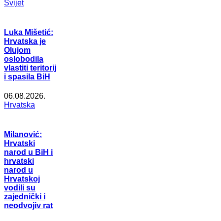
Svijet
Luka Mišetić:
Hrvatska je
Olujom
oslobodila
vlastiti teritorij
i spasila BiH
06.08.2026.
Hrvatska
Milanović:
Hrvatski
narod u BiH i
hrvatski
narod u
Hrvatskoj
vodili su
zajednički i
neodvojiv rat