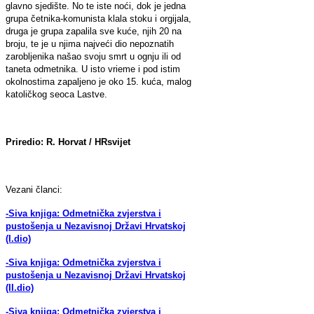
glavno sjedište. No te iste noći, dok je jedna
grupa četnika-komunista klala stoku i orgijala,
druga je grupa zapalila sve kuće, njih 20 na
broju, te je u njima najveći dio nepoznatih
zarobljenika našao svoju smrt u ognju ili od
taneta odmetnika. U isto vrieme i pod istim
okolnostima zapaljeno je oko 15. kuća, malog
katoličkog seoca Lastve.
Priredio: R. Horvat / HRsvijet
Vezani članci:
-Siva knjiga: Odmetnička zvjerstva i
pustošenja u Nezavisnoj Državi Hrvatskoj
(I.dio)
-Siva knjiga: Odmetnička zvjerstva i
pustošenja u Nezavisnoj Državi Hrvatskoj
(II.dio)
-Siva knjiga: Odmetnička zvjerstva i