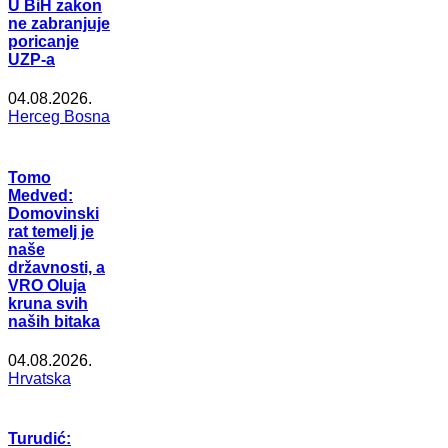
U BiH zakon
ne zabranjuje
poricanje
UZP-a
04.08.2026.
Herceg Bosna
Tomo
Medved:
Domovinski
rat temelj je
naše
državnosti, a
VRO Oluja
kruna svih
naših bitaka
04.08.2026.
Hrvatska
Turudić: