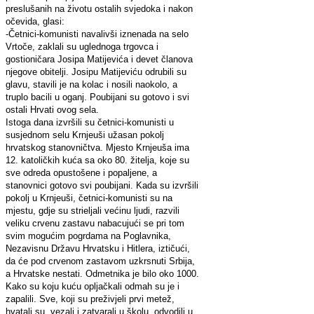
preslušanih na životu ostalih svjedoka i nakon
očevida, glasi:
-Četnici-komunisti navalivši iznenada na selo
Vrtoče, zaklali su uglednoga trgovca i
gostioničara Josipa Matijevića i devet članova
njegove obitelji. Josipu Matijeviću odrubili su
glavu, stavili je na kolac i nosili naokolo, a
truplo bacili u oganj. Poubijani su gotovo i svi
ostali Hrvati ovog sela.
Istoga dana izvršili su četnici-komunisti u
susjednom selu Krnjeuši užasan pokolj
hrvatskog stanovničtva. Mjesto Krnjeuša ima
12. katoličkih kuća sa oko 80. žitelja, koje su
sve odreda opustošene i popaljene, a
stanovnici gotovo svi poubijani. Kada su izvršili
pokolj u Krnjeuši, četnici-komunisti su na
mjestu, gdje su strieljali većinu ljudi, razvili
veliku crvenu zastavu nabacujući se pri tom
svim mogućim pogrdama na Poglavnika,
Nezavisnu Državu Hrvatsku i Hitlera, iztičući,
da će pod crvenom zastavom uzkrsnuti Srbija,
a Hrvatske nestati. Odmetnika je bilo oko 1000.
Kako su koju kuću opljačkali odmah su je i
zapalili. Sve, koji su preživjeli prvi metež,
hvatali su, vezali i zatvarali u školu, odvodili u