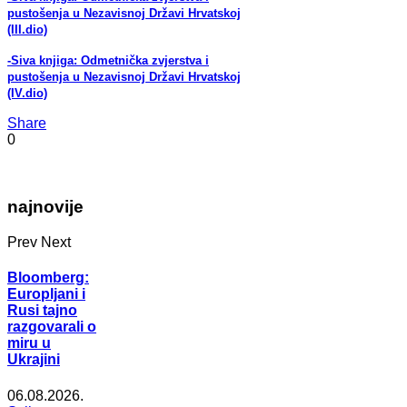
pustošenja u Nezavisnoj Državi Hrvatskoj
(III.dio)
-Siva knjiga: Odmetnička zvjerstva i
pustošenja u Nezavisnoj Državi Hrvatskoj
(IV.dio)
Share
0
najnovije
Prev
Next
Bloomberg:
Europljani i
Rusi tajno
razgovarali o
miru u
Ukrajini
06.08.2026.