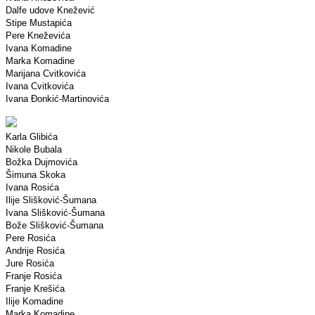
Dalfe udove Knežević
Stipe Mustapića
Pere Kneževića
Ivana Komadine
Marka Komadine
Marijana Cvitkovića
Ivana Cvitkovića
Ivana Đonkić-Martinovića
Karla Glibića
Nikole Bubala
Božka Dujmovića
Šimuna Skoka
Ivana Rosića
Ilije Slišković-Šumana
Ivana Slišković-Šumana
Bože Slišković-Šumana
Pere Rosića
Andrije Rosića
Jure Rosića
Franje Rosića
Franje Krešića
Ilije Komadine
Marka Komadine