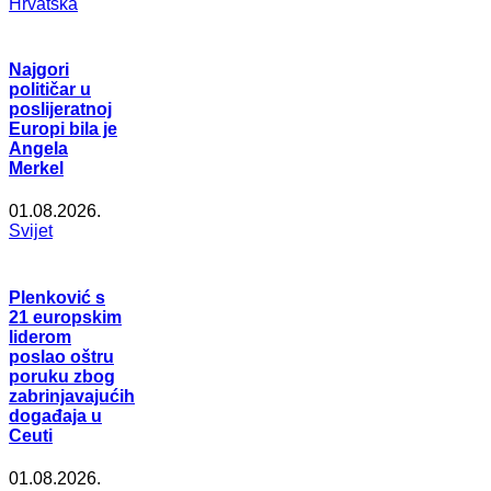
Hrvatska
Najgori
političar u
poslijeratnoj
Europi bila je
Angela
Merkel
01.08.2026.
Svijet
Plenković s
21 europskim
liderom
poslao oštru
poruku zbog
zabrinjavajućih
događaja u
Ceuti
01.08.2026.