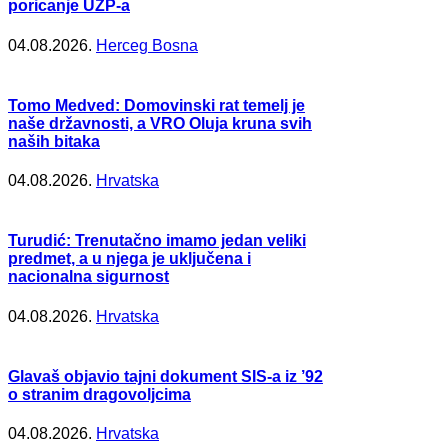
poricanje UZP-a
04.08.2026.
Herceg Bosna
Tomo Medved: Domovinski rat temelj je
naše državnosti, a VRO Oluja kruna svih
naših bitaka
04.08.2026.
Hrvatska
Turudić: Trenutačno imamo jedan veliki
predmet, a u njega je uključena i
nacionalna sigurnost
04.08.2026.
Hrvatska
Glavaš objavio tajni dokument SIS-a iz ’92
o stranim dragovoljcima
04.08.2026.
Hrvatska