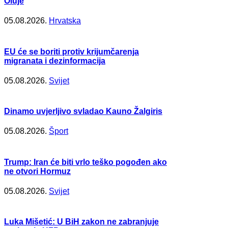
Oluje
05.08.2026.
Hrvatska
EU će se boriti protiv krijumčarenja
migranata i dezinformacija
05.08.2026.
Svijet
Dinamo uvjerljivo svladao Kauno Žalgiris
05.08.2026.
Šport
Trump: Iran će biti vrlo teško pogođen ako
ne otvori Hormuz
05.08.2026.
Svijet
Luka Mišetić: U BiH zakon ne zabranjuje