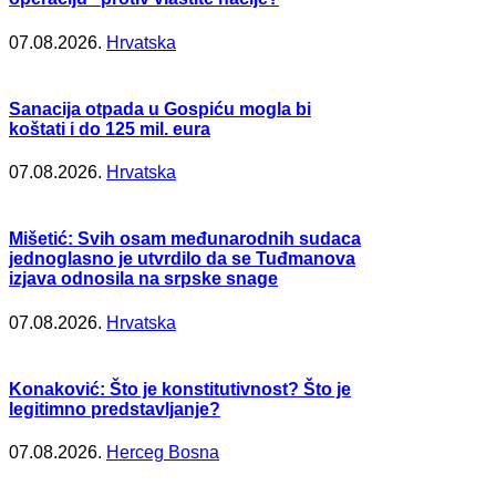
07.08.2026.
Hrvatska
Sanacija otpada u Gospiću mogla bi
koštati i do 125 mil. eura
07.08.2026.
Hrvatska
Mišetić: Svih osam međunarodnih sudaca
jednoglasno je utvrdilo da se Tuđmanova
izjava odnosila na srpske snage
07.08.2026.
Hrvatska
Konaković: Što je konstitutivnost? Što je
legitimno predstavljanje?
07.08.2026.
Herceg Bosna