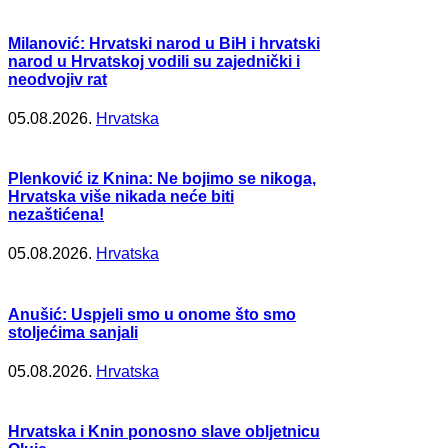
Milanović: Hrvatski narod u BiH i hrvatski
narod u Hrvatskoj vodili su zajednički i
neodvojiv rat
05.08.2026.
Hrvatska
Plenković iz Knina: Ne bojimo se nikoga,
Hrvatska više nikada neće biti
nezaštićena!
05.08.2026.
Hrvatska
Anušić: Uspjeli smo u onome što smo
stoljećima sanjali
05.08.2026.
Hrvatska
Hrvatska i Knin ponosno slave obljetnicu