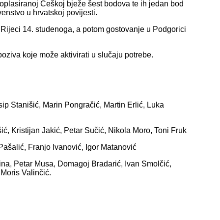
goplasiranoj Češkoj bježe šest bodova te ih jedan bod
nstvo u hrvatskoj povijesti.
ijeci 14. studenoga, a potom gostovanje u Podgorici
poziva koje može aktivirati u slučaju potrebe.
ip Stanišić, Marin Pongračić, Martin Erlić, Luka
ć, Kristijan Jakić, Petar Sučić, Nikola Moro, Toni Fruk
Pašalić, Franjo Ivanović, Igor Matanović
urina, Petar Musa, Domagoj Bradarić, Ivan Smolčić,
Moris Valinčić.