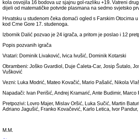
kola osvojila 16 bodova uz sjajnu gol-razliku +19. Vatreni dru
dijeli od matematičke potvrde plasmana na sedmo svjetsko prve
Hrvatsku u studenom čeka domaći ogled s Farskim Otocima u R
kod Crne Gore 17. studenoga.
Izbornik Dalić pozvao je 24 igrača, a pritom je poslao i 12 pret
Popis pozvanih igrača
Vratari: Dominik Livaković, Ivica Ivušić, Dominik Kotarski
Obrambeni: Joško Gvardiol, Duje Ćaleta-Car, Josip Šutalo, Jos
Vušković
Vezni: Luka Modrić, Mateo Kovačić, Mario Pašalić, Nikola Vlaši
Napadači: Ivan Perišić, Andrej Kramarić, Ante Budimir, Marco 
Pretpozivi: Lovro Majer, Mislav Oršić, Luka Sučić, Martin Bat
Adriano Jagušić, Franko Kovačević, Karlo Letica, Ivor Pandur, 
M.M.