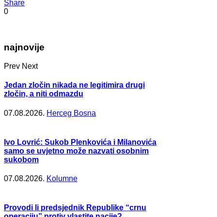
Share
0
najnovije
Prev
Next
Jedan zločin nikada ne legitimira drugi
zločin, a niti odmazdu
07.08.2026.
Herceg Bosna
Ivo Lovrić: Sukob Plenkovića i Milanovića
samo se uvjetno može nazvati osobnim
sukobom
07.08.2026.
Kolumne
Provodi li predsjednik Republike “crnu
operaciju” protiv vlastite nacije?