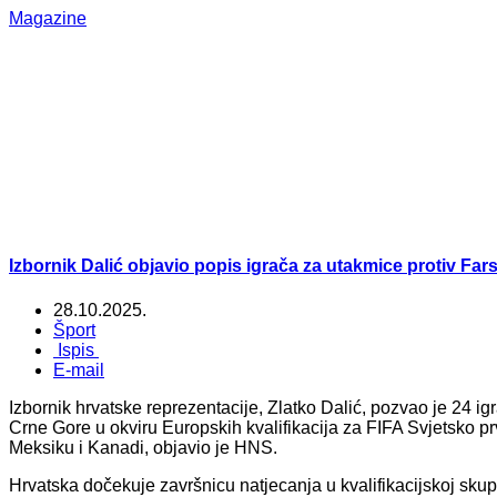
Magazine
Izbornik Dalić objavio popis igrača za utakmice protiv Far
28.10.2025.
Šport
Ispis
E-mail
Izbornik hrvatske reprezentacije, Zlatko Dalić, pozvao je 24 ig
Crne Gore u okviru Europskih kvalifikacija za FIFA Svjetsko p
Meksiku i Kanadi, objavio je HNS.
Hrvatska dočekuje završnicu natjecanja u kvalifikacijskoj skupin