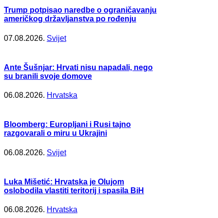
Trump potpisao naredbe o ograničavanju
američkog državljanstva po rođenju
07.08.2026.
Svijet
Ante Šušnjar: Hrvati nisu napadali, nego
su branili svoje domove
06.08.2026.
Hrvatska
Bloomberg: Europljani i Rusi tajno
razgovarali o miru u Ukrajini
06.08.2026.
Svijet
Luka Mišetić: Hrvatska je Olujom
oslobodila vlastiti teritorij i spasila BiH
06.08.2026.
Hrvatska