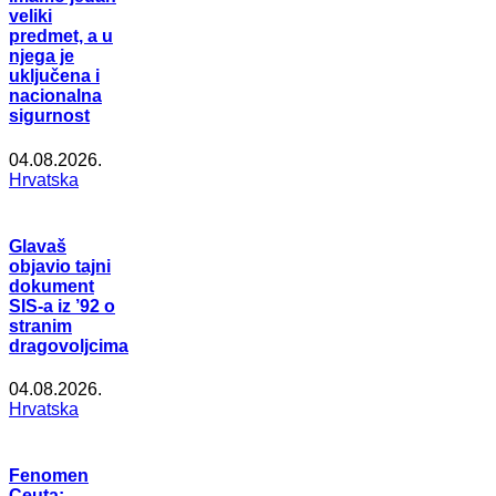
veliki
predmet, a u
njega je
uključena i
nacionalna
sigurnost
04.08.2026.
Hrvatska
Glavaš
objavio tajni
dokument
SIS-a iz ’92 o
stranim
dragovoljcima
04.08.2026.
Hrvatska
Fenomen
Ceuta: