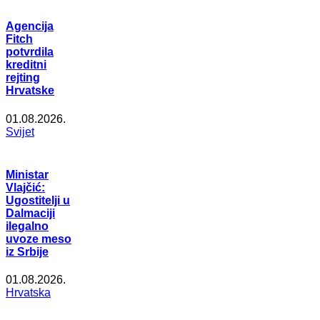
Agencija
Fitch
potvrdila
kreditni
rejting
Hrvatske
01.08.2026.
Svijet
Ministar
Vlajčić:
Ugostitelji u
Dalmaciji
ilegalno
uvoze meso
iz Srbije
01.08.2026.
Hrvatska