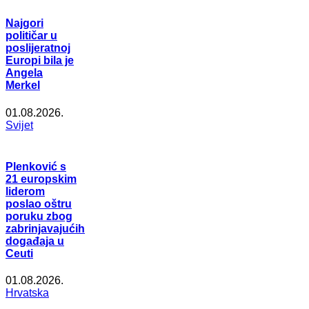
Najgori
političar u
poslijeratnoj
Europi bila je
Angela
Merkel
01.08.2026.
Svijet
Plenković s
21 europskim
liderom
poslao oštru
poruku zbog
zabrinjavajućih
događaja u
Ceuti
01.08.2026.
Hrvatska