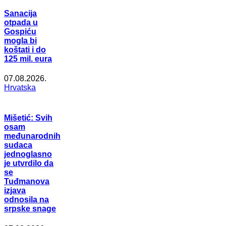
Sanacija
otpada u
Gospiću
mogla bi
koštati i do
125 mil. eura
07.08.2026.
Hrvatska
Mišetić: Svih
osam
međunarodnih
sudaca
jednoglasno
je utvrdilo da
se
Tuđmanova
izjava
odnosila na
srpske snage