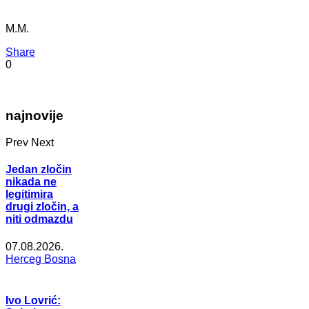
M.M.
Share
0
najnovije
Prev
Next
Jedan zločin
nikada ne
legitimira
drugi zločin, a
niti odmazdu
07.08.2026.
Herceg Bosna
Ivo Lovrić: