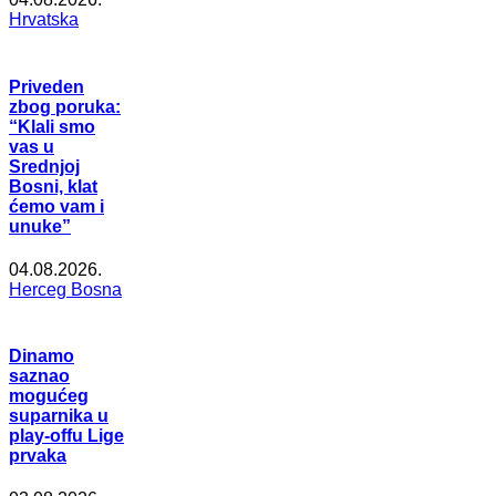
Hrvatska
Priveden
zbog poruka:
“Klali smo
vas u
Srednjoj
Bosni, klat
ćemo vam i
unuke”
04.08.2026.
Herceg Bosna
Dinamo
saznao
mogućeg
suparnika u
play-offu Lige
prvaka