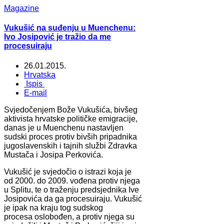
Magazine
Vukušić na suđenju u Muenchenu:
Ivo Josipović je tražio da me
procesuiraju
26.01.2015.
Hrvatska
Ispis
E-mail
Svjedočenjem Bože Vukušića, bivšeg
aktivista hrvatske političke emigracije,
danas je u Muenchenu nastavljen
sudski proces protiv bivših pripadnika
jugoslavenskih i tajnih službi Zdravka
Mustača i Josipa Perkovića.
Vukušić je svjedočio o istrazi koja je
od 2000. do 2009. vođena protiv njega
u Splitu, te o traženju predsjednika Ive
Josipovića da ga procesuiraju. Vukušić
je ipak na kraju tog sudskog
procesa oslobođen, a protiv njega su