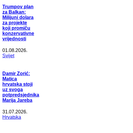
Trumpov plan
za Balkan:
Milijuni dolara
za projekte
koji promiču
konzervativne
vrijednosti
01.08.2026.
Svijet
Damir Zorić:
Matica
hrvatska stoji
uz svoga
potpredsjednika
Marija Jareba
31.07.2026.
Hrvatska