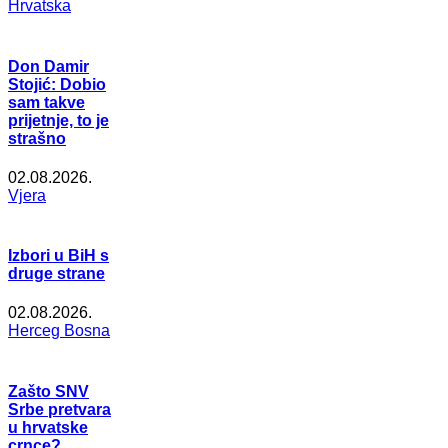
Hrvatska
Don Damir
Stojić: Dobio
sam takve
prijetnje, to je
strašno
02.08.2026.
Vjera
Izbori u BiH s
druge strane
02.08.2026.
Herceg Bosna
Zašto SNV
Srbe pretvara
u hrvatske
crnce?