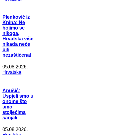
Plenković iz
Knina: Ne
bojimo se
nikoga,
Hrvatska više
nikada neće
biti
nezaštićena!
05.08.2026.
Hrvatska
Anušić:
Uspjeli smo u
onome što
smo
stoljećima
sanjali
05.08.2026.
Hrvatska