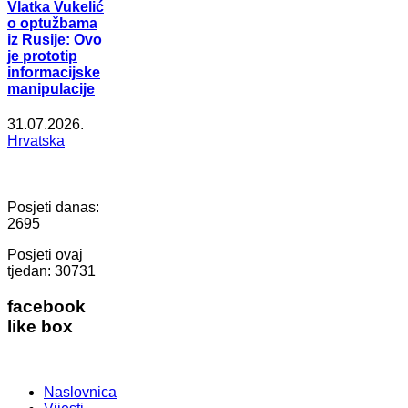
Vlatka Vukelić
o optužbama
iz Rusije: Ovo
je prototip
informacijske
manipulacije
31.07.2026.
Hrvatska
Posjeti danas:
2695
Posjeti ovaj
tjedan:
30731
facebook
like box
Naslovnica