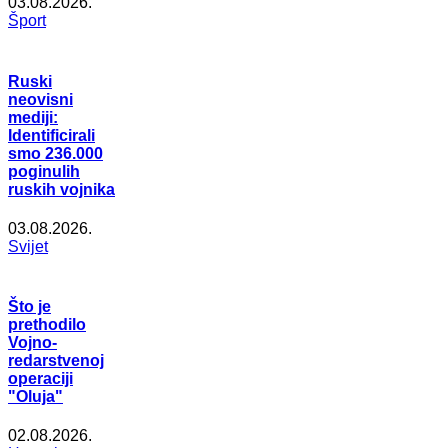
03.08.2026.
Šport
Ruski
neovisni
mediji:
Identificirali
smo 236.000
poginulih
ruskih vojnika
03.08.2026.
Svijet
Što je
prethodilo
Vojno-
redarstvenoj
operaciji
"Oluja"
02.08.2026.