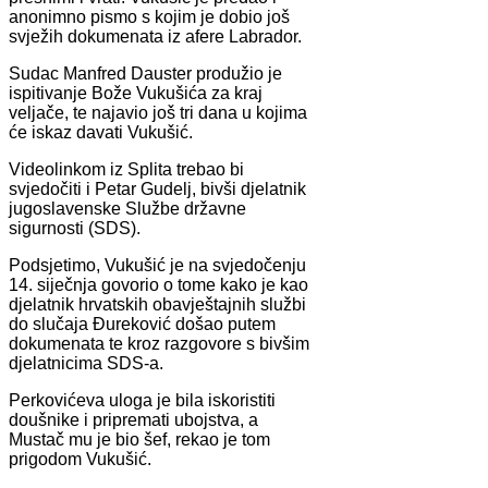
anonimno pismo s kojim je dobio još
svježih dokumenata iz afere Labrador.
Sudac Manfred Dauster produžio je
ispitivanje Bože Vukušića za kraj
veljače, te najavio još tri dana u kojima
će iskaz davati Vukušić.
Videolinkom iz Splita trebao bi
svjedočiti i Petar Gudelj, bivši djelatnik
jugoslavenske Službe državne
sigurnosti (SDS).
Podsjetimo, Vukušić je na svjedočenju
14. siječnja govorio o tome kako je kao
djelatnik hrvatskih obavještajnih službi
do slučaja Đureković došao putem
dokumenata te kroz razgovore s bivšim
djelatnicima SDS-a.
Perkovićeva uloga je bila iskoristiti
doušnike i pripremati ubojstva, a
Mustač mu je bio šef, rekao je tom
prigodom Vukušić.