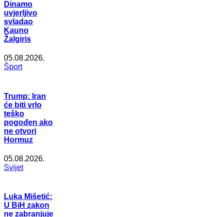
Dinamo
uvjerljivo
svladao
Kauno
Žalgiris
05.08.2026.
Šport
Trump: Iran
će biti vrlo
teško
pogođen ako
ne otvori
Hormuz
05.08.2026.
Svijet
Luka Mišetić:
U BiH zakon
ne zabranjuje