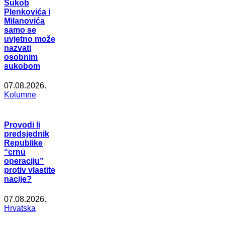
Sukob
Plenkovića i
Milanovića
samo se
uvjetno može
nazvati
osobnim
sukobom
07.08.2026.
Kolumne
Provodi li
predsjednik
Republike
“crnu
operaciju”
protiv vlastite
nacije?
07.08.2026.
Hrvatska