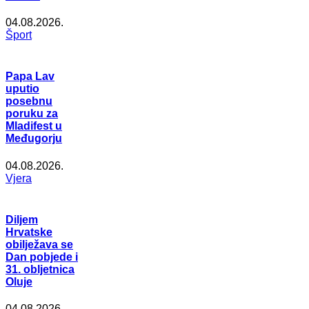
04.08.2026.
Šport
Papa Lav
uputio
posebnu
poruku za
Mladifest u
Međugorju
04.08.2026.
Vjera
Diljem
Hrvatske
obilježava se
Dan pobjede i
31. obljetnica
Oluje
04.08.2026.