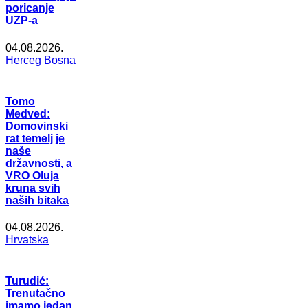
poricanje
UZP-a
04.08.2026.
Herceg Bosna
Tomo
Medved:
Domovinski
rat temelj je
naše
državnosti, a
VRO Oluja
kruna svih
naših bitaka
04.08.2026.
Hrvatska
Turudić:
Trenutačno
imamo jedan