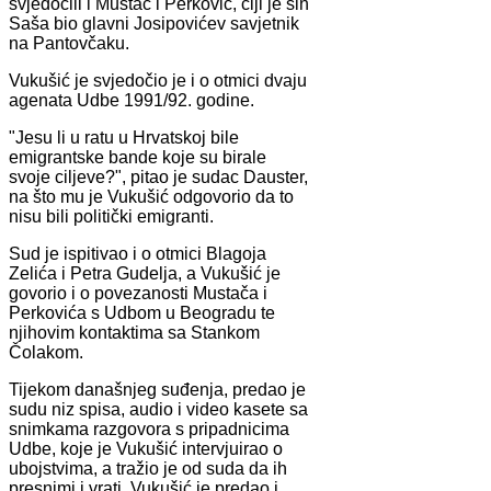
svjedočili i Mustač i Perković, čiji je sin
Saša bio glavni Josipovićev savjetnik
na Pantovčaku.
Vukušić je svjedočio je i o otmici dvaju
agenata Udbe 1991/92. godine.
"Jesu li u ratu u Hrvatskoj bile
emigrantske bande koje su birale
svoje ciljeve?", pitao je sudac Dauster,
na što mu je Vukušić odgovorio da to
nisu bili politički emigranti.
Sud je ispitivao i o otmici Blagoja
Zelića i Petra Gudelja, a Vukušić je
govorio i o povezanosti Mustača i
Perkovića s Udbom u Beogradu te
njihovim kontaktima sa Stankom
Čolakom.
Tijekom današnjeg suđenja, predao je
sudu niz spisa, audio i video kasete sa
snimkama razgovora s pripadnicima
Udbe, koje je Vukušić intervjuirao o
ubojstvima, a tražio je od suda da ih
presnimi i vrati. Vukušić je predao i