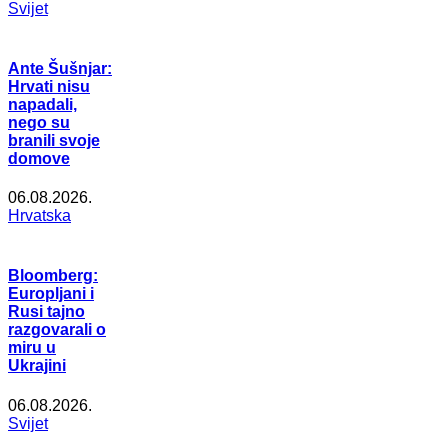
Svijet
Ante Šušnjar:
Hrvati nisu
napadali,
nego su
branili svoje
domove
06.08.2026.
Hrvatska
Bloomberg:
Europljani i
Rusi tajno
razgovarali o
miru u
Ukrajini
06.08.2026.
Svijet