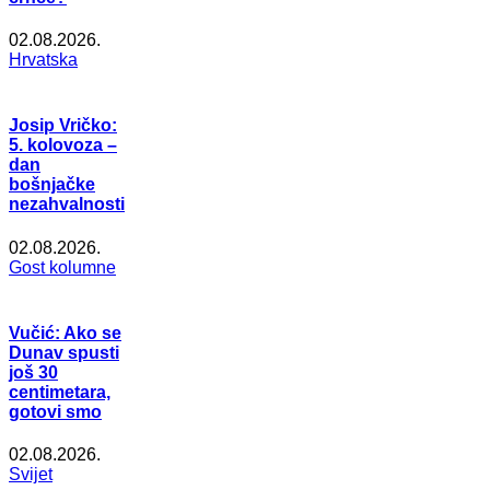
02.08.2026.
Hrvatska
Josip Vričko:
5. kolovoza –
dan
bošnjačke
nezahvalnosti
02.08.2026.
Gost kolumne
Vučić: Ako se
Dunav spusti
još 30
centimetara,
gotovi smo
02.08.2026.
Svijet