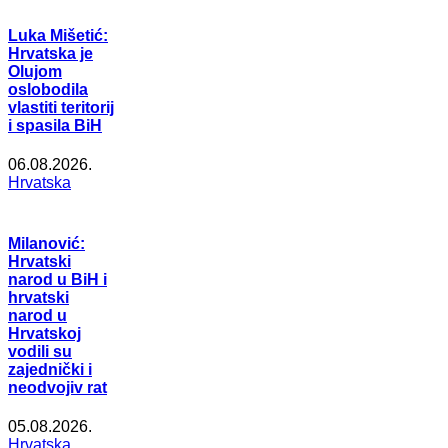
Luka Mišetić:
Hrvatska je
Olujom
oslobodila
vlastiti teritorij
i spasila BiH
06.08.2026.
Hrvatska
Milanović:
Hrvatski
narod u BiH i
hrvatski
narod u
Hrvatskoj
vodili su
zajednički i
neodvojiv rat
05.08.2026.
Hrvatska