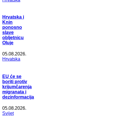
Hrvatska i
Knin
ponosno
slave
obljetnicu
Oluje
05.08.2026.
Hrvatska
EU će se
boriti protiv
krijumčarenja
migranata i
dezinformacija
05.08.2026.
Svijet