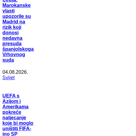
Marokanske
vlasti
upozorile su
Madrid na
rizik koji
donosi
nedavna
presuda
španjolskoga
Vrhovnog
suda
04.08.2026.
Svijet
UEFA s
Azijom i
Amerikama
pokreće
natjecanje
koje bi moglo
uništiti FIFA-
ino SP