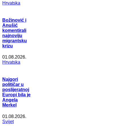
Hrvatska
Božinović i
Anušić
komentirali
najnoviju
migrantsku
krizu
01.08.2026.
Hrvatska
Najgori
političar u
poslijeratnoj
Europi bila je
Angela
Merkel
01.08.2026.
Svijet