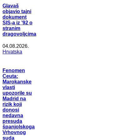
Glavaš
objavio tajni
dokument
SIS-a iz ’92 o
stranim
dragovoljcima
04.08.2026.
Hrvatska
Fenomen
Ceuta:
Marokanske
vlasti
upozorile su
Madrid na
rizik koji
donosi
nedavna
presuda
španjolskoga
Vrhovnog
suda