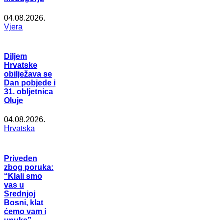
04.08.2026.
Vjera
Diljem
Hrvatske
obilježava se
Dan pobjede i
31. obljetnica
Oluje
04.08.2026.
Hrvatska
Priveden
zbog poruka:
“Klali smo
vas u
Srednjoj
Bosni, klat
ćemo vam i