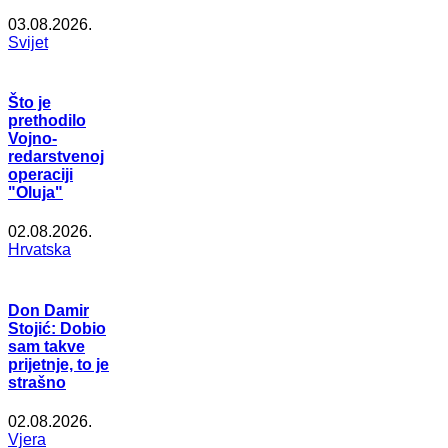
03.08.2026.
Svijet
Što je
prethodilo
Vojno-
redarstvenoj
operaciji
"Oluja"
02.08.2026.
Hrvatska
Don Damir
Stojić: Dobio
sam takve
prijetnje, to je
strašno
02.08.2026.
Vjera