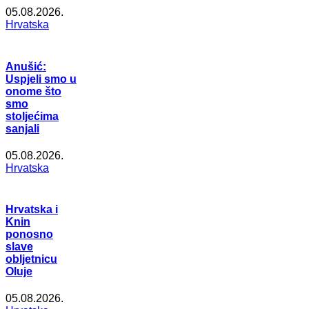
05.08.2026.
Hrvatska
Anušić:
Uspjeli smo u
onome što
smo
stoljećima
sanjali
05.08.2026.
Hrvatska
Hrvatska i
Knin
ponosno
slave
obljetnicu
Oluje
05.08.2026.