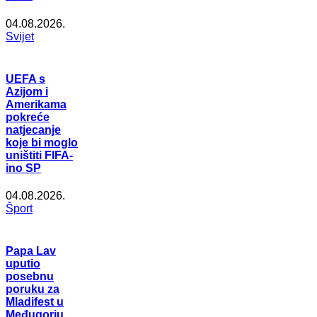
04.08.2026.
Svijet
UEFA s
Azijom i
Amerikama
pokreće
natjecanje
koje bi moglo
uništiti FIFA-
ino SP
04.08.2026.
Šport
Papa Lav
uputio
posebnu
poruku za
Mladifest u
Međugorju