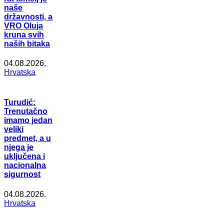
naše
državnosti, a
VRO Oluja
kruna svih
naših bitaka
04.08.2026.
Hrvatska
Turudić:
Trenutačno
imamo jedan
veliki
predmet, a u
njega je
uključena i
nacionalna
sigurnost
04.08.2026.
Hrvatska