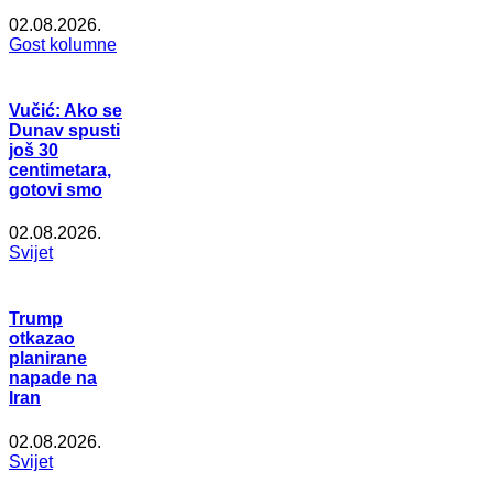
02.08.2026.
Gost kolumne
Vučić: Ako se
Dunav spusti
još 30
centimetara,
gotovi smo
02.08.2026.
Svijet
Trump
otkazao
planirane
napade na
Iran
02.08.2026.
Svijet