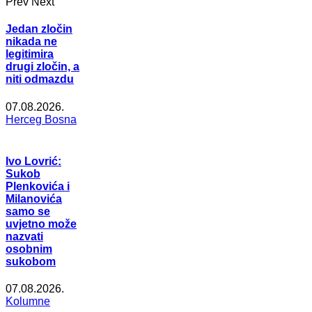
Prev
Next
Jedan zločin
nikada ne
legitimira
drugi zločin, a
niti odmazdu
07.08.2026.
Herceg Bosna
Ivo Lovrić:
Sukob
Plenkovića i
Milanovića
samo se
uvjetno može
nazvati
osobnim
sukobom
07.08.2026.
Kolumne