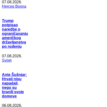
07.08.2026.
Herceg Bosna
Trump
potpisao
naredbe o
ograničavanju
američkog
državljanstva
po rođenju
07.08.2026.
Svijet
Ante Šušnjar:
Hrvati nisu
napadali,
nego su
branili svoje
domove
06.08.2026.