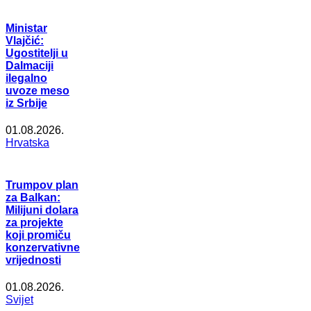
Ministar
Vlajčić:
Ugostitelji u
Dalmaciji
ilegalno
uvoze meso
iz Srbije
01.08.2026.
Hrvatska
Trumpov plan
za Balkan:
Milijuni dolara
za projekte
koji promiču
konzervativne
vrijednosti
01.08.2026.
Svijet