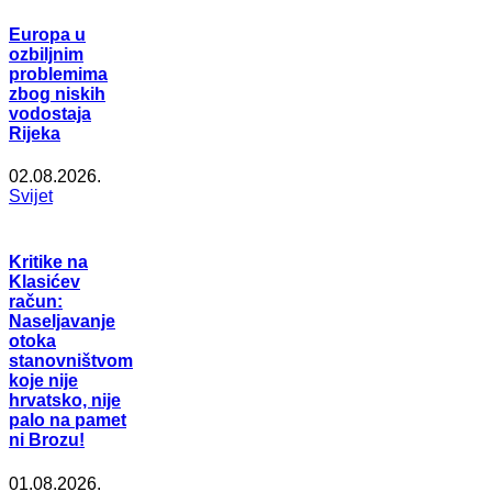
Europa u
ozbiljnim
problemima
zbog niskih
vodostaja
Rijeka
02.08.2026.
Svijet
Kritike na
Klasićev
račun:
Naseljavanje
otoka
stanovništvom
koje nije
hrvatsko, nije
palo na pamet
ni Brozu!
01.08.2026.