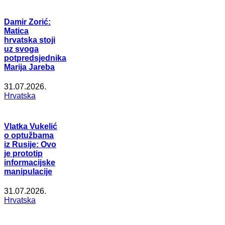
Damir Zorić:
Matica
hrvatska stoji
uz svoga
potpredsjednika
Marija Jareba
31.07.2026.
Hrvatska
Vlatka Vukelić
o optužbama
iz Rusije: Ovo
je prototip
informacijske
manipulacije
31.07.2026.
Hrvatska