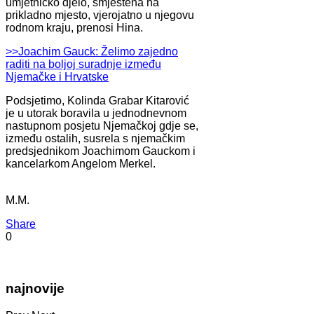
umjetničko djelo, smještena na
prikladno mjesto, vjerojatno u njegovu
rodnom kraju, prenosi Hina.
>>Joachim Gauck: Želimo zajedno
raditi na boljoj suradnje između
Njemačke i Hrvatske
Podsjetimo, Kolinda Grabar Kitarović
je u utorak boravila u jednodnevnom
nastupnom posjetu Njemačkoj gdje se,
između ostalih, susrela s njemačkim
predsjednikom Joachimom Gauckom i
kancelarkom Angelom Merkel.
M.M.
Share
0
najnovije