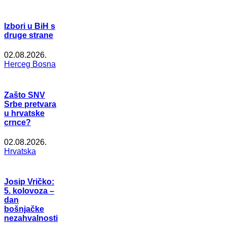
Izbori u BiH s
druge strane
02.08.2026.
Herceg Bosna
Zašto SNV
Srbe pretvara
u hrvatske
crnce?
02.08.2026.
Hrvatska
Josip Vričko:
5. kolovoza –
dan
bošnjačke
nezahvalnosti