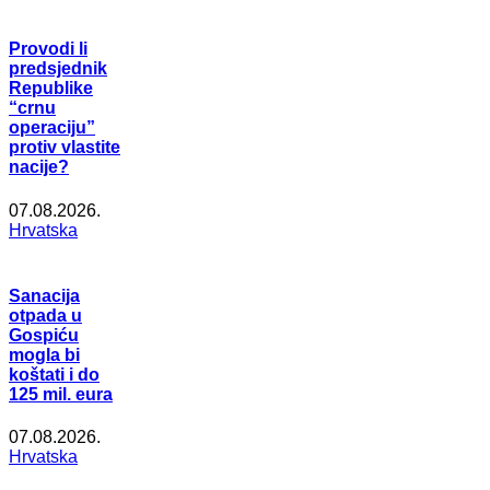
Provodi li
predsjednik
Republike
“crnu
operaciju”
protiv vlastite
nacije?
07.08.2026.
Hrvatska
Sanacija
otpada u
Gospiću
mogla bi
koštati i do
125 mil. eura
07.08.2026.
Hrvatska