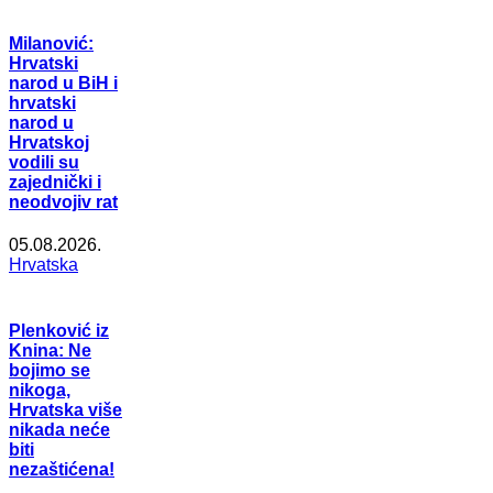
Milanović:
Hrvatski
narod u BiH i
hrvatski
narod u
Hrvatskoj
vodili su
zajednički i
neodvojiv rat
05.08.2026.
Hrvatska
Plenković iz
Knina: Ne
bojimo se
nikoga,
Hrvatska više
nikada neće
biti
nezaštićena!