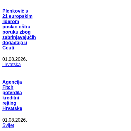
Plenković s
21 europskim
liderom
poslao oštru
poruku zbog
zabrinjavajućih
događaja u
Ceuti
01.08.2026.
Hrvatska
Agencija
Fitch
potvrdila
kreditni
rejting
Hrvatske
01.08.2026.
Svijet