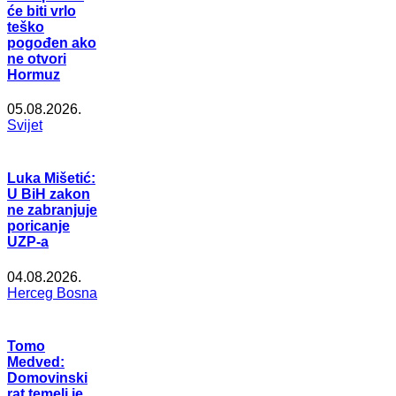
će biti vrlo
teško
pogođen ako
ne otvori
Hormuz
05.08.2026.
Svijet
Luka Mišetić:
U BiH zakon
ne zabranjuje
poricanje
UZP-a
04.08.2026.
Herceg Bosna
Tomo
Medved:
Domovinski
rat temelj je