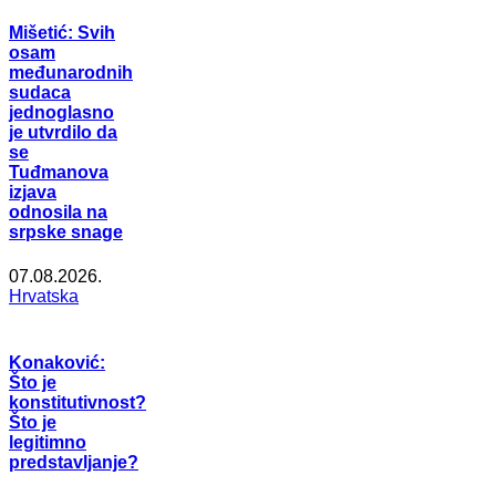
Mišetić: Svih
osam
međunarodnih
sudaca
jednoglasno
je utvrdilo da
se
Tuđmanova
izjava
odnosila na
srpske snage
07.08.2026.
Hrvatska
Konaković:
Što je
konstitutivnost?
Što je
legitimno
predstavljanje?