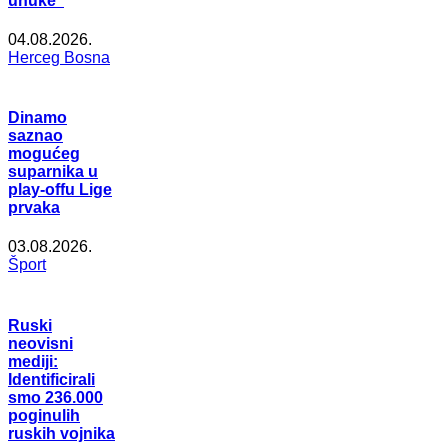
unuke”
04.08.2026.
Herceg Bosna
Dinamo
saznao
mogućeg
suparnika u
play-offu Lige
prvaka
03.08.2026.
Šport
Ruski
neovisni
mediji:
Identificirali
smo 236.000
poginulih
ruskih vojnika