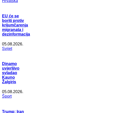
Hrvatska
EU će se
boriti protiv
krijumčarenja
migranata i
dezinformacija
05.08.2026.
Svijet
Dinamo
uvjerljivo
svladao
Kauno
Žalgiris
05.08.2026.
Šport
Trump: Iran