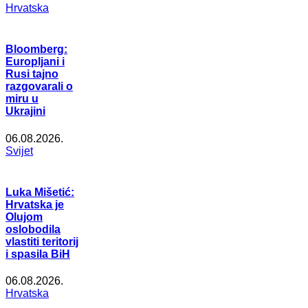
Hrvatska
Bloomberg:
Europljani i
Rusi tajno
razgovarali o
miru u
Ukrajini
06.08.2026.
Svijet
Luka Mišetić:
Hrvatska je
Olujom
oslobodila
vlastiti teritorij
i spasila BiH
06.08.2026.
Hrvatska