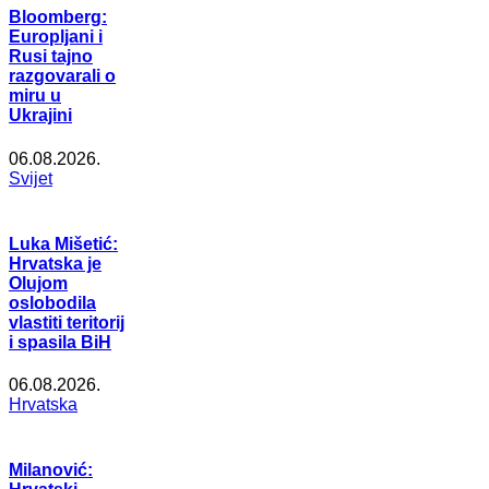
Bloomberg:
Europljani i
Rusi tajno
razgovarali o
miru u
Ukrajini
06.08.2026.
Svijet
Luka Mišetić:
Hrvatska je
Olujom
oslobodila
vlastiti teritorij
i spasila BiH
06.08.2026.
Hrvatska
Milanović: