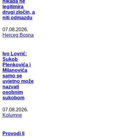
nikada ne
legitimira
drugi zločin, a
niti odmazdu
07.08.2026.
Herceg Bosna
Ivo Lovrić:
Sukob
Plenkovića i
Milanovića
samo se
uvjetno može
nazvati
osobnim
sukobom
07.08.2026.
Kolumne
Provodi li