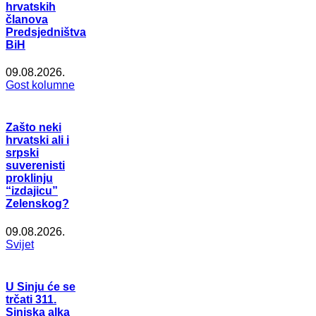
hrvatskih
članova
Predsjedništva
BiH
09.08.2026.
Gost kolumne
Zašto neki
hrvatski ali i
srpski
suverenisti
proklinju
“izdajicu”
Zelenskog?
09.08.2026.
Svijet
U Sinju će se
trčati 311.
Sinjska alka