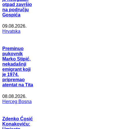
otpad završio
na području
Gospića
09.08.2026.
Hrvatska
Preminuo
pukovnik
Marko Stipić,
nekadašnji
emigrant koji
je 1974.
pripremao
atentat na Tita
08.08.2026.
Herceg Bosna
Zdenko Ćosić
Konakoviću: