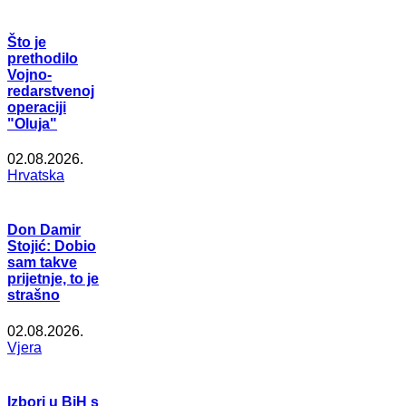
Što je
prethodilo
Vojno-
redarstvenoj
operaciji
"Oluja"
02.08.2026.
Hrvatska
Don Damir
Stojić: Dobio
sam takve
prijetnje, to je
strašno
02.08.2026.
Vjera
Izbori u BiH s