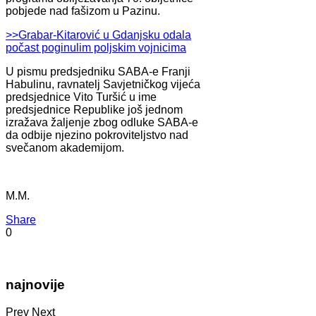
pobjede nad fašizom u Pazinu.
>>Grabar-Kitarović u Gdanjsku odala
počast poginulim poljskim vojnicima
U pismu predsjedniku SABA-e Franji
Habulinu, ravnatelj Savjetničkog vijeća
predsjednice Vito Turšić u ime
predsjednice Republike još jednom
izražava žaljenje zbog odluke SABA-e
da odbije njezino pokroviteljstvo nad
svečanom akademijom.
M.M.
Share
0
najnovije
Prev
Next