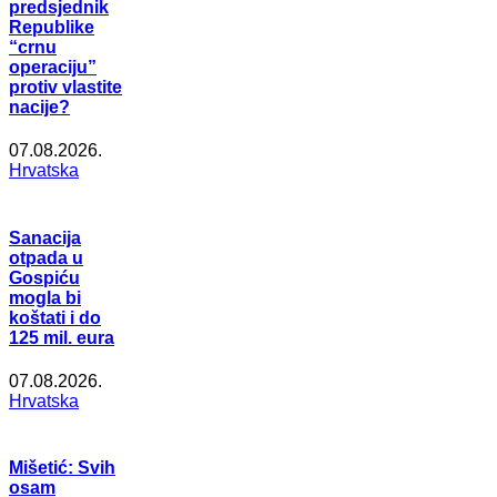
predsjednik
Republike
“crnu
operaciju”
protiv vlastite
nacije?
07.08.2026.
Hrvatska
Sanacija
otpada u
Gospiću
mogla bi
koštati i do
125 mil. eura
07.08.2026.
Hrvatska
Mišetić: Svih
osam