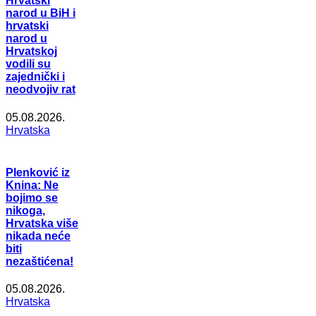
Hrvatski
narod u BiH i
hrvatski
narod u
Hrvatskoj
vodili su
zajednički i
neodvojiv rat
05.08.2026.
Hrvatska
Plenković iz
Knina: Ne
bojimo se
nikoga,
Hrvatska više
nikada neće
biti
nezaštićena!
05.08.2026.
Hrvatska