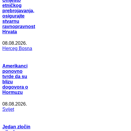
Umjesto
etničkog
prebrojavanja,
osigurajte
stvarnu
ravnopravnost
Hrvata
08.08.2026.
Herceg Bosna
Amerikanci
ponovno
tvrde da su
blizu
dogovora o
Hormuzu
08.08.2026.
Svijet
Jedan zločin