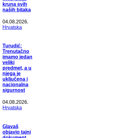
kruna svih
naših bitaka
04.08.2026.
Hrvatska
Turudić:
Trenutačno
imamo jedan
veliki
predmet, a u
njega je
uključena i
nacionalna
sigurnost
04.08.2026.
Hrvatska
Glavaš
objavio tajni
dokument