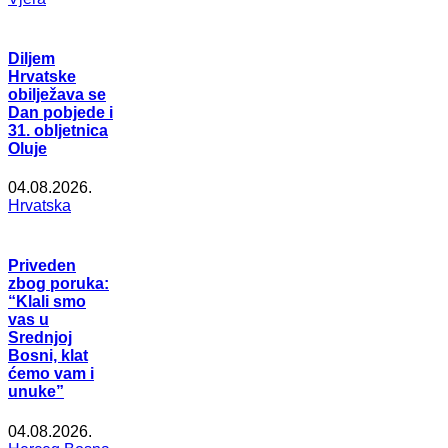
Diljem
Hrvatske
obilježava se
Dan pobjede i
31. obljetnica
Oluje
04.08.2026.
Hrvatska
Priveden
zbog poruka:
“Klali smo
vas u
Srednjoj
Bosni, klat
ćemo vam i
unuke”
04.08.2026.