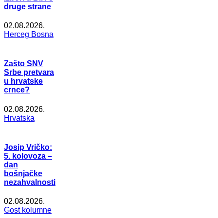
druge strane
02.08.2026.
Herceg Bosna
Zašto SNV
Srbe pretvara
u hrvatske
crnce?
02.08.2026.
Hrvatska
Josip Vričko:
5. kolovoza –
dan
bošnjačke
nezahvalnosti
02.08.2026.
Gost kolumne