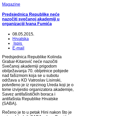
Magazine
Predsjednica Republike neće
nazočiti svečanoj akademiji u
organizaciji Ivana Fumića
08.05.2015.
Hrvatska
Ispis
E-mail
Predsjednica Republike Kolinda
Grabar-Kitarović neće nazočiti
Svečanoj akademiji prigodom
obilježavanja 70. obljetnice pobjede
nad fašizmom koja se u subotu
održava u KD Vatroslav Lisinski,
potvrđeno je iz njezinog Ureda koji je o
tome izvijestio organizatora akademije,
Savez antifašističkih boraca i
antifašista Republike Hrvatske
(SABA).
Rečeno je to u petak Hini nakon što je