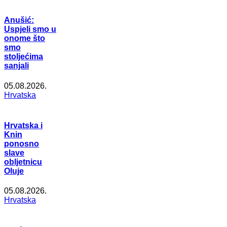
Anušić:
Uspjeli smo u
onome što
smo
stoljećima
sanjali
05.08.2026.
Hrvatska
Hrvatska i
Knin
ponosno
slave
obljetnicu
Oluje
05.08.2026.
Hrvatska