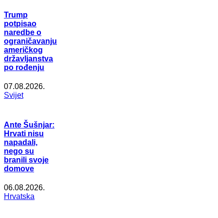
Trump
potpisao
naredbe o
ograničavanju
američkog
državljanstva
po rođenju
07.08.2026.
Svijet
Ante Šušnjar:
Hrvati nisu
napadali,
nego su
branili svoje
domove
06.08.2026.
Hrvatska