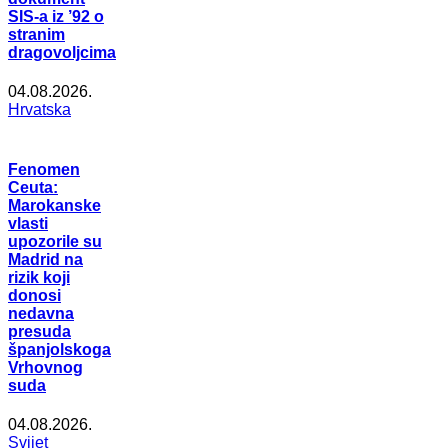
SIS-a iz ’92 o
stranim
dragovoljcima
04.08.2026.
Hrvatska
Fenomen
Ceuta:
Marokanske
vlasti
upozorile su
Madrid na
rizik koji
donosi
nedavna
presuda
španjolskoga
Vrhovnog
suda
04.08.2026.
Svijet