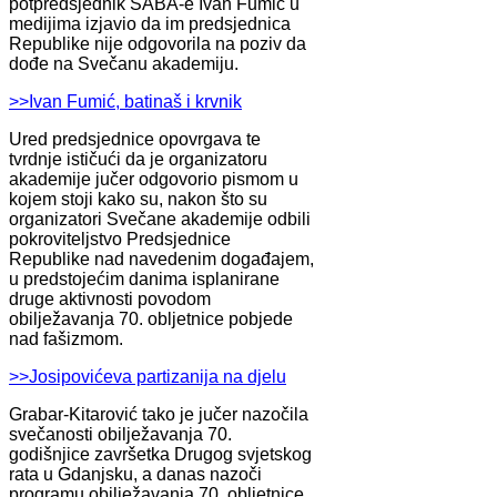
potpredsjednik SABA-e Ivan Fumić u
medijima izjavio da im predsjednica
Republike nije odgovorila na poziv da
dođe na Svečanu akademiju.
>>Ivan Fumić, batinaš i krvnik
Ured predsjednice opovrgava te
tvrdnje ističući da je organizatoru
akademije jučer odgovorio pismom u
kojem stoji kako su, nakon što su
organizatori Svečane akademije odbili
pokroviteljstvo Predsjednice
Republike nad navedenim događajem,
u predstojećim danima isplanirane
druge aktivnosti povodom
obilježavanja 70. obljetnice pobjede
nad fašizmom.
>>Josipovićeva partizanija na djelu
Grabar-Kitarović tako je jučer nazočila
svečanosti obilježavanja 70.
godišnjice završetka Drugog svjetskog
rata u Gdanjsku, a danas nazoči
programu obilježavanja 70. obljetnice