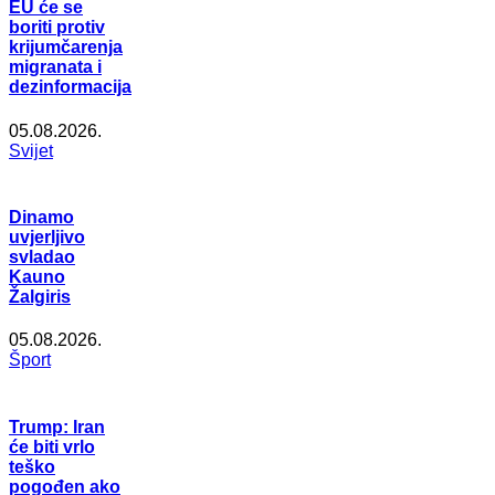
EU će se
boriti protiv
krijumčarenja
migranata i
dezinformacija
05.08.2026.
Svijet
Dinamo
uvjerljivo
svladao
Kauno
Žalgiris
05.08.2026.
Šport
Trump: Iran
će biti vrlo
teško
pogođen ako