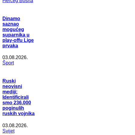
Herceg Bosna
Dinamo
saznao
mogućeg
suparnika u
play-offu Lige
prvaka
03.08.2026.
Šport
Ruski
neovisni
mediji:
Identificirali
smo 236.000
poginulih
ruskih vojnika
03.08.2026.
Svijet