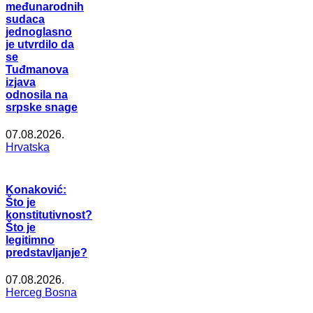
međunarodnih
sudaca
jednoglasno
je utvrdilo da
se
Tuđmanova
izjava
odnosila na
srpske snage
07.08.2026.
Hrvatska
Konaković:
Što je
konstitutivnost?
Što je
legitimno
predstavljanje?
07.08.2026.
Herceg Bosna