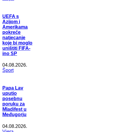
UEFA s
Azijom i
Amerikama
pokreće
natjecanje
koje bi moglo
uništiti FIFA-
ino SP
04.08.2026.
Šport
Papa Lav
uputio
posebnu
poruku za
Mladifest u
Međugorju
04.08.2026.
Vjera