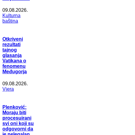
09.08.2026.
Kulturna
baština
Otkriveni
rezultati
tajnog
glasanja
Vatikana o
fenomenu
Međugorja
09.08.2026.
Vjera
Plenković:
Moraju biti
procesuirani
svi oni koji su
odgovorni da
je nelegalan