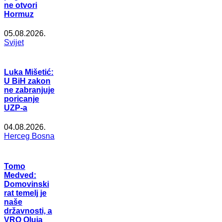
ne otvori
Hormuz
05.08.2026.
Svijet
Luka Mišetić:
U BiH zakon
ne zabranjuje
poricanje
UZP-a
04.08.2026.
Herceg Bosna
Tomo
Medved:
Domovinski
rat temelj je
naše
državnosti, a
VRO Oluja