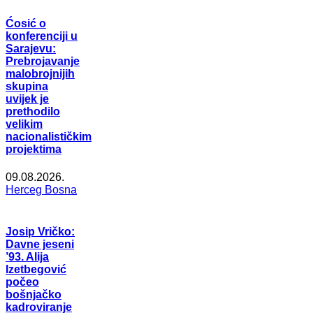
Ćosić o
konferenciji u
Sarajevu:
Prebrojavanje
malobrojnijih
skupina
uvijek je
prethodilo
velikim
nacionalističkim
projektima
09.08.2026.
Herceg Bosna
Josip Vričko:
Davne jeseni
’93. Alija
Izetbegović
počeo
bošnjačko
kadroviranje