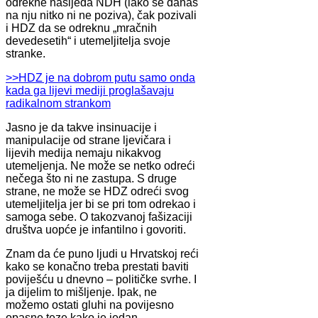
odrekne nasljeđa NDH (iako se danas
na nju nitko ni ne poziva), čak pozivali
i HDZ da se odreknu „mračnih
devedesetih“ i utemeljitelja svoje
stranke.
>>HDZ je na dobrom putu samo onda
kada ga lijevi mediji proglašavaju
radikalnom strankom
Jasno je da takve insinuacije i
manipulacije od strane ljevičara i
lijevih medija nemaju nikakvog
utemeljenja. Ne može se netko odreći
nečega što ni ne zastupa. S druge
strane, ne može se HDZ odreći svog
utemeljitelja jer bi se pri tom odrekao i
samoga sebe. O takozvanoj fašizaciji
društva uopće je infantilno i govoriti.
Znam da će puno ljudi u Hrvatskoj reći
kako se konačno treba prestati baviti
poviješću u dnevno – političke svrhe. I
ja dijelim to mišljenje. Ipak, ne
možemo ostati gluhi na povijesno
opasne teze kako je jedan