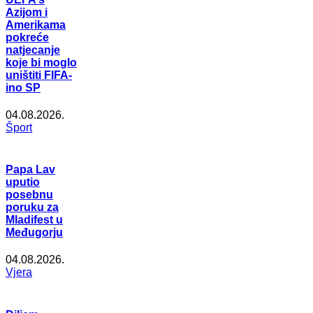
Azijom i
Amerikama
pokreće
natjecanje
koje bi moglo
uništiti FIFA-
ino SP
04.08.2026.
Šport
Papa Lav
uputio
posebnu
poruku za
Mladifest u
Međugorju
04.08.2026.
Vjera