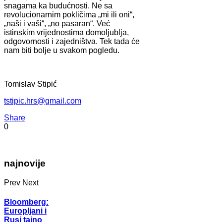
snagama ka budućnosti. Ne sa
revolucionarnim pokličima „mi ili oni“,
„naši i vaši“, „no pasaran“. Već
istinskim vrijednostima domoljublja,
odgovornosti i zajedništva. Tek tada će
nam biti bolje u svakom pogledu.
Tomislav Stipić
tstipic.hrs@gmail.com
Share
0
najnovije
Prev
Next
Bloomberg:
Europljani i
Rusi tajno