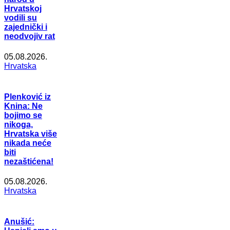
Hrvatskoj
vodili su
zajednički i
neodvojiv rat
05.08.2026.
Hrvatska
Plenković iz
Knina: Ne
bojimo se
nikoga,
Hrvatska više
nikada neće
biti
nezaštićena!
05.08.2026.
Hrvatska
Anušić: