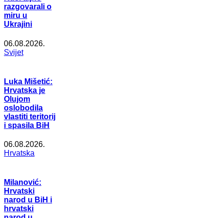
razgovarali o
miru u
Ukrajini
06.08.2026.
Svijet
Luka Mišetić:
Hrvatska je
Olujom
oslobodila
vlastiti teritorij
i spasila BiH
06.08.2026.
Hrvatska
Milanović:
Hrvatski
narod u BiH i
hrvatski
narod u