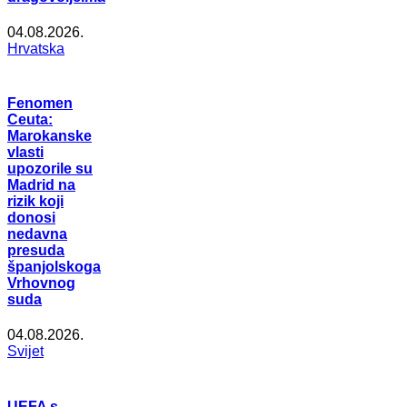
04.08.2026.
Hrvatska
Fenomen
Ceuta:
Marokanske
vlasti
upozorile su
Madrid na
rizik koji
donosi
nedavna
presuda
španjolskoga
Vrhovnog
suda
04.08.2026.
Svijet
UEFA s