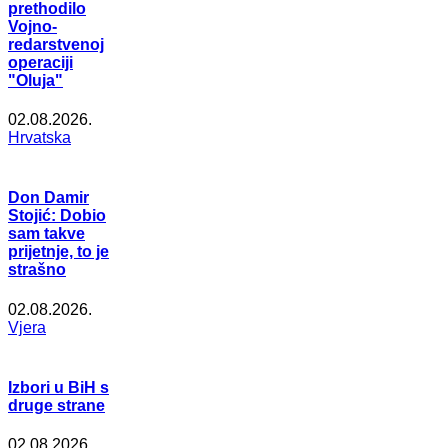
prethodilo
Vojno-
redarstvenoj
operaciji
"Oluja"
02.08.2026.
Hrvatska
Don Damir
Stojić: Dobio
sam takve
prijetnje, to je
strašno
02.08.2026.
Vjera
Izbori u BiH s
druge strane
02.08.2026.