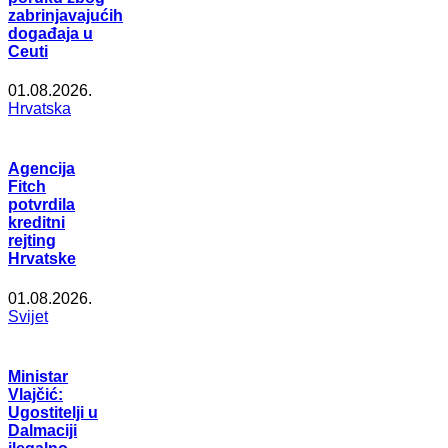
zabrinjavajućih
događaja u
Ceuti
01.08.2026.
Hrvatska
Agencija
Fitch
potvrdila
kreditni
rejting
Hrvatske
01.08.2026.
Svijet
Ministar
Vlajčić:
Ugostitelji u
Dalmaciji