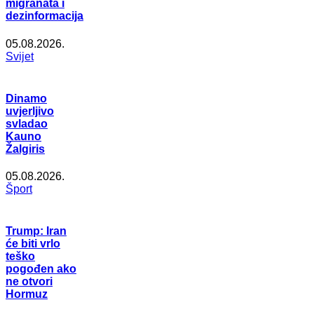
migranata i
dezinformacija
05.08.2026.
Svijet
Dinamo
uvjerljivo
svladao
Kauno
Žalgiris
05.08.2026.
Šport
Trump: Iran
će biti vrlo
teško
pogođen ako
ne otvori
Hormuz