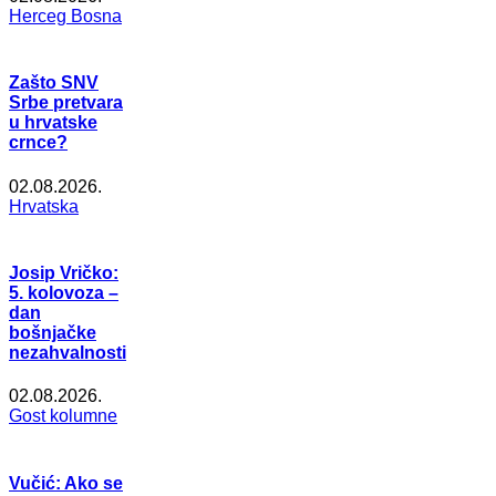
Herceg Bosna
Zašto SNV
Srbe pretvara
u hrvatske
crnce?
02.08.2026.
Hrvatska
Josip Vričko:
5. kolovoza –
dan
bošnjačke
nezahvalnosti
02.08.2026.
Gost kolumne
Vučić: Ako se