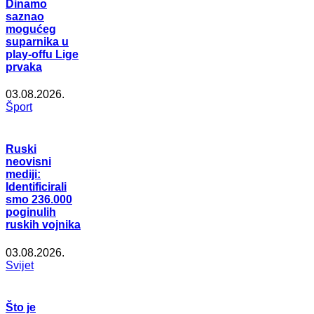
Dinamo
saznao
mogućeg
suparnika u
play-offu Lige
prvaka
03.08.2026.
Šport
Ruski
neovisni
mediji:
Identificirali
smo 236.000
poginulih
ruskih vojnika
03.08.2026.
Svijet
Što je