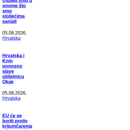
Uspjeli smo u
onome što
smo
stoljećima
sanjali
05.08.2026.
Hrvatska
Hrvatska i
Knin
ponosno
slave
obljetnicu
Oluje
05.08.2026.
Hrvatska
EU će se
boriti protiv
krijumčarenja