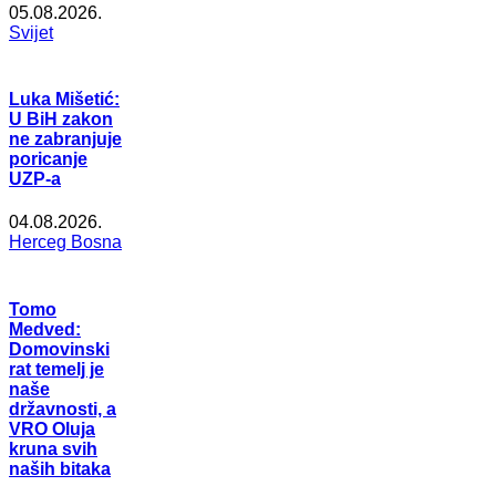
05.08.2026.
Svijet
Luka Mišetić:
U BiH zakon
ne zabranjuje
poricanje
UZP-a
04.08.2026.
Herceg Bosna
Tomo
Medved:
Domovinski
rat temelj je
naše
državnosti, a
VRO Oluja
kruna svih
naših bitaka