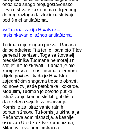
onda kad snage projugoslavenske
ljevice shvate kako nema niti jednog
dobrog razloga da zločince skrivaju
pod šinjel antifašizma.
>>Rekroatizacija Hrvatske –
raskrinkavanje lažnog antifašizma
Tuđman nije mogao pozvati Račana
da se odrekne Tita jer je i sam bio Titov
general i partizan. Toga se štovatelji
predsjednika Tuđmana ne moraju ni
stidjeti niti to skrivati. Tuđman je bio
kompleksna ličnost, osoba u jednom
dijelu povijesti kada je Hrvatsku,
zajedničkim snagama trebalo obraniti
od nove zvijezde petokrake i kokarde.
Međutim, Tuđman je otvorio put ka
istraživanju komunističkih gubilišta i
dao zeleno svjetlo za osnivanje
Komisije za istraživanje ratnih i
poratnih žrtava. Tu komisiju ukinula je
Račanova administracija, a kasnije
osnovan Ured za žrtve komunizma,
Milanovićeva administracija