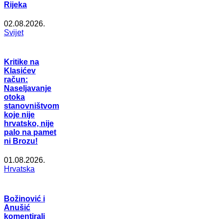
Rijeka
02.08.2026.
Svijet
Kritike na
Klasićev
račun:
Naseljavanje
otoka
stanovništvom
koje nije
hrvatsko, nije
palo na pamet
ni Brozu!
01.08.2026.
Hrvatska
Božinović i
Anušić
komentirali