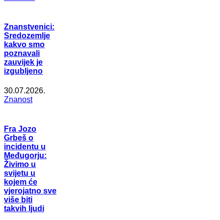
Znanstvenici:
Sredozemlje
kakvo smo
poznavali
zauvijek je
izgubljeno
30.07.2026.
Znanost
Fra Jozo
Grbeš o
incidentu u
Međugorju:
Živimo u
svijetu u
kojem će
vjerojatno sve
više biti
takvih ljudi