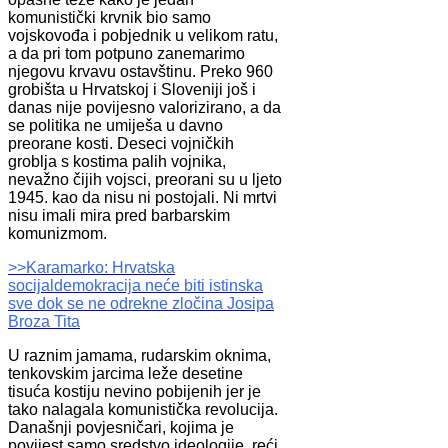
komunistički krvnik bio samo
vojskovođa i pobjednik u velikom ratu,
a da pri tom potpuno zanemarimo
njegovu krvavu ostavštinu. Preko 960
grobišta u Hrvatskoj i Sloveniji još i
danas nije povijesno valorizirano, a da
se politika ne umiješa u davno
preorane kosti. Deseci vojničkih
groblja s kostima palih vojnika,
nevažno čijih vojsci, preorani su u ljeto
1945. kao da nisu ni postojali. Ni mrtvi
nisu imali mira pred barbarskim
komunizmom.
>>Karamarko: Hrvatska
socijaldemokracija neće biti istinska
sve dok se ne odrekne zločina Josipa
Broza Tita
U raznim jamama, rudarskim oknima,
tenkovskim jarcima leže desetine
tisuća kostiju nevino pobijenih jer je
tako nalagala komunistička revolucija.
Današnji povjesničari, kojima je
povijest samo sredstvo ideologije, reći