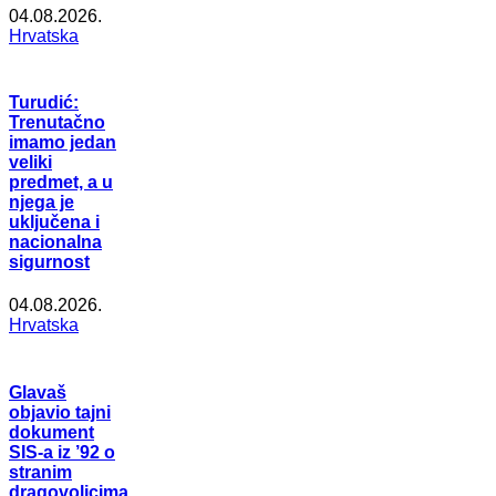
04.08.2026.
Hrvatska
Turudić:
Trenutačno
imamo jedan
veliki
predmet, a u
njega je
uključena i
nacionalna
sigurnost
04.08.2026.
Hrvatska
Glavaš
objavio tajni
dokument
SIS-a iz ’92 o
stranim
dragovoljcima