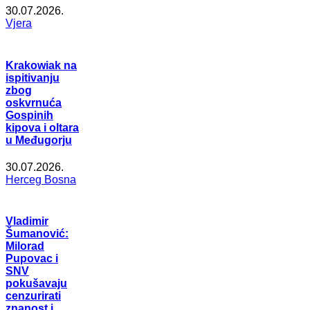
30.07.2026.
Vjera
Krakowiak na
ispitivanju
zbog
oskvrnuća
Gospinih
kipova i oltara
u Međugorju
30.07.2026.
Herceg Bosna
Vladimir
Šumanović:
Milorad
Pupovac i
SNV
pokušavaju
cenzurirati
znanost i