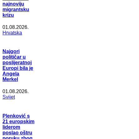
najnoviju
migrantsku
krizu
01.08.2026.
Hrvatska
Najgori
političar u
poslijeratnoj
Europi bila je
Angela
Merkel
01.08.2026.
Svijet
Plenković s
21 europskim
liderom
poslao oštru
poruku zbog