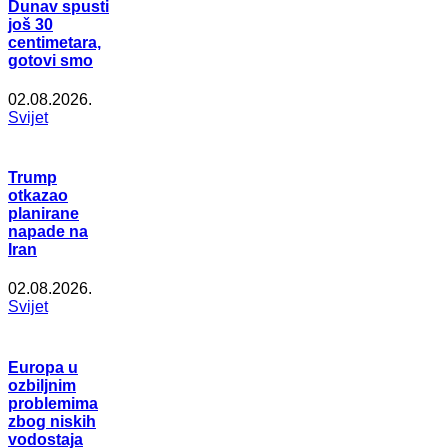
Dunav spusti
još 30
centimetara,
gotovi smo
02.08.2026.
Svijet
Trump
otkazao
planirane
napade na
Iran
02.08.2026.
Svijet
Europa u
ozbiljnim
problemima
zbog niskih
vodostaja