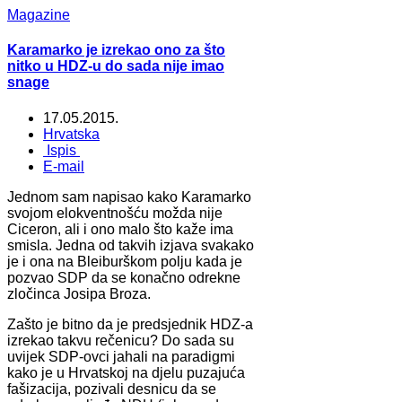
Magazine
Karamarko je izrekao ono za što
nitko u HDZ-u do sada nije imao
snage
17.05.2015.
Hrvatska
Ispis
E-mail
Jednom sam napisao kako Karamarko
svojom elokventnošću možda nije
Ciceron, ali i ono malo što kaže ima
smisla. Jedna od takvih izjava svakako
je i ona na Bleiburškom polju kada je
pozvao SDP da se konačno odrekne
zločinca Josipa Broza.
Zašto je bitno da je predsjednik HDZ-a
izrekao takvu rečenicu? Do sada su
uvijek SDP-ovci jahali na paradigmi
kako je u Hrvatskoj na djelu puzajuća
fašizacija, pozivali desnicu da se