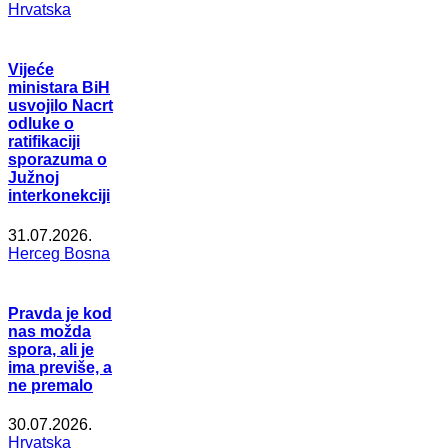
Hrvatska
Vijeće
ministara BiH
usvojilo Nacrt
odluke o
ratifikaciji
sporazuma o
Južnoj
interkonekciji
31.07.2026.
Herceg Bosna
Pravda je kod
nas možda
spora, ali je
ima previše, a
ne premalo
30.07.2026.
Hrvatska