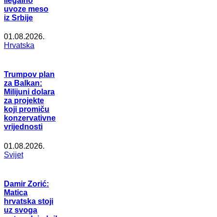
ilegalno
uvoze meso
iz Srbije
01.08.2026.
Hrvatska
Trumpov plan
za Balkan:
Milijuni dolara
za projekte
koji promiču
konzervativne
vrijednosti
01.08.2026.
Svijet
Damir Zorić:
Matica
hrvatska stoji
uz svoga