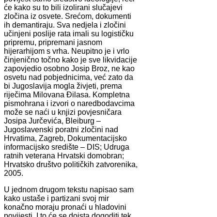
će kako su to bili izolirani slučajevi
zločina iz osvete. Srećom, dokumenti
ih demantiraju. Sva nedjela i zločini
učinjeni poslije rata imali su logističku
pripremu, pripremani jasnom
hijerarhijom s vrha. Neupitno je i vrlo
činjenično točno kako je sve likvidacije
zapovjedio osobno Josip Broz, ne kao
osvetu nad pobjednicima, već zato da
bi Jugoslavija mogla živjeti, prema
riječima Milovana Đilasa. Kompletna
pismohrana i izvori o naredbodavcima
može se naći u knjizi povjesničara
Josipa Jurčevića, Bleiburg –
Jugoslavenski poratni zločini nad
Hrvatima, Zagreb, Dokumentacijsko
informacijsko središte – DIS; Udruga
ratnih veterana Hrvatski domobran;
Hrvatsko društvo političkih zatvorenika,
2005.
U jednom drugom tekstu napisao sam
kako ustaše i partizani svoj mir
konačno moraju pronaći u hladovini
povijesti. I to će se doista dogoditi tek