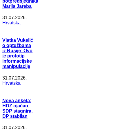
potpredsjednika
Marija Jareba
31.07.2026.
Hrvatska
Vlatka Vukelić
o optužbama
iz Rusije: Ovo
je prototip
informacijske
manipulacije
31.07.2026.
Hrvatska
Nova anketa:
HDZ ojačao,
SDP stagnira,
DP stabilan
31.07.2026.