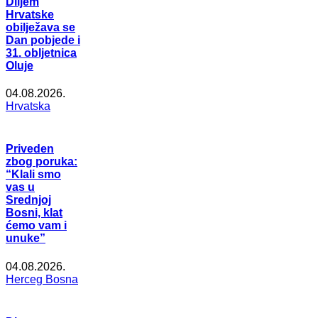
Diljem
Hrvatske
obilježava se
Dan pobjede i
31. obljetnica
Oluje
04.08.2026.
Hrvatska
Priveden
zbog poruka:
“Klali smo
vas u
Srednjoj
Bosni, klat
ćemo vam i
unuke”
04.08.2026.
Herceg Bosna