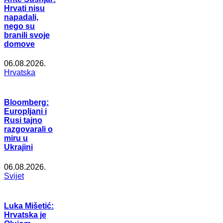
Hrvati nisu
napadali,
nego su
branili svoje
domove
06.08.2026.
Hrvatska
Bloomberg:
Europljani i
Rusi tajno
razgovarali o
miru u
Ukrajini
06.08.2026.
Svijet
Luka Mišetić:
Hrvatska je