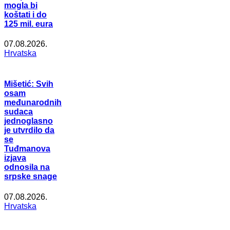
mogla bi
koštati i do
125 mil. eura
07.08.2026.
Hrvatska
Mišetić: Svih
osam
međunarodnih
sudaca
jednoglasno
je utvrdilo da
se
Tuđmanova
izjava
odnosila na
srpske snage
07.08.2026.
Hrvatska