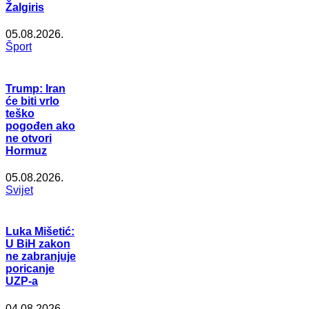
Žalgiris
05.08.2026.
Šport
Trump: Iran
će biti vrlo
teško
pogođen ako
ne otvori
Hormuz
05.08.2026.
Svijet
Luka Mišetić:
U BiH zakon
ne zabranjuje
poricanje
UZP-a
04.08.2026.