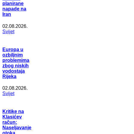
planirane
napade na
Iran
02.08.2026.
Svijet
Europa u
ozbiljnim
problemima
zbog niskih
vodostaja
Rijeka
02.08.2026.
Svijet
Kritike na
Klasićev
račun:
Naseljavanje
otoka