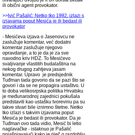
ili obični agent provokator.
>>
Ivić Pašalić: Netko tko 1992. izlazi s
izjavama poput Mesića je ili bedast ili
provokator
- Mesićeva izjava o Jasenovcu ne
zaslužuje komentar, već dodatni
komentar zaslužuje njegovo
opravdanje, a to je da je za sve
navodno kriv HDZ. To Mesićevo
svaljivanje vlastitih budalaština na
nekog drugog zahtjeva jasam
komentar. Upravo je predsjednik
Tuđman tada govorio da se pazi što se
govori i da se ne propagira ustaštvo. U
to doba velikosrpska politika Hrvatsku
je međunarodnoj zajednici pokušala
predstaviti kao ustašku tvorevinu pa su
takve stvari bile iznimno štetne. Netko
tko izlazi s takvim izjavama poput
Mesića je bedast ili provokator. Da je
Tuđman ovo tada vidio, Mesić bi letio
naglavačke - istaknuo je Pašalić
pojašnjavajući kako je riječ o razdoblju