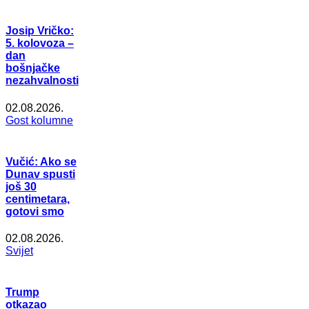
Josip Vričko:
5. kolovoza –
dan
bošnjačke
nezahvalnosti
02.08.2026.
Gost kolumne
Vučić: Ako se
Dunav spusti
još 30
centimetara,
gotovi smo
02.08.2026.
Svijet
Trump
otkazao