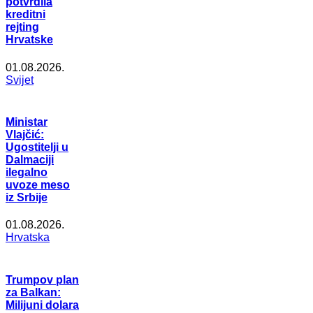
potvrdila
kreditni
rejting
Hrvatske
01.08.2026.
Svijet
Ministar
Vlajčić:
Ugostitelji u
Dalmaciji
ilegalno
uvoze meso
iz Srbije
01.08.2026.
Hrvatska
Trumpov plan
za Balkan:
Milijuni dolara