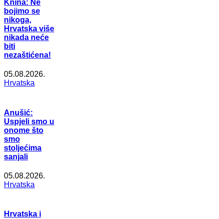
Knina: Ne
bojimo se
nikoga,
Hrvatska više
nikada neće
biti
nezaštićena!
05.08.2026.
Hrvatska
Anušić:
Uspjeli smo u
onome što
smo
stoljećima
sanjali
05.08.2026.
Hrvatska
Hrvatska i