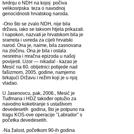
tvrdnju o NDH na kojoj počiva
velikosrpska teza o navodnoj
genocidnosti hrvatskog naroda.
-Ono što se zvalo NDH, nije bila
država, iako se takvom htjela prikazati.
I napokon, nazvati je hrvatskom bila je
sramota i uvreda za cijeli hrvatski
narod. Ona je, naime, bila zasnovana
na zločinu. Ona je bila i ostala
nesretna i mračna epizoda u našoj
povijesti. Uzor — nikada! - kazao je
Mesić na 60. obljetnici pobjede nad
fašizmom, 2005. godine, namjerno
brkajući Državu i režim koji je u njoj
vladao.
U Jasenovcu, pak, 2006., Mesić je
Tuđmana i HDZ također optužio za
navodno koketiranje s ustaštvom
devedesetih godina, što je potpuno na
tragu KOS-ove operacije "Labrador" s
početka devedesetih.
-Na žalost, početkom 90­-ih godina