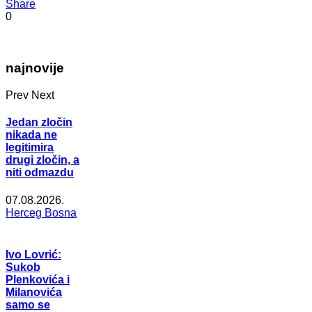
Share
0
najnovije
Prev
Next
Jedan zločin
nikada ne
legitimira
drugi zločin, a
niti odmazdu
07.08.2026.
Herceg Bosna
Ivo Lovrić:
Sukob
Plenkovića i
Milanovića
samo se