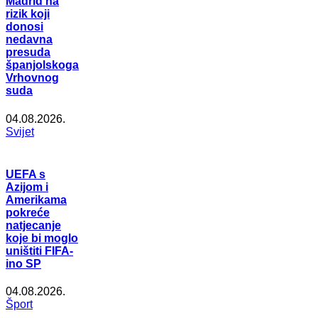
Madrid na
rizik koji
donosi
nedavna
presuda
španjolskoga
Vrhovnog
suda
04.08.2026.
Svijet
UEFA s
Azijom i
Amerikama
pokreće
natjecanje
koje bi moglo
uništiti FIFA-
ino SP
04.08.2026.
Šport