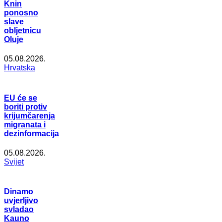
Knin
ponosno
slave
obljetnicu
Oluje
05.08.2026.
Hrvatska
EU će se
boriti protiv
krijumčarenja
migranata i
dezinformacija
05.08.2026.
Svijet
Dinamo
uvjerljivo
svladao
Kauno