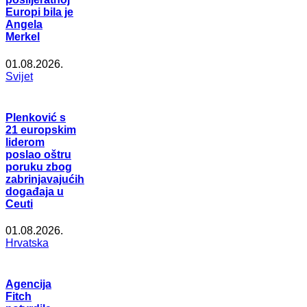
Europi bila je
Angela
Merkel
01.08.2026.
Svijet
Plenković s
21 europskim
liderom
poslao oštru
poruku zbog
zabrinjavajućih
događaja u
Ceuti
01.08.2026.
Hrvatska
Agencija
Fitch