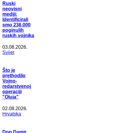
Ruski
neovisni
mediji:
Identificirali
smo 236.000
poginulih
ruskih vojnika
03.08.2026.
Svijet
Što je
prethodilo
Vojno-
redarstvenoj
operaciji
"Oluja"
02.08.2026.
Hrvatska
Don Damir