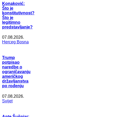
Konaković:
Što je
konstitutivnost?
Što je
legitimno
predstavljanje?
07.08.2026.
Herceg Bosna
Trump
potpisao
naredbe o
ograničavanju
američkog
državljanstva
po rođenju
07.08.2026.
Svijet
Ante Šušnjar: