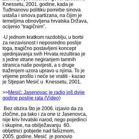
Knessetu, 2001. godine, kada je
Tuđmanovu politiku pomirbe sinova
ustaša i sinova partizana, na čijim je
temeljima obnovljena hrvatska Država,
ocijenio "tragičnim".
-U jednom kratkom razdoblju, u borbi
za nezavisnost i neposredno poslije
toga, tragično postavljeni koncept
ujedinjavanja svih Hrvata rezultirao je
s jedne strane negiranjem tamnih
stranica naše povijesti, a s druge
traženjem uzora upravo u njima. To je
vrijeme prošlo i neće se vratiti - kazao
je Stjepan Mesić u Knessetu, 2001.
>>
Mesić: Jasenovac je radio još dvije
godine poslije rata (Video)
Bez obzira što je 2006. izjavio da za
zločine, pa tako i za one iz Jasenovca,
nije kriv hrvatski narod, nego pojedinci
i skupine, na obilježavanju 60.
obljetnici pobjede nad fašizmom,
2005. godine, Mesić je ponovio