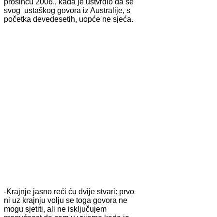
prosincu 2006., kada je ustvrdio da se
svog ustaškog govora iz Australije, s
početka devedesetih, uopće ne sjeća.
-Krajnje jasno reći ću dvije stvari: prvo
ni uz krajnju volju se toga govora ne
mogu sjetiti, ali ne isključujem