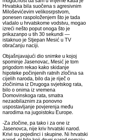
mogućnost da sam u vrijeme kada je
Hrvatska bila suočena s agresivnim
Miloševićevim velikosrpstvom,
ponesen raspoloženjem što je tada
vladalo u hrvatskome vodstvu, mogao
izreći nešto poput onoga što je
prikazanpo u tih 30 sekundi —
istaknuo je Stjepan Mesić u TV
obraćanju naciji.
Objašnjavajući dio snimke u kojoj
spominje Jasenovac, Mesić je tom
prigodom rekao kako skidanje
hipoteke počinjenih ratnih zločina sa
cijelih naroda, bilo da je riječ o
zločinima iz Drugoga svjetskog rata,
bilo o onima iz vremena
Domovinskoga rata, smatra
nezaobilaznim za ponovno
uspostavljanje povjerenja među
narodima na jugoistoku Europe.
-Za zločine, pa tako i za one iz
Jasenovca, nije kriv hrvatski narod.
Krivi su pojedinci i skupine. Ni hrvatski
narod, ni bilo koji drugi narod nemaju