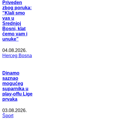
Priveden
zbog poruka:
“Klali smo
vas u
Srednjoj
Bosni, klat
ćemo vam i
unuke”
04.08.2026.
Herceg Bosna
Dinamo
saznao
mogućeg
suparnika u
play-offu Lige
prvaka
03.08.2026.
Šport