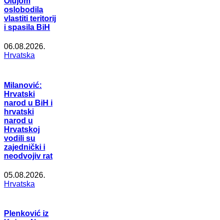
Olujom
oslobodila
vlastiti teritorij
i spasila BiH
06.08.2026.
Hrvatska
Milanović:
Hrvatski
narod u BiH i
hrvatski
narod u
Hrvatskoj
vodili su
zajednički i
neodvojiv rat
05.08.2026.
Hrvatska
Plenković iz