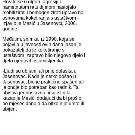
Hrvate se u otporu agresiji i
nametnutom ratu dijelom nastojalo
mobilizirati i homogenizirati upravo na
osnovama koketiranja s ustaštvom -
izjavio je Mesić u Jasenovcu 2006.
godine.
Međutim, snimka iz 1990. koja se
pojavila u javnosti ovih dana jasan je
pokazatelj da je koketiranje s
ustaštvom zapravo bilo njegovo djelo i
djelo njegovih istomišljenika.
-Ljudi su ubijani, ali prije dolaska u
Jasenovac. Kada je netko došao u
Jasenovac, bio je praktično spašen jer
je ondje bio potreban kao radnik. Ta
ubistva jednostavno nisu istinita -
kazao je Mesić, dodajući da bi prošlo
po mjesec dana a da nitko nije umro ili
ubijen.