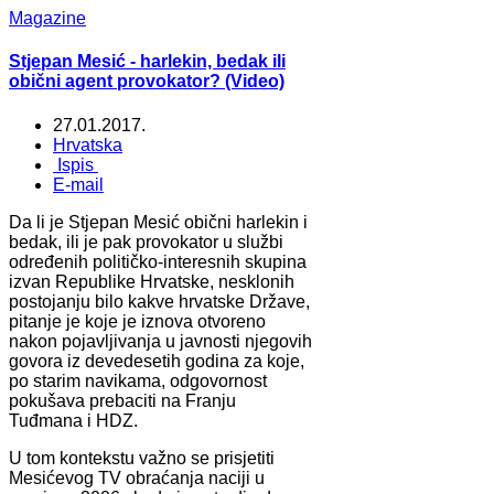
Magazine
Stjepan Mesić - harlekin, bedak ili
obični agent provokator? (Video)
27.01.2017.
Hrvatska
Ispis
E-mail
Da li je Stjepan Mesić obični harlekin i
bedak, ili je pak provokator u službi
određenih političko-interesnih skupina
izvan Republike Hrvatske, nesklonih
postojanju bilo kakve hrvatske Države,
pitanje je koje je iznova otvoreno
nakon pojavljivanja u javnosti njegovih
govora iz devedesetih godina za koje,
po starim navikama, odgovornost
pokušava prebaciti na Franju
Tuđmana i HDZ.
U tom kontekstu važno se prisjetiti
Mesićevog TV obraćanja naciji u