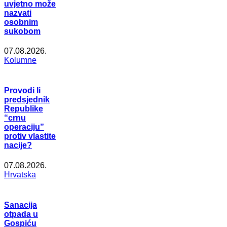
uvjetno može
nazvati
osobnim
sukobom
07.08.2026.
Kolumne
Provodi li
predsjednik
Republike
“crnu
operaciju”
protiv vlastite
nacije?
07.08.2026.
Hrvatska
Sanacija
otpada u
Gospiću