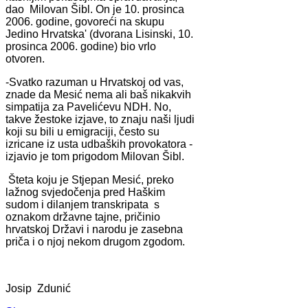
dao Milovan Šibl. On je 10. prosinca
2006. godine, govoreći na skupu
Jedino Hrvatska' (dvorana Lisinski, 10.
prosinca 2006. godine) bio vrlo
otvoren.
-Svatko razuman u Hrvatskoj od vas,
znade da Mesić nema ali baš nikakvih
simpatija za Pavelićevu NDH. No,
takve žestoke izjave, to znaju naši ljudi
koji su bili u emigraciji, često su
izricane iz usta udbaških provokatora -
izjavio je tom prigodom Milovan Šibl.
Šteta koju je Stjepan Mesić, preko
lažnog svjedočenja pred Haškim
sudom i dilanjem transkripata s
oznakom državne tajne, pričinio
hrvatskoj Državi i narodu je zasebna
priča i o njoj nekom drugom zgodom.
Josip Zdunić