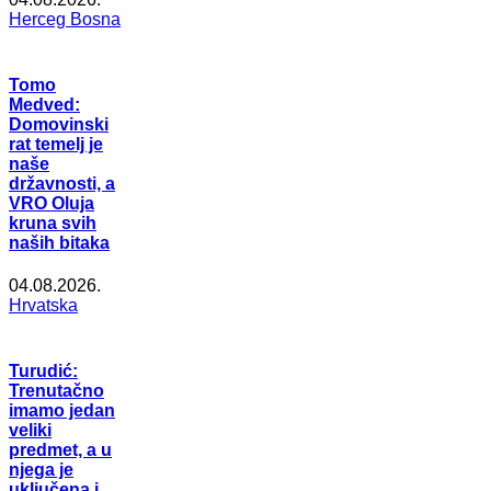
Herceg Bosna
Tomo
Medved:
Domovinski
rat temelj je
naše
državnosti, a
VRO Oluja
kruna svih
naših bitaka
04.08.2026.
Hrvatska
Turudić:
Trenutačno
imamo jedan
veliki
predmet, a u
njega je
uključena i