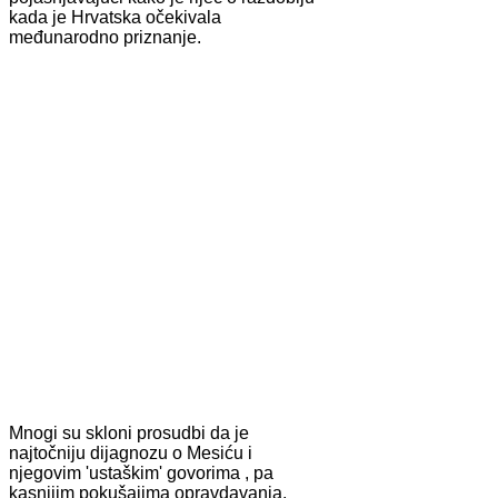
kada je Hrvatska očekivala
međunarodno priznanje.
Mnogi su skloni prosudbi da je
najtočniju dijagnozu o Mesiću i
njegovim 'ustaškim' govorima , pa
kasnijim pokušajima opravdavanja,