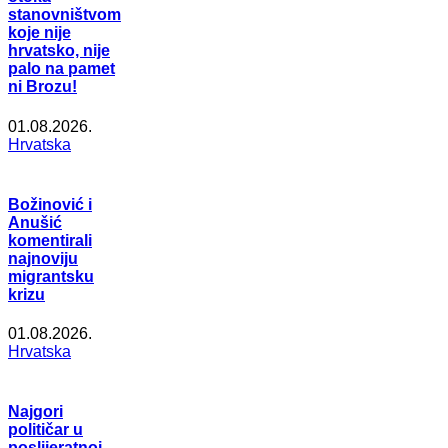
stanovništvom
koje nije
hrvatsko, nije
palo na pamet
ni Brozu!
01.08.2026.
Hrvatska
Božinović i
Anušić
komentirali
najnoviju
migrantsku
krizu
01.08.2026.
Hrvatska
Najgori
političar u
poslijeratnoj