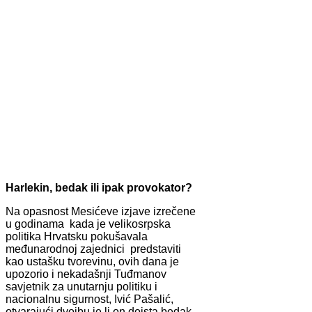
Harlekin, bedak ili ipak provokator?
Na opasnost Mesićeve izjave izrečene
u godinama kada je velikosrpska
politika Hrvatsku pokušavala
međunarodnoj zajednici predstaviti
kao ustašku tvorevinu, ovih dana je
upozorio i nekadašnji Tuđmanov
savjetnik za unutarnju politiku i
nacionalnu sigurnost, Ivić Pašalić,
otvarajući dvojbu je li on doista bedak