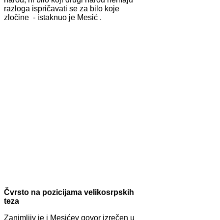
razloga ispričavati se za bilo koje
zločine ­ - istaknuo je Mesić .
Čvrsto na pozicijama velikosrpskih
teza
Zanimljiv je i Mesićev govor izrečen u