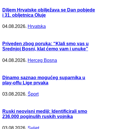
Diljem Hrvatske obilježava se Dan pobjede
i 31. obljetnica Oluje
04.08.2026.
Hrvatska
Priveden zbog poruka: “Klali smo vas u
Srednjoj Bosni, klat ćemo vam i unuke”
04.08.2026.
Herceg Bosna
Dinamo saznao mogućeg suparnika u
play-offu Lige prvaka
03.08.2026.
Šport
Ruski neovisni mediji: Identificirali smo
236.000 poginulih ruskih vojnika
03.08.2026.
Svijet