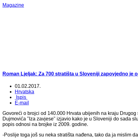
Magazine
Roman Ljeljak: Za 700 stratišta u Sloveniji zapovjedno je 
01.02.2017.
Hrvatska
Ispis
E-mail
Govoreći o brojci od 140.000 Hrvata ubijenih na kraju Drugog 
Dujmovića "Iza zavjese" izjavio kako je u Sloveniji do sada služ
popis odnosi na brojke iz 2009. godine.
-Poslije toga još su neka stratišta nađena, tako da ja mislim d