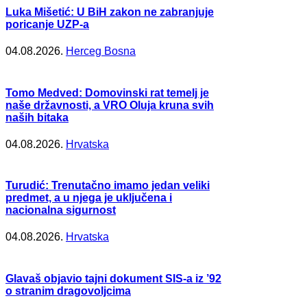
Luka Mišetić: U BiH zakon ne zabranjuje
poricanje UZP-a
04.08.2026.
Herceg Bosna
Tomo Medved: Domovinski rat temelj je
naše državnosti, a VRO Oluja kruna svih
naših bitaka
04.08.2026.
Hrvatska
Turudić: Trenutačno imamo jedan veliki
predmet, a u njega je uključena i
nacionalna sigurnost
04.08.2026.
Hrvatska
Glavaš objavio tajni dokument SIS-a iz ’92
o stranim dragovoljcima