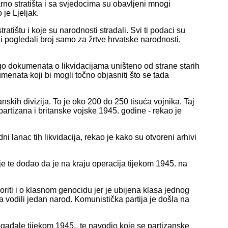
varno stratišta i sa svjedocima su obavljeni mnogi
 je Ljeljak.
tratištu i koje su narodnosti stradali. Svi ti podaci su
 i pogledali broj samo za žrtve hrvatske narodnosti,
ogo dokumenata o likvidacijama uništeno od strane starih
menata koji bi mogli točno objasniti što se tada
ih divizija. To je oko 200 do 250 tisuća vojnika. Taj
partizana i britanske vojske 1945. godine - rekao je
i lanac tih likvidacija, rekao je kako su otvoreni arhivi
e te dodao da je na kraju operacija tijekom 1945. na
riti i o klasnom genocidu jer je ubijena klasa jednog
ada vodili jedan narod. Komunistička partija je došla na
događale tijekom 1945., te navodio koje se partizanske