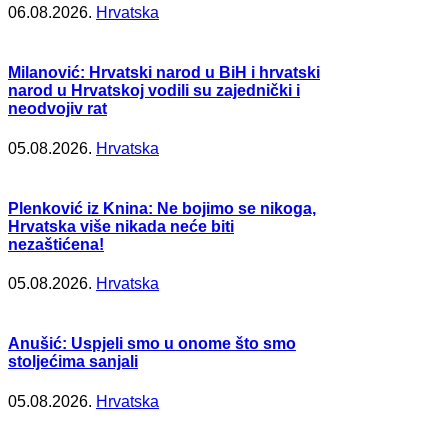
06.08.2026.
Hrvatska
Milanović: Hrvatski narod u BiH i hrvatski
narod u Hrvatskoj vodili su zajednički i
neodvojiv rat
05.08.2026.
Hrvatska
Plenković iz Knina: Ne bojimo se nikoga,
Hrvatska više nikada neće biti
nezaštićena!
05.08.2026.
Hrvatska
Anušić: Uspjeli smo u onome što smo
stoljećima sanjali
05.08.2026.
Hrvatska