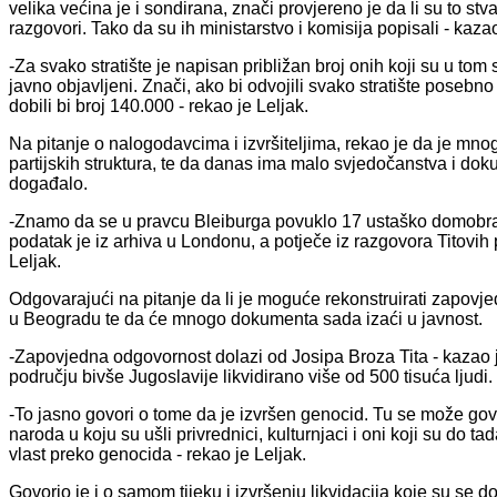
velika većina je i sondirana, znači provjereno je da li su to st
razgovori. Tako da su ih ministarstvo i komisija popisali - kazao
-Za svako stratište je napisan približan broj onih koji su u tom s
javno objavljeni. Znači, ako bi odvojili svako stratište posebno
dobili bi broj 140.000 - rekao je Leljak.
Na pitanje o nalogodavcima i izvršiteljima, rekao je da je mn
partijskih struktura, te da danas ima malo svjedočanstva i doku
događalo.
-Znamo da se u pravcu Bleiburga povuklo 17 ustaško domobransk
podatak je iz arhiva u Londonu, a potječe iz razgovora Titovih 
Leljak.
Odgovarajući na pitanje da li je moguće rekonstruirati zapovjedn
u Beogradu te da će mnogo dokumenta sada izaći u javnost.
-Zapovjedna odgovornost dolazi od Josipa Broza Tita - kazao j
području bivše Jugoslavije likvidirano više od 500 tisuća ljudi.
-To jasno govori o tome da je izvršen genocid. Tu se može govo
naroda u koju su ušli privrednici, kulturnjaci i oni koji su do t
vlast preko genocida - rekao je Leljak.
Govorio je i o samom tijeku i izvršenju likvidacija koje su se 