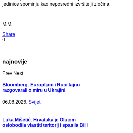
jedinice spominju kao neposredni izvršitelji zločina.
M.M.
Share
0
najnovije
Prev
Next
Bloomberg: Europljani i Rusi tajno
razgovarali o miru u Ukrajini
06.08.2026.
Svijet
Luka Mišetić: Hrvatska je Olujom
oslobodila vlastiti teritorij i spasila BiH