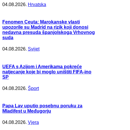
04.08.2026.
Hrvatska
Fenomen Ceuta: Marokanske vlasti
upozorile su Madrid na rizik koji donosi
nedavna presuda španjolskoga Vrhovnog
suda
04.08.2026.
Svijet
UEFA s Azijom i Amerikama pokreće
natjecanje koje bi moglo uništiti FIFA-ino
SP
04.08.2026.
Šport
Papa Lav uputio posebnu poruku za
Mladifest u Međugorju
04.08.2026.
Vjera