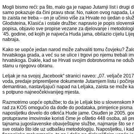
Mogli bismo reći: pa što, malo ga je napao Jutarnji list i drugi
samo pokazuje da čini pravu stvar. No, nakon ovog napada, Lel
to zaista ne treba – on je učinio više za Hrvate no ijedan o sl
Glodsteina, Klasića i ostale družbe: napravio je popis slovensk
popisa, objavio sve propise vezane za djelovanje i metodolog
'45. godine, od kojih je najveća Huda jama, obilazio cijelu Lij
nabraja.
Kako se uopće jedan narod može zahvaliti tomu čovjeku? Žalo
hrvatskoga grada, a već su se ulice i trgovi po njemu trebali ime
hrvatskoga. Dakle, kad se Hrvati svojim dobrotvorima ne oduže
stanu u njegovu obranu.
Leljak je na svojoj „facebook“ stranici naveo: „07. veljače 201
voda, predaje pripremljene dokumente Jutarnjem listu i počin
demantirao, nastavljajući napad na Leljaka, zaista se može kaza
s potpuno najneočekivanijeg mjesta.
Razmotrimo uopće optužbe; to da je Leljak bio u slovenskom K
rad za KOS omogućio da dođe do podataka, primjerice pisma 
naposljetku dovelo do otkrića Hude jame. Osuđen je 2005. god
protupravne imovinske koristi čime je oštetio 448 osoba, ali 
tajnama jugoslavenske obavještajne službe, najmanje što se m
sve ostalo što ide uz udbašku metodologiju. Naposljetku, i kad b