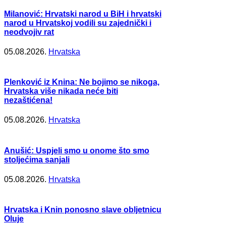
Milanović: Hrvatski narod u BiH i hrvatski
narod u Hrvatskoj vodili su zajednički i
neodvojiv rat
05.08.2026.
Hrvatska
Plenković iz Knina: Ne bojimo se nikoga,
Hrvatska više nikada neće biti
nezaštićena!
05.08.2026.
Hrvatska
Anušić: Uspjeli smo u onome što smo
stoljećima sanjali
05.08.2026.
Hrvatska
Hrvatska i Knin ponosno slave obljetnicu
Oluje