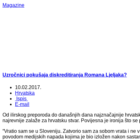
Magazine
Uzročnici pokušaja diskreditiranja Romana Ljeljaka?
10.02.2017.
Hrvatska
Ispis
E-mail
Od ilirskog preporoda do današnjih dana najznačajnije hrvatske 
najrevnije zalaže za hrvatsku stvar. Povijesna je ironija što s
“Vratio sam se u Sloveniju. Zatvorio sam za sobom vrata i ne v
povodom medijskih napada kojima je bio izložen nakon sasta