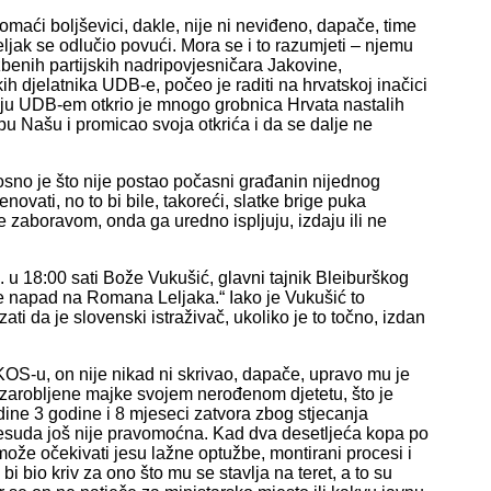
 domaći boljševici, dakle, nije ni neviđeno, dapače, time
jak se odlučio povući. Mora se i to razumjeti – njemu
užbenih partijskih nadripovjesničara Jakovine,
ih djelatnika UDB-e, počeo je raditi na hrvatskoj inačici
iju UDB-em otkrio je mnogo grobnica Hrvata nastalih
epu Našu i promicao svoja otkrića i da se dalje ne
sno je što nije postao počasni građanin nijednog
novati, no to bi bile, takoreći, slatke brige puka
 zaboravom, onda ga uredno ispljuju, izdaju ili ne
7. u 18:00 sati Bože Vukušić, glavni tajnik Bleiburškog
je napad na Romana Leljaka.“ Iako je Vukušić to
ti da je slovenski istraživač, ukoliko je to točno, izdan
OS-u, on nije nikad ni skrivao, dapače, upravo mu je
zarobljene majke svojem nerođenom djetetu, što je
ine 3 godine i 8 mjeseci zatvora zbog stjecanja
presuda još nije pravomoćna. Kad dva desetljeća kopa po
ože očekivati jesu lažne optužbe, montirani procesi i
i bio kriv za ono što mu se stavlja na teret, a to su