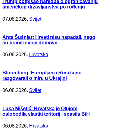
Trump potpisao naredbe o ograničavanju
američkog državljanstva po rođenju
07.08.2026.
Svijet
Ante Šušnjar: Hrvati nisu napadali, nego
su branili svoje domove
06.08.2026.
Hrvatska
Bloomberg: Europljani i Rusi tajno
razgovarali o miru u Ukrajini
06.08.2026.
Svijet
Luka Mišetić: Hrvatska je Olujom
oslobodila vlastiti teritorij i spasila BiH
06.08.2026.
Hrvatska