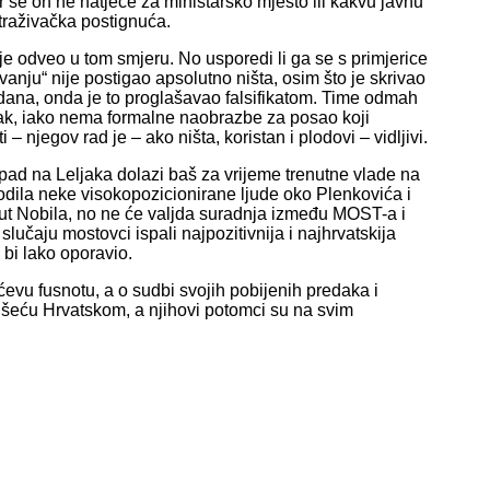
jer se on ne natječe za ministarsko mjesto ili kakvu javnu
straživačka postignuća.
 je odveo u tom smjeru. No usporedi li ga se s primjerice
ju“ nije postigao apsolutno ništa, osim što je skrivao
o dana, onda je to proglašavao falsifikatom. Time odmah
ljak, iako nema formalne naobrazbe za posao koji
 njegov rad je – ako ništa, koristan i plodovi – vidljivi.
apad na Leljaka dolazi baš za vrijeme trenutne vlade na
odila neke visokopozicionirane ljude oko Plenkovića i
oput Nobila, no ne će valjda suradnja između MOST-a i
učaju mostovci ispali najpozitivnija i najhrvatskija
 bi lako oporavio.
ćevu fusnotu, a o sudbi svojih pobijenih predaka i
o šeću Hrvatskom, a njihovi potomci su na svim