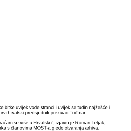
bitke uvijek vode stranci i uvijek se tuđin najžešće i
e prvi hrvatski predsjednik prezivao Tuđman.
raćam se više u Hrvatsku“, izjavio je Roman Leljak,
nka s članovima MOST-a glede otvaranja arhiva.