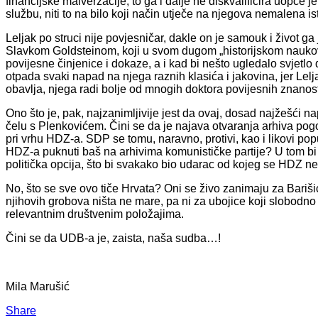
financijske malverzacije, to ga i dalje ne diskvalificira uopće 
službu, niti to na bilo koji način utječe na njegova nemalena i
Leljak po struci nije povjesničar, dakle on je samouk i život ga
Slavkom Goldsteinom, koji u svom dugom „historijskom naukovan
povijesne činjenice i dokaze, a i kad bi nešto ugledalo svjetl
otpada svaki napad na njega raznih klasića i jakovina, jer Le
obavlja, njega radi bolje od mnogih doktora povijesnih znanosti –
Ono što je, pak, najzanimljivije jest da ovaj, dosad najžešći n
čelu s Plenkovićem. Čini se da je najava otvaranja arhiva pog
pri vrhu HDZ-a. SDP se tomu, naravno, protivi, kao i likovi p
HDZ-a puknuti baš na arhivima komunističke partije? U tom bi sl
politička opcija, što bi svakako bio udarac od kojeg se HDZ ne
No, što se sve ovo tiče Hrvata? Oni se živo zanimaju za Bariši
njihovih grobova ništa ne mare, pa ni za ubojice koji slobodn
relevantnim društvenim položajima.
Čini se da UDB-a je, zaista, naša sudba…!
Mila Marušić
Share