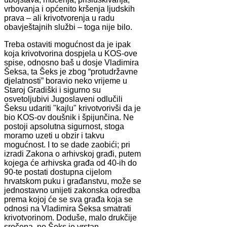
vrbovanja i općenito kršenja ljudskih
prava – ali krivotvorenja u radu
obavještajnih službi – toga nije bilo.
Treba ostaviti mogućnost da je ipak
koja krivotvorina dospjela u KOS-ove
spise, odnosno baš u dosje Vladimira
Šeksa, ta Šeks je zbog “protudržavne
djelatnosti” boravio neko vrijeme u
Staroj Gradiški i sigurno su
osvetoljubivi Jugoslaveni odlučili
Šeksu udariti "kajlu" krivotvorivši da je
bio KOS-ov doušnik i špijunčina. Ne
postoji apsolutna sigurnost, stoga
moramo uzeti u obzir i takvu
mogućnost. I to se dade zaobići; pri
izradi Zakona o arhivskoj građi, putem
kojega će arhivska građa od 40-ih do
90-te postati dostupna cijelom
hrvatskom puku i građanstvu, može se
jednostavno unijeti zakonska odredba
prema kojoj će se sva građa koja se
odnosi na Vladimira Šeksa smatrati
krivotvorinom. Doduše, malo drukčije
sročena, no Šeks je vrstan