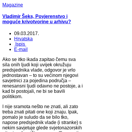
Magazine
Vladimir Šeks, Povjerenstvo i
moguće krivotvorine u arhivu?
09.03.2017.
Hrvatska
Ispis
E-mail
Ako se itko ikada zapitao čemu sva
sila onih ljudi koji uvijek okružuju
predsjednika vlade, odgovor je vrlo
jednostavan – to su većinom njegovi
savjetnici za pojedina područja –
renesansni ljudi odavno ne postoje, a i
kad bi postojali, ne bi se bavili
politikom.
I nije sramota nešto ne znati, ali zato
treba znati pitati one koji znaju. Ipak,
pomalo je suludo da se bilo tko,
napose predsjednik vlade (i stranke) s
nekim savjetuje glede svjetonazorskih