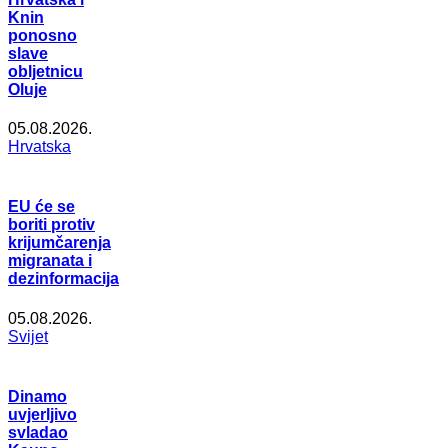
Knin
ponosno
slave
obljetnicu
Oluje
05.08.2026.
Hrvatska
EU će se
boriti protiv
krijumčarenja
migranata i
dezinformacija
05.08.2026.
Svijet
Dinamo
uvjerljivo
svladao