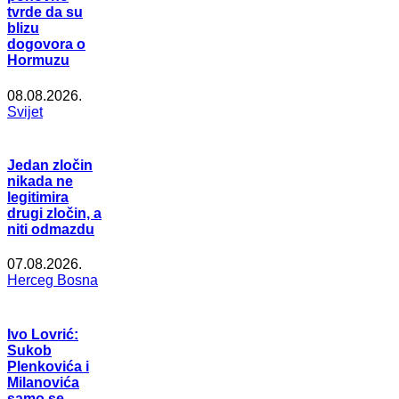
tvrde da su
blizu
dogovora o
Hormuzu
08.08.2026.
Svijet
Jedan zločin
nikada ne
legitimira
drugi zločin, a
niti odmazdu
07.08.2026.
Herceg Bosna
Ivo Lovrić:
Sukob
Plenkovića i
Milanovića
samo se