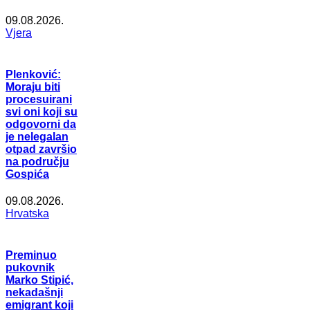
09.08.2026.
Vjera
Plenković:
Moraju biti
procesuirani
svi oni koji su
odgovorni da
je nelegalan
otpad završio
na području
Gospića
09.08.2026.
Hrvatska
Preminuo
pukovnik
Marko Stipić,
nekadašnji
emigrant koji