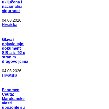
uključena i
nacionalna
sigurnost
04.08.2026.
Hrvatska
Glavaš
objavio tajni
dokument
SIS-a iz ’92 o
stranim
dragovoljcima
04.08.2026.
Hrvatska
Fenomen
Ceuta:
Marokanske
vlasti
upozorile su