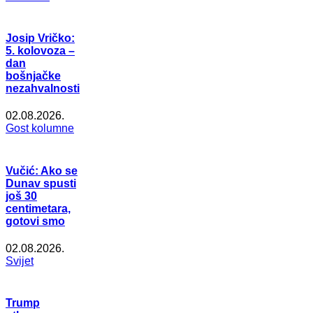
Josip Vričko:
5. kolovoza –
dan
bošnjačke
nezahvalnosti
02.08.2026.
Gost kolumne
Vučić: Ako se
Dunav spusti
još 30
centimetara,
gotovi smo
02.08.2026.
Svijet
Trump