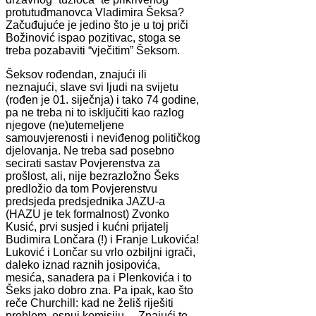
protutuđmanovca Vladimira Šeksa?
Začuđujuće je jedino što je u toj priči
Božinović ispao pozitivac, stoga se
treba pozabaviti “vječitim” Šeksom.
Šeksov rođendan, znajući ili
neznajući, slave svi ljudi na svijetu
(rođen je 01. siječnja) i tako 74 godine,
pa ne treba ni to isključiti kao razlog
njegove (ne)utemeljene
samouvjerenosti i neviđenog političkog
djelovanja. Ne treba sad posebno
secirati sastav Povjerenstva za
prošlost, ali, nije bezrazložno Šeks
predložio da tom Povjerenstvu
predsjeda predsjednika JAZU-a
(HAZU je tek formalnost) Zvonko
Kusić, prvi susjed i kućni prijatelj
Budimira Lončara (!) i Franje Lukovića!
Luković i Lončar su vrlo ozbiljni igrači,
daleko iznad raznih josipovića,
mesića, sanadera pa i Plenkovića i to
Šeks jako dobro zna. Pa ipak, kao što
reče Churchill: kad ne želiš riješiti
problem, osnuj komisiju… Znajući to,