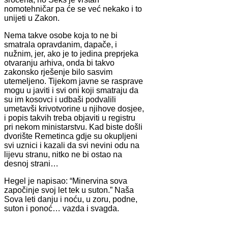
nomotehničar pa će se već nekako i to
unijeti u Zakon.
Nema takve osobe koja to ne bi
smatrala opravdanim, dapače, i
nužnim, jer, ako je to jedina preprjeka
otvaranju arhiva, onda bi takvo
zakonsko rješenje bilo sasvim
utemeljeno. Tijekom javne se rasprave
mogu u javiti i svi oni koji smatraju da
su im kosovci i udbaši podvalili
umetavši krivotvorine u njihove dosjee,
i popis takvih treba objaviti u registru
pri nekom ministarstvu. Kad biste došli
dvorište Remetinca gdje su okupljeni
svi uznici i kazali da svi nevini odu na
lijevu stranu, nitko ne bi ostao na
desnoj strani…
Hegel je napisao: “Minervina sova
započinje svoj let tek u suton.” Naša
Sova leti danju i noću, u zoru, podne,
suton i ponoć… vazda i svagda.