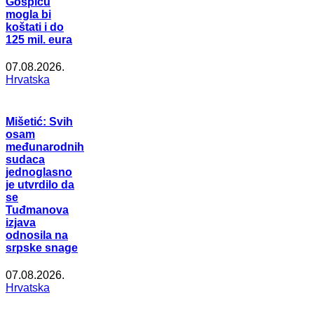
Gospiću
mogla bi
koštati i do
125 mil. eura
07.08.2026.
Hrvatska
Mišetić: Svih
osam
međunarodnih
sudaca
jednoglasno
je utvrdilo da
se
Tuđmanova
izjava
odnosila na
srpske snage
07.08.2026.
Hrvatska