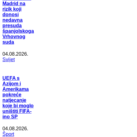
Madrid na
rizik koji
donosi
nedavna
presuda
španjolskoga
Vrhovnog
suda
04.08.2026.
Svijet
UEFA s
Azijom i
Amerikama
pokreće
natjecanje
koje bi moglo
uništiti FIFA-
ino SP
04.08.2026.
Šport