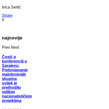
Ivica Sertić
Share
0
najnovije
Prev
Next
Ćosić o
konferenciji u
Sarajevu:
Prebrojavanje
malobrojnijih
skupina
uvijek je
prethodilo
velikim
nacionalističkim
projektima