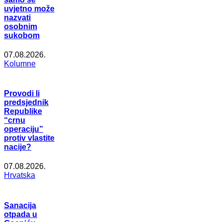
uvjetno može
nazvati
osobnim
sukobom
07.08.2026.
Kolumne
Provodi li
predsjednik
Republike
“crnu
operaciju”
protiv vlastite
nacije?
07.08.2026.
Hrvatska
Sanacija
otpada u