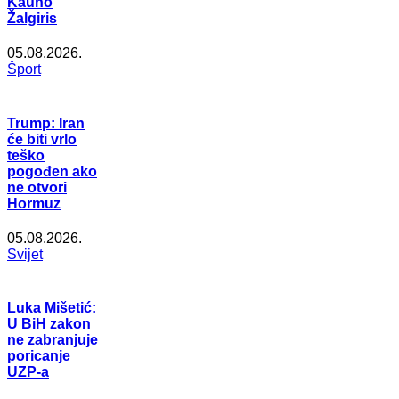
Kauno
Žalgiris
05.08.2026.
Šport
Trump: Iran
će biti vrlo
teško
pogođen ako
ne otvori
Hormuz
05.08.2026.
Svijet
Luka Mišetić:
U BiH zakon
ne zabranjuje
poricanje
UZP-a