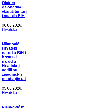
Olujom
oslobodila
vlastiti teritorij
i spasila BiH
06.08.2026.
Hrvatska
Milanović:
Hrvatski
narod u BiH i
hrvatski
narod u
Hrvatskoj
vodili su
zajednički i
neodvojiv rat
05.08.2026.
Hrvatska
Plenković iz