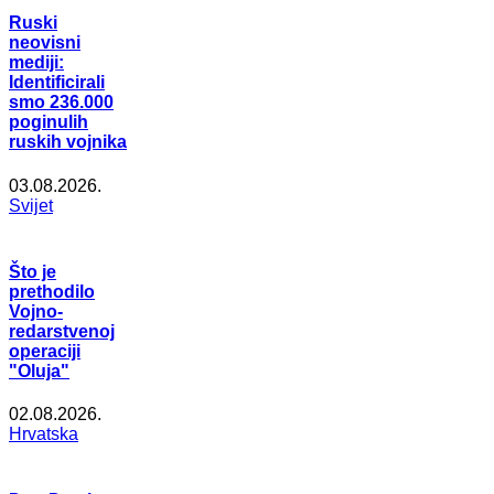
Ruski
neovisni
mediji:
Identificirali
smo 236.000
poginulih
ruskih vojnika
03.08.2026.
Svijet
Što je
prethodilo
Vojno-
redarstvenoj
operaciji
"Oluja"
02.08.2026.
Hrvatska