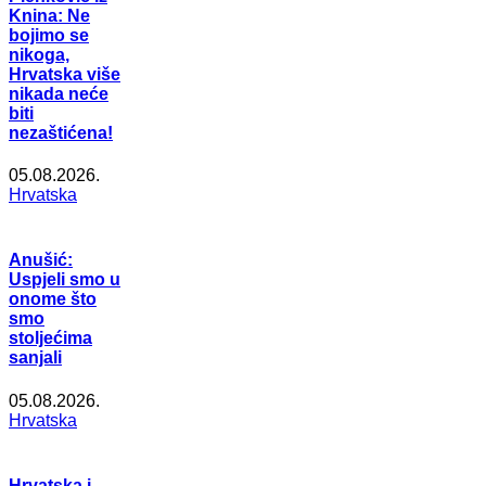
Knina: Ne
bojimo se
nikoga,
Hrvatska više
nikada neće
biti
nezaštićena!
05.08.2026.
Hrvatska
Anušić:
Uspjeli smo u
onome što
smo
stoljećima
sanjali
05.08.2026.
Hrvatska
Hrvatska i