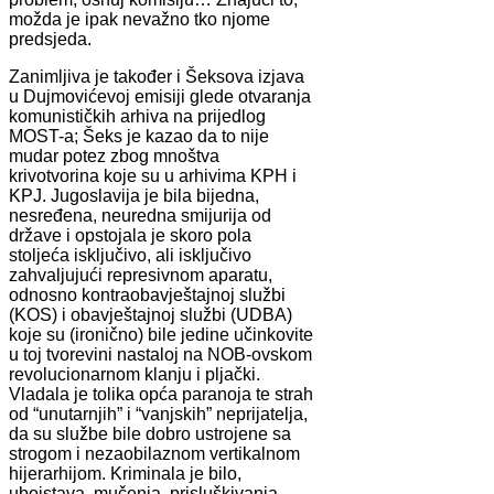
možda je ipak nevažno tko njome
predsjeda.
Zanimljiva je također i Šeksova izjava
u Dujmovićevoj emisiji glede otvaranja
komunističkih arhiva na prijedlog
MOST-a; Šeks je kazao da to nije
mudar potez zbog mnoštva
krivotvorina koje su u arhivima KPH i
KPJ. Jugoslavija je bila bijedna,
nesređena, neuredna smijurija od
države i opstojala je skoro pola
stoljeća isključivo, ali isključivo
zahvaljujući represivnom aparatu,
odnosno kontraobavještajnoj službi
(KOS) i obavještajnoj službi (UDBA)
koje su (ironično) bile jedine učinkovite
u toj tvorevini nastaloj na NOB-ovskom
revolucionarnom klanju i pljački.
Vladala je tolika opća paranoja te strah
od “unutarnjih” i “vanjskih” neprijatelja,
da su službe bile dobro ustrojene sa
strogom i nezaobilaznom vertikalnom
hijerarhijom. Kriminala je bilo,
ubojstava, mučenja, prisluškivanja,