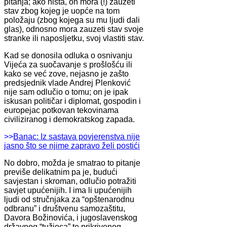
pitanja; ako ništa, on mora (!) zauzeti
stav zbog kojeg je uopće na tom
položaju (zbog kojega su mu ljudi dali
glas), odnosno mora zauzeti stav svoje
stranke ili naposljetku, svoj vlastiti stav.
Kad se donosila odluka o osnivanju
Vijeća za suočavanje s prošlošću ili
kako se već zove, nejasno je zašto
predsjednik vlade Andrej Plenković
nije sam odlučio o tomu; on je ipak
iskusan političar i diplomat, gospodin i
europejac potkovan tekovinama
civiliziranog i demokratskog zapada.
>>
Banac: Iz sastava povjerenstva nije
jasno što se njime zapravo želi postići
No dobro, možda je smatrao to pitanje
previše delikatnim pa je, budući
savjestan i skroman, odlučio potražiti
savjet upućenijih. I ima li upućenijih
ljudi od stručnjaka za “opštenarodnu
odbranu” i društvenu samozaštitu,
Davora Božinovića, i jugoslavenskog
državnog “tužioca” te prikrivenog