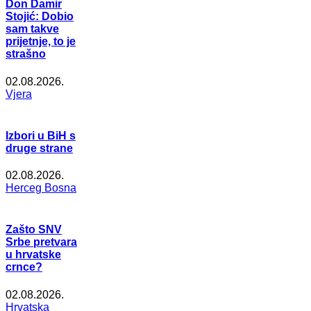
Don Damir
Stojić: Dobio
sam takve
prijetnje, to je
strašno
02.08.2026.
Vjera
Izbori u BiH s
druge strane
02.08.2026.
Herceg Bosna
Zašto SNV
Srbe pretvara
u hrvatske
crnce?
02.08.2026.
Hrvatska