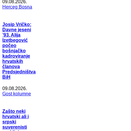
09.08.2026.
Herceg Bosna
Josip Vričko:
Davne jeseni
’93. Alija
Izetbegović
počeo
bošnjačko
kadroviranje
hrvatskih
članova
Predsjedništva
BiH
09.08.2026.
Gost kolumne
Zašto neki
hrvatski ali i
srpski
suverenisti