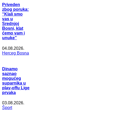
Priveden
zbog poruka:
“Klali smo
vas u
Srednjoj
Bosni, klat
ćemo vam i
unuke”
04.08.2026.
Herceg Bosna
Dinamo
saznao
mogućeg
suparnika u
play-offu Lige
prvaka
03.08.2026.
Šport