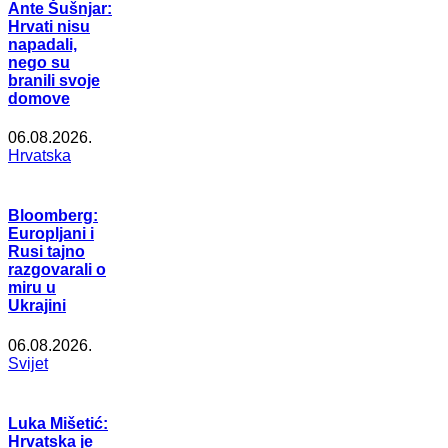
Ante Šušnjar:
Hrvati nisu
napadali,
nego su
branili svoje
domove
06.08.2026.
Hrvatska
Bloomberg:
Europljani i
Rusi tajno
razgovarali o
miru u
Ukrajini
06.08.2026.
Svijet
Luka Mišetić:
Hrvatska je