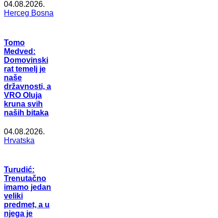
04.08.2026.
Herceg Bosna
Tomo
Medved:
Domovinski
rat temelj je
naše
državnosti, a
VRO Oluja
kruna svih
naših bitaka
04.08.2026.
Hrvatska
Turudić:
Trenutačno
imamo jedan
veliki
predmet, a u
njega je