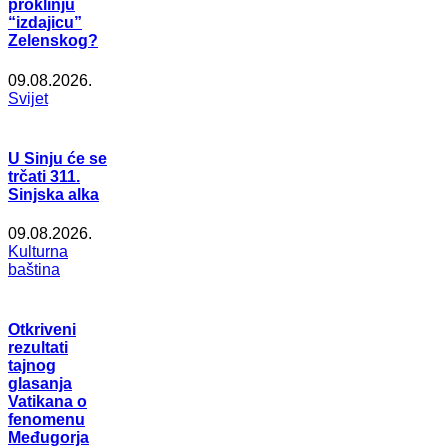
proklinju
“izdajicu”
Zelenskog?
09.08.2026.
Svijet
U Sinju će se
trčati 311.
Sinjska alka
09.08.2026.
Kulturna
baština
Otkriveni
rezultati
tajnog
glasanja
Vatikana o
fenomenu
Međugorja