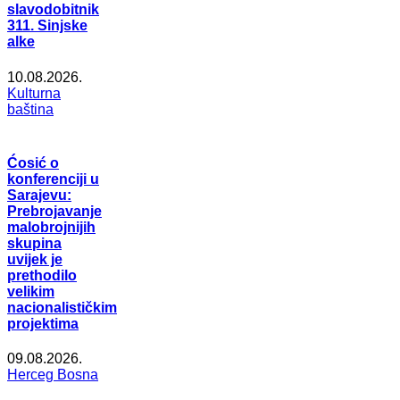
slavodobitnik
311. Sinjske
alke
10.08.2026.
Kulturna
baština
Ćosić o
konferenciji u
Sarajevu:
Prebrojavanje
malobrojnijih
skupina
uvijek je
prethodilo
velikim
nacionalističkim
projektima
09.08.2026.
Herceg Bosna