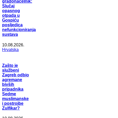
gradonačelnik:
Slučaj
opasnog
otpada u
Gospiću
posljedica
nefunkcioniranja
sustava
10.08.2026.
Hrvatska
Zašto je
službeni
Zagreb odbio
agremane
bivših
pripadnika
Sedme
muslimanske
i postrojbe
Zulfikar?