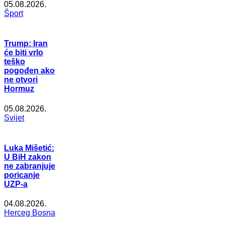
05.08.2026.
Šport
Trump: Iran
će biti vrlo
teško
pogođen ako
ne otvori
Hormuz
05.08.2026.
Svijet
Luka Mišetić:
U BiH zakon
ne zabranjuje
poricanje
UZP-a
04.08.2026.
Herceg Bosna