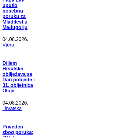
uputio
posebnu
poruku za
Mladifest u
Međugorju
04.08.2026.
Vjera
Diljem
Hrvatske
obilježava se
Dan pobjede i
31. obljetnica
Oluje
04.08.2026.
Hrvatska
Priveden
zbog poruka: