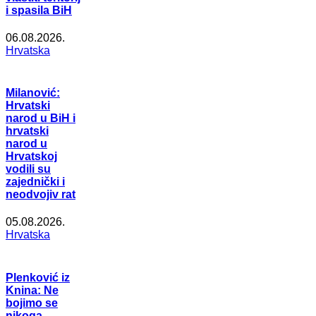
i spasila BiH
06.08.2026.
Hrvatska
Milanović:
Hrvatski
narod u BiH i
hrvatski
narod u
Hrvatskoj
vodili su
zajednički i
neodvojiv rat
05.08.2026.
Hrvatska
Plenković iz
Knina: Ne
bojimo se
nikoga,