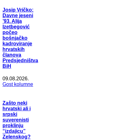
Josip Vričko:
Davne jeseni
’93. Alija
Izetbegović
počeo
bošnjačko
kadroviranje
hrvatskih
članova
Predsjedništva
BiH
09.08.2026.
Gost kolumne
Zašto neki
hrvatski ali i
srpski
suverenisti
proklinju
“izdajicu”
Zelenskog?