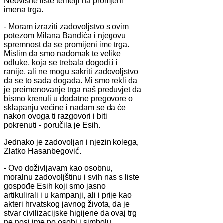
Neovisne liste temelji na promjeni
imena trga.
- Moram izraziti zadovoljstvo s ovim
potezom Milana Bandića i njegovu
spremnost da se promijeni ime trga.
Mislim da smo nadomak te velike
odluke, koja se trebala dogoditi i
ranije, ali ne mogu sakriti zadovoljstvo
da se to sada događa. Mi smo rekli da
je preimenovanje trga naš preduvjet da
bismo krenuli u dodatne pregovore o
sklapanju većine i nadam se da će
nakon ovoga ti razgovori i biti
pokrenuti - poručila je Esih.
Jednako je zadovoljan i njezin kolega,
Zlatko Hasanbegović.
- Ovo doživljavam kao osobnu,
moralnu zadovoljštinu i svih nas s liste
gospođe Esih koji smo jasno
artikulirali i u kampanji, ali i prije kao
akteri hrvatskog javnog života, da je
stvar civilizacijske higijene da ovaj trg
ne nosi ime po osobi i simbolu