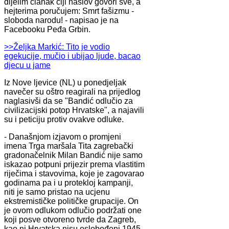
dijelim članak čiji naslov govori sve, a
hejterima poručujem: Smrt fašizmu -
sloboda narodu! - napisao je na
Facebooku Peđa Grbin.
>>Željka Markić: Tito je vodio
egekucije, mučio i ubijao ljude, bacao
djecu u jame
Iz Nove ljevice (NL) u ponedjeljak
navečer su oštro reagirali na prijedlog
naglasivši da se "Bandić odlučio za
civilizacijski potop Hrvatske", a najavili
su i peticiju protiv ovakve odluke.
- Današnjom izjavom o promjeni
imena Trga maršala Tita zagrebački
gradonačelnik Milan Bandić nije samo
iskazao potpuni prijezir prema vlastitim
riječima i stavovima, koje je zagovarao
godinama pa i u protekloj kampanji,
niti je samo pristao na ucjenu
ekstremističke političke grupacije. On
je ovom odlukom odlučio podržati one
koji posve otvoreno tvrde da Zagreb,
kao ni Hrvatska nisu oslobođeni 1945.