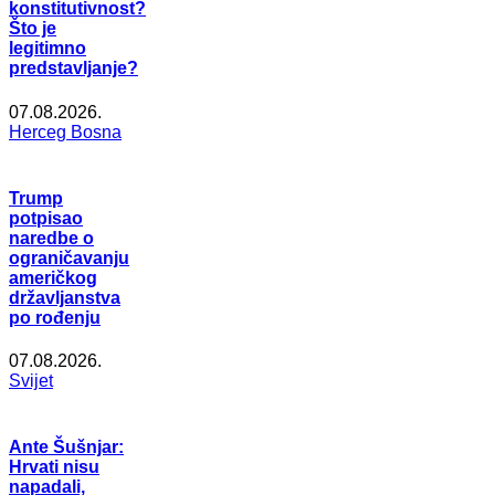
konstitutivnost?
Što je
legitimno
predstavljanje?
07.08.2026.
Herceg Bosna
Trump
potpisao
naredbe o
ograničavanju
američkog
državljanstva
po rođenju
07.08.2026.
Svijet
Ante Šušnjar:
Hrvati nisu
napadali,