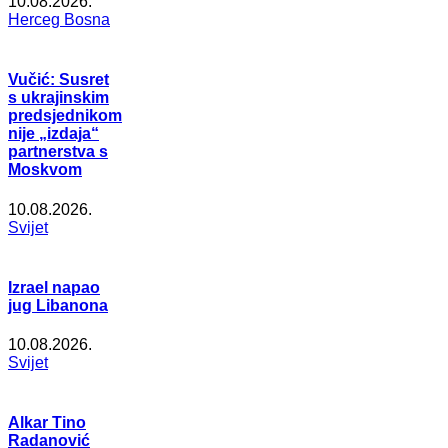
10.08.2026.
Herceg Bosna
Vučić: Susret
s ukrajinskim
predsjednikom
nije „izdaja“
partnerstva s
Moskvom
10.08.2026.
Svijet
Izrael napao
jug Libanona
10.08.2026.
Svijet
Alkar Tino
Radanović