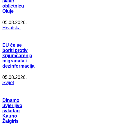
slave
obljetnicu
Oluje
05.08.2026.
Hrvatska
EU će se
boriti protiv
krijumčarenja
migranata i
dezinformacija
05.08.2026.
Svijet
Dinamo
uvjerljivo
svladao
Kauno
Žalgiris