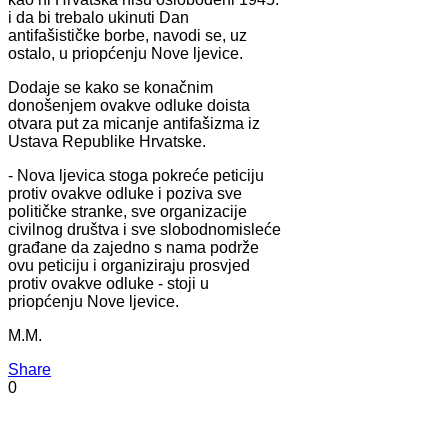
i da bi trebalo ukinuti Dan
antifašističke borbe, navodi se, uz
ostalo, u priopćenju Nove ljevice.
Dodaje se kako se konačnim
donošenjem ovakve odluke doista
otvara put za micanje antifašizma iz
Ustava Republike Hrvatske.
- Nova ljevica stoga pokreće peticiju
protiv ovakve odluke i poziva sve
političke stranke, sve organizacije
civilnog društva i sve slobodnomisleće
građane da zajedno s nama podrže
ovu peticiju i organiziraju prosvjed
protiv ovakve odluke - stoji u
priopćenju Nove ljevice.
M.M.
Share
0