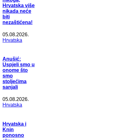
Hrvatska više
nikada neće
biti
nezaštićena!
05.08.2026.
Hrvatska
Anušić:
Uspjeli smo u
onome što
smo
stoljećima
sanjali
05.08.2026.
Hrvatska
Hrvatska i
Knin
ponosno