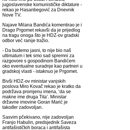
jugoslavenske komunističke diktature -
rekao je Hasanbegović za Dnevnik
Nove TV.
Najave Milana Bandića komentirao je i
Drago Prgomet rekavši da je prijedlog
na tragu onoga što je HDZ-ov gradski
odbor već ranije tražio.
- Da budemo jasni, to nije bio naš
ultimatum i tek smo sad spremni za
razgovore s gospodinom Bandićem
oko eventualne suradnje kao partneri u
gradskoj vlasti - istaknuo je Prgomet.
Bivši HDZ-ov ministar vanjskih
poslova Miro Kovač rekao je kratko da
podržava promjenu imena, ‘da se
makne ime druga Tita’. Ministar
državne imovine Goran Marić je
također zadovoljan.
Sasvim pčekivano, nije zadovoljan
Franjo Habulin, predsjednik Saveza
antifašističkih boraca i antifašista