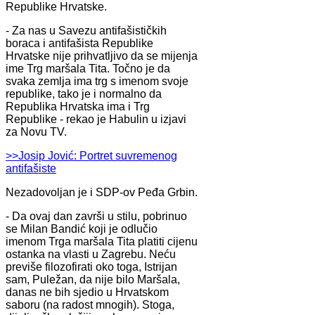
Republike Hrvatske.
- Za nas u Savezu antifašističkih
boraca i antifašista Republike
Hrvatske nije prihvatljivo da se mijenja
ime Trg maršala Tita. Točno je da
svaka zemlja ima trg s imenom svoje
republike, tako je i normalno da
Republika Hrvatska ima i Trg
Republike - rekao je Habulin u izjavi
za Novu TV.
>>Josip Jović: Portret suvremenog
antifašiste
Nezadovoljan je i SDP-ov Peđa Grbin.
- Da ovaj dan završi u stilu, pobrinuo
se Milan Bandić koji je odlučio
imenom Trga maršala Tita platiti cijenu
ostanka na vlasti u Zagrebu. Neću
previše filozofirati oko toga, Istrijan
sam, Puležan, da nije bilo Maršala,
danas ne bih sjedio u Hrvatskom
saboru (na radost mnogih). Stoga,