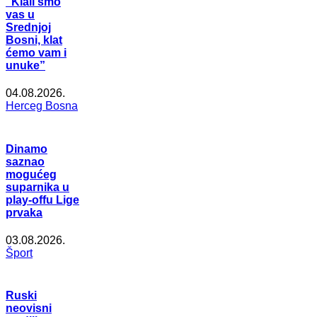
“Klali smo
vas u
Srednjoj
Bosni, klat
ćemo vam i
unuke”
04.08.2026.
Herceg Bosna
Dinamo
saznao
mogućeg
suparnika u
play-offu Lige
prvaka
03.08.2026.
Šport
Ruski
neovisni