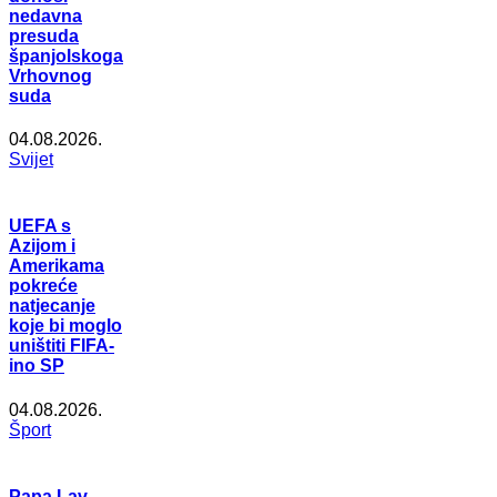
nedavna
presuda
španjolskoga
Vrhovnog
suda
04.08.2026.
Svijet
UEFA s
Azijom i
Amerikama
pokreće
natjecanje
koje bi moglo
uništiti FIFA-
ino SP
04.08.2026.
Šport
Papa Lav