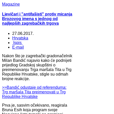
Magazine
Ljevičari i "antifašisti" protiv micanja
Brozovog imena s jednog od
najljepših zagrebačkih trgova
27.06.2017.
Hrvatska
Ispis
E-mail
Nakon što je zagrebački gradonačelnik
Milan Bandić najavio kako će podnijeti
prijedlog Gradskoj skupštini o
preimenovanju Trga maršala Tita u Trg
Republike Hrvatske, stigle su odmah
brojne reakcije.
>>Bandić odustaje od referenduma:
Trg maršala Tita preimenovati u Trg
Republike Hrvatske
Prva je, sasvim očekivano, reagirala
Bruna Esih koja program svoje