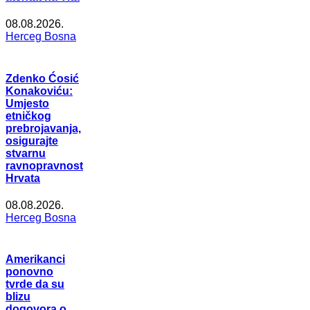
08.08.2026.
Herceg Bosna
Zdenko Ćosić
Konakoviću:
Umjesto
etničkog
prebrojavanja,
osigurajte
stvarnu
ravnopravnost
Hrvata
08.08.2026.
Herceg Bosna
Amerikanci
ponovno
tvrde da su
blizu
dogovora o