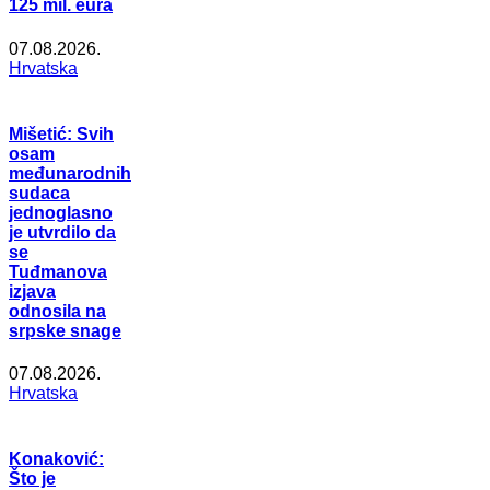
125 mil. eura
07.08.2026.
Hrvatska
Mišetić: Svih
osam
međunarodnih
sudaca
jednoglasno
je utvrdilo da
se
Tuđmanova
izjava
odnosila na
srpske snage
07.08.2026.
Hrvatska
Konaković:
Što je