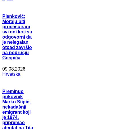
Plenković:
Moraju biti
procesuirani
svi oni koji su
odgovorni da
je nelegalan
otpad završio
na području
Gospića
09.08.2026.
Hrvatska
Preminuo
pukovnik
Marko Stipić,
nekadašnji
emigrant koji
je 1974.
pripremao
atentat na Tita