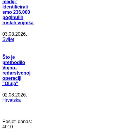
mediji:
Identificirali
smo 236.000
poginulih
ruskih vojnika
03.08.2026.
Svijet
Što je
prethodilo
Vojno-
redarstvenoj
operaciji
"Oluja"
02.08.2026.
Hrvatska
Posjeti danas:
4010