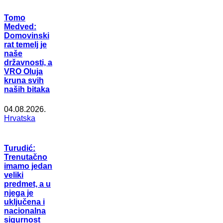
Tomo
Medved:
Domovinski
rat temelj je
naše
državnosti, a
VRO Oluja
kruna svih
naših bitaka
04.08.2026.
Hrvatska
Turudić:
Trenutačno
imamo jedan
veliki
predmet, a u
njega je
uključena i
nacionalna
sigurnost