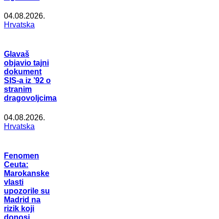
04.08.2026.
Hrvatska
Glavaš
objavio tajni
dokument
SIS-a iz ’92 o
stranim
dragovoljcima
04.08.2026.
Hrvatska
Fenomen
Ceuta:
Marokanske
vlasti
upozorile su
Madrid na
rizik koji
donosi