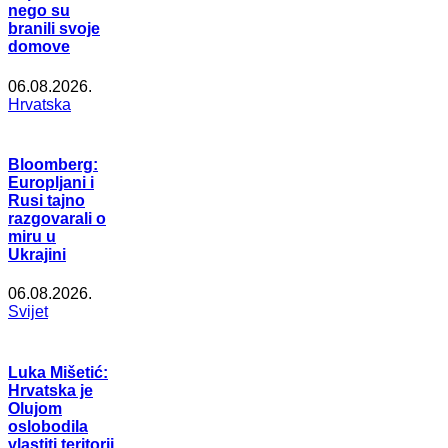
nego su
branili svoje
domove
06.08.2026.
Hrvatska
Bloomberg:
Europljani i
Rusi tajno
razgovarali o
miru u
Ukrajini
06.08.2026.
Svijet
Luka Mišetić:
Hrvatska je
Olujom
oslobodila
vlastiti teritorij