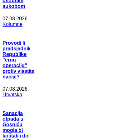
osobnim
sukobom
07.08.2026.
Kolumne
Provodi li
predsjednik
Republike
“crnu
operaciju”
protiv vlastite
nacije?
07.08.2026.
Hrvatska
Sanacija
otpada u
Gospiću
mogla bi
koštati i do