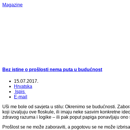
Magazine
Bez istine o prošlosti nema puta u budućnost
15.07.2017.
Hrvatska
Ispis
E-mail
Uši me bole od savjeta u stilu: Okrenimo se budućnosti. Zabora
koji izvaljuju ove floskule, ili imaju neke sasvim konkretne ideo
zdravog razuma i logike – ili pak poput papiga ponavljaju ono št
Prošlost se ne može zaboraviti, a pogotovu se ne može izbrisat