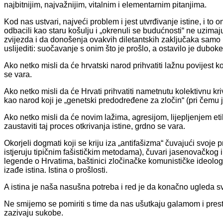
najbitnijim, najvažnijim, vitalnim i elementarnim pitanjima.
Kod nas ustvari, najveći problem i jest utvrđivanje istine, i to
odbacili kao staru košulju i „okrenuli se budućnosti“ ne uzimaju
zvijezda i da donošenja ovakvih diletantskih zaključaka samo
uslijediti: suočavanje s onim što je prošlo, a ostavilo je dubo
Ako netko misli da će hrvatski narod prihvatiti lažnu povijest 
se vara.
Ako netko misli da će Hrvati prihvatiti nametnutu kolektivnu kri
kao narod koji je „genetski predodređene za zločin“ (pri čemu je
Ako netko misli da će novim lažima, agresijom, lijepljenjem e
zaustaviti taj proces otkrivanja istine, grdno se vara.
Okorjeli dogmati koji se kriju iza „antifašizma“ čuvajući svoje pr
istjeruju tipičnim fašističkim metodama), čuvari jasenovačkog i
legende o Hrvatima, baštinici zločinačke komunističke ideologij
izađe istina. Istina o prošlosti.
A istina je naša nasušna potreba i red je da konačno ugleda s
Ne smijemo se pomiriti s time da nas ušutkaju galamom i prest
zazivaju sukobe.