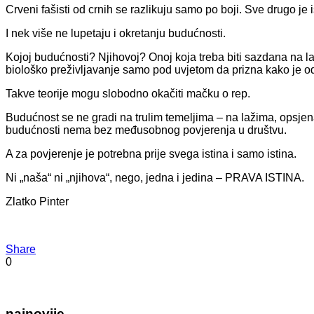
Crveni fašisti od crnih se razlikuju samo po boji. Sve drugo je i
I nek više ne lupetaju i okretanju budućnosti.
Kojoj budućnosti? Njihovoj? Onoj koja treba biti sazdana na l
biološko preživljavanje samo pod uvjetom da prizna kako je od
Takve teorije mogu slobodno okačiti mačku o rep.
Budućnost se ne gradi na trulim temeljima – na lažima, opsjen
budućnosti nema bez međusobnog povjerenja u društvu.
A za povjerenje je potrebna prije svega istina i samo istina.
Ni „naša“ ni „njihova“, nego, jedna i jedina – PRAVA ISTINA.
Zlatko Pinter
Share
0
najnovije