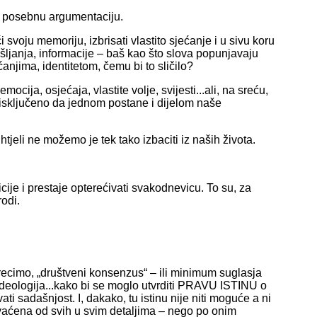
ku posebnu argumentaciju.
svoju memoriju, izbrisati vlastito sjećanje i u sivu koru
ljanja, informacije – baš kao što slova popunjavaju
ćanjima, identitetom, čemu bi to sličilo?
ocija, osjećaja, vlastite volje, svijesti...ali, na sreću,
 isključeno da jednom postane i dijelom naše
 htjeli ne možemo je tek tako izbaciti iz naših života.
cije i prestaje opterećivati svakodnevicu. To su, za
rodi.
, recimo, „društveni konsenzus“ – ili minimum suglasja
 ideologija...kako bi se moglo utvrditi PRAVU ISTINU o
vati sadašnjost. I, dakako, tu istinu nije niti moguće a ni
hvaćena od svih u svim detaljima – nego po onim