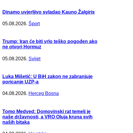
Dinamo uvjerljivo svladao Kauno Žalgiris
05.08.2026.
Šport
Trump: Iran će biti vrlo teško pogođen ako
ne otvori Hormuz
05.08.2026.
Svijet
Luka Mišetić: U BiH zakon ne zabranjuje
poricanje UZP-a
04.08.2026.
Herceg Bosna
Tomo Medved: Domovinski rat temelj je
naše državnosti, a VRO Oluja kruna svih
naših bitaka