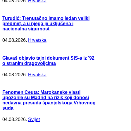
04.08.2026.
Hrvatska
Turudić: Trenutačno imamo jedan veliki
predmet, a u njega je uključena i
nacionalna sigurnost
04.08.2026.
Hrvatska
Glavaš objavio tajni dokument SIS-a iz ’92
o stranim dragovoljcima
04.08.2026.
Hrvatska
Fenomen Ceuta: Marokanske vlasti
upozorile su Madrid na rizik koji donosi
nedavna presuda španjolskoga Vrhovnog
suda
04.08.2026.
Svijet