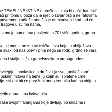
 one TEMELJNE ISTINE o prošlosti, koju bi naši „futuristi“
ći pri tomu u obzir da je riječ o stvarnosti a ne ratovima
 privremeno odlaže ono što je neminovno i kad-tad će
ke tragove u svima nama.
koja mu je nametana posljednjih 70 i više godina, grdno
vnju i monstruoznu rasističku tezu koja ih obilježava
 svaki od nas „kriv“ i prije nego se rodi), grdno se vara.
tiketa i staljinističko-gebelsovskom propagandom
ivilegije i povlastice u društvu (a svoj „antifašizam“
 ostalih mitova na temelju kojih su ispletene crne
e, svi oni bit će poraženi onog trenutka kad na vidjelo
vjetlo dana – ma kakva bila.
raše svojim falangama koje divljaju po ulicama i