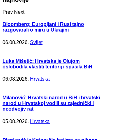
Prev
Next
Bloomberg: Europljani i Rusi tajno
razgovarali o miru u Ukrajini
06.08.2026.
Svijet
Luka Mišetić: Hrvatska je Olujom
oslobodila vlastiti teritorij i spasila BiH
06.08.2026.
Hrvatska
Milanović: Hrvatski narod u BiH i hrvatski
narod u Hrvatskoj vodili su zajednički i
neodvojiv rat
05.08.2026.
Hrvatska