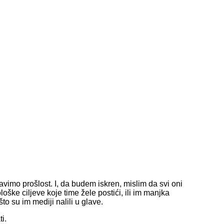
vimo prošlost. I, da budem iskren, mislim da svi oni
loške ciljeve koje time žele postići, ili im manjka
o su im mediji nalili u glave.
i.