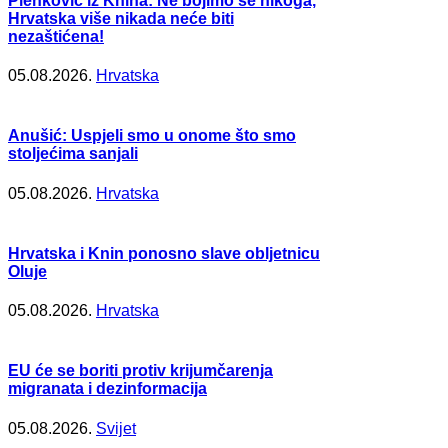
Plenković iz Knina: Ne bojimo se nikoga,
Hrvatska više nikada neće biti
nezaštićena!
05.08.2026.
Hrvatska
Anušić: Uspjeli smo u onome što smo
stoljećima sanjali
05.08.2026.
Hrvatska
Hrvatska i Knin ponosno slave obljetnicu
Oluje
05.08.2026.
Hrvatska
EU će se boriti protiv krijumčarenja
migranata i dezinformacija
05.08.2026.
Svijet