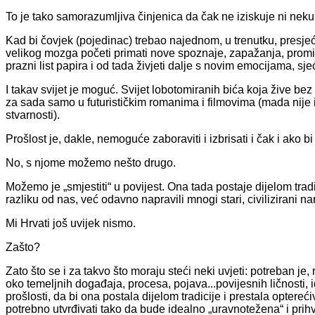
To je tako samorazumljiva činjenica da čak ne iziskuje ni ne
Kad bi čovjek (pojedinac) trebao najednom, u trenutku, presjeći 
velikog mozga početi primati nove spoznaje, zapažanja, promiš
prazni list papira i od tada živjeti dalje s novim emocijama, sje
I takav svijet je moguć. Svijet lobotomiranih bića koja žive bez em
za sada samo u futurističkim romanima i filmovima (mada nije
stvarnosti).
Prošlost je, dakle, nemoguće zaboraviti i izbrisati i čak i ako bi
No, s njome možemo nešto drugo.
Možemo je „smjestiti“ u povijest. Ona tada postaje dijelom tradi
razliku od nas, već odavno napravili mnogi stari, civilizirani na
Mi Hrvati još uvijek nismo.
Zašto?
Zato što se i za takvo što moraju steći neki uvjeti: potreban je
oko temeljnih događaja, procesa, pojava...povijesnih ličnosti,
prošlosti, da bi ona postala dijelom tradicije i prestala optereći
potrebno utvrđivati tako da bude idealno „uravnotežena“ i pri