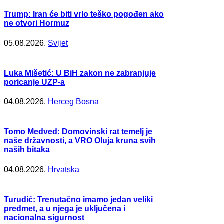
Trump: Iran će biti vrlo teško pogođen ako
ne otvori Hormuz
05.08.2026.
Svijet
Luka Mišetić: U BiH zakon ne zabranjuje
poricanje UZP-a
04.08.2026.
Herceg Bosna
Tomo Medved: Domovinski rat temelj je
naše državnosti, a VRO Oluja kruna svih
naših bitaka
04.08.2026.
Hrvatska
Turudić: Trenutačno imamo jedan veliki
predmet, a u njega je uključena i
nacionalna sigurnost