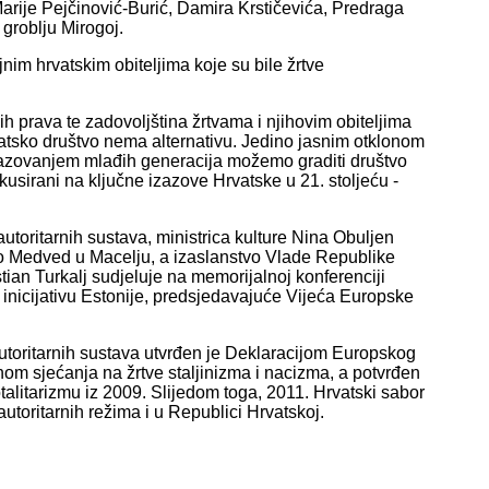
arije Pejčinović-Burić, Damira Krstičevića, Predraga
groblju Mirogoj.
jnim hrvatskim obiteljima koje su bile žrtve
ih prava te zadovoljština žrtvama i njihovim obiteljima
atsko društvo nema alternativu. Jedino jasnim otklonom
razovanjem mlađih generacija možemo graditi društvo
kusirani na ključne izazove Hrvatske u 21. stoljeću -
utoritarnih sustava, ministrica kulture Nina Obuljen
omo Medved u Macelju, a izaslanstvo Vlade Republike
tian Turkalj sudjeluje na memorijalnoj konferenciji
inicijativu Estonije, predsjedavajuće Vijeća Europske
 autoritarnih sustava utvrđen je Deklaracijom Europskog
om sjećanja na žrtve staljinizma i nacizma, a potvrđen
alitarizmu iz 2009. Slijedom toga, 2011. Hrvatski sabor
utoritarnih režima i u Republici Hrvatskoj.