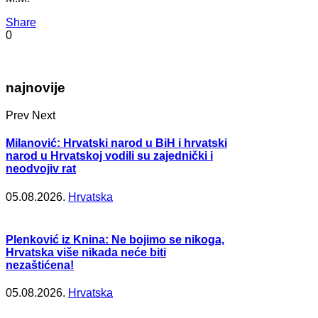
Share
0
najnovije
Prev
Next
Milanović: Hrvatski narod u BiH i hrvatski
narod u Hrvatskoj vodili su zajednički i
neodvojiv rat
05.08.2026.
Hrvatska
Plenković iz Knina: Ne bojimo se nikoga,
Hrvatska više nikada neće biti
nezaštićena!
05.08.2026.
Hrvatska