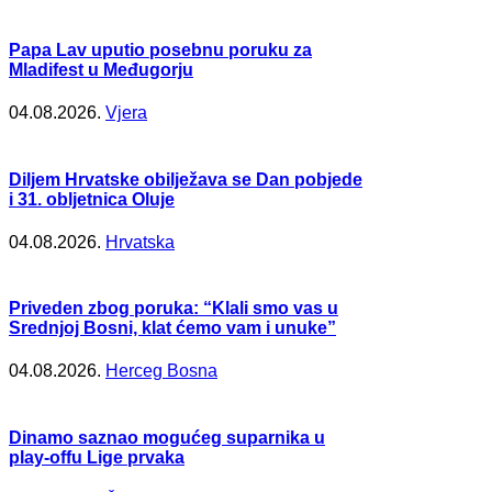
Papa Lav uputio posebnu poruku za
Mladifest u Međugorju
04.08.2026.
Vjera
Diljem Hrvatske obilježava se Dan pobjede
i 31. obljetnica Oluje
04.08.2026.
Hrvatska
Priveden zbog poruka: “Klali smo vas u
Srednjoj Bosni, klat ćemo vam i unuke”
04.08.2026.
Herceg Bosna
Dinamo saznao mogućeg suparnika u
play-offu Lige prvaka