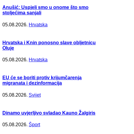
Anušić: Uspjeli smo u onome što smo
stoljećima sanjali
05.08.2026.
Hrvatska
Hrvatska i Knin ponosno slave obljetnicu
Oluje
05.08.2026.
Hrvatska
EU će se boriti protiv krijumčarenja
migranata i dezinformacija
05.08.2026.
Svijet
Dinamo uvjerljivo svladao Kauno Žalgiris
05.08.2026.
Šport