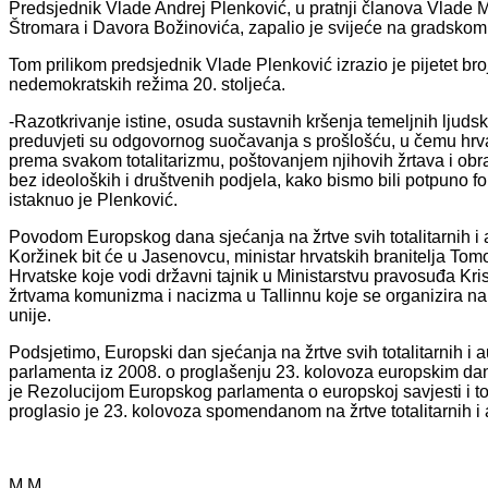
Predsjednik Vlade Andrej Plenković, u pratnji članova Vlade M
Štromara i Davora Božinovića, zapalio je svijeće na gradskom 
Tom prilikom predsjednik Vlade Plenković izrazio je pijetet bro
nedemokratskih režima 20. stoljeća.
-Razotkrivanje istine, osuda sustavnih kršenja temeljnih ljudsk
preduvjeti su odgovornog suočavanja s prošlošću, u čemu hrv
prema svakom totalitarizmu, poštovanjem njihovih žrtava i ob
bez ideoloških i društvenih podjela, kako bismo bili potpuno fo
istaknuo je Plenković.
Povodom Europskog dana sjećanja na žrtve svih totalitarnih i a
Koržinek bit će u Jasenovcu, ministar hrvatskih branitelja T
Hrvatske koje vodi državni tajnik u Ministarstvu pravosuđa Kris
žrtvama komunizma i nacizma u Tallinnu koje se organizira na 
unije.
Podsjetimo, Europski dan sjećanja na žrtve svih totalitarnih i
parlamenta iz 2008. o proglašenju 23. kolovoza europskim dan
je Rezolucijom Europskog parlamenta o europskoj savjesti i tot
proglasio je 23. kolovoza spomendanom na žrtve totalitarnih i a
M.M.