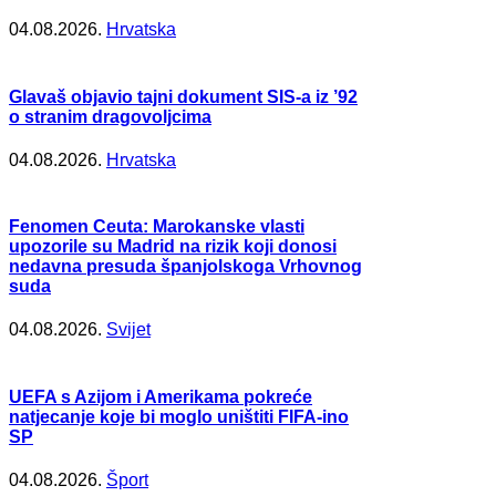
04.08.2026.
Hrvatska
Glavaš objavio tajni dokument SIS-a iz ’92
o stranim dragovoljcima
04.08.2026.
Hrvatska
Fenomen Ceuta: Marokanske vlasti
upozorile su Madrid na rizik koji donosi
nedavna presuda španjolskoga Vrhovnog
suda
04.08.2026.
Svijet
UEFA s Azijom i Amerikama pokreće
natjecanje koje bi moglo uništiti FIFA-ino
SP
04.08.2026.
Šport