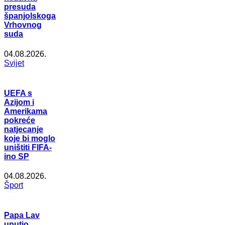
presuda
španjolskoga
Vrhovnog
suda
04.08.2026.
Svijet
UEFA s
Azijom i
Amerikama
pokreće
natjecanje
koje bi moglo
uništiti FIFA-
ino SP
04.08.2026.
Šport
Papa Lav
uputio