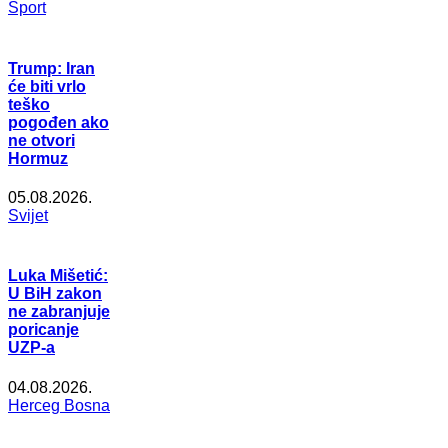
Šport
Trump: Iran
će biti vrlo
teško
pogođen ako
ne otvori
Hormuz
05.08.2026.
Svijet
Luka Mišetić:
U BiH zakon
ne zabranjuje
poricanje
UZP-a
04.08.2026.
Herceg Bosna