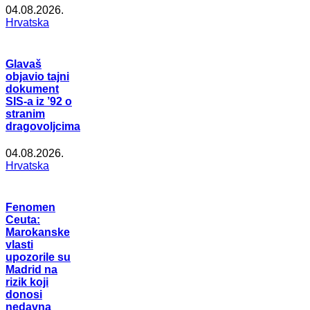
04.08.2026.
Hrvatska
Glavaš
objavio tajni
dokument
SIS-a iz ’92 o
stranim
dragovoljcima
04.08.2026.
Hrvatska
Fenomen
Ceuta:
Marokanske
vlasti
upozorile su
Madrid na
rizik koji
donosi
nedavna