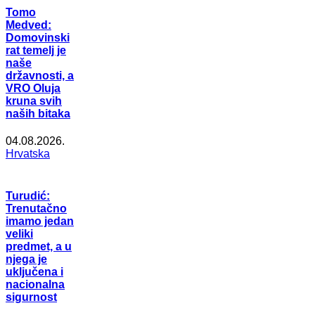
Tomo
Medved:
Domovinski
rat temelj je
naše
državnosti, a
VRO Oluja
kruna svih
naših bitaka
04.08.2026.
Hrvatska
Turudić:
Trenutačno
imamo jedan
veliki
predmet, a u
njega je
uključena i
nacionalna
sigurnost