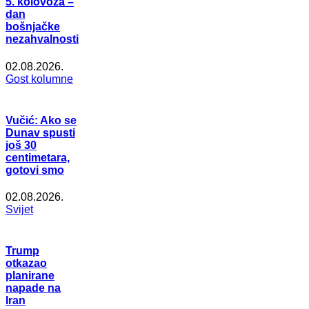
5. kolovoza –
dan
bošnjačke
nezahvalnosti
02.08.2026.
Gost kolumne
Vučić: Ako se
Dunav spusti
još 30
centimetara,
gotovi smo
02.08.2026.
Svijet
Trump
otkazao
planirane
napade na
Iran