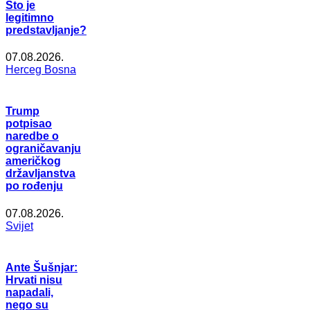
Što je
legitimno
predstavljanje?
07.08.2026.
Herceg Bosna
Trump
potpisao
naredbe o
ograničavanju
američkog
državljanstva
po rođenju
07.08.2026.
Svijet
Ante Šušnjar:
Hrvati nisu
napadali,
nego su