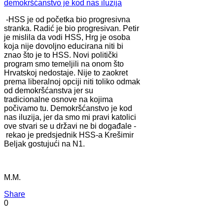
demokršćanstvo je kod nas iluzija
-HSS je od početka bio progresivna
stranka. Radić je bio progresivan. Petir
je mislila da vodi HSS, Hrg je osoba
koja nije dovoljno educirana niti bi
znao što je to HSS. Novi politički
program smo temeljili na onom što
Hrvatskoj nedostaje. Nije to zaokret
prema liberalnoj opciji niti toliko odmak
od demokršćanstva jer su
tradicionalne osnove na kojima
počivamo tu. Demokršćanstvo je kod
nas iluzija, jer da smo mi pravi katolici
ove stvari se u državi ne bi događale -
rekao je predsjednik HSS-a Krešimir
Beljak gostujući na N1.
M.M.
Share
0