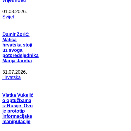
vrijednosti
01.08.2026.
Svijet
Damir Zorić:
Matica
hrvatska stoji
uz svoga
potpredsjednika
Marija Jareba
31.07.2026.
Hrvatska
Vlatka Vukelić
o optužbama
iz Rusije: Ovo
je prototip
informacijske
manipulacije