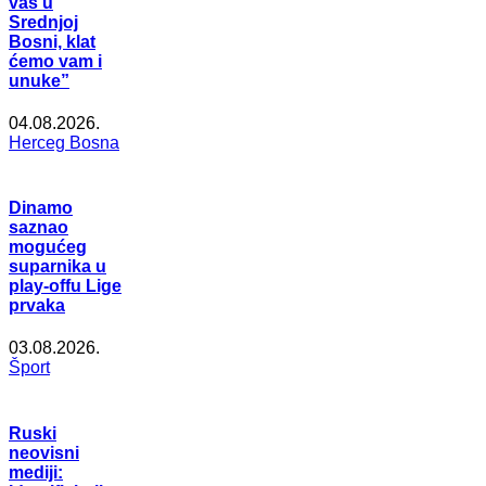
vas u
Srednjoj
Bosni, klat
ćemo vam i
unuke”
04.08.2026.
Herceg Bosna
Dinamo
saznao
mogućeg
suparnika u
play-offu Lige
prvaka
03.08.2026.
Šport
Ruski
neovisni
mediji: