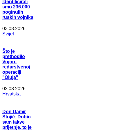
Identificirali
smo 236.000
poginulih
ruskih vojnika
03.08.2026.
Svijet
Što je
prethodilo
Vojno-
redarstvenoj
operaciji
"Oluja"
02.08.2026.
Hrvatska
Don Damir
Stojić: Dobio
sam takve
prijetnje, to je