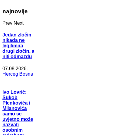
najnovije
Prev
Next
Jedan zločin
nikada ne
legitimira
drugi zločin, a
niti odmazdu
07.08.2026.
Herceg Bosna
Ivo Lovrić:
Sukob
Plenkovića i
Milanovića
samo se
uvjetno može
nazvati
osobnim