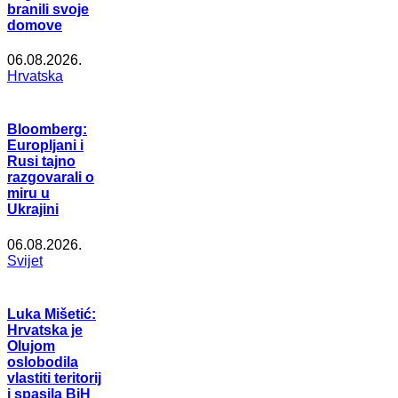
branili svoje
domove
06.08.2026.
Hrvatska
Bloomberg:
Europljani i
Rusi tajno
razgovarali o
miru u
Ukrajini
06.08.2026.
Svijet
Luka Mišetić:
Hrvatska je
Olujom
oslobodila
vlastiti teritorij
i spasila BiH