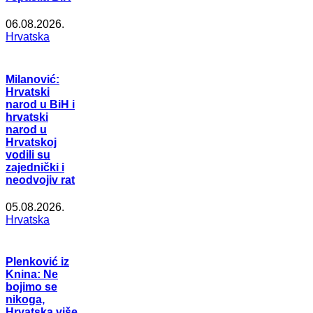
06.08.2026.
Hrvatska
Milanović:
Hrvatski
narod u BiH i
hrvatski
narod u
Hrvatskoj
vodili su
zajednički i
neodvojiv rat
05.08.2026.
Hrvatska
Plenković iz
Knina: Ne
bojimo se
nikoga,
Hrvatska više