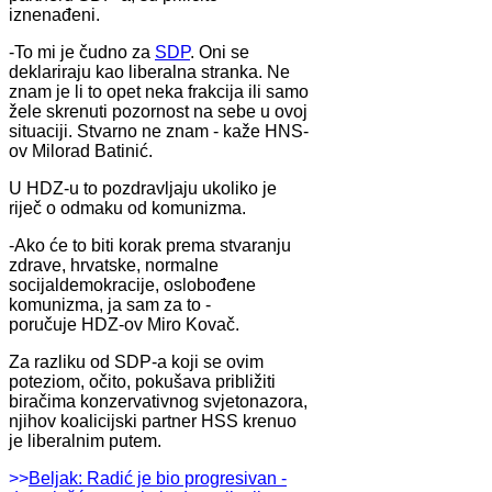
iznenađeni.
-To mi je čudno za
SDP
. Oni se
deklariraju kao liberalna stranka. Ne
znam je li to opet neka frakcija ili samo
žele skrenuti pozornost na sebe u ovoj
situaciji. Stvarno ne znam - kaže HNS-
ov Milorad Batinić.
U HDZ-u to pozdravljaju ukoliko je
riječ o odmaku od komunizma.
-Ako će to biti korak prema stvaranju
zdrave, hrvatske, normalne
socijaldemokracije, oslobođene
komunizma, ja sam za to -
poručuje HDZ-ov Miro Kovač.
Za razliku od SDP-a koji se ovim
poteziom, očito, pokušava približiti
biračima konzervativnog svjetonazora,
njihov koalicijski partner HSS krenuo
je liberalnim putem.
>>
Beljak: Radić je bio progresivan -