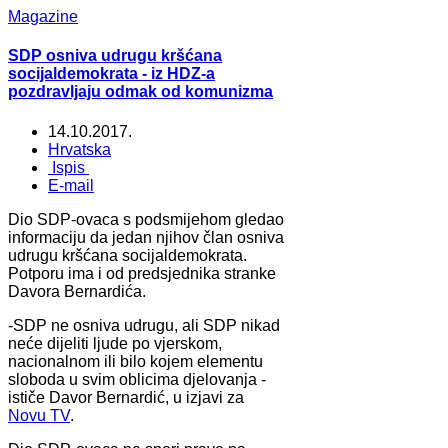
Magazine
SDP osniva udrugu kršćana
socijaldemokrata - iz HDZ-a
pozdravljaju odmak od komunizma
14.10.2017.
Hrvatska
Ispis
E-mail
Dio SDP-ovaca s podsmijehom gledao
informaciju da jedan njihov član osniva
udrugu kršćana socijaldemokrata.
Potporu ima i od predsjednika stranke
Davora Bernardića.
-SDP ne osniva udrugu, ali SDP nikad
neće dijeliti ljude po vjerskom,
nacionalnom ili bilo kojem elementu
sloboda u svim oblicima djelovanja -
ističe Davor Bernardić, u izjavi za
Novu TV
.