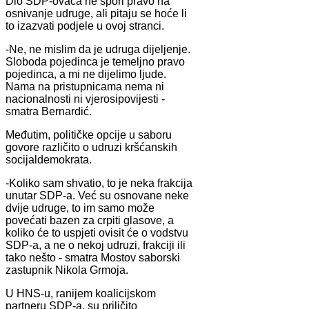
Dio SDP-ovaca ne spori pravo na
osnivanje udruge, ali pitaju se hoće li
to izazvati podjele u ovoj stranci.
-Ne, ne mislim da je udruga dijeljenje.
Sloboda pojedinca je temeljno pravo
pojedinca, a mi ne dijelimo ljude.
Nama na pristupnicama nema ni
nacionalnosti ni vjerosipovijesti -
smatra Bernardić.
Međutim, političke opcije u saboru
govore različito o udruzi kršćanskih
socijaldemokrata.
-Koliko sam shvatio, to je neka frakcija
unutar SDP-a. Već su osnovane neke
dvije udruge, to im samo može
povećati bazen za crpiti glasove, a
koliko će to uspjeti ovisit će o vodstvu
SDP-a, a ne o nekoj udruzi, frakciji ili
tako nešto - smatra Mostov saborski
zastupnik Nikola Grmoja.
U HNS-u, ranijem koalicijskom
partneru SDP-a, su priličito