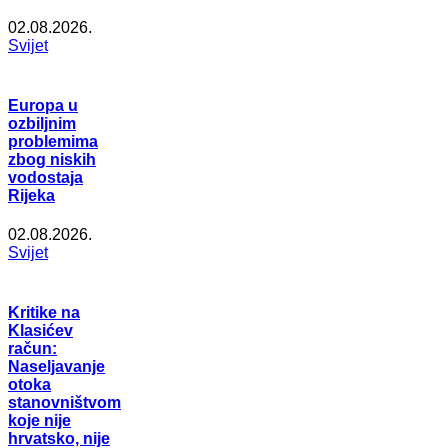
02.08.2026.
Svijet
Europa u
ozbiljnim
problemima
zbog niskih
vodostaja
Rijeka
02.08.2026.
Svijet
Kritike na
Klasićev
račun:
Naseljavanje
otoka
stanovništvom
koje nije
hrvatsko, nije