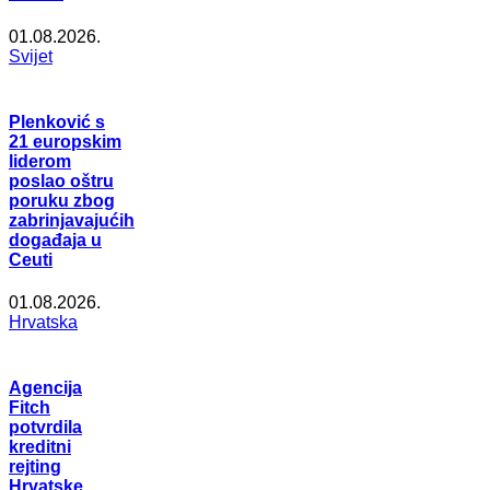
01.08.2026.
Svijet
Plenković s
21 europskim
liderom
poslao oštru
poruku zbog
zabrinjavajućih
događaja u
Ceuti
01.08.2026.
Hrvatska
Agencija
Fitch
potvrdila
kreditni
rejting
Hrvatske