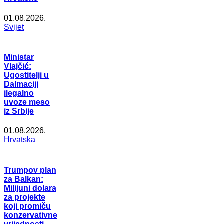
01.08.2026.
Svijet
Ministar
Vlajčić:
Ugostitelji u
Dalmaciji
ilegalno
uvoze meso
iz Srbije
01.08.2026.
Hrvatska
Trumpov plan
za Balkan:
Milijuni dolara
za projekte
koji promiču
konzervativne