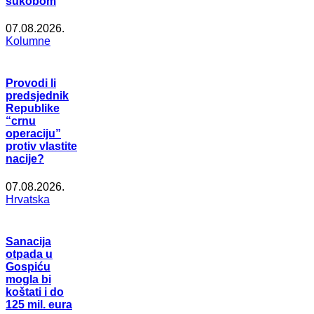
sukobom
07.08.2026.
Kolumne
Provodi li
predsjednik
Republike
“crnu
operaciju”
protiv vlastite
nacije?
07.08.2026.
Hrvatska
Sanacija
otpada u
Gospiću
mogla bi
koštati i do
125 mil. eura