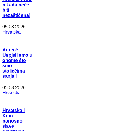
nikada neće
biti
nezaštićena!
05.08.2026.
Hrvatska
Anušić:
Uspjeli smo u
onome što
smo
stoljećima
sanjali
05.08.2026.
Hrvatska
Hrvatska i
Knin
ponosno
slave