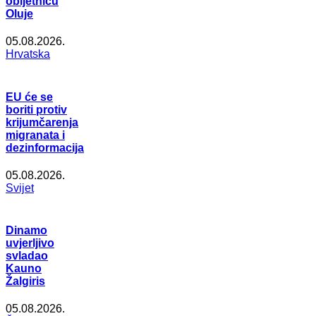
obljetnicu
Oluje
05.08.2026.
Hrvatska
EU će se
boriti protiv
krijumčarenja
migranata i
dezinformacija
05.08.2026.
Svijet
Dinamo
uvjerljivo
svladao
Kauno
Žalgiris
05.08.2026.