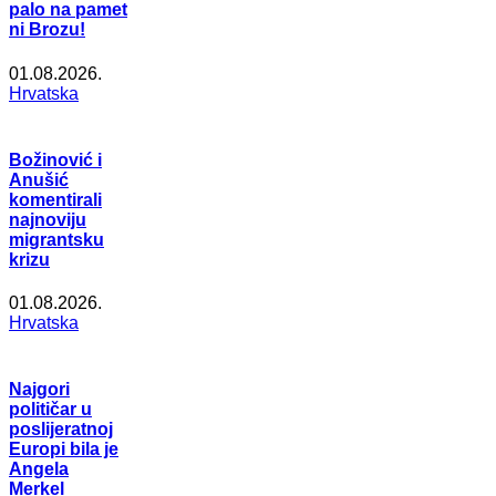
palo na pamet
ni Brozu!
01.08.2026.
Hrvatska
Božinović i
Anušić
komentirali
najnoviju
migrantsku
krizu
01.08.2026.
Hrvatska
Najgori
političar u
poslijeratnoj
Europi bila je
Angela
Merkel