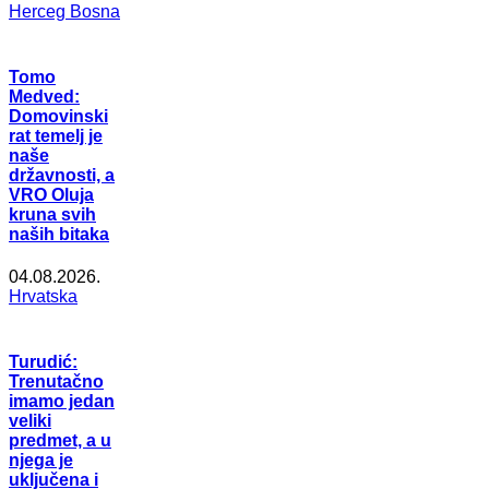
Herceg Bosna
Tomo
Medved:
Domovinski
rat temelj je
naše
državnosti, a
VRO Oluja
kruna svih
naših bitaka
04.08.2026.
Hrvatska
Turudić:
Trenutačno
imamo jedan
veliki
predmet, a u
njega je
uključena i