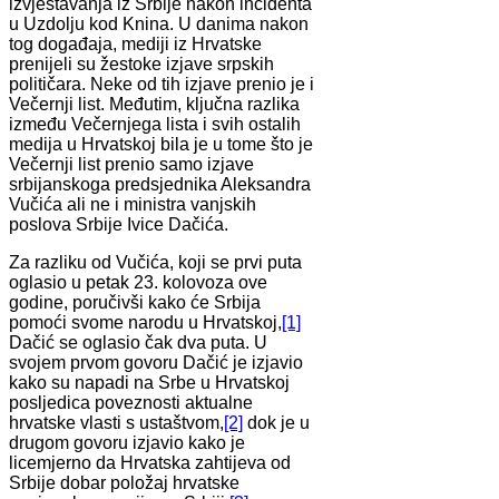
izvještavanja iz Srbije nakon incidenta
u Uzdolju kod Knina. U danima nakon
tog događaja, mediji iz Hrvatske
prenijeli su žestoke izjave srpskih
političara. Neke od tih izjave prenio je i
Večernji list. Međutim, ključna razlika
između Večernjega lista i svih ostalih
medija u Hrvatskoj bila je u tome što je
Večernji list prenio samo izjave
srbijanskoga predsjednika Aleksandra
Vučića ali ne i ministra vanjskih
poslova Srbije Ivice Dačića.
Za razliku od Vučića, koji se prvi puta
oglasio u petak 23. kolovoza ove
godine, poručivši kako će Srbija
pomoći svome narodu u Hrvatskoj,
[1]
Dačić se oglasio čak dva puta. U
svojem prvom govoru Dačić je izjavio
kako su napadi na Srbe u Hrvatskoj
posljedica poveznosti aktualne
hrvatske vlasti s ustaštvom,
[2]
dok je u
drugom govoru izjavio kako je
licemjerno da Hrvatska zahtijeva od
Srbije dobar položaj hrvatske