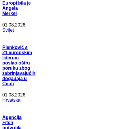
Europi bila je
Angela
Merkel
01.08.2026.
Svijet
Plenković s
21 europskim
liderom
poslao oštru
poruku zbog
zabrinjavajućih
događaja u
Ceuti
01.08.2026.
Hrvatska
Agencija
Fitch
potvrdila