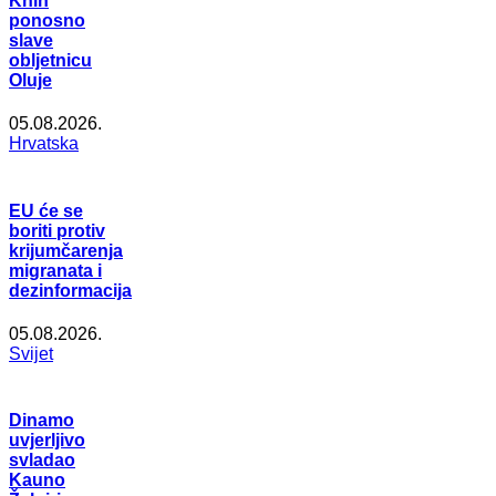
Knin
ponosno
slave
obljetnicu
Oluje
05.08.2026.
Hrvatska
EU će se
boriti protiv
krijumčarenja
migranata i
dezinformacija
05.08.2026.
Svijet
Dinamo
uvjerljivo
svladao
Kauno