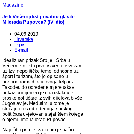
Magazine
Je li Večernji list privatno glasilo
Milorada Pupovca? (IV. dio)
04.09.2019.
Hrvatska
Ispis
E-mail
Idealiziran prizak Srbije i Srba u
Večernjem listu prvenstveno je vezan
uz tzv. nepolitičke teme, odnosno uz
šport i turizam, što je opisano u
prethodnome dijelu ovoga feljtona.
Također, do određene mjere takav
prikaz primjenjen je i na istaknute
srpske političare iz svih dijelova bivše
Jugoslavije. Međutim, u tome je
slučaju opis određenoga sprskog
političara uvjetovan stajalištem kojega
o njemu ima Milorad Pupovac.
Najočitiji primjer za to bio je način