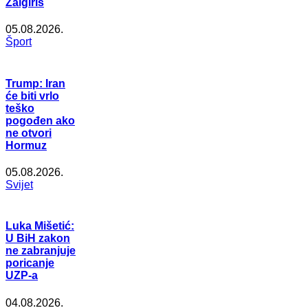
Žalgiris
05.08.2026.
Šport
Trump: Iran
će biti vrlo
teško
pogođen ako
ne otvori
Hormuz
05.08.2026.
Svijet
Luka Mišetić:
U BiH zakon
ne zabranjuje
poricanje
UZP-a
04.08.2026.