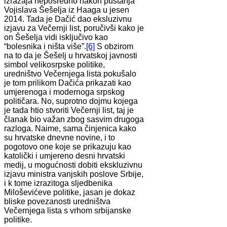
izražaja neposredno nakon puštanja
Vojislava Šešelja iz Haaga u jesen
2014. Tada je Dačić dao eksluzivnu
izjavu za Večernji list, poručivši kako je
on Šešelja vidi isključivo kao
“bolesnika i ništa više”.
[6]
S obzirom
na to da je Šešelj u hrvatskoj javnosti
simbol velikosrpske politike,
uredništvo Večernjega lista pokušalo
je tom prilikom Dačića prikazati kao
umjerenoga i modernoga srpskog
političara. No, suprotno dojmu kojega
je tada htio stvoriti Večernji list, taj je
članak bio važan zbog sasvim drugoga
razloga. Naime, sama činjenica kako
su hrvatske dnevne novine, i to
pogotovo one koje se prikazuju kao
katolički i umjereno desni hrvatski
medij, u mogućnosti dobiti ekskluzivnu
izjavu ministra vanjskih poslove Srbije,
i k tome izrazitoga sljedbenika
Miloševićeve politike, jasan je dokaz
bliske povezanosti uredništva
Večernjega lista s vrhom srbijanske
politike.