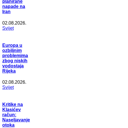
planirane
napade na
Iran
02.08.2026.
Svijet
Europa u
ozbiljnim
problemima
zbog niskih
vodostaja
Rijeka
02.08.2026.
Svijet
Kritike na
Klasićev
račun:
Naseljavanje
otoka