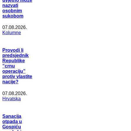
uvjetno može
nazvati
osobnim
sukobom
07.08.2026.
Kolumne
Provodi li
predsjednik
Republike
“crnu
operaciju”
protiv vlastite
nacije?
07.08.2026.
Hrvatska
Sanacija
otpada u
Gospiću