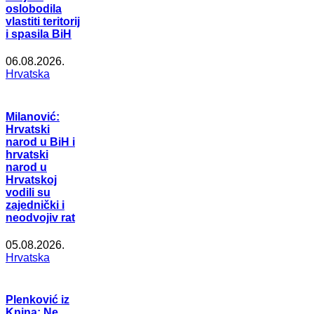
oslobodila
vlastiti teritorij
i spasila BiH
06.08.2026.
Hrvatska
Milanović:
Hrvatski
narod u BiH i
hrvatski
narod u
Hrvatskoj
vodili su
zajednički i
neodvojiv rat
05.08.2026.
Hrvatska
Plenković iz
Knina: Ne