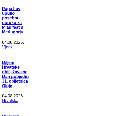
Papa Lav
uputio
posebnu
poruku za
Mladifest u
Međugorju
04.08.2026.
Vjera
Diljem
Hrvatske
obilježava se
Dan pobjede i
31. obljetnica
Oluje
04.08.2026.
Hrvatska