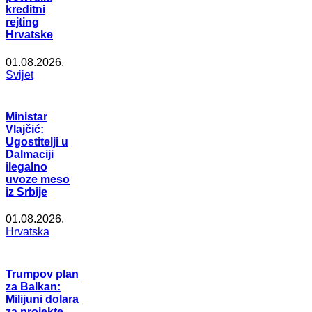
kreditni
rejting
Hrvatske
01.08.2026.
Svijet
Ministar
Vlajčić:
Ugostitelji u
Dalmaciji
ilegalno
uvoze meso
iz Srbije
01.08.2026.
Hrvatska
Trumpov plan
za Balkan:
Milijuni dolara
za projekte