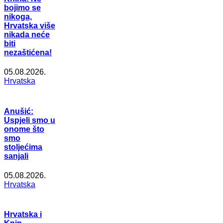
bojimo se
nikoga,
Hrvatska više
nikada neće
biti
nezaštićena!
05.08.2026.
Hrvatska
Anušić:
Uspjeli smo u
onome što
smo
stoljećima
sanjali
05.08.2026.
Hrvatska
Hrvatska i