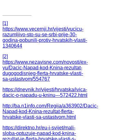
[1]
https://www.vecernji.hr/vijesti/vucicu-
razumljivo-sto-su-se-srbi-prije-30-
godina-pobunili-protiv-hrvatskih-vlasti-
1340644
[2]
https://www.nezavisne.com/novosti/ex-
yu/Dacic-Napad-kod-Knina-rezultat-
dugogodisnjeg-flerta-hrvatske-vlasti-
sa-ustastvom/554767
https://dnevnik.hr/vijesti/hrvatska/ivica-
dacic-o-napadu-u-kninu---572422.html
http://ba.n1info.com/Regija/a363902/Dacic-
Napad-kod-Knina-rezultat-flerta-
hrvatske-vlasti-sa-ustastvom.html
https://direktno.hr/eu-i-svijet/mali-
sloba-optuzuje-napad-kod-knina-
rezultat-je-flerta-hrvatske-vlasti-s-