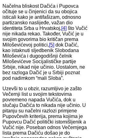
Načelna bliskost Dačića i Pupovca
očituje se u činjenici da su obojica
isticali kako je antifašizam, odnosno
partizansko naslijeđe, važan dio
identiteta Srba u Hrvatskoj,
[4]
što Vučić
nije nikada rekao. Također, Vučić je u
svojim govorima bio kritičan prema
Miloševićevoj politici,
[5]
dok Dačić,
kao istaknuti sljedbenik Slobodana
Miloševića i dugogodišnji čelnik
Miloševićeve Socijalističke partije
Srbije, nikad nije učinio. Uostalom, ne
bez razloga Dačić je u Srbiji poznat
pod nadimkom “mali Sloba”.
Uzevši to u obzir, razumljivo je zašto
Večernji list u svojim tekstovima
povremeno napada Vučića, dok u
slučaju Dačića to nikada nije učinio. U
pitanju su načelni razlozi primjene
Pupovčevih kriterija, prema kojima je
Pupovcu Dačić politički istomišljenik a
Vučić nije. Poseban odnos Večernjega
lista prema Dačiću došao je do