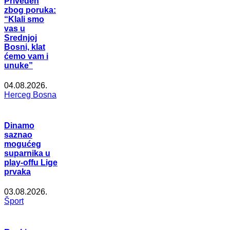
Priveden
zbog poruka:
“Klali smo
vas u
Srednjoj
Bosni, klat
ćemo vam i
unuke”
04.08.2026.
Herceg Bosna
Dinamo
saznao
mogućeg
suparnika u
play-offu Lige
prvaka
03.08.2026.
Šport