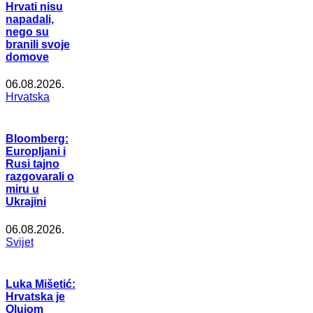
Hrvati nisu
napadali,
nego su
branili svoje
domove
06.08.2026.
Hrvatska
Bloomberg:
Europljani i
Rusi tajno
razgovarali o
miru u
Ukrajini
06.08.2026.
Svijet
Luka Mišetić:
Hrvatska je
Olujom