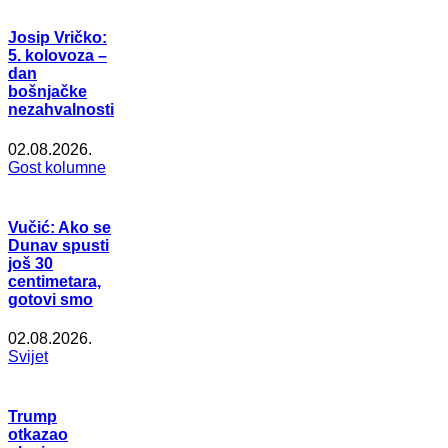
Josip Vričko:
5. kolovoza –
dan
bošnjačke
nezahvalnosti
02.08.2026.
Gost kolumne
Vučić: Ako se
Dunav spusti
još 30
centimetara,
gotovi smo
02.08.2026.
Svijet
Trump
otkazao