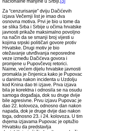
nacionalne manjine u Srbiji.
[3]
Za “cenzurisanje” dviju Dačićevih
izjava Večernji list je imao dva
osnovna motiva. Prvi je bio u tome da
se slika Srba i Srbije u očima hrvatske
javnosti prikaže maksimalno povoljno
na način da se smanji broj vijesti u
kojima srpski političari govore protiv
Hrvatske. Drugi motiv je bio
otežavanje utvrđivanja neposredne
veze između Dačićeva govora i
promjene u Pupovčevoj retorici.
Naime, većem dijelu hrvatske javnosti
promakla je činjenica kako je Pupovac
u danima nakon incidenta u Uzdolju
kod Knina dao tri izjave. Prva izjava
bila je korektna i odnosila se na osudu
samoga događaja, dok su druge dvije
bile agresivne. Prvu izjavu Pupovac je
dao 22. kolovoza, odnosno dan nakon
napada, dok je druge dvije dao nakon
toga, odnosno 23. i 24. kolovoza. U tim
dvjema izjavama Pupovac je optužio
Hrvatsku da predstavlja