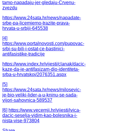
tamo-napadaju-jer-gledaju-Crvenu-
zvezdu
https://www.24sata.hr/news/napadate-
srbe-pa-licemjerno-trazite-prava-
hrvata-u-srbiji-645538
[4]
https://www.portalnovosti.com/pupovac-
srbi-su-bili-i-ostat-ce-bastinici-
antifasistike-tradicije
https://www.index.hr/vijesti/clanak/dacic-
kaze-da-je-antifasizam-dio-identiteta-
srba-u-hrvatskoj/2076351.aspx
[5]
https://www.24sata.hr/news/milosevic-
je-bio-veliki-lider-a-u-kninu-se-sada-
vijori-sahovnica-589537
[6]
https://www.vecernji.hr/vijesti/ivica-
dacic-seselja-vidim-kao-bolesnika-i-
nista-vise-973804
Share