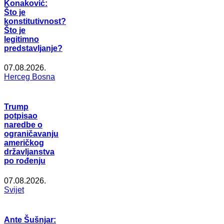
Konaković:
Što je
konstitutivnost?
Što je
legitimno
predstavljanje?
07.08.2026.
Herceg Bosna
Trump
potpisao
naredbe o
ograničavanju
američkog
državljanstva
po rođenju
07.08.2026.
Svijet
Ante Šušnjar: