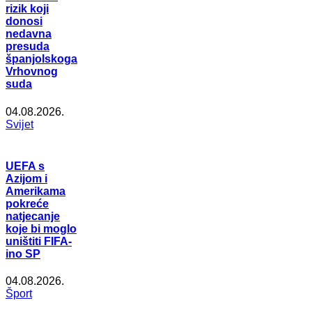
rizik koji
donosi
nedavna
presuda
španjolskoga
Vrhovnog
suda
04.08.2026.
Svijet
UEFA s
Azijom i
Amerikama
pokreće
natjecanje
koje bi moglo
uništiti FIFA-
ino SP
04.08.2026.
Šport