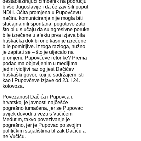
destabilizirajući čimbenik na području
bivše Jugoslavije i da će završiti poput
NDH. Očita promjena u Pupovčevu
načinu komuniciranja nije mogla biti
slučajna niti spontana, pogotovo zato
što bi u slučaju da su agresivne poruke
bile izrečene u afektu prva izjava bila
huškačka dok bi one kasnije izrečene
bile pomirljive. Iz toga razloga, nužno
je zapitati se – što je utjecalo na
promjenu Pupovčeve retorike? Prema
podacima objavljenim u medijima
jedini vidljivi razlog jest Dačićev
huškaški govor, koji je sadržajem isti
kao i Pupovčeve izjave od 23. i 24.
kolovoza.
Povezanost Dačića i Pupovca u
hrvatskoj je javnosti najčešće
pogrešno tumačena, jer se Pupovac
uvijek dovodi u vezu s Vučićem.
Međutim, takvo povezivanje je
pogrešno, jer je Pupovac po svojim
političkim stajalištima blizak Dačiću a
ne Vučiću.