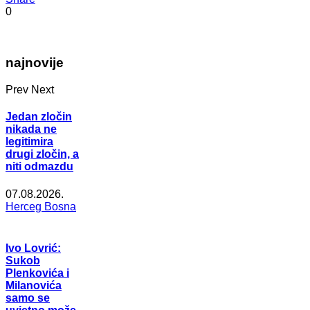
0
najnovije
Prev
Next
Jedan zločin
nikada ne
legitimira
drugi zločin, a
niti odmazdu
07.08.2026.
Herceg Bosna
Ivo Lovrić:
Sukob
Plenkovića i
Milanovića
samo se