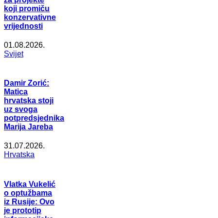
koji promiču
konzervativne
vrijednosti
01.08.2026.
Svijet
Damir Zorić:
Matica
hrvatska stoji
uz svoga
potpredsjednika
Marija Jareba
31.07.2026.
Hrvatska
Vlatka Vukelić
o optužbama
iz Rusije: Ovo
je prototip