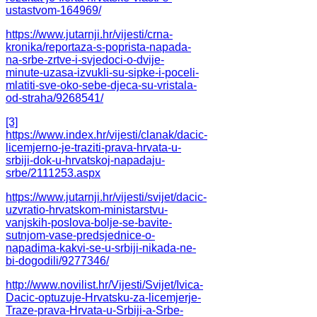
ustastvom-164969/
https://www.jutarnji.hr/vijesti/crna-
kronika/reportaza-s-poprista-napada-
na-srbe-zrtve-i-svjedoci-o-dvije-
minute-uzasa-izvukli-su-sipke-i-poceli-
mlatiti-sve-oko-sebe-djeca-su-vristala-
od-straha/9268541/
[3]
https://www.index.hr/vijesti/clanak/dacic-
licemjerno-je-traziti-prava-hrvata-u-
srbiji-dok-u-hrvatskoj-napadaju-
srbe/2111253.aspx
https://www.jutarnji.hr/vijesti/svijet/dacic-
uzvratio-hrvatskom-ministarstvu-
vanjskih-poslova-bolje-se-bavite-
sutnjom-vase-predsjednice-o-
napadima-kakvi-se-u-srbiji-nikada-ne-
bi-dogodili/9277346/
http://www.novilist.hr/Vijesti/Svijet/Ivica-
Dacic-optuzuje-Hrvatsku-za-licemjerje-
Traze-prava-Hrvata-u-Srbiji-a-Srbe-