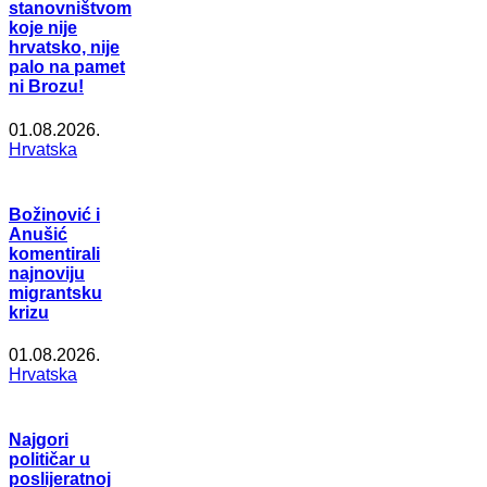
stanovništvom
koje nije
hrvatsko, nije
palo na pamet
ni Brozu!
01.08.2026.
Hrvatska
Božinović i
Anušić
komentirali
najnoviju
migrantsku
krizu
01.08.2026.
Hrvatska
Najgori
političar u
poslijeratnoj