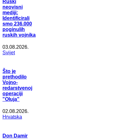
Ruski
neovisni
mediji:
Identificirali
smo 236.000
poginulih
ruskih vojnika
03.08.2026.
Svijet
Što je
prethodilo
Vojno-
redarstvenoj
operaciji
"Oluja"
02.08.2026.
Hrvatska
Don Damir