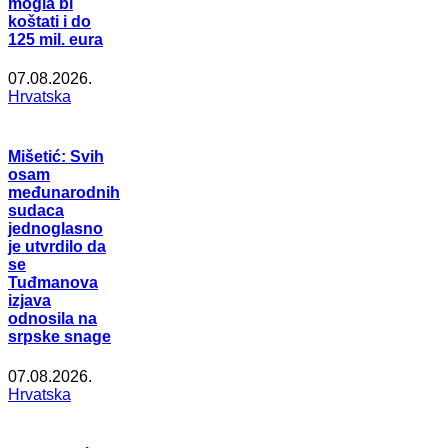
mogla bi
koštati i do
125 mil. eura
07.08.2026.
Hrvatska
Mišetić: Svih
osam
međunarodnih
sudaca
jednoglasno
je utvrdilo da
se
Tuđmanova
izjava
odnosila na
srpske snage
07.08.2026.
Hrvatska