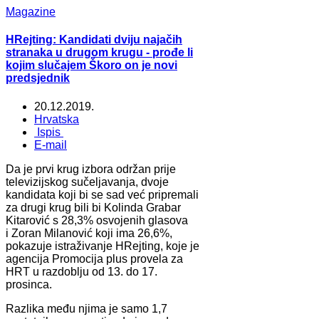
Magazine
HRejting: Kandidati dviju najačih
stranaka u drugom krugu - prođe li
kojim slučajem Škoro on je novi
predsjednik
20.12.2019.
Hrvatska
Ispis
E-mail
Da je prvi krug izbora održan prije
televizijskog sučeljavanja, dvoje
kandidata koji bi se sad već pripremali
za drugi krug bili bi Kolinda Grabar
Kitarović s 28,3% osvojenih glasova
i Zoran Milanović koji ima 26,6%,
pokazuje istraživanje HRejting, koje je
agencija Promocija plus provela za
HRT u razdoblju od 13. do 17.
prosinca.
Razlika među njima je samo 1,7