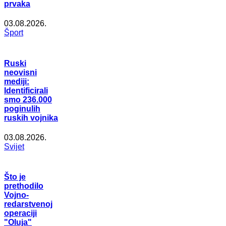
prvaka
03.08.2026.
Šport
Ruski
neovisni
mediji:
Identificirali
smo 236.000
poginulih
ruskih vojnika
03.08.2026.
Svijet
Što je
prethodilo
Vojno-
redarstvenoj
operaciji
"Oluja"