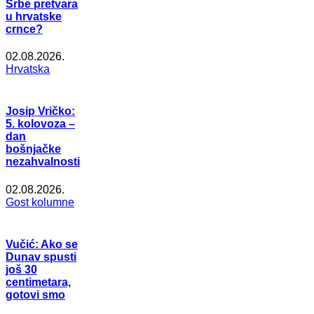
Srbe pretvara
u hrvatske
crnce?
02.08.2026.
Hrvatska
Josip Vričko:
5. kolovoza –
dan
bošnjačke
nezahvalnosti
02.08.2026.
Gost kolumne
Vučić: Ako se
Dunav spusti
još 30
centimetara,
gotovi smo