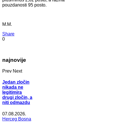
pouzdanosti 95 posto.
M.M.
Share
0
najnovije
Prev
Next
Jedan zločin
nikada ne
legitimira
drugi zločin, a
niti odmazdu
07.08.2026.
Herceg Bosna