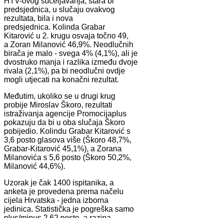
HTV-ovog sučeljavanja, stara bi
predsjednica, u slučaju ovakvog
rezultata, bila i nova
predsjednica. Kolinda Grabar
Kitarović u 2. krugu osvaja točno 49,
a Zoran Milanović 46,9%. Neodlučnih
birača je malo - svega 4% (4,1%), ali je
dvostruko manja i razlika između dvoje
rivala (2,1%), pa bi neodlučni ovdje
mogli utjecati na konačni rezultat.
Međutim, ukoliko se u drugi krug
probije Miroslav Škoro, rezultati
istraživanja agencije Promocijaplus
pokazuju da bi u oba slučaja Škoro
pobijedio. Kolindu Grabar Kitarović s
3,6 posto glasova više (Škoro 48,7%,
Grabar-Kitarović 45,1%), a Zorana
Milanovića s 5,6 posto (Škoro 50,2%,
Milanović 44,6%).
Uzorak je čak 1400 ispitanika, a
anketa je provedena prema načelu
cijela Hrvatska - jedna izborna
jedinica. Statistička je pogreška samo
plus/minus 2,62 posto, a razina