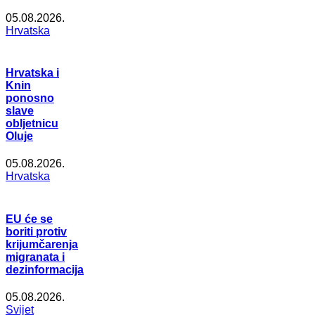
05.08.2026.
Hrvatska
Hrvatska i
Knin
ponosno
slave
obljetnicu
Oluje
05.08.2026.
Hrvatska
EU će se
boriti protiv
krijumčarenja
migranata i
dezinformacija
05.08.2026.
Svijet