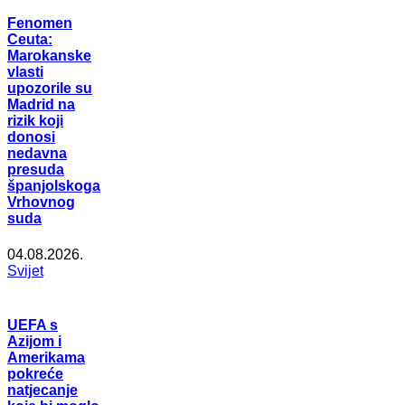
Fenomen
Ceuta:
Marokanske
vlasti
upozorile su
Madrid na
rizik koji
donosi
nedavna
presuda
španjolskoga
Vrhovnog
suda
04.08.2026.
Svijet
UEFA s
Azijom i
Amerikama
pokreće
natjecanje