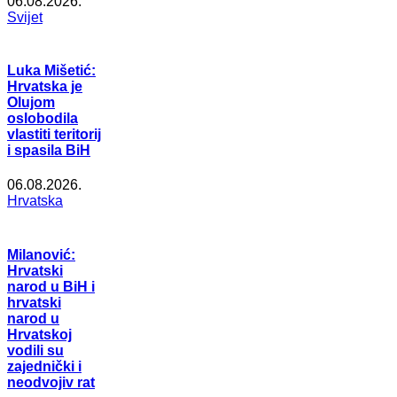
06.08.2026.
Svijet
Luka Mišetić:
Hrvatska je
Olujom
oslobodila
vlastiti teritorij
i spasila BiH
06.08.2026.
Hrvatska
Milanović:
Hrvatski
narod u BiH i
hrvatski
narod u
Hrvatskoj
vodili su
zajednički i
neodvojiv rat