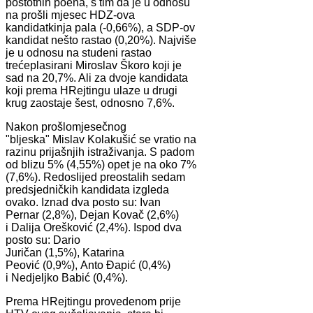
postotnih poena, s tim da je u odnosu
na prošli mjesec HDZ-ova
kandidatkinja pala (-0,66%), a SDP-ov
kandidat nešto rastao (0,20%). Najviše
je u odnosu na studeni rastao
trećeplasirani Miroslav Škoro koji je
sad na 20,7%. Ali za dvoje kandidata
koji prema HRejtingu ulaze u drugi
krug zaostaje šest, odnosno 7,6%.
Nakon prošlomjesečnog
"bljeska" Mislav Kolakušić se vratio na
razinu prijašnjih istraživanja. S padom
od blizu 5% (4,55%) opet je na oko 7%
(7,6%). Redoslijed preostalih sedam
predsjedničkih kandidata izgleda
ovako. Iznad dva posto su: Ivan
Pernar (2,8%), Dejan Kovač (2,6%)
i Dalija Orešković (2,4%). Ispod dva
posto su: Dario
Juričan (1,5%), Katarina
Peović (0,9%), Anto Đapić (0,4%)
i Nedjeljko Babić (0,4%).
Prema HRejtingu provedenom prije