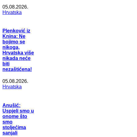
05.08.2026.
Hrvatska
Plenković iz
Knina: Ne
bojimo se
nikoga,
Hrvatska više
nikada neće
biti
nezaštićena!
05.08.2026.
Hrvatska
Anušić:
Uspjeli smo u
onome što
smo
stoljećima
sanjali