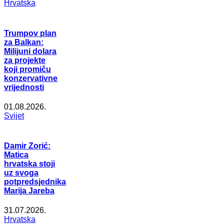
Hrvatska
Trumpov plan
za Balkan:
Milijuni dolara
za projekte
koji promiču
konzervativne
vrijednosti
01.08.2026.
Svijet
Damir Zorić:
Matica
hrvatska stoji
uz svoga
potpredsjednika
Marija Jareba
31.07.2026.
Hrvatska