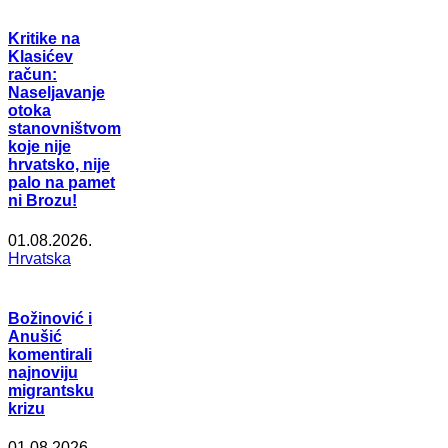
Kritike na
Klasićev
račun:
Naseljavanje
otoka
stanovništvom
koje nije
hrvatsko, nije
palo na pamet
ni Brozu!
01.08.2026.
Hrvatska
Božinović i
Anušić
komentirali
najnoviju
migrantsku
krizu
01.08.2026.