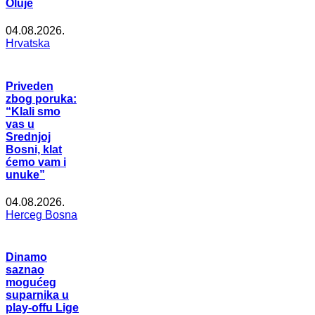
Oluje
04.08.2026.
Hrvatska
Priveden
zbog poruka:
“Klali smo
vas u
Srednjoj
Bosni, klat
ćemo vam i
unuke”
04.08.2026.
Herceg Bosna
Dinamo
saznao
mogućeg
suparnika u
play-offu Lige