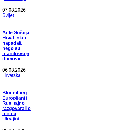
07.08.2026.
Svijet
Ante Šušnjar:
Hrvati nisu
napadali,
nego su
branili svoje
domove
06.08.2026.
Hrvatska
Bloomberg:
Europljani i
Rusi tajno
razgovarali o
miru u
Ukrajini