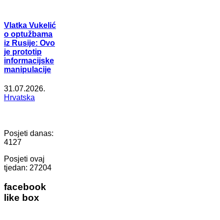
Vlatka Vukelić
o optužbama
iz Rusije: Ovo
je prototip
informacijske
manipulacije
31.07.2026.
Hrvatska
Posjeti danas:
4127
Posjeti ovaj
tjedan:
27204
facebook
like box