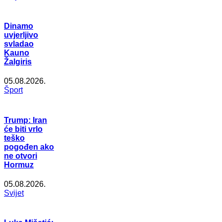
Dinamo
uvjerljivo
svladao
Kauno
Žalgiris
05.08.2026.
Šport
Trump: Iran
će biti vrlo
teško
pogođen ako
ne otvori
Hormuz
05.08.2026.
Svijet