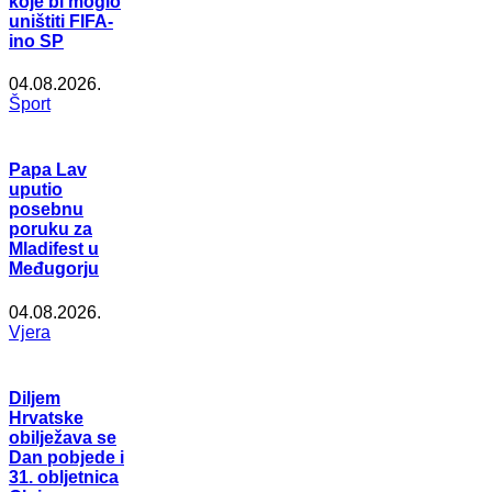
koje bi moglo
uništiti FIFA-
ino SP
04.08.2026.
Šport
Papa Lav
uputio
posebnu
poruku za
Mladifest u
Međugorju
04.08.2026.
Vjera
Diljem
Hrvatske
obilježava se
Dan pobjede i
31. obljetnica