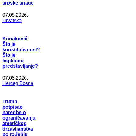
srpske snage
07.08.2026.
Hrvatska
Konaković:
Što je
konstitutivnost?
Što je
legitimno
predstavljanje?
07.08.2026.
Herceg Bosna
Trump
potpisao
naredbe o
ograničavanju
američkog
državljanstva
po rođenju