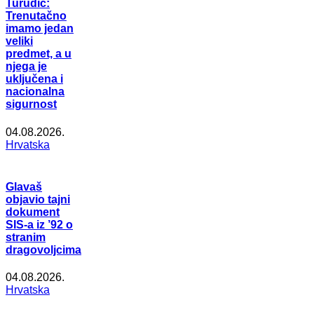
Turudić:
Trenutačno
imamo jedan
veliki
predmet, a u
njega je
uključena i
nacionalna
sigurnost
04.08.2026.
Hrvatska
Glavaš
objavio tajni
dokument
SIS-a iz ’92 o
stranim
dragovoljcima
04.08.2026.
Hrvatska