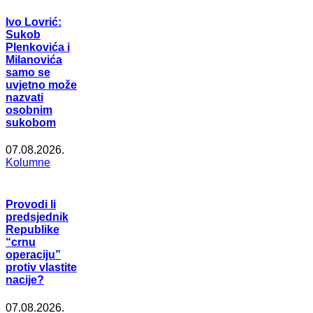
Ivo Lovrić:
Sukob
Plenkovića i
Milanovića
samo se
uvjetno može
nazvati
osobnim
sukobom
07.08.2026.
Kolumne
Provodi li
predsjednik
Republike
“crnu
operaciju”
protiv vlastite
nacije?
07.08.2026.