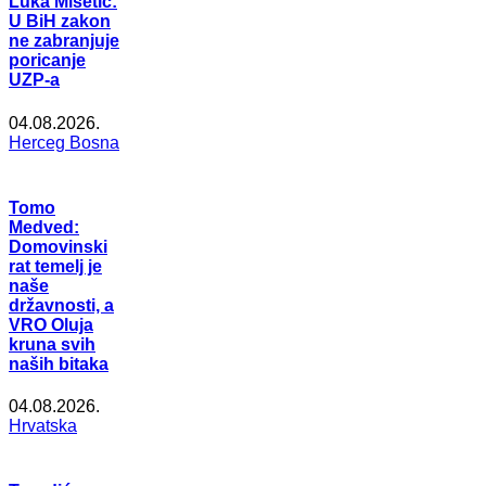
Luka Mišetić:
U BiH zakon
ne zabranjuje
poricanje
UZP-a
04.08.2026.
Herceg Bosna
Tomo
Medved:
Domovinski
rat temelj je
naše
državnosti, a
VRO Oluja
kruna svih
naših bitaka
04.08.2026.
Hrvatska