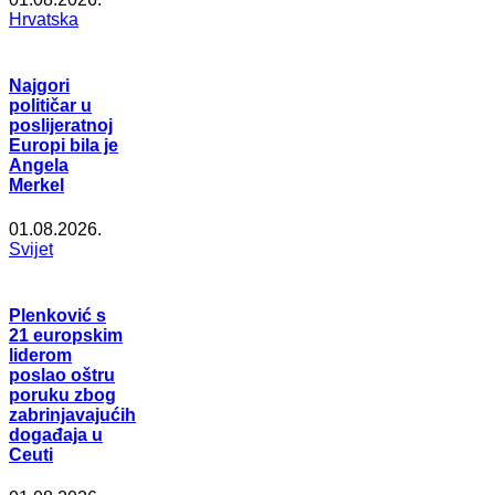
Hrvatska
Najgori
političar u
poslijeratnoj
Europi bila je
Angela
Merkel
01.08.2026.
Svijet
Plenković s
21 europskim
liderom
poslao oštru
poruku zbog
zabrinjavajućih
događaja u
Ceuti