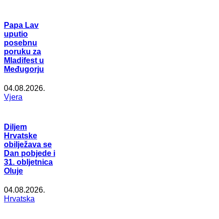
Papa Lav
uputio
posebnu
poruku za
Mladifest u
Međugorju
04.08.2026.
Vjera
Diljem
Hrvatske
obilježava se
Dan pobjede i
31. obljetnica
Oluje
04.08.2026.
Hrvatska