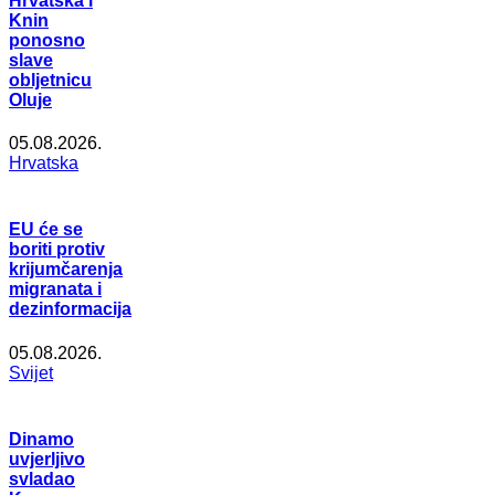
Hrvatska i
Knin
ponosno
slave
obljetnicu
Oluje
05.08.2026.
Hrvatska
EU će se
boriti protiv
krijumčarenja
migranata i
dezinformacija
05.08.2026.
Svijet
Dinamo
uvjerljivo
svladao