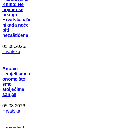
Knina: Ne
bojimo se
nikoga,
Hrvatska više
nikada neće
biti
nezaštićena!
05.08.2026.
Hrvatska
Anušić:
Uspjeli smo u
onome što
smo
stoljećima
sanjali
05.08.2026.
Hrvatska