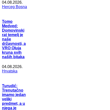
04.08.2026.
Herceg Bosna
Tomo
Medved:
Domovinski
rat temelj je
naše
državnosti, a
VRO Oluja
kruna svih
naših bitaka
04.08.2026.
Hrvatska
Turudić:
Trenutačno
imamo jedan
veliki
predmet, a u
njega je