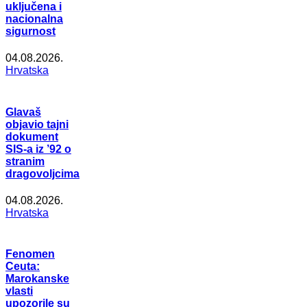
uključena i
nacionalna
sigurnost
04.08.2026.
Hrvatska
Glavaš
objavio tajni
dokument
SIS-a iz ’92 o
stranim
dragovoljcima
04.08.2026.
Hrvatska
Fenomen
Ceuta:
Marokanske
vlasti
upozorile su