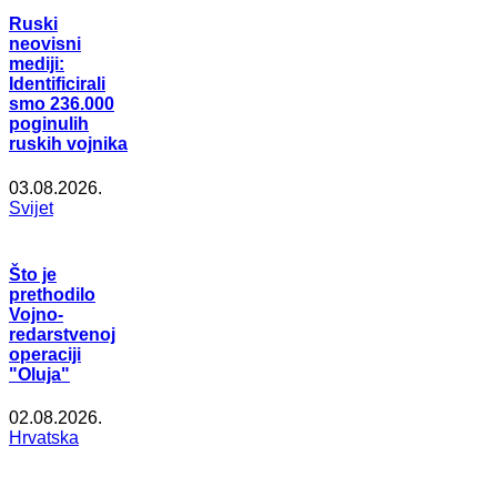
Ruski
neovisni
mediji:
Identificirali
smo 236.000
poginulih
ruskih vojnika
03.08.2026.
Svijet
Što je
prethodilo
Vojno-
redarstvenoj
operaciji
"Oluja"
02.08.2026.
Hrvatska