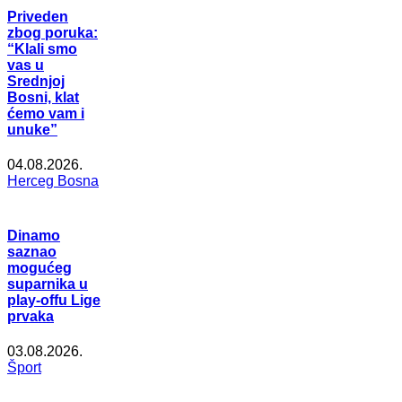
Priveden
zbog poruka:
“Klali smo
vas u
Srednjoj
Bosni, klat
ćemo vam i
unuke”
04.08.2026.
Herceg Bosna
Dinamo
saznao
mogućeg
suparnika u
play-offu Lige
prvaka
03.08.2026.
Šport