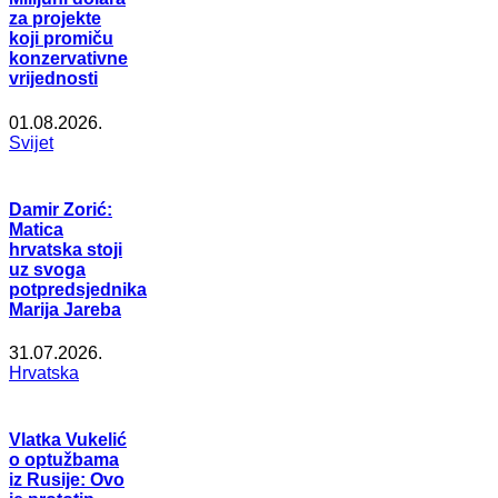
za projekte
koji promiču
konzervativne
vrijednosti
01.08.2026.
Svijet
Damir Zorić:
Matica
hrvatska stoji
uz svoga
potpredsjednika
Marija Jareba
31.07.2026.
Hrvatska
Vlatka Vukelić
o optužbama
iz Rusije: Ovo