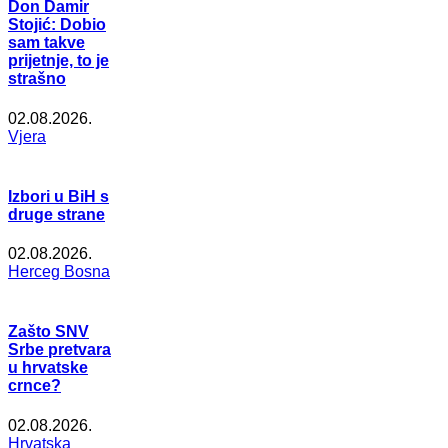
Don Damir
Stojić: Dobio
sam takve
prijetnje, to je
strašno
02.08.2026.
Vjera
Izbori u BiH s
druge strane
02.08.2026.
Herceg Bosna
Zašto SNV
Srbe pretvara
u hrvatske
crnce?
02.08.2026.
Hrvatska