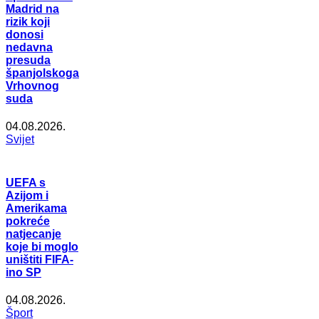
Madrid na
rizik koji
donosi
nedavna
presuda
španjolskoga
Vrhovnog
suda
04.08.2026.
Svijet
UEFA s
Azijom i
Amerikama
pokreće
natjecanje
koje bi moglo
uništiti FIFA-
ino SP
04.08.2026.
Šport