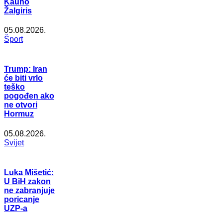
Kauno
Žalgiris
05.08.2026.
Šport
Trump: Iran
će biti vrlo
teško
pogođen ako
ne otvori
Hormuz
05.08.2026.
Svijet
Luka Mišetić:
U BiH zakon
ne zabranjuje
poricanje
UZP-a