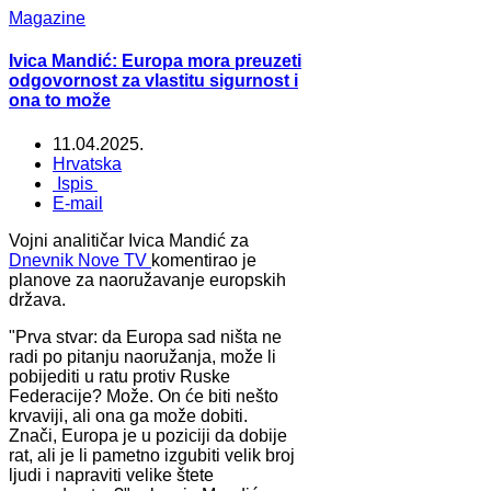
Magazine
Ivica Mandić: Europa mora preuzeti
odgovornost za vlastitu sigurnost i
ona to može
11.04.2025.
Hrvatska
Ispis
E-mail
Vojni analitičar Ivica Mandić za
Dnevnik Nove TV
komentirao je
planove za naoružavanje europskih
država.
"Prva stvar: da Europa sad ništa ne
radi po pitanju naoružanja, može li
pobijediti u ratu protiv Ruske
Federacije? Može. On će biti nešto
krvaviji, ali ona ga može dobiti.
Znači, Europa je u poziciji da dobije
rat, ali je li pametno izgubiti velik broj
ljudi i napraviti velike štete