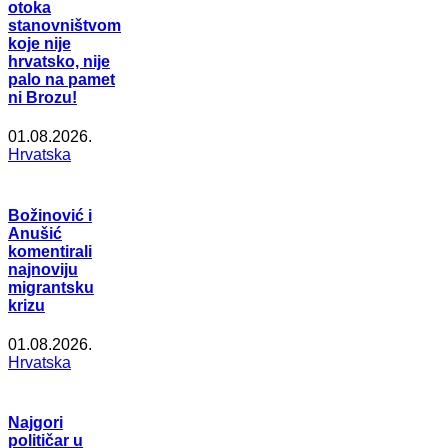
otoka
stanovništvom
koje nije
hrvatsko, nije
palo na pamet
ni Brozu!
01.08.2026.
Hrvatska
Božinović i
Anušić
komentirali
najnoviju
migrantsku
krizu
01.08.2026.
Hrvatska
Najgori
političar u