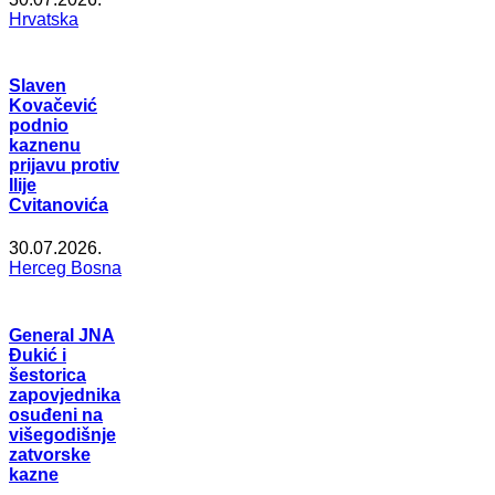
Hrvatska
Slaven
Kovačević
podnio
kaznenu
prijavu protiv
Ilije
Cvitanovića
30.07.2026.
Herceg Bosna
General JNA
Đukić i
šestorica
zapovjednika
osuđeni na
višegodišnje
zatvorske
kazne