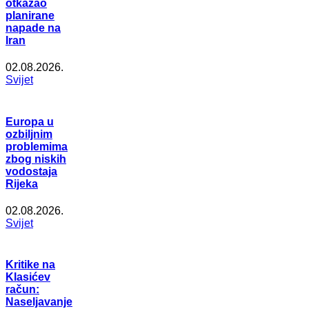
otkazao
planirane
napade na
Iran
02.08.2026.
Svijet
Europa u
ozbiljnim
problemima
zbog niskih
vodostaja
Rijeka
02.08.2026.
Svijet
Kritike na
Klasićev
račun:
Naseljavanje