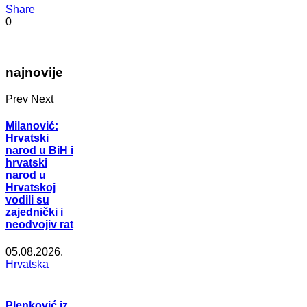
Share
0
najnovije
Prev
Next
Milanović:
Hrvatski
narod u BiH i
hrvatski
narod u
Hrvatskoj
vodili su
zajednički i
neodvojiv rat
05.08.2026.
Hrvatska
Plenković iz