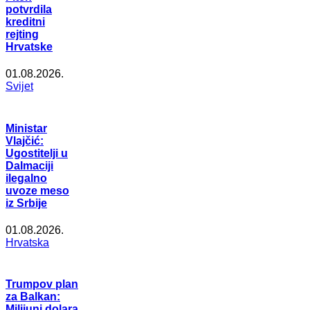
potvrdila
kreditni
rejting
Hrvatske
01.08.2026.
Svijet
Ministar
Vlajčić:
Ugostitelji u
Dalmaciji
ilegalno
uvoze meso
iz Srbije
01.08.2026.
Hrvatska
Trumpov plan
za Balkan:
Milijuni dolara