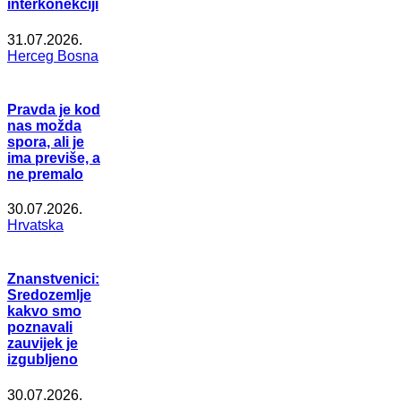
interkonekciji
31.07.2026.
Herceg Bosna
Pravda je kod
nas možda
spora, ali je
ima previše, a
ne premalo
30.07.2026.
Hrvatska
Znanstvenici:
Sredozemlje
kakvo smo
poznavali
zauvijek je
izgubljeno
30.07.2026.