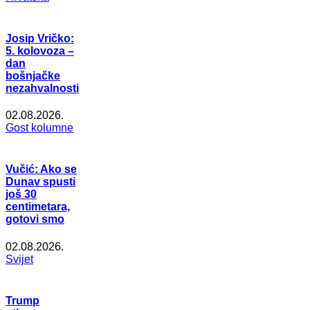
Josip Vričko:
5. kolovoza –
dan
bošnjačke
nezahvalnosti
02.08.2026.
Gost kolumne
Vučić: Ako se
Dunav spusti
još 30
centimetara,
gotovi smo
02.08.2026.
Svijet
Trump