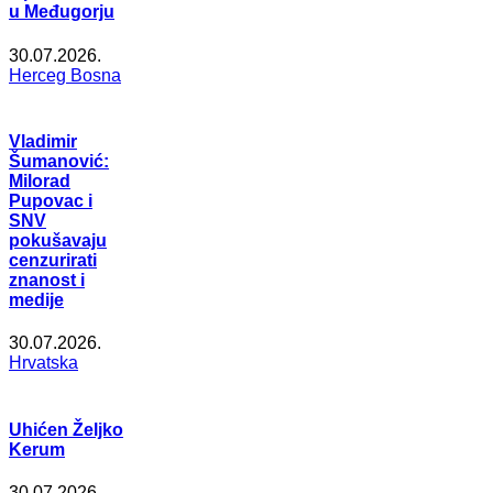
u Međugorju
30.07.2026.
Herceg Bosna
Vladimir
Šumanović:
Milorad
Pupovac i
SNV
pokušavaju
cenzurirati
znanost i
medije
30.07.2026.
Hrvatska
Uhićen Željko
Kerum
30.07.2026.