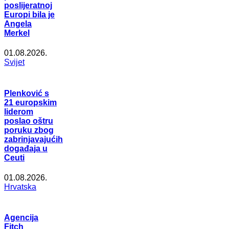
poslijeratnoj
Europi bila je
Angela
Merkel
01.08.2026.
Svijet
Plenković s
21 europskim
liderom
poslao oštru
poruku zbog
zabrinjavajućih
događaja u
Ceuti
01.08.2026.
Hrvatska
Agencija
Fitch