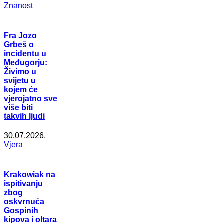
Znanost
Fra Jozo
Grbeš o
incidentu u
Međugorju:
Živimo u
svijetu u
kojem će
vjerojatno sve
više biti
takvih ljudi
30.07.2026.
Vjera
Krakowiak na
ispitivanju
zbog
oskvrnuća
Gospinih
kipova i oltara