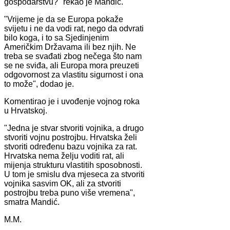
gospodarstvu?" rekao je Mandić.
"Vrijeme je da se Europa pokaže
svijetu i ne da vodi rat, nego da odvrati
bilo koga, i to sa Sjedinjenim
Američkim Državama ili bez njih. Ne
treba se svađati zbog nečega što nam
se ne sviđa, ali Europa mora preuzeti
odgovornost za vlastitu sigurnost i ona
to može", dodao je.
Komentirao je i uvođenje vojnog roka
u Hrvatskoj.
"Jedna je stvar stvoriti vojnika, a drugo
stvoriti vojnu postrojbu. Hrvatska želi
stvoriti određenu bazu vojnika za rat.
Hrvatska nema želju voditi rat, ali
mijenja strukturu vlastitih sposobnosti.
U tom je smislu dva mjeseca za stvoriti
vojnika sasvim OK, ali za stvoriti
postrojbu treba puno više vremena",
smatra Mandić.
M.M.