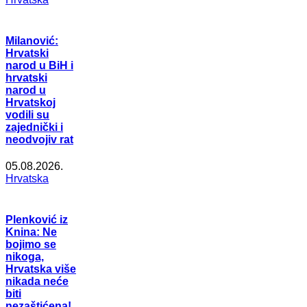
Milanović:
Hrvatski
narod u BiH i
hrvatski
narod u
Hrvatskoj
vodili su
zajednički i
neodvojiv rat
05.08.2026.
Hrvatska
Plenković iz
Knina: Ne
bojimo se
nikoga,
Hrvatska više
nikada neće
biti
nezaštićena!