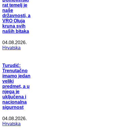
rat temelj je
naše
državnosti, a
VRO Oluja
kruna svih
naših bitaka
04.08.2026.
Hrvatska
Turudić:
Trenutačno
imamo jedan
veliki
predmet, a u
njega je
uključena i
nacionalna
sigurnost
04.08.2026.
Hrvatska