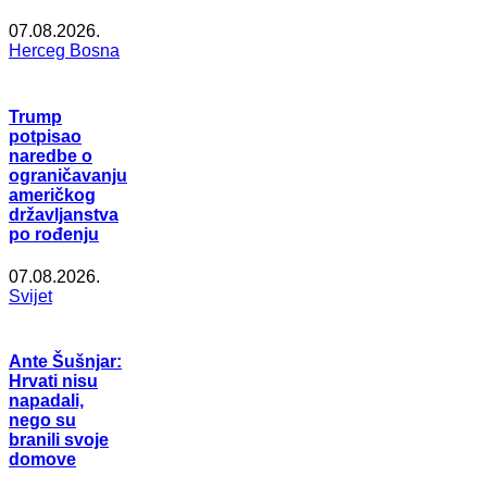
07.08.2026.
Herceg Bosna
Trump
potpisao
naredbe o
ograničavanju
američkog
državljanstva
po rođenju
07.08.2026.
Svijet
Ante Šušnjar:
Hrvati nisu
napadali,
nego su
branili svoje
domove