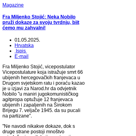
Magazine
Fra Miljenko Stojić: Neka Nobilo
pruži dokaze za svoju tvrdnju, biit
ćemo mu zahvalni!
01.05.2025.
Hrvatska
Ispis
E-mail
Fra Miljenko Stojić, vicepostulator
Vicepostulature koja istražuje smrt 66
ubijenih hercegovačkih franjevaca u
Drugom svjetskom ratu i poraću kazao
je u izjavi za Narod.hr da odvjetnik
Nobilo ”u maniri jugokomunističkog
agitpropa optužuje 12 franjevaca
ubijenih i zapaljenih na Širokom
Brijegu 7. veljače 1945. da su pucali
na partizane”.
”Ne navodi nikakve dokaze, dok s
druge strane postoji mnoštvo