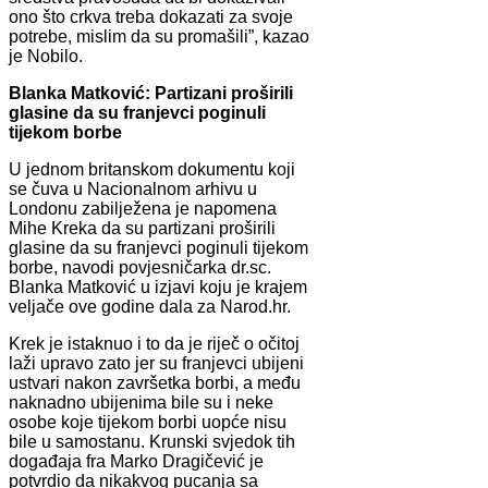
ono što crkva treba dokazati za svoje
potrebe, mislim da su promašili”, kazao
je Nobilo.
Blanka Matković: Partizani proširili
glasine da su franjevci poginuli
tijekom borbe
U jednom britanskom dokumentu koji
se čuva u Nacionalnom arhivu u
Londonu zabilježena je napomena
Mihe Kreka da su partizani proširili
glasine da su franjevci poginuli tijekom
borbe, navodi povjesničarka dr.sc.
Blanka Matković u izjavi koju je krajem
veljače ove godine dala za Narod.hr.
Krek je istaknuo i to da je riječ o očitoj
laži upravo zato jer su franjevci ubijeni
ustvari nakon završetka borbi, a među
naknadno ubijenima bile su i neke
osobe koje tijekom borbi uopće nisu
bile u samostanu. Krunski svjedok tih
događaja fra Marko Dragičević je
potvrdio da nikakvog pucanja sa