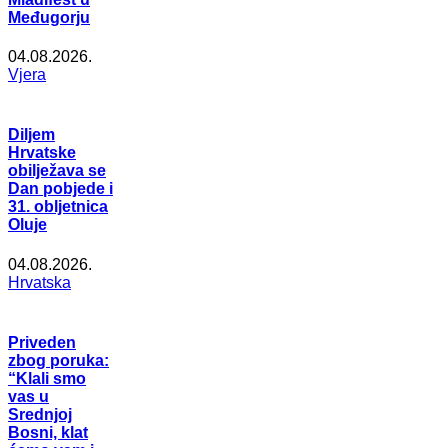
Međugorju
04.08.2026.
Vjera
Diljem
Hrvatske
obilježava se
Dan pobjede i
31. obljetnica
Oluje
04.08.2026.
Hrvatska
Priveden
zbog poruka:
“Klali smo
vas u
Srednjoj
Bosni, klat