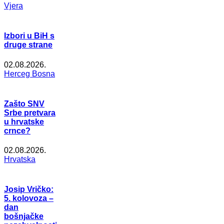
Vjera
Izbori u BiH s
druge strane
02.08.2026.
Herceg Bosna
Zašto SNV
Srbe pretvara
u hrvatske
crnce?
02.08.2026.
Hrvatska
Josip Vričko:
5. kolovoza –
dan
bošnjačke