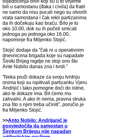
svjedočenja onih koji su u to vrijeme
bili u samostanu (đaka i civila) da fratri
ne samo da nisu pucali nego su otvorili
vrata samostana i čak rekli partizanima
da ih dočekuju kao braću. Bilo je to
oko 10.00, dok su ih počeli smicati
jednoga po jednoga oko 16.00,
napominje fra Miljenko Stojić.
Stojić dodaje da ”čak ni u operativnim
dnevnicima brigada koje su napadale
Široki Brijeg nigdje ne stoji ono što
Ante Nobilo danas zna i tvrdi.”
”Neka pruži dokaze za svoju tvrdnju
onima koji su ispitivali partizanku Vjeru
Andrijić i tako pomogne doći do istine,
ako te dokaze ima. Bit ćemo mu
zahvalni. A ako ih nema, pravna struka
zna što s njim treba učiniti”, poručio je
fra Miljenko Stojić.
>>
Anto Nobilo: Andrijanić je
posvjedočila da samostan u
Širokom Brijegu nije napadan
artiljerijskim oružjem