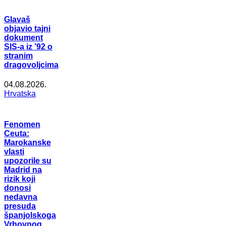
Glavaš
objavio tajni
dokument
SIS-a iz ’92 o
stranim
dragovoljcima
04.08.2026.
Hrvatska
Fenomen
Ceuta:
Marokanske
vlasti
upozorile su
Madrid na
rizik koji
donosi
nedavna
presuda
španjolskoga
Vrhovnog