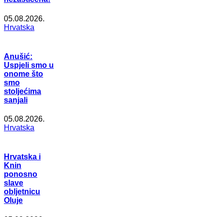
05.08.2026.
Hrvatska
Anušić:
Uspjeli smo u
onome što
smo
stoljećima
sanjali
05.08.2026.
Hrvatska
Hrvatska i
Knin
ponosno
slave
obljetnicu
Oluje