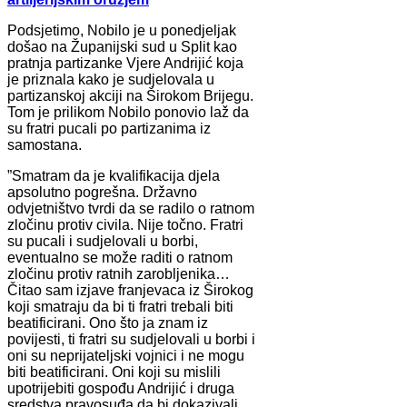
Podsjetimo, Nobilo je u ponedjeljak
došao na Županijski sud u Split kao
pratnja partizanke Vjere Andrijić koja
je priznala kako je sudjelovala u
partizanskoj akciji na Širokom Brijegu.
Tom je prilikom Nobilo ponovio laž da
su fratri pucali po partizanima iz
samostana.
”Smatram da je kvalifikacija djela
apsolutno pogrešna. Državno
odvjetništvo tvrdi da se radilo o ratnom
zločinu protiv civila. Nije točno. Fratri
su pucali i sudjelovali u borbi,
eventualno se može raditi o ratnom
zločinu protiv ratnih zarobljenika…
Čitao sam izjave franjevaca iz Širokog
koji smatraju da bi ti fratri trebali biti
beatificirani. Ono što ja znam iz
povijesti, ti fratri su sudjelovali u borbi i
oni su neprijateljski vojnici i ne mogu
biti beatificirani. Oni koji su mislili
upotrijebiti gospođu Andrijić i druga
sredstva pravosuđa da bi dokazivali