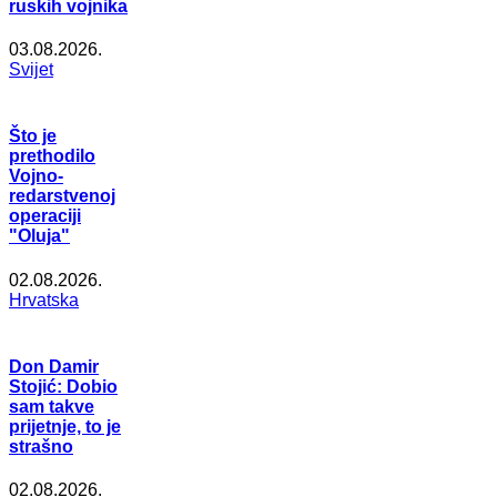
ruskih vojnika
03.08.2026.
Svijet
Što je
prethodilo
Vojno-
redarstvenoj
operaciji
"Oluja"
02.08.2026.
Hrvatska
Don Damir
Stojić: Dobio
sam takve
prijetnje, to je
strašno
02.08.2026.