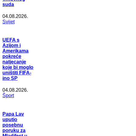
suda
04.08.2026.
Svijet
UEFA s
Azijom i
Amerikama
pokreće
natjecanje
koje bi moglo
uništiti FIFA-
ino SP
04.08.2026.
Šport
Papa Lav
uputio
posebnu
poruku za
Mladifest u