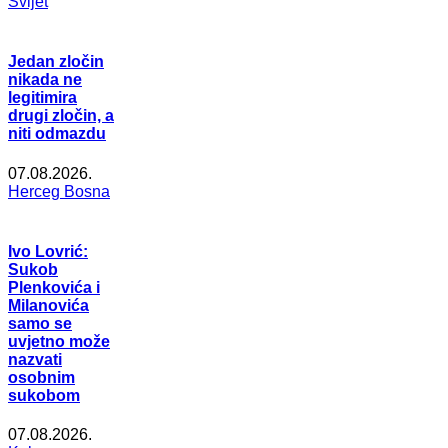
Svijet
Jedan zločin
nikada ne
legitimira
drugi zločin, a
niti odmazdu
07.08.2026.
Herceg Bosna
Ivo Lovrić:
Sukob
Plenkovića i
Milanovića
samo se
uvjetno može
nazvati
osobnim
sukobom
07.08.2026.