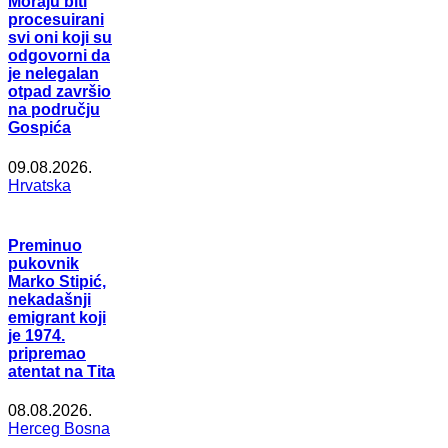
Moraju biti
procesuirani
svi oni koji su
odgovorni da
je nelegalan
otpad završio
na području
Gospića
09.08.2026.
Hrvatska
Preminuo
pukovnik
Marko Stipić,
nekadašnji
emigrant koji
je 1974.
pripremao
atentat na Tita
08.08.2026.
Herceg Bosna