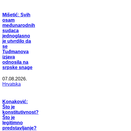
Mišetić: Svih
osam
međunarodnih
sudaca
jednoglasno
je utvrdilo da
se
Tuđmanova
izjava
odnosila na
srpske snage
07.08.2026.
Hrvatska
Konaković:
Što je
konstitutivnost?
Što je
legitimno
predstavljanje?