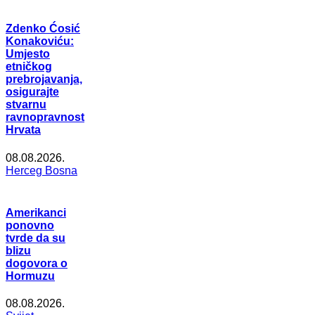
Zdenko Ćosić
Konakoviću:
Umjesto
etničkog
prebrojavanja,
osigurajte
stvarnu
ravnopravnost
Hrvata
08.08.2026.
Herceg Bosna
Amerikanci
ponovno
tvrde da su
blizu
dogovora o
Hormuzu
08.08.2026.