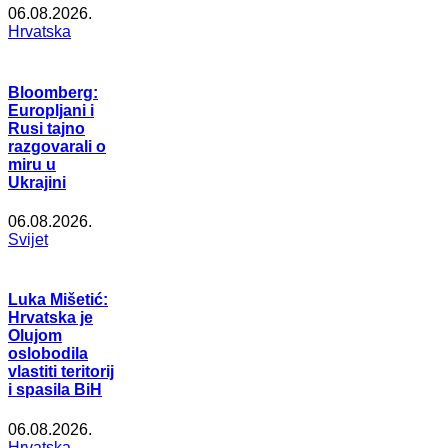
06.08.2026.
Hrvatska
Bloomberg:
Europljani i
Rusi tajno
razgovarali o
miru u
Ukrajini
06.08.2026.
Svijet
Luka Mišetić:
Hrvatska je
Olujom
oslobodila
vlastiti teritorij
i spasila BiH
06.08.2026.
Hrvatska