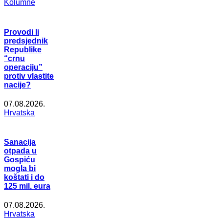
Kolumne
Provodi li
predsjednik
Republike
“crnu
operaciju”
protiv vlastite
nacije?
07.08.2026.
Hrvatska
Sanacija
otpada u
Gospiću
mogla bi
koštati i do
125 mil. eura
07.08.2026.
Hrvatska