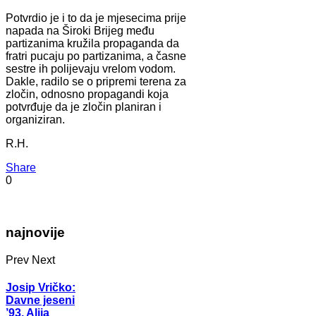
Potvrdio je i to da je mjesecima prije
napada na Široki Brijeg među
partizanima kružila propaganda da
fratri pucaju po partizanima, a časne
sestre ih polijevaju vrelom vodom.
Dakle, radilo se o pripremi terena za
zločin, odnosno propagandi koja
potvrđuje da je zločin planiran i
organiziran.
R.H.
Share
0
najnovije
Prev
Next
Josip Vričko:
Davne jeseni
’93. Alija