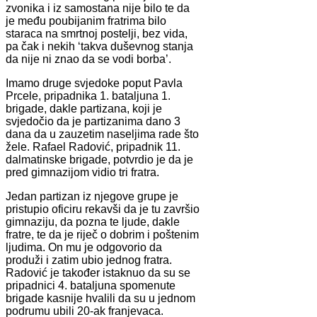
zvonika i iz samostana nije bilo te da
je među poubijanim fratrima bilo
staraca na smrtnoj postelji, bez vida,
pa čak i nekih ‘takva duševnog stanja
da nije ni znao da se vodi borba’.
Imamo druge svjedoke poput Pavla
Prcele, pripadnika 1. bataljuna 1.
brigade, dakle partizana, koji je
svjedočio da je partizanima dano 3
dana da u zauzetim naseljima rade što
žele. Rafael Radović, pripadnik 11.
dalmatinske brigade, potvrdio je da je
pred gimnazijom vidio tri fratra.
Jedan partizan iz njegove grupe je
pristupio oficiru rekavši da je tu završio
gimnaziju, da pozna te ljude, dakle
fratre, te da je riječ o dobrim i poštenim
ljudima. On mu je odgovorio da
produži i zatim ubio jednog fratra.
Radović je također istaknuo da su se
pripadnici 4. bataljuna spomenute
brigade kasnije hvalili da su u jednom
podrumu ubili 20-ak franjevaca.