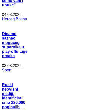
ćemo vam i
unuke”
04.08.2026.
Herceg Bosna
Dinamo
saznao
mogućeg
suparnika u
play-offu Lige
prvaka
03.08.2026.
Šport
Ruski
neovisni
mediji:
Identificirali
smo 236.000
poginulih