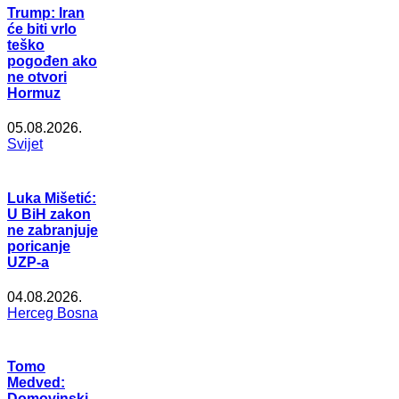
Trump: Iran
će biti vrlo
teško
pogođen ako
ne otvori
Hormuz
05.08.2026.
Svijet
Luka Mišetić:
U BiH zakon
ne zabranjuje
poricanje
UZP-a
04.08.2026.
Herceg Bosna
Tomo
Medved:
Domovinski