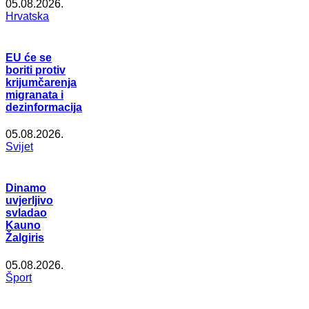
05.08.2026.
Hrvatska
EU će se
boriti protiv
krijumčarenja
migranata i
dezinformacija
05.08.2026.
Svijet
Dinamo
uvjerljivo
svladao
Kauno
Žalgiris
05.08.2026.
Šport