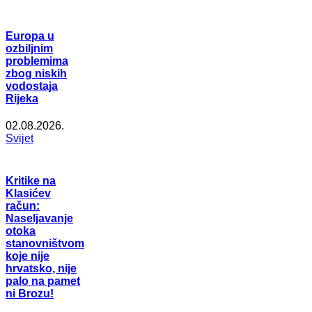
Europa u
ozbiljnim
problemima
zbog niskih
vodostaja
Rijeka
02.08.2026.
Svijet
Kritike na
Klasićev
račun:
Naseljavanje
otoka
stanovništvom
koje nije
hrvatsko, nije
palo na pamet
ni Brozu!