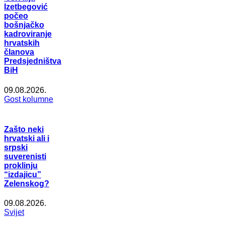
Izetbegović
počeo
bošnjačko
kadroviranje
hrvatskih
članova
Predsjedništva
BiH
09.08.2026.
Gost kolumne
Zašto neki
hrvatski ali i
srpski
suverenisti
proklinju
“izdajicu”
Zelenskog?
09.08.2026.
Svijet