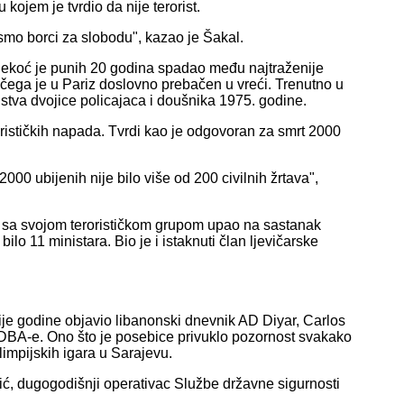
kojem je tvrdio da nije terorist.
mi smo borci za slobodu", kazao je Šakal.
ekoć je punih 20 godina spadao među najtraženije
ega je u Pariz doslovno prebačen u vreći. Trenutno u
stva dvojice policajaca i doušnika 1975. godine.
rističkih napada. Tvrdi kao je odgovoran za smrt 2000
0 ubijenih nije bilo više od 200 civilnih žrtava",
e sa svojom terorističkom grupom upao na sastanak
ilo 11 ministara. Bio je i istaknuti član ljevičarske
ije godine objavio libanonski dnevnik AD Diyar, Carlos
 UDBA-e. Ono što je posebice privuklo pozornost svakako
impijskih igara u Sarajevu.
ić, dugogodišnji operativac Službe državne sigurnosti