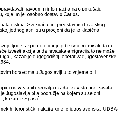
opravdavali navodnim informacijama o pokušaju
u, koje im je osobno dostavio Carlos.
ala i istina. Svi značajniji predstavnici hrvatskog
tskoj jednoglasni su u procjeni da je to klasična
svoje ljude rasporedio ondje gdje smo mi mislili da ih
eće izvesti akcije te da hrvatska emigracija to ne može
usluga", kazao je dugogodišnji operativac jugoslavenske
1984.
vim boravcima u Jugoslaviji u to vrijeme bili
skupini nesvrstanih zemalja i kada je čvrsto podržavala
 je Jugoslavija bila područje na kojem su se oni
i, kazao je Spasić.
elj nekih terorističkih akcija koje je jugoslavenska UDBA-