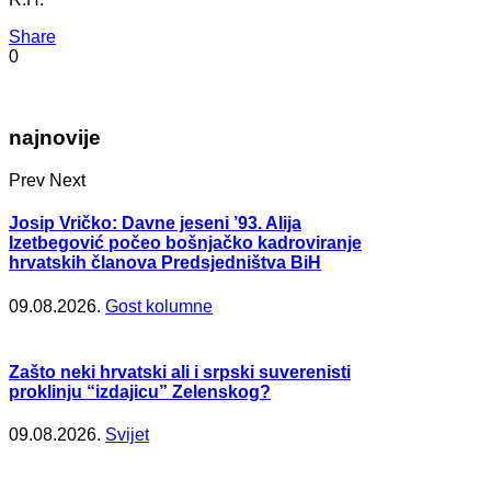
Share
0
najnovije
Prev
Next
Josip Vričko: Davne jeseni ’93. Alija
Izetbegović počeo bošnjačko kadroviranje
hrvatskih članova Predsjedništva BiH
09.08.2026.
Gost kolumne
Zašto neki hrvatski ali i srpski suverenisti
proklinju “izdajicu” Zelenskog?
09.08.2026.
Svijet