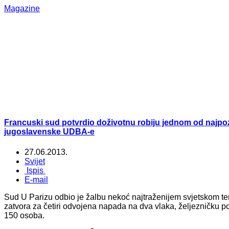
Magazine
Francuski sud potvrdio doživotnu robiju jednom od najpozn
jugoslavenske UDBA-e
27.06.2013.
Svijet
Ispis
E-mail
Sud U Parizu odbio je žalbu nekoć najtraženijem svjetskom te
zatvora za četiri odvojena napada na dva vlaka, željezničku pos
150 osoba.