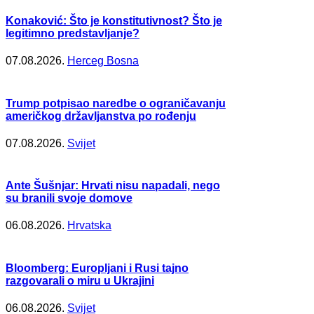
Konaković: Što je konstitutivnost? Što je
legitimno predstavljanje?
07.08.2026.
Herceg Bosna
Trump potpisao naredbe o ograničavanju
američkog državljanstva po rođenju
07.08.2026.
Svijet
Ante Šušnjar: Hrvati nisu napadali, nego
su branili svoje domove
06.08.2026.
Hrvatska
Bloomberg: Europljani i Rusi tajno
razgovarali o miru u Ukrajini
06.08.2026.
Svijet