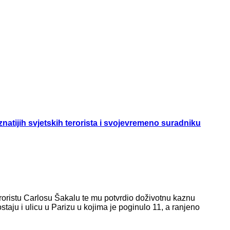
atijih svjetskih terorista i svojevremeno suradniku
roristu Carlosu Šakalu te mu potvrdio doživotnu kaznu
taju i ulicu u Parizu u kojima je poginulo 11, a ranjeno