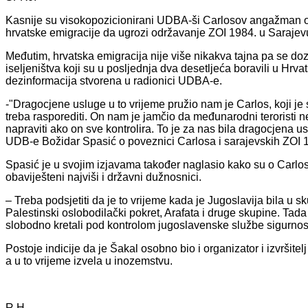
Kasnije su visokopozicionirani UDBA-ši Carlosov angažman 
hrvatske emigracije da ugrozi održavanje ZOI 1984. u Sarajev
Međutim, hrvatska emigracija nije više nikakva tajna pa se dozn
iseljeništva koji su u posljednja dva desetljeća boravili u Hrva
dezinformacija stvorena u radionici UDBA-e.
-"Dragocjene usluge u to vrijeme pružio nam je Carlos, koji je 
treba rasporediti. On nam je jamčio da međunarodni teroristi n
napraviti ako on sve kontrolira. To je za nas bila dragocjena 
UDB-e Božidar Spasić o poveznici Carlosa i sarajevskih ZOI 
Spasić je u svojim izjavama također naglasio kako su o Carloso
obaviješteni najviši i državni dužnosnici.
– Treba podsjetiti da je to vrijeme kada je Jugoslavija bila u 
Palestinski oslobodilački pokret, Arafata i druge skupine. Tada
slobodno kretali pod kontrolom jugoslavenske službe sigurnost
Postoje indicije da je Šakal osobno bio i organizator i izvršit
a u to vrijeme izvela u inozemstvu.
R.H.