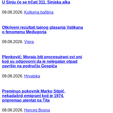
U Sinju će se trčati 311. Sinjska alka
09.08.2026.
Kulturna baština
Otkriveni rezultati tajnog glasanja Vatikana
o fenomenu Međugorja
09.08.2026.
Vjera
Plenković: Moraju biti procesuirani svi oni
koji su odgovorni da je nelegalan otpad
završio na području Gospića
09.08.2026.
Hrvatska
Preminuo pukovnik Marko Stipić,
nekadašnji emigrant koji je 1974.
pripremao atentat na Tita
08.08.2026.
Herceg Bosna