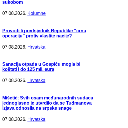
sukobom
07.08.2026.
Kolumne
Provodi li predsjednik Republike “crnu
operaciju” protiv vlastite nacije?
07.08.2026.
Hrvatska
Sanacija otpada u Gospiću mogla bi
koštati i do 125 mil. eura
07.08.2026.
Hrvatska
Mišetić: Svih osam međunarodnih sudaca
jednoglasno je utvrdilo da se Tuđmanova
izjava odnosila na srpske snage
07.08.2026.
Hrvatska