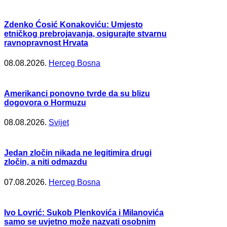
Zdenko Ćosić Konakoviću: Umjesto
etničkog prebrojavanja, osigurajte stvarnu
ravnopravnost Hrvata
08.08.2026.
Herceg Bosna
Amerikanci ponovno tvrde da su blizu
dogovora o Hormuzu
08.08.2026.
Svijet
Jedan zločin nikada ne legitimira drugi
zločin, a niti odmazdu
07.08.2026.
Herceg Bosna
Ivo Lovrić: Sukob Plenkovića i Milanovića
samo se uvjetno može nazvati osobnim