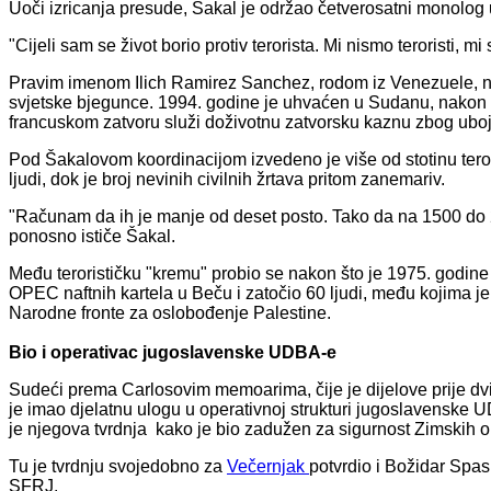
Uoči izricanja presude, Šakal je održao četverosatni monolog u 
"Cijeli sam se život borio protiv terorista. Mi nismo teroristi, 
Pravim imenom Ilich Ramirez Sanchez, rodom iz Venezuele, n
svjetske bjegunce. 1994. godine je uhvaćen u Sudanu, nakon č
francuskom zatvoru služi doživotnu zatvorsku kaznu zbog uboj
Pod Šakalovom koordinacijom izvedeno je više od stotinu tero
ljudi, dok je broj nevinih civilnih žrtava pritom zanemariv.
"Računam da ih je manje od deset posto. Tako da na 1500 do 200
ponosno ističe Šakal.
Među terorističku "kremu" probio se nakon što je 1975. godin
OPEC naftnih kartela u Beču i zatočio 60 ljudi, među kojima je b
Narodne fronte za oslobođenje Palestine.
Bio i operativac jugoslavenske UDBA-e
Sudeći prema Carlosovim memoarima, čije je dijelove prije dv
je imao djelatnu ulogu u operativnoj strukturi jugoslavenske
je njegova tvrdnja kako je bio zadužen za sigurnost Zimskih ol
Tu je tvrdnju svojedobno za
Večernjak
potvrdio i Božidar Spas
SFRJ.