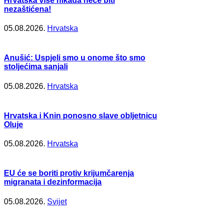
Hrvatska više nikada neće biti
nezaštićena!
05.08.2026.
Hrvatska
Anušić: Uspjeli smo u onome što smo
stoljećima sanjali
05.08.2026.
Hrvatska
Hrvatska i Knin ponosno slave obljetnicu
Oluje
05.08.2026.
Hrvatska
EU će se boriti protiv krijumčarenja
migranata i dezinformacija
05.08.2026.
Svijet