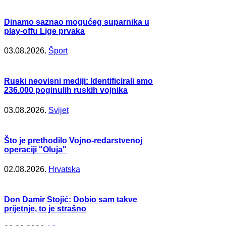
Dinamo saznao mogućeg suparnika u
play-offu Lige prvaka
03.08.2026.
Šport
Ruski neovisni mediji: Identificirali smo
236.000 poginulih ruskih vojnika
03.08.2026.
Svijet
Što je prethodilo Vojno-redarstvenoj
operaciji "Oluja"
02.08.2026.
Hrvatska
Don Damir Stojić: Dobio sam takve
prijetnje, to je strašno