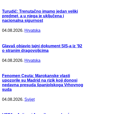
Turudić: Trenutačno imamo jedan veliki
predmet, a u njega je uključena i
nacionalna sigurnost
04.08.2026.
Hrvatska
Glavaš objavio tajni dokument SIS-a iz ’92
o stranim dragovoljcima
04.08.2026.
Hrvatska
Fenomen Ceuta: Marokanske vlasti
upozorile su Madrid na rizik koji donosi
nedavna presuda španjolskoga Vrhovnog
suda
04.08.2026.
Svijet