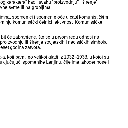
og karaktera” kao i svaku “proizvodnju”, “širenje” i
ne svrhe ili na grobljima.
 himna, spomenici i spomen ploče u čast komunističkim
ominju komunistički čelnici, aktivnosti Komunističke
e bit će zabranjene, što se u prvom redu odnosi na
oizvodnju ili širenje sovjetskih i nacističkih simbola,
eset godina zatvora.
 koji pamti po velikoj gladi iz 1932.-1933. u kojoj su
a, uključujući spomenike Lenjinu, čije ime također nose i