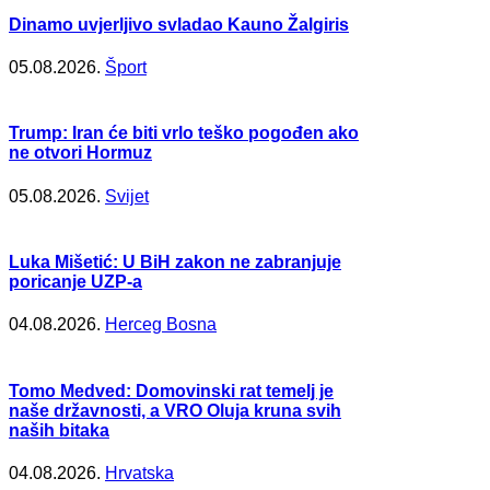
Dinamo uvjerljivo svladao Kauno Žalgiris
05.08.2026.
Šport
Trump: Iran će biti vrlo teško pogođen ako
ne otvori Hormuz
05.08.2026.
Svijet
Luka Mišetić: U BiH zakon ne zabranjuje
poricanje UZP-a
04.08.2026.
Herceg Bosna
Tomo Medved: Domovinski rat temelj je
naše državnosti, a VRO Oluja kruna svih
naših bitaka
04.08.2026.
Hrvatska