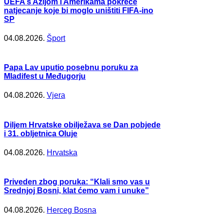
UEFA s Azijom i Amerikama pokreće
natjecanje koje bi moglo uništiti FIFA-ino
SP
04.08.2026.
Šport
Papa Lav uputio posebnu poruku za
Mladifest u Međugorju
04.08.2026.
Vjera
Diljem Hrvatske obilježava se Dan pobjede
i 31. obljetnica Oluje
04.08.2026.
Hrvatska
Priveden zbog poruka: “Klali smo vas u
Srednjoj Bosni, klat ćemo vam i unuke”
04.08.2026.
Herceg Bosna