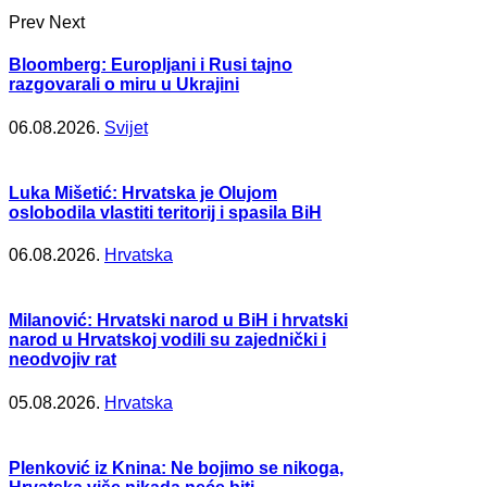
Prev
Next
Bloomberg: Europljani i Rusi tajno
razgovarali o miru u Ukrajini
06.08.2026.
Svijet
Luka Mišetić: Hrvatska je Olujom
oslobodila vlastiti teritorij i spasila BiH
06.08.2026.
Hrvatska
Milanović: Hrvatski narod u BiH i hrvatski
narod u Hrvatskoj vodili su zajednički i
neodvojiv rat
05.08.2026.
Hrvatska
Plenković iz Knina: Ne bojimo se nikoga,