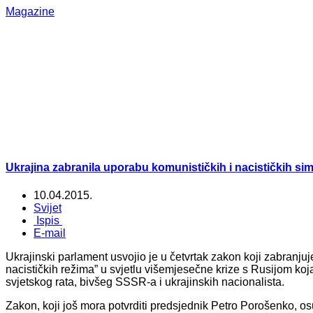
Magazine
Ukrajina zabranila uporabu komunističkih i nacističkih si
10.04.2015.
Svijet
Ispis
E-mail
Ukrajinski parlament usvojio je u četvrtak zakon koji zabranjuj
nacističkih režima” u svjetlu višemjesečne krize s Rusijom koja
svjetskog rata, bivšeg SSSR-a i ukrajinskih nacionalista.
Zakon, koji još mora potvrditi predsjednik Petro Porošenko, osu