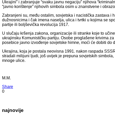
Ukrajini” i zabranjuje “svaku javnu negaciju” njihova “kriminaln
“javno korištenje” njihovih simbola osim u znanstvene i obrazov
Zabranjeni su, među ostalim, sovjetska i nacistička zastava i
dužnosnicima i čak imena naselja, ulica i tvrtki u kojima se sp
partije ili boljševička revolucija 1917.
U slučaju kršenja zakona, organizacije ili stranke koje to učin
ukrajinsku Komunističku partiju. Osobe proglašene krivima za pr
posebice javno izvođenje sovjetske himne, moći će dobiti do d
Ukrajina, koja je postala neovisna 1991. nakon raspada SSSR-a,
stradali milijuni ljudi, još uvijek je prepuna sovjetskih simbol
mnoge ulice.
M.M.
Share
0
najnovije