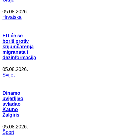
05.08.2026.
Hrvatska
EU će se
boriti protiv
krijumčarenja
migranata i
dezinformacija
05.08.2026.
Svijet
Dinamo
uvjerljivo
svladao
Kauno
Žalgiris
05.08.2026.
Šport