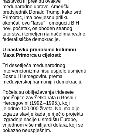
nastavku ili prekidu ovakve
međunarodne uprave. Američki
predsjednik Donald Trump, kako tvrdi
Primorac, ima povijesnu priliku
okončati ovu "farsu" i omogućiti BiH
novi početak, oslobođen stranog
tutorstva i temeljen na načelima realne
federalističke demokracije.
U nastavku prenosimo kolumnu
Maxa Primorca u cijelosti:
Tri desetljeća međunarodnog
intervencionizma nisu uspjele usmjeriti
Bosnu i Hercegovinu prema
međuvjerskoj harmoniji i demokraciji.
Počela su obilježavanja tridesete
godišnjice završetka rata u Bosni i
Hercegovini (1992.–1995.), koji
je odnio 100.000 života. No, malo je
toga za slavlje kada je riječ o projektu
izgradnje nacije u središtu Europe,
vrijednom više milijardi dolara, koji se
pokazao neuspješnim.