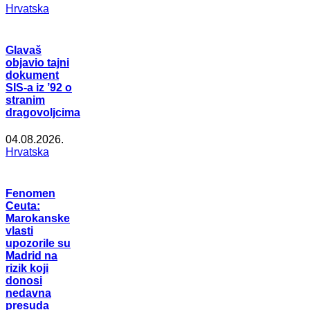
Hrvatska
Glavaš
objavio tajni
dokument
SIS-a iz ’92 o
stranim
dragovoljcima
04.08.2026.
Hrvatska
Fenomen
Ceuta:
Marokanske
vlasti
upozorile su
Madrid na
rizik koji
donosi
nedavna
presuda