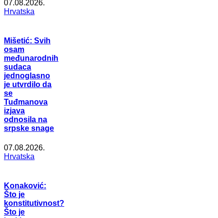
07.08.2026.
Hrvatska
Mišetić: Svih
osam
međunarodnih
sudaca
jednoglasno
je utvrdilo da
se
Tuđmanova
izjava
odnosila na
srpske snage
07.08.2026.
Hrvatska
Konaković:
Što je
konstitutivnost?
Što je