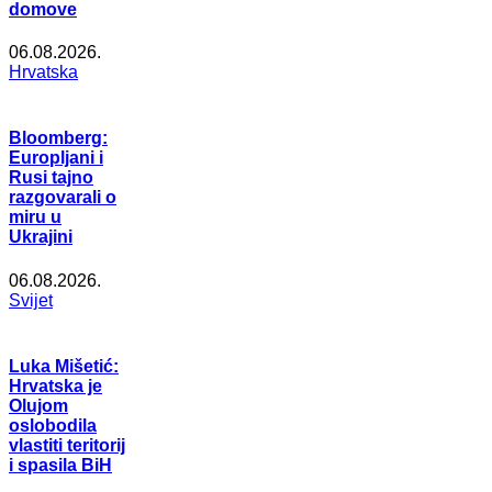
domove
06.08.2026.
Hrvatska
Bloomberg:
Europljani i
Rusi tajno
razgovarali o
miru u
Ukrajini
06.08.2026.
Svijet
Luka Mišetić:
Hrvatska je
Olujom
oslobodila
vlastiti teritorij
i spasila BiH