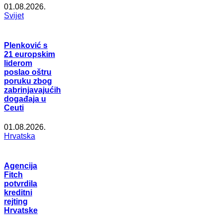
01.08.2026.
Svijet
Plenković s
21 europskim
liderom
poslao oštru
poruku zbog
zabrinjavajućih
događaja u
Ceuti
01.08.2026.
Hrvatska
Agencija
Fitch
potvrdila
kreditni
rejting
Hrvatske