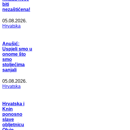
biti
nezaštićena!
05.08.2026.
Hrvatska
Anušić:
Uspjeli smo u
onome što
smo
stoljećima
sanjali
05.08.2026.
Hrvatska
Hrvatska i
Knin
ponosno
slave
obljetnicu
Oluje