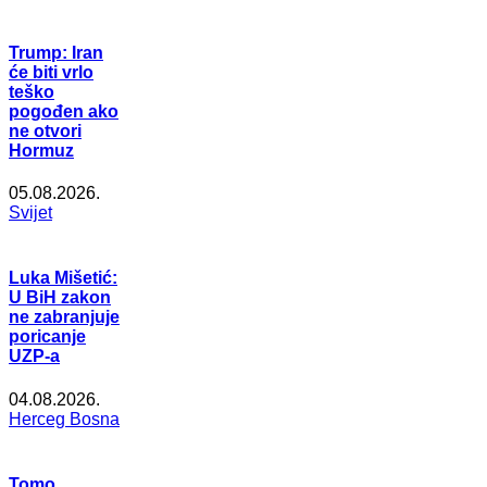
Trump: Iran
će biti vrlo
teško
pogođen ako
ne otvori
Hormuz
05.08.2026.
Svijet
Luka Mišetić:
U BiH zakon
ne zabranjuje
poricanje
UZP-a
04.08.2026.
Herceg Bosna
Tomo