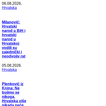
06.08.2026.
Hrvatska
Milanović:
Hrvatski
narod u BiH i
hrvatski
narod u
Hrvatskoj
vodili su
zajednički i
neodvojiv rat
05.08.2026.
Hrvatska
Plenković iz
Knina: Ne
bojimo se
nikoga,
Hrvatska više
nikada neće