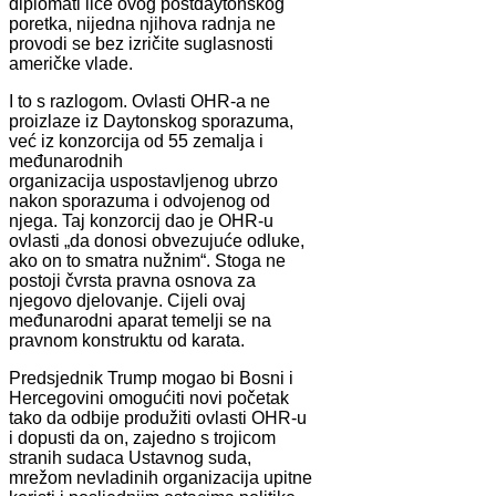
diplomati lice ovog postdaytonskog
poretka, nijedna njihova radnja ne
provodi se bez izričite suglasnosti
američke vlade.
I to s razlogom. Ovlasti OHR-a ne
proizlaze iz Daytonskog sporazuma,
već iz konzorcija od 55 zemalja i
međunarodnih
organizacija uspostavljenog ubrzo
nakon sporazuma i odvojenog od
njega. Taj konzorcij dao je OHR-u
ovlasti „da donosi obvezujuće odluke,
ako on to smatra nužnim“. Stoga ne
postoji čvrsta pravna osnova za
njegovo djelovanje. Cijeli ovaj
međunarodni aparat temelji se na
pravnom konstruktu od karata.
Predsjednik Trump mogao bi Bosni i
Hercegovini omogućiti novi početak
tako da odbije produžiti ovlasti OHR-u
i dopusti da on, zajedno s trojicom
stranih sudaca Ustavnog suda,
mrežom nevladinih organizacija upitne