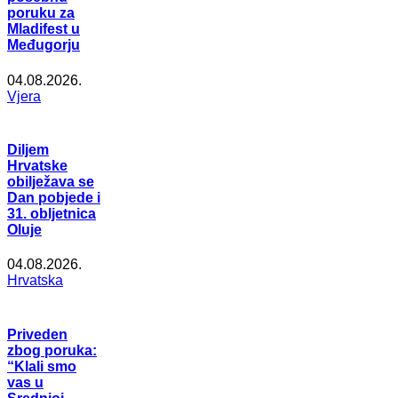
poruku za
Mladifest u
Međugorju
04.08.2026.
Vjera
Diljem
Hrvatske
obilježava se
Dan pobjede i
31. obljetnica
Oluje
04.08.2026.
Hrvatska
Priveden
zbog poruka:
“Klali smo
vas u