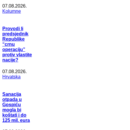
07.08.2026.
Kolumne
Provodi li
predsjednik
Republike
“crnu
operaciju”
protiv vlastite
nacije?
07.08.2026.
Hrvatska
Sanacija
otpada u
Gospiću
mogla bi
koštati i do
125 mil. eura