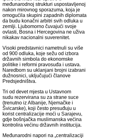
međunarodnoj strukturi uspostavljenoj
nakon mirovnog sporazuma, koja je
omogućila skupini zapadnih diplomata
da budu konačni arbitri svih odluka u
zemlji. Ljubomorno čuvajući svoje
ovlasti, Bosna i Hercegovina ne uživa
nikakav nacionalni suverenitet.
Visoki predstavnici nametnuli su više
od 900 odluka, koje sežu od izbora
državnih simbola do ekonomske
politike i reformi pravosuđa i ustava.
Naredbom su uklanjani brojni izabrani
dužnosnici, uključujući članove
Predsjedništva.
Tri od devet mjesta u Ustavnom
sudu rezervirana su za strane suce
(trenutno iz Albanije, Njemačke i
Švicarske), koji često presuđuju u
korist centralizacije moći u Sarajevu,
gdje bošnjačka muslimanska većina
kontrolira većinu državnih institucija.
Međunarodni napori na „centralizaciji