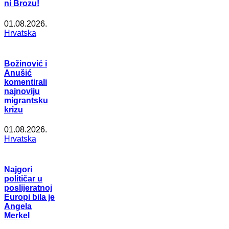
ni Brozu!
01.08.2026.
Hrvatska
Božinović i
Anušić
komentirali
najnoviju
migrantsku
krizu
01.08.2026.
Hrvatska
Najgori
političar u
poslijeratnoj
Europi bila je
Angela
Merkel