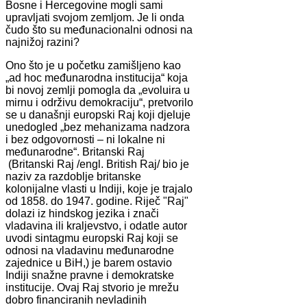
Bosne i Hercegovine mogli sami
upravljati svojom zemljom. Je li onda
čudo što su međunacionalni odnosi na
najnižoj razini?
Ono što je u početku zamišljeno kao
„ad hoc međunarodna institucija“ koja
bi novoj zemlji pomogla da „evoluira u
mirnu i održivu demokraciju“, pretvorilo
se u današnji europski Raj koji djeluje
unedogled „bez mehanizama nadzora
i bez odgovornosti – ni lokalne ni
međunarodne“. Britanski Raj
(Britanski Raj /engl. British Raj/ bio je
naziv za razdoblje britanske
kolonijalne vlasti u Indiji, koje je trajalo
od 1858. do 1947. godine. Riječ "Raj"
dolazi iz hindskog jezika i znači
vladavina ili kraljevstvo, i odatle autor
uvodi sintagmu europski Raj koji se
odnosi na vladavinu međunarodne
zajednice u BiH,) je barem ostavio
Indiji snažne pravne i demokratske
institucije. Ovaj Raj stvorio je mrežu
dobro financiranih nevladinih