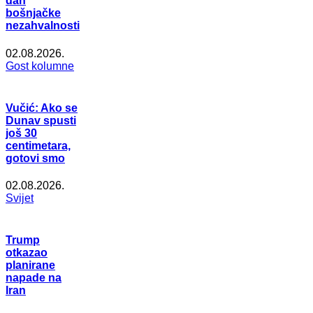
dan
bošnjačke
nezahvalnosti
02.08.2026.
Gost kolumne
Vučić: Ako se
Dunav spusti
još 30
centimetara,
gotovi smo
02.08.2026.
Svijet
Trump
otkazao
planirane
napade na
Iran