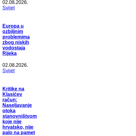
02.08.2026.
Svijet
Europa u
ozbiljnim
problemima
zbog niskih
vodostaja
Rijeka
02.08.2026.
Svijet
Kritike na
Klasićev
račun:
Naseljavanje
otoka
stanovništvom
koje nije
hrvatsko, nije
palo na pamet