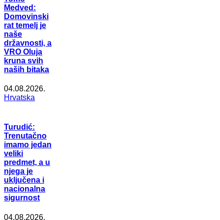
Medved:
Domovinski
rat temelj je
naše
državnosti, a
VRO Oluja
kruna svih
naših bitaka
04.08.2026.
Hrvatska
Turudić:
Trenutačno
imamo jedan
veliki
predmet, a u
njega je
uključena i
nacionalna
sigurnost
04.08.2026.