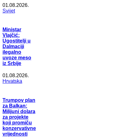
01.08.2026.
Svijet
Ministar
Vlajčić:
Ugostitelji u
Dalmaciji
ilegalno
uvoze meso
iz Srbije
01.08.2026.
Hrvatska
Trumpov plan
za Balkan:
Milijuni dolara
za projekte
koji promiču
konzervativne
vrijednosti