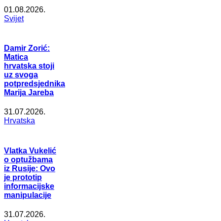
01.08.2026.
Svijet
Damir Zorić:
Matica
hrvatska stoji
uz svoga
potpredsjednika
Marija Jareba
31.07.2026.
Hrvatska
Vlatka Vukelić
o optužbama
iz Rusije: Ovo
je prototip
informacijske
manipulacije
31.07.2026.