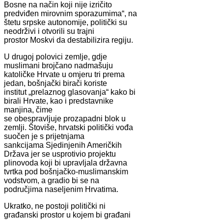
Bosne na način koji nije izričito
predviđen mirovnim sporazumima“, na
štetu srpske autonomije, politički su
neodrživi i otvorili su trajni
prostor Moskvi da destabilizira regiju.
U drugoj polovici zemlje, gdje
muslimani brojčano nadmašuju
katoličke Hrvate u omjeru tri prema
jedan, bošnjački birači koriste
institut „prelaznog glasovanja“ kako bi
birali Hrvate, kao i predstavnike
manjina, čime
se obespravljuje prozapadni blok u
zemlji. Štoviše, hrvatski politički vođa
suočen je s prijetnjama
sankcijama Sjedinjenih Američkih
Država jer se usprotivio projektu
plinovoda koji bi upravljala državna
tvrtka pod bošnjačko-muslimanskim
vodstvom, a gradio bi se na
područjima naseljenim Hrvatima.
Ukratko, ne postoji politički ni
građanski prostor u kojem bi građani