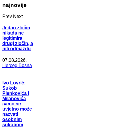
najnovije
Prev
Next
Jedan zločin
nikada ne
legitimira
drugi zločin, a
niti odmazdu
07.08.2026.
Herceg Bosna
Ivo Lovrić:
Sukob
Plenkovića i
Milanovića
samo se
uvjetno može
nazvati
osobnim
sukobom