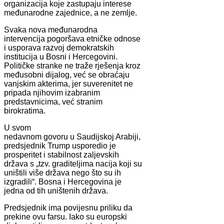
organizacija koje zastupaju interese
međunarodne zajednice, a ne zemlje.
Svaka nova međunarodna
intervencija pogoršava etničke odnose
i usporava razvoj demokratskih
institucija u Bosni i Hercegovini.
Političke stranke ne traže rješenja kroz
međusobni dijalog, već se obraćaju
vanjskim akterima, jer suverenitet ne
pripada njihovim izabranim
predstavnicima, već stranim
birokratima.
U svom
nedavnom govoru u Saudijskoj Arabiji,
predsjednik Trump usporedio je
prosperitet i stabilnost zaljevskih
država s „tzv. graditeljima nacija koji su
uništili više država nego što su ih
izgradili“. Bosna i Hercegovina je
jedna od tih uništenih država.
Predsjednik ima povijesnu priliku da
prekine ovu farsu. Iako su europski