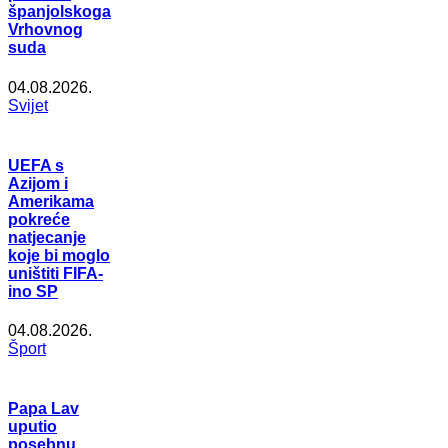
španjolskoga
Vrhovnog
suda
04.08.2026.
Svijet
UEFA s
Azijom i
Amerikama
pokreće
natjecanje
koje bi moglo
uništiti FIFA-
ino SP
04.08.2026.
Šport
Papa Lav
uputio
posebnu