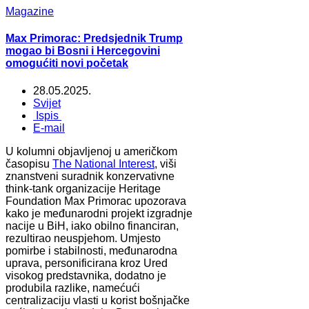
Magazine
Max Primorac: Predsjednik Trump
mogao bi Bosni i Hercegovini
omogućiti novi početak
28.05.2025.
Svijet
Ispis
E-mail
U kolumni objavljenoj u američkom
časopisu
The National Interest
, viši
znanstveni suradnik konzervativne
think-tank organizacije Heritage
Foundation Max Primorac upozorava
kako je međunarodni projekt izgradnje
nacije u BiH, iako obilno financiran,
rezultirao neuspjehom. Umjesto
pomirbe i stabilnosti, međunarodna
uprava, personificirana kroz Ured
visokog predstavnika, dodatno je
produbila razlike, namećući
centralizaciju vlasti u korist bošnjačke