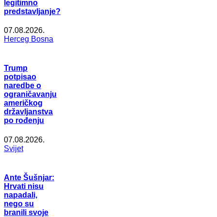
legitimno
predstavljanje?
07.08.2026.
Herceg Bosna
Trump
potpisao
naredbe o
ograničavanju
američkog
državljanstva
po rođenju
07.08.2026.
Svijet
Ante Šušnjar:
Hrvati nisu
napadali,
nego su
branili svoje