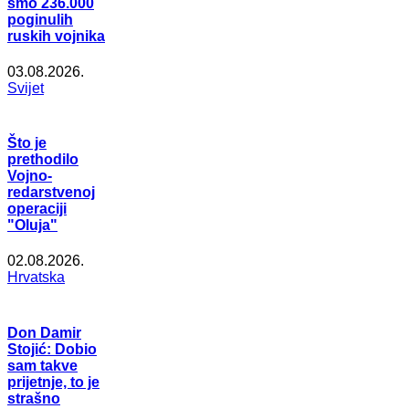
smo 236.000
poginulih
ruskih vojnika
03.08.2026.
Svijet
Što je
prethodilo
Vojno-
redarstvenoj
operaciji
"Oluja"
02.08.2026.
Hrvatska
Don Damir
Stojić: Dobio
sam takve
prijetnje, to je
strašno