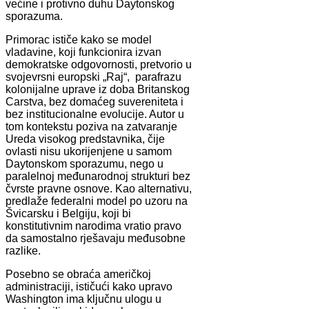
većine i protivno duhu Daytonskog
sporazuma.
Primorac ističe kako se model
vladavine, koji funkcionira izvan
demokratske odgovornosti, pretvorio u
svojevrsni europski „Raj“, parafrazu
kolonijalne uprave iz doba Britanskog
Carstva, bez domaćeg suvereniteta i
bez institucionalne evolucije. Autor u
tom kontekstu poziva na zatvaranje
Ureda visokog predstavnika, čije
ovlasti nisu ukorijenjene u samom
Daytonskom sporazumu, nego u
paralelnoj međunarodnoj strukturi bez
čvrste pravne osnove. Kao alternativu,
predlaže federalni model po uzoru na
Švicarsku i Belgiju, koji bi
konstitutivnim narodima vratio pravo
da samostalno rješavaju međusobne
razlike.
Posebno se obraća američkoj
administraciji, ističući kako upravo
Washington ima ključnu ulogu u