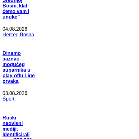
Srednjoj
Bosni, klat
ćemo vam i
unuke”
04.08.2026.
Herceg Bosna
Dinamo
saznao
mogućeg
suparnika u
play-offu Lige
prvaka
03.08.2026.
Šport
Ruski
neovisni
mediji:
Identificirali