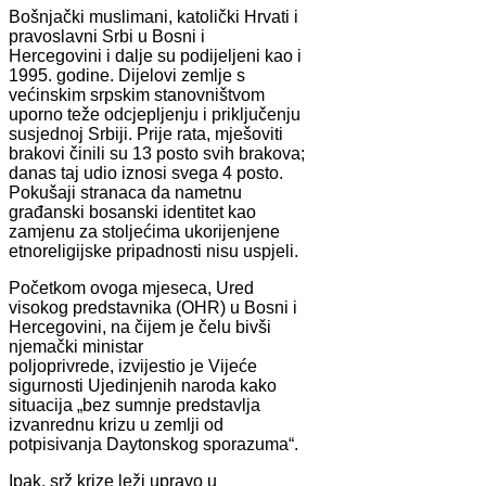
Bošnjački muslimani, katolički Hrvati i
pravoslavni Srbi u Bosni i
Hercegovini i dalje su podijeljeni kao i
1995. godine. Dijelovi zemlje s
većinskim srpskim stanovništvom
uporno teže odcjepljenju i priključenju
susjednoj Srbiji. Prije rata, mješoviti
brakovi činili su 13 posto svih brakova;
danas taj udio iznosi svega 4 posto.
Pokušaji stranaca da nametnu
građanski bosanski identitet kao
zamjenu za stoljećima ukorijenjene
etnoreligijske pripadnosti nisu uspjeli.
Početkom ovoga mjeseca, Ured
visokog predstavnika (OHR) u Bosni i
Hercegovini, na čijem je čelu bivši
njemački ministar
poljoprivrede, izvijestio je Vijeće
sigurnosti Ujedinjenih naroda kako
situacija „bez sumnje predstavlja
izvanrednu krizu u zemlji od
potpisivanja Daytonskog sporazuma“.
Ipak, srž krize leži upravo u