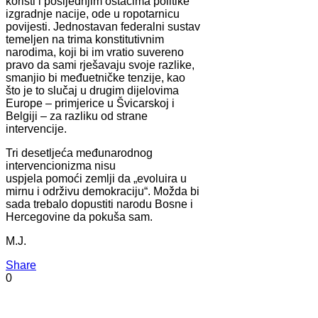
koristi i posljednjim ostacima politike
izgradnje nacije, ode u ropotarnicu
povijesti. Jednostavan federalni sustav
temeljen na trima konstitutivnim
narodima, koji bi im vratio suvereno
pravo da sami rješavaju svoje razlike,
smanjio bi međuetničke tenzije, kao
što je to slučaj u drugim dijelovima
Europe – primjerice u Švicarskoj i
Belgiji – za razliku od strane
intervencije.
Tri desetljeća međunarodnog
intervencionizma nisu
uspjela pomoći zemlji da „evoluira u
mirnu i održivu demokraciju“. Možda bi
sada trebalo dopustiti narodu Bosne i
Hercegovine da pokuša sam.
M.J.
Share
0